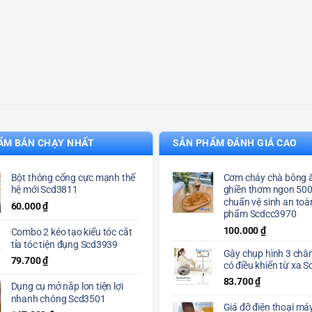
ẨM BÁN CHẠY NHẤT
SẢN PHẨM ĐÁNH GIÁ CAO
Bột thông cống cực mạnh thế
Cơm cháy chà bông ă
hệ mới Scd3811
ghiền thơm ngon 50
chuẩn vệ sinh an toà
60.000
₫
phẩm Scdcc3970
100.000
₫
Combo 2 kéo tạo kiểu tóc cắt
tỉa tóc tiện đụng Scd3939
Gậy chụp hình 3 chân
79.700
₫
có điều khiển từ xa 
83.700
₫
Dụng cụ mở nắp lon tiện lợi
nhanh chóng Scd3501
Giá đỡ điện thoại máy