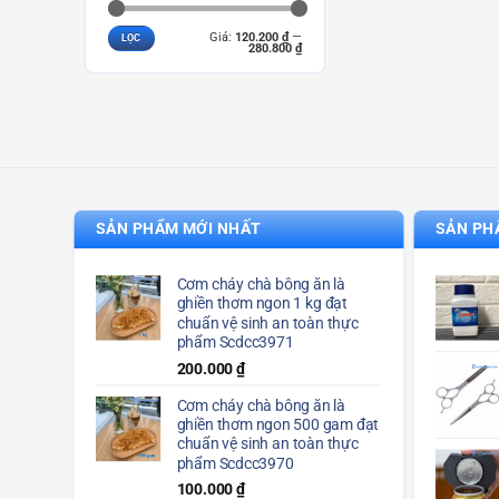
Giá
Giá
Giá:
120.200 ₫
—
LỌC
tối
tối
280.800 ₫
thiểu
đa
SẢN PHẨM MỚI NHẤT
SẢN PH
Cơm cháy chà bông ăn là
ghiền thơm ngon 1 kg đạt
chuẩn vệ sinh an toàn thực
phẩm Scdcc3971
200.000
₫
Cơm cháy chà bông ăn là
ghiền thơm ngon 500 gam đạt
chuẩn vệ sinh an toàn thực
phẩm Scdcc3970
100.000
₫