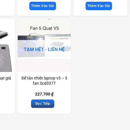
Thêm Vào Giỏ
Thêm Vào Giỏ
TẠM HẾT - LIÊN HỆ
uạt giá
Đế tản nhiệt laptop v5 – 5
fan Scd3377
227.700
₫
Đọc Tiếp