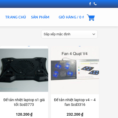
TRANG CHỦ
SẢN PHẨM
GIỎ HÀNG /
0
₫
Đế tản nhiệt laptop s1 giá
Đế tản nhiệt laptop v4 – 4
tốt Scd3773
fan Scd3316
120.200
₫
232.200
₫