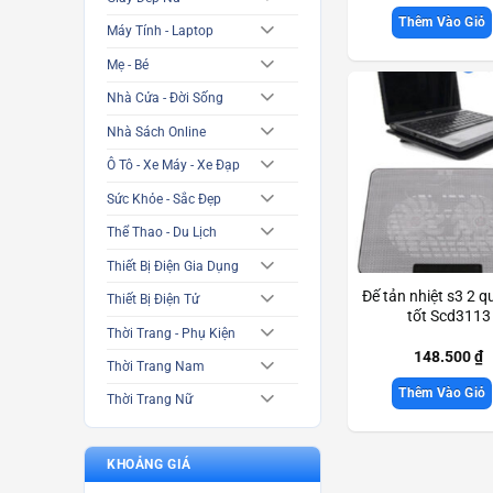
Thêm Vào Giỏ
Máy Tính - Laptop
Mẹ - Bé
Nhà Cửa - Đời Sống
Nhà Sách Online
Ô Tô - Xe Máy - Xe Đạp
Sức Khỏe - Sắc Đẹp
Thể Thao - Du Lịch
Thiết Bị Điện Gia Dụng
Đế tản nhiệt s3 2 q
Thiết Bị Điện Tử
tốt Scd3113
Thời Trang - Phụ Kiện
148.500
₫
Thời Trang Nam
Thêm Vào Giỏ
Thời Trang Nữ
KHOẢNG GIÁ