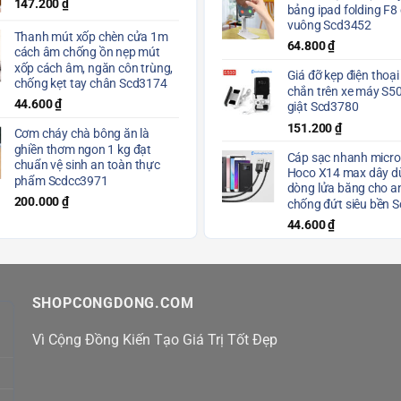
147.200
₫
bảng ipad folding F8
vuông Scd3452
Thanh mút xốp chèn cửa 1m
64.800
₫
cách âm chống ồn nẹp mút
xốp cách âm, ngăn côn trùng,
Giá đỡ kẹp điện thoại
chống kẹt tay chân Scd3174
chắn trên xe máy S5
44.600
₫
giật Scd3780
151.200
₫
Cơm cháy chà bông ăn là
ghiền thơm ngon 1 kg đạt
Cáp sạc nhanh micro
chuẩn vệ sinh an toàn thực
Hoco X14 max dây dù
phẩm Scdcc3971
dòng lửa băng cho a
200.000
₫
chống đứt siêu bền 
44.600
₫
SHOPCONGDONG.COM
Vì Cộng Đồng Kiến Tạo Giá Trị Tốt Đẹp