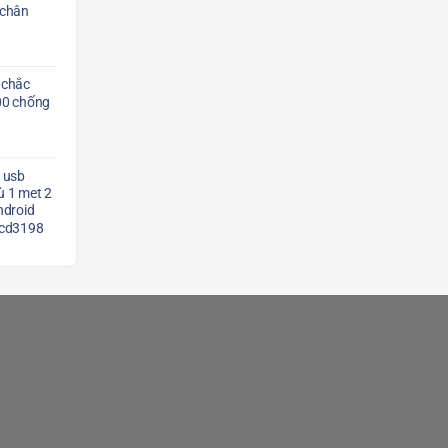
 chân
 chắc
00 chống
 usb
 1 met 2
ndroid
Scd3198