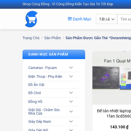
Bỏ
Shop Cộng Đồng - Vì Cộng Đồng Kiến Tạo Giá Trị Tốt Đẹp
qua
Tìm
nội
Danh Mục
kiếm:
dung
Trang Chủ
/
Sản Phẩm
/
Sản Phẩm Được Gắn Thẻ “detannhietg
DANH MỤC SẢN PHẨM
Cameras - Flycam
Điện Thoại - Phụ Kiện
Đồ Ăn Vặt
Đồ Chơi
Đồng Hồ
Giặt Giũ - Chăm Sóc
Đế tản nhiệt lapto
Nhà Cửa
1fan Scd366
Giày Dép Nam
143.100
₫
Giày Dép Nữ