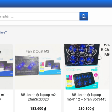
iare”
p m1 –
Đế tản nhiệt laptop m2
Đế tản nhiệt laptop
0
2fanScd3323
m6/l112 – 6 fan Scd3445
183.600
₫
280.800
₫