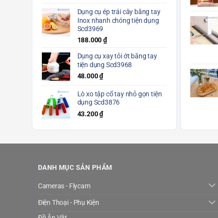
Dụng cụ ép trái cây bằng tay
Inox nhanh chóng tiện dụng
Scd3969
188.000
₫
Dụng cụ xay tỏi ớt bằng tay
tiện dụng Scd3968
48.000
₫
Lò xo tập cổ tay nhỏ gọn tiện
dụng Scd3876
43.200
₫
DANH MỤC SẢN PHẨM
Cameras - Flycam
Điện Thoại - Phụ Kiện
Đồ Ăn Vặt