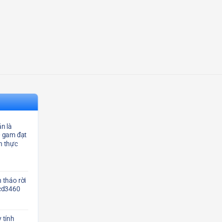
n là
0 gam đạt
n thực
 tháo rời
Scd3460
 tính