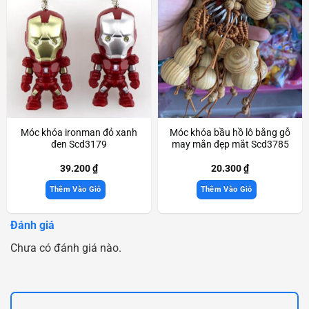
Móc khóa ironman đỏ xanh
Móc khóa bầu hồ lô bằng gỗ
đen Scd3179
may mắn đẹp mắt Scd3785
39.200
₫
20.300
₫
Thêm Vào Giỏ
Thêm Vào Giỏ
Đánh giá
Chưa có đánh giá nào.