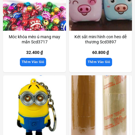
Móc khóa mèo ú mang may
Két sắt mini hình con heo dễ
mắn Scd3717
thương Scd3897
32.400
₫
60.800
₫
Thêm Vào Giỏ
Thêm Vào Giỏ