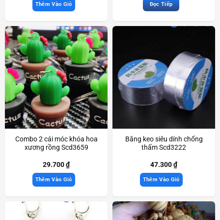
Thêm Vào Giỏ
Đọc Tiếp
Combo 2 cái móc khóa hoa
Băng keo siêu dính chống
xương rồng Scd3659
thấm Scd3222
29.700
₫
47.300
₫
Thêm Vào Giỏ
Thêm Vào Giỏ