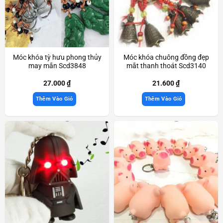
Móc khóa tỳ hưu phong thủy
Móc khóa chuông đồng đẹp
may mắn Scd3848
mắt thanh thoát Scd3140
27.000
₫
21.600
₫
Thêm Vào Giỏ
Thêm Vào Giỏ