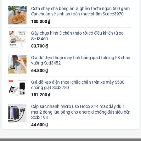
Cơm cháy chà bông ăn là ghiền thơm ngon 500 gam
đạt chuẩn vệ sinh an toàn thực phẩm Scdcc3970
100.000
₫
Gậy chụp hình 3 chân tháo rời có điều khiển từ xa
Scd3460
83.700
₫
Giá đỡ điện thoại máy tính bảng ipad folding F8 chân
vuông Scd3452
64.800
₫
Giá đỡ kẹp điện thoại chắc chắn trên xe máy S500
chống giật Scd3780
151.200
₫
Cáp sạc nhanh micro usb Hoco X14 max dây dù 1
met 2 dòng lửa băng cho android chống đứt siêu bền
Scd3198
44.600
₫