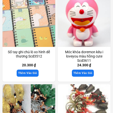
Sổ tay ghi chú lò xo hình dễ
Móc khóa doremon kêu i
thương Scd3512
loveyou màu hồng cute
Scd3611
20.300
₫
24.300
₫
Thêm Vào Giỏ
Thêm Vào Giỏ