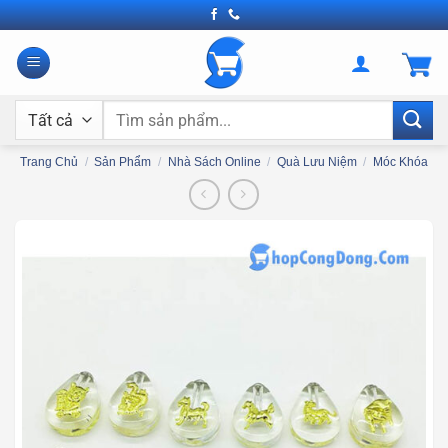
Bỏ
qua
nội
dung
Tìm
kiếm:
Trang Chủ
/
Sản Phẩm
/
Nhà Sách Online
/
Quà Lưu Niệm
/
Móc Khóa