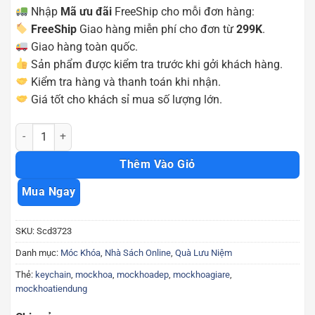
Nhập
Mã ưu đãi
FreeShip cho mỗi đơn hàng:
FreeShip
Giao hàng miễn phí cho đơn từ
299K
.
Giao hàng toàn quốc.
Sản phẩm được kiểm tra trước khi gởi khách hàng.
Kiểm tra hàng và thanh toán khi nhận.
Giá tốt cho khách sỉ mua số lượng lớn.
Móc khóa 12 con giáp mạ vàng bán theo con Scd3723 số lượng
Thêm Vào Giỏ
Mua Ngay
SKU:
Scd3723
Danh mục:
Móc Khóa
,
Nhà Sách Online
,
Quà Lưu Niệm
Thẻ:
keychain
,
mockhoa
,
mockhoadep
,
mockhoagiare
,
mockhoatiendung