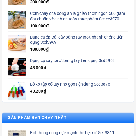
200.000
₫
Cơm cháy chà bông ăn là ghiền thơm ngon 500 gam
đạt chuẩn vệ sinh an toàn thực phẩm Scdcc3970
100.000
₫
Dụng cụ ép trái cây bằng tay Inox nhanh chóng tiện
dụng Scd3969
188.000
₫
Dụng cụ xay tỏi ớt bằng tay tiện dụng Scd3968
48.000
₫
Lò xo tập cổ tay nhỏ gọn tiện dụng Scd3876
43.200
₫
SẢN PHẨM BÁN CHẠY NHẤT
Bột thông cống cực mạnh thế hệ mới Scd3811