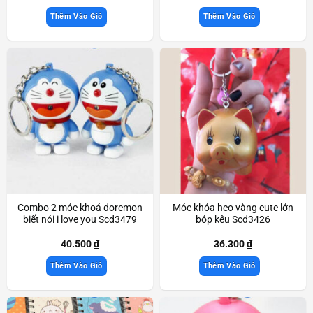
Thêm Vào Giỏ
Thêm Vào Giỏ
Combo 2 móc khoá doremon
Móc khóa heo vàng cute lớn
biết nói i love you Scd3479
bóp kêu Scd3426
40.500
₫
36.300
₫
Thêm Vào Giỏ
Thêm Vào Giỏ