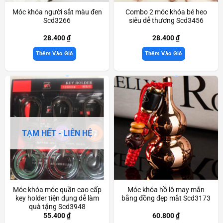
Móc khóa người sắt màu đen
Combo 2 móc khóa bé heo
Scd3266
siêu dễ thương Scd3456
28.400
₫
28.400
₫
Thêm Vào Giỏ
Thêm Vào Giỏ
TẠM HẾT - LIÊN HỆ
Móc khóa móc quần cao cấp
Móc khóa hồ lô may mắn
key holder tiện dụng dễ làm
bằng đồng đẹp mắt Scd3173
quà tặng Scd3948
55.400
₫
60.800
₫