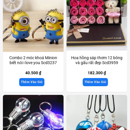
Combo 2 móc khoá Minion
Hoa hồng sáp thơm 12 bông
biết nói i love you Scd3237
và gấu rất đẹp Scd3959
40.500
₫
182.300
₫
Thêm Vào Giỏ
Thêm Vào Giỏ