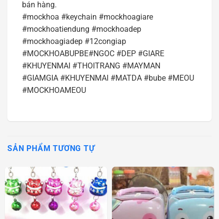
bán hàng.
#mockhoa #keychain #mockhoagiare
#mockhoatiendung #mockhoadep
#mockhoagiadep #12congiap
#MOCKHOABUPBE#NGOC #DEP #GIARE
#KHUYENMAI #THOITRANG #MAYMAN
#GIAMGIA #KHUYENMAI #MATDA #bube #MEOU
#MOCKHOAMEOU
SẢN PHẨM TƯƠNG TỰ