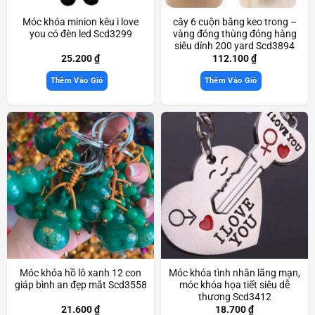
Móc khóa minion kêu i love
cây 6 cuộn băng keo trong –
you có đèn led Scd3299
vàng đóng thùng đóng hàng
siêu dính 200 yard Scd3894
25.200
₫
112.100
₫
Thêm Vào Giỏ
Thêm Vào Giỏ
Móc khóa hồ lô xanh 12 con
Móc khóa tình nhân lãng mạn,
giáp bình an đẹp mắt Scd3558
móc khóa họa tiết siêu dễ
thương Scd3412
21.600
₫
18.700
₫