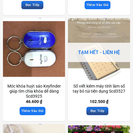
Đọc Tiếp
Thêm Vào Giỏ
TẠM HẾT - LIÊN HỆ
Móc khóa huýt sáo Keyfinder
Sổ viết kiêm máy tính làm sổ
giúp tìm chìa khóa dễ dàng
tay bỏ túi tiện dụng Scd3527
Scd3925
46.600
₫
102.500
₫
Thêm Vào Giỏ
Đọc Tiếp