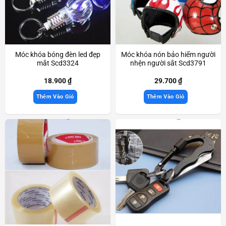
Móc khóa bóng đèn led đẹp
Móc khóa nón bảo hiểm người
mắt Scd3324
nhện người sắt Scd3791
18.900
₫
29.700
₫
Thêm Vào Giỏ
Thêm Vào Giỏ