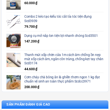
60.000
₫
Combo 2 kéo tạo kiểu tóc cắt tỉa tóc tiện đụng
Scd3939
79.700
₫
Dụng cụ mở nắp lon tiện lợi nhanh chóng Scd3501
147.200
₫
Thanh mút xốp chèn cửa 1m cách âm chống ồn nẹp
mút xốp cách âm, ngăn côn trùng, chống kẹt tay chân
Scd3174
44.600
₫
Cơm cháy chà bông ăn là ghiền thơm ngon 1 kg đạt
chuẩn vệ sinh an toàn thực phẩm Scdcc3971
200.000
₫
SẢN PHẨM ĐÁNH GIÁ CAO