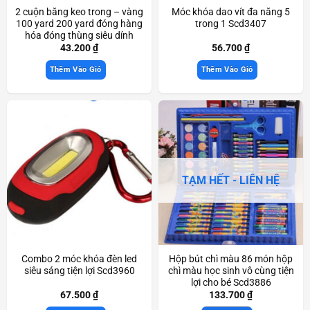
2 cuộn băng keo trong – vàng
Móc khóa dao vít đa năng 5
100 yard 200 yard đóng hàng
trong 1 Scd3407
hóa đóng thùng siêu dính
Scd3933
43.200
₫
56.700
₫
Thêm Vào Giỏ
Thêm Vào Giỏ
TẠM HẾT - LIÊN HỆ
Combo 2 móc khóa đèn led
Hộp bút chì màu 86 món hộp
siêu sáng tiện lợi Scd3960
chì màu học sinh vô cùng tiện
lợi cho bé Scd3886
67.500
₫
133.700
₫