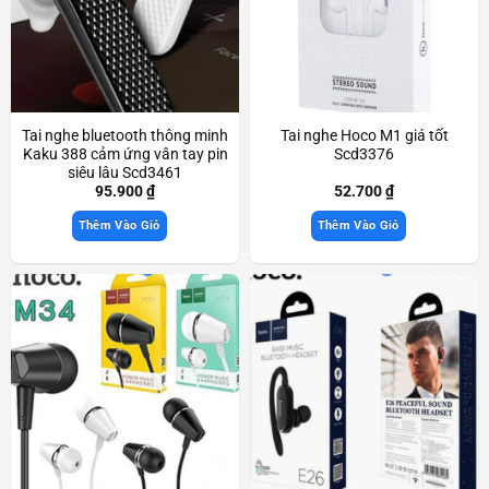
Tai nghe bluetooth thông minh
Tai nghe Hoco M1 giá tốt
Kaku 388 cảm ứng vân tay pin
Scd3376
siêu lâu Scd3461
95.900
₫
52.700
₫
Thêm Vào Giỏ
Thêm Vào Giỏ