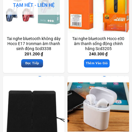
TẠM HẾT - LIÊN HỆ
Tai nghe bluetooth không dây
Tai nghe bluetooth Hoco e30
Hoco E17 Ironman âm thanh
âm thanh sống động chính
sinh động Scd3338
hãng Scd3205
201.200
₫
240.300
₫
Đọc Tiếp
Thêm Vào Giỏ