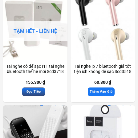
TẠM HẾT - LIÊN HỆ
Tai nghe có đế sạc I11 tai nghe
Tai nghe ip 7 bluetooth giá tốt
bluetooth thế hệ mới Scd3718
tiện ích không đế sạc Scd3518
155.300
₫
60.800
₫
Đọc Tiếp
Thêm Vào Giỏ