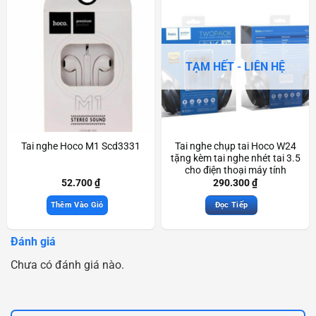
TẠM HẾT - LIÊN HỆ
Tai nghe Hoco M1 Scd3331
Tai nghe chụp tai Hoco W24
tặng kèm tai nghe nhét tai 3.5
cho điện thoại máy tính
Scd3459
52.700
₫
290.300
₫
Thêm Vào Giỏ
Đọc Tiếp
Đánh giá
Chưa có đánh giá nào.