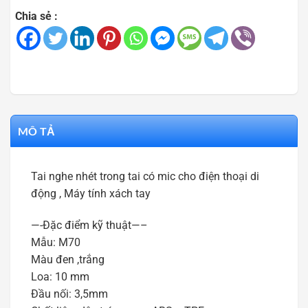
Chia sẻ :
MÔ TẢ
Tai nghe nhét trong tai có mic cho điện thoại di
động , Máy tính xách tay
—-Đặc điểm kỹ thuật—–
Mẫu: M70
Màu đen ,trắng
Loa: 10 mm
Đầu nối: 3,5mm