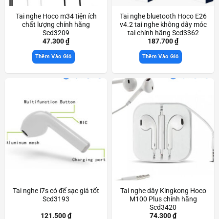
Tai nghe Hoco m34 tiện ích
Tai nghe bluetooth Hoco E26
chất lượng chính hãng
v4.2 tai nghe không dây móc
Scd3209
tai chính hãng Scd3362
47.300
₫
187.700
₫
Thêm Vào Giỏ
Thêm Vào Giỏ
Tai nghe i7s có đế sạc giá tốt
Tai nghe dây Kingkong Hoco
Scd3193
M100 Plus chính hãng
Scd3420
121.500
₫
74.300
₫