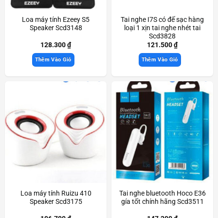
Loa máy tính Ezeey S5
Tai nghe I7S có đế sạc hàng
Speaker Scd3148
loại 1 xịn tai nghe nhét tai
Scd3828
128.300
₫
121.500
₫
Thêm Vào Giỏ
Thêm Vào Giỏ
Loa máy tính Ruizu 410
Tai nghe bluetooth Hoco E36
Speaker Scd3175
gía tốt chính hãng Scd3511