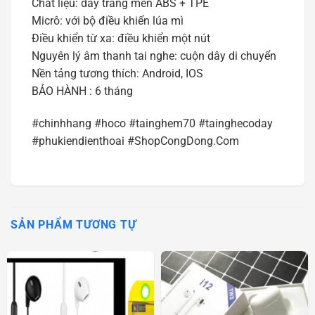
Chất liệu: dây tráng men ABS + TPE
Micrô: với bộ điều khiển lúa mì
Điều khiển từ xa: điều khiển một nút
Nguyên lý âm thanh tai nghe: cuộn dây di chuyển
Nền tảng tương thích: Android, IOS
BẢO HÀNH : 6 tháng
#chinhhang #hoco #tainghem70 #tainghecoday
#phukiendienthoai #ShopCongDong.Com
SẢN PHẨM TƯƠNG TỰ