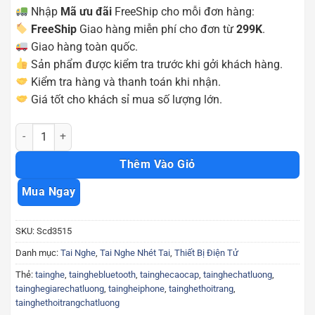
Nhập
Mã ưu đãi
FreeShip cho mỗi đơn hàng:
FreeShip
Giao hàng miễn phí cho đơn từ
299K
.
Giao hàng toàn quốc.
Sản phẩm được kiểm tra trước khi gởi khách hàng.
Kiểm tra hàng và thanh toán khi nhận.
Giá tốt cho khách sỉ mua số lượng lớn.
Tai nghe Hoco M70 đa năng có dây chính hãng Scd3515 số lượng
Thêm Vào Giỏ
Mua Ngay
SKU:
Scd3515
Danh mục:
Tai Nghe
,
Tai Nghe Nhét Tai
,
Thiết Bị Điện Tử
Thẻ:
tainghe
,
tainghebluetooth
,
tainghecaocap
,
tainghechatluong
,
tainghegiarechatluong
,
taingheiphone
,
tainghethoitrang
,
tainghethoitrangchatluong