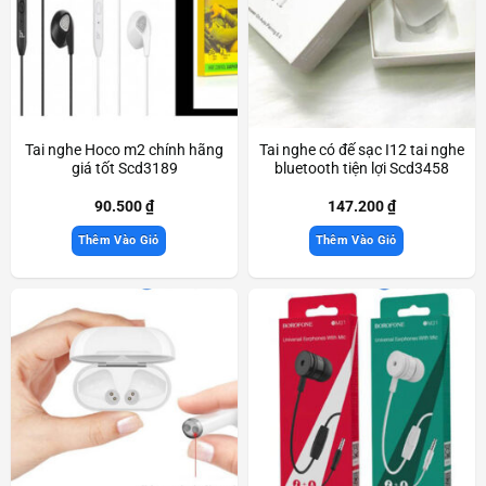
Tai nghe Hoco m2 chính hãng
Tai nghe có đế sạc I12 tai nghe
giá tốt Scd3189
bluetooth tiện lợi Scd3458
90.500
₫
147.200
₫
Thêm Vào Giỏ
Thêm Vào Giỏ