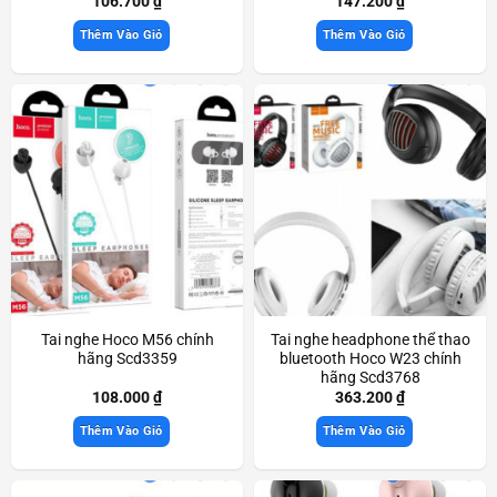
106.700
₫
147.200
₫
Thêm Vào Giỏ
Thêm Vào Giỏ
Tai nghe Hoco M56 chính
Tai nghe headphone thể thao
hãng Scd3359
bluetooth Hoco W23 chính
hãng Scd3768
108.000
₫
363.200
₫
Thêm Vào Giỏ
Thêm Vào Giỏ