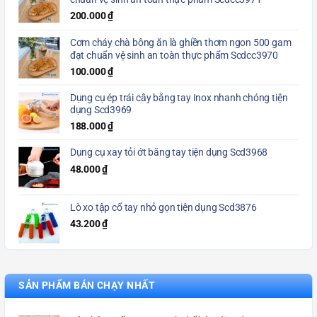
200.000
₫
Cơm cháy chà bông ăn là ghiền thơm ngon 500 gam
đạt chuẩn vệ sinh an toàn thực phẩm Scdcc3970
100.000
₫
Dụng cụ ép trái cây bằng tay Inox nhanh chóng tiện
dụng Scd3969
188.000
₫
Dụng cụ xay tỏi ớt bằng tay tiện dụng Scd3968
48.000
₫
Lò xo tập cổ tay nhỏ gọn tiện dụng Scd3876
43.200
₫
SẢN PHẨM BÁN CHẠY NHẤT