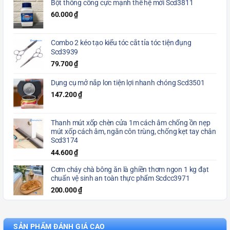
Bột thông cống cực mạnh thế hệ mới Scd3811
60.000
₫
Combo 2 kéo tạo kiểu tóc cắt tỉa tóc tiện đụng
Scd3939
79.700
₫
Dụng cụ mở nắp lon tiện lợi nhanh chóng Scd3501
147.200
₫
Thanh mút xốp chèn cửa 1m cách âm chống ồn nẹp
mút xốp cách âm, ngăn côn trùng, chống kẹt tay chân
Scd3174
44.600
₫
Cơm cháy chà bông ăn là ghiền thơm ngon 1 kg đạt
chuẩn vệ sinh an toàn thực phẩm Scdcc3971
200.000
₫
SẢN PHẨM ĐÁNH GIÁ CAO