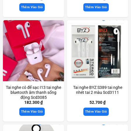
Thêm Vào Giỏ
Thêm Vào Giỏ
Tai nghe có đế sạc I13 tai nghe
Tai nghe BYZ S389 tai nghe
bluetooth âm thanh sống
nhét tai 2 màu Scd3111
động Scd3085
182.300
₫
52.700
₫
Thêm Vào Giỏ
Thêm Vào Giỏ