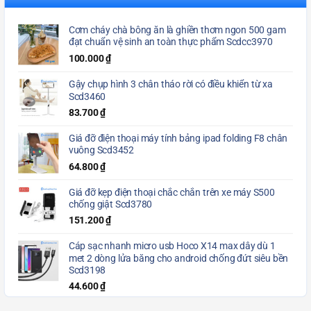
Cơm cháy chà bông ăn là ghiền thơm ngon 500 gam
đạt chuẩn vệ sinh an toàn thực phẩm Scdcc3970
100.000
₫
Gậy chụp hình 3 chân tháo rời có điều khiển từ xa
Scd3460
83.700
₫
Giá đỡ điện thoại máy tính bảng ipad folding F8 chân
vuông Scd3452
64.800
₫
Giá đỡ kẹp điện thoại chắc chắn trên xe máy S500
chống giật Scd3780
151.200
₫
Cáp sạc nhanh micro usb Hoco X14 max dây dù 1
met 2 dòng lửa băng cho android chống đứt siêu bền
Scd3198
44.600
₫