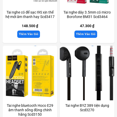
Tai nghe có đế sạc I9S xịn thế
Tai nghe dây 3.5mm có micro
hệ mới âm thanh hay Scd3417
Borofone BM31 Scd3464
148.500
₫
47.300
₫
Thêm Vào Giỏ
Thêm Vào Giỏ
Tai nghe bluetooth Hoco E29
Tai nghe BYZ 389 tiện dụng
âm thanh sống động chính
Scd3270
hãng Scd3150