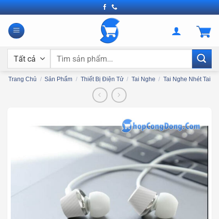
Bỏ
qua
nội
dung
Tìm
kiếm:
Trang Chủ
/
Sản Phẩm
/
Thiết Bị Điện Tử
/
Tai Nghe
/
Tai Nghe Nhét Tai