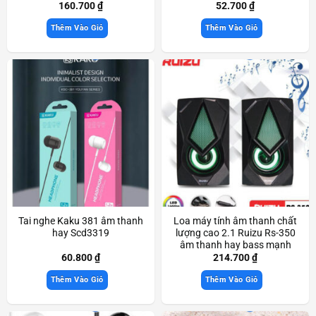
160.700
₫
52.700
₫
Thêm Vào Giỏ
Thêm Vào Giỏ
Tai nghe Kaku 381 âm thanh
Loa máy tính âm thanh chất
hay Scd3319
lượng cao 2.1 Ruizu Rs-350
âm thanh hay bass mạnh
Scd3436
60.800
₫
214.700
₫
Thêm Vào Giỏ
Thêm Vào Giỏ