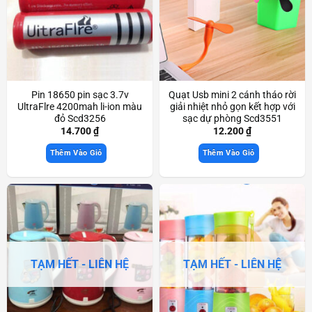
Pin 18650 pin sạc 3.7v
Quạt Usb mini 2 cánh tháo rời
UltraFlre 4200mah li-ion màu
giải nhiệt nhỏ gọn kết hợp với
đỏ Scd3256
sạc dự phòng Scd3551
14.700
₫
12.200
₫
Thêm Vào Giỏ
Thêm Vào Giỏ
TẠM HẾT - LIÊN HỆ
TẠM HẾT - LIÊN HỆ