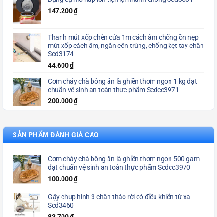
147.200
₫
Thanh mút xốp chèn cửa 1m cách âm chống ồn nẹp
mút xốp cách âm, ngăn côn trùng, chống kẹt tay chân
Scd3174
44.600
₫
Cơm cháy chà bông ăn là ghiền thơm ngon 1 kg đạt
chuẩn vệ sinh an toàn thực phẩm Scdcc3971
200.000
₫
SẢN PHẨM ĐÁNH GIÁ CAO
Cơm cháy chà bông ăn là ghiền thơm ngon 500 gam
đạt chuẩn vệ sinh an toàn thực phẩm Scdcc3970
100.000
₫
Gậy chụp hình 3 chân tháo rời có điều khiển từ xa
Scd3460
83.700
₫