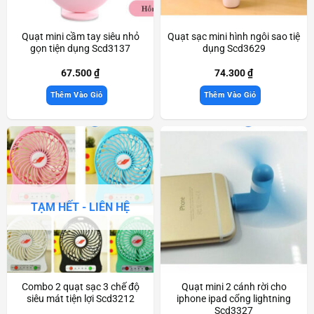
Quạt mini cầm tay siêu nhỏ
Quạt sạc mini hình ngôi sao tiệ
gọn tiện dụng Scd3137
dụng Scd3629
67.500
₫
74.300
₫
Thêm Vào Giỏ
Thêm Vào Giỏ
TẠM HẾT - LIÊN HỆ
Combo 2 quạt sạc 3 chế độ
Quạt mini 2 cánh rời cho
siêu mát tiện lợi Scd3212
iphone ipad cổng lightning
Scd3327