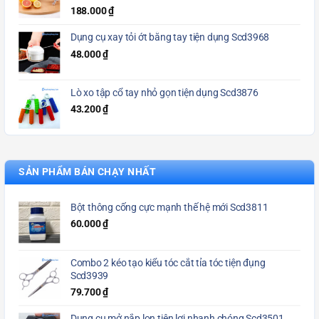
188.000
₫
Dụng cụ xay tỏi ớt bằng tay tiện dụng Scd3968
48.000
₫
Lò xo tập cổ tay nhỏ gọn tiện dụng Scd3876
43.200
₫
SẢN PHẨM BÁN CHẠY NHẤT
Bột thông cống cực mạnh thế hệ mới Scd3811
60.000
₫
Combo 2 kéo tạo kiểu tóc cắt tỉa tóc tiện đụng
Scd3939
79.700
₫
Dụng cụ mở nắp lon tiện lợi nhanh chóng Scd3501