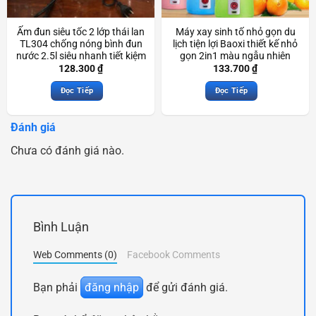
Ấm đun siêu tốc 2 lớp thái lan
Máy xay sinh tố nhỏ gọn du
TL304 chống nóng bình đun
lịch tiện lợi Baoxi thiết kế nhỏ
nước 2.5l siêu nhanh tiết kiệm
gọn 2in1 màu ngẫu nhiên
điện Scd3374
Scd3762
128.300
₫
133.700
₫
Đọc Tiếp
Đọc Tiếp
Đánh giá
Chưa có đánh giá nào.
Bình Luận
Web Comments (0)
Facebook Comments
Bạn phải
đăng nhập
để gửi đánh giá.