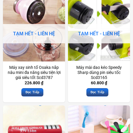
TẠM HẾT - LIÊN HỆ
TẠM HẾT - LIÊN HỆ
Máy xay sinh tố Osaka nắp
Máy mài dao kéo Speedy
nâu mini đa năng siêu tiện lợi
Sharp dùng pin siêu tốc
giá siêu tốt Scd3787
Scd3165
226.800
₫
60.800
₫
Đọc Tiếp
Đọc Tiếp