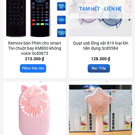
TẠM HẾT - LIÊN HỆ
Remote bàn Phím cho smart
Quạt usb lồng sắt 819 loại lớn
Tivi chuột bay KM800 không
tiện dụng Scd3584
voice Scd3873
213.300
₫
128.300
₫
Thêm Vào Giỏ
Đọc Tiếp