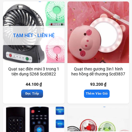
TẠM HẾT - LIÊN HỆ
Quạt sạc điện mini 3 trong 1
Quạt theo gương 3in1 hình
tiện dụng S268 Scd3822
heo hồng dễ thương Scd3837
44.100
₫
93.200
₫
Đọc Tiếp
Thêm Vào Giỏ