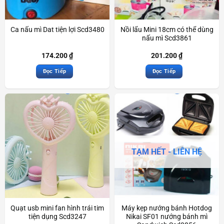
Ca nấu mì Dat tiện lợi Scd3480
Nồi lẩu Mini 18cm có thể dùng
nấu mì Scd3861
174.200
₫
201.200
₫
Đọc Tiếp
Đọc Tiếp
TẠM HẾT - LIÊN HỆ
Quạt usb mini fan hình trái tim
Máy kẹp nướng bánh Hotdog
tiện dụng Scd3247
Nikai SF01 nướng bánh mì