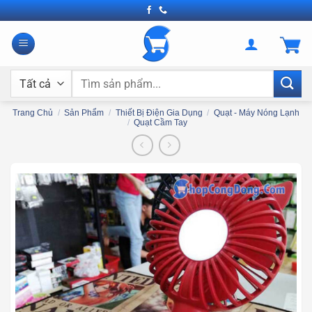
Bỏ
qua
nội
dung
Tìm
kiếm:
Trang Chủ
/
Sản Phẩm
/
Thiết Bị Điện Gia Dụng
/
Quạt - Máy Nóng Lạnh
/
Quạt Cầm Tay