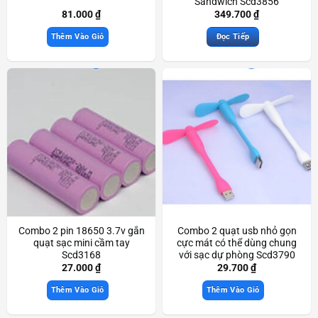
Sandwich Scd3856
81.000
₫
349.700
₫
Thêm Vào Giỏ
Đọc Tiếp
Combo 2 pin 18650 3.7v gắn
Combo 2 quạt usb nhỏ gọn
quạt sạc mini cầm tay
cực mát có thể dùng chung
Scd3168
với sạc dự phòng Scd3790
27.000
₫
29.700
₫
Thêm Vào Giỏ
Thêm Vào Giỏ