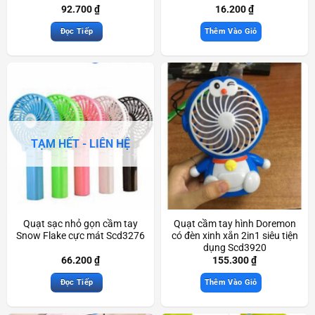
92.700
₫
16.200
₫
Đọc Tiếp
Thêm Vào Giỏ
TẠM HẾT - LIÊN HỆ
Quạt sạc nhỏ gọn cầm tay
Quạt cầm tay hình Doremon
Snow Flake cực mát Scd3276
có đèn xinh xắn 2in1 siêu tiện
dụng Scd3920
66.200
₫
155.300
₫
Đọc Tiếp
Thêm Vào Giỏ