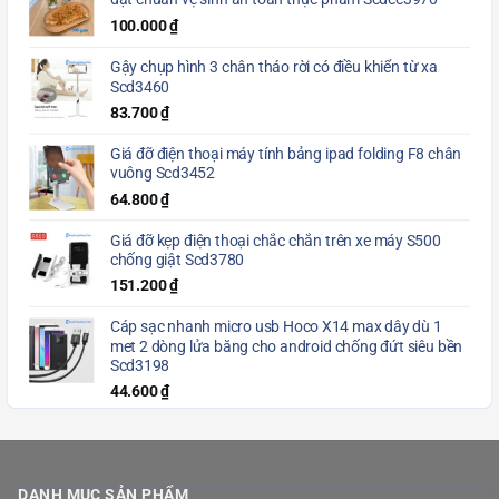
đạt chuẩn vệ sinh an toàn thực phẩm Scdcc3970
100.000
₫
Gậy chụp hình 3 chân tháo rời có điều khiển từ xa
Scd3460
83.700
₫
Giá đỡ điện thoại máy tính bảng ipad folding F8 chân
vuông Scd3452
64.800
₫
Giá đỡ kẹp điện thoại chắc chắn trên xe máy S500
chống giật Scd3780
151.200
₫
Cáp sạc nhanh micro usb Hoco X14 max dây dù 1
met 2 dòng lửa băng cho android chống đứt siêu bền
Scd3198
44.600
₫
DANH MỤC SẢN PHẨM