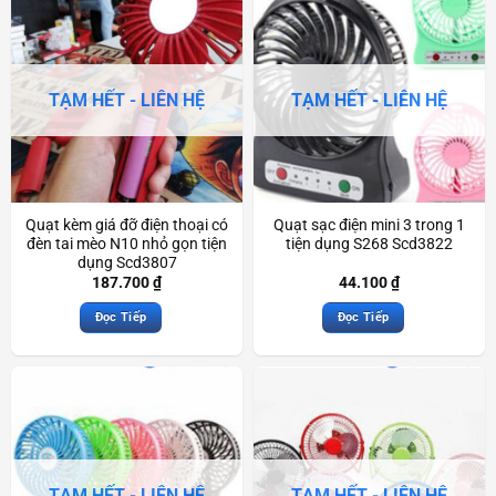
TẠM HẾT - LIÊN HỆ
TẠM HẾT - LIÊN HỆ
Quạt kèm giá đỡ điện thoại có
Quạt sạc điện mini 3 trong 1
đèn tai mèo N10 nhỏ gọn tiện
tiện dụng S268 Scd3822
dụng Scd3807
187.700
₫
44.100
₫
Đọc Tiếp
Đọc Tiếp
TẠM HẾT - LIÊN HỆ
TẠM HẾT - LIÊN HỆ