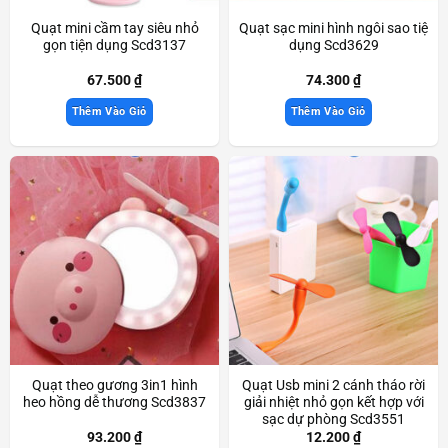
Quạt mini cầm tay siêu nhỏ
Quạt sạc mini hình ngôi sao tiệ
gọn tiện dụng Scd3137
dụng Scd3629
67.500
₫
74.300
₫
Thêm Vào Giỏ
Thêm Vào Giỏ
Quạt theo gương 3in1 hình
Quạt Usb mini 2 cánh tháo rời
heo hồng dễ thương Scd3837
giải nhiệt nhỏ gọn kết hợp với
sạc dự phòng Scd3551
93.200
₫
12.200
₫