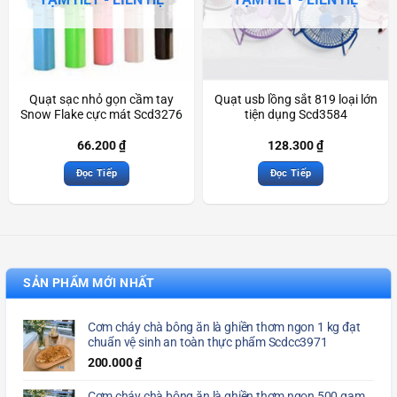
Quạt sạc nhỏ gọn cầm tay
Quạt usb lồng sắt 819 loại lớn
Snow Flake cực mát Scd3276
tiện dụng Scd3584
66.200
₫
128.300
₫
Đọc Tiếp
Đọc Tiếp
SẢN PHẨM MỚI NHẤT
Cơm cháy chà bông ăn là ghiền thơm ngon 1 kg đạt
chuẩn vệ sinh an toàn thực phẩm Scdcc3971
200.000
₫
Cơm cháy chà bông ăn là ghiền thơm ngon 500 gam