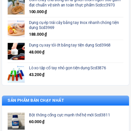
đạt chuẩn vệ sinh an toàn thực phẩm Scdcc3970
100.000
₫
Dụng cụ ép trái cây bằng tay Inox nhanh chóng tiện
dụng Scd3969
188.000
₫
Dụng cụ xay tỏi ớt bằng tay tiện dụng Scd3968
48.000
₫
Lò xo tập cổ tay nhỏ gọn tiện dụng Scd3876
43.200
₫
SẢN PHẨM BÁN CHẠY NHẤT
Bột thông cống cực mạnh thế hệ mới Scd3811
60.000
₫