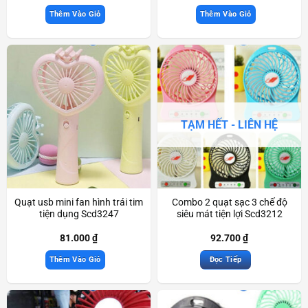
Thêm Vào Giỏ
Thêm Vào Giỏ
TẠM HẾT - LIÊN HỆ
Quạt usb mini fan hình trái tim
Combo 2 quạt sạc 3 chế độ
tiện dụng Scd3247
siêu mát tiện lợi Scd3212
81.000
₫
92.700
₫
Thêm Vào Giỏ
Đọc Tiếp