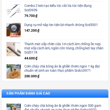
Combo 2 kéo tạo kiểu tóc cắt tỉa tóc tiện đụng
Scd3939
79.700
₫
Dụng cụ mở nắp lon tiện lợi nhanh chóng Scd3501
147.200
₫
Thanh mút xốp chèn cửa 1m cách âm chống ồn nẹp
mút xốp cách âm, ngăn côn trùng, chống kẹt tay chân
Scd3174
44.600
₫
Cơm cháy chà bông ăn là ghiền thơm ngon 1 kg đạt
chuẩn vệ sinh an toàn thực phẩm Scdcc3971
200.000
₫
SẢN PHẨM ĐÁNH GIÁ CAO
Cơm cháy chà bông ăn là ghiền thơm ngon 500 gam