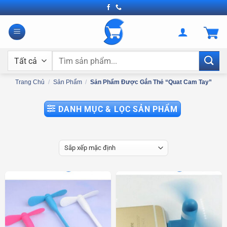
Bỏ
qua
nội
dung
Tìm
kiếm:
Trang Chủ
/
Sản Phẩm
/
Sản Phẩm Được Gắn Thẻ “quat Cam Tay”
DANH MỤC & LỌC SẢN PHẨM