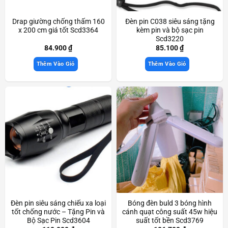
Drap giường chống thấm 160
Đèn pin C038 siêu sáng tặng
x 200 cm giá tốt Scd3364
kèm pin và bộ sạc pin
Scd3220
84.900
₫
85.100
₫
Thêm Vào Giỏ
Thêm Vào Giỏ
Đèn pin siêu sáng chiếu xa loại
Bóng đèn buld 3 bóng hình
tốt chống nước – Tặng Pin và
cánh quạt công suất 45w hiệu
Bộ Sạc Pin Scd3604
suất tốt bền Scd3769