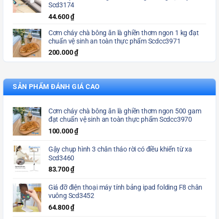
Scd3174
44.600
₫
Cơm cháy chà bông ăn là ghiền thơm ngon 1 kg đạt
chuẩn vệ sinh an toàn thực phẩm Scdcc3971
200.000
₫
SẢN PHẨM ĐÁNH GIÁ CAO
Cơm cháy chà bông ăn là ghiền thơm ngon 500 gam
đạt chuẩn vệ sinh an toàn thực phẩm Scdcc3970
100.000
₫
Gậy chụp hình 3 chân tháo rời có điều khiển từ xa
Scd3460
83.700
₫
Giá đỡ điện thoại máy tính bảng ipad folding F8 chân
vuông Scd3452
64.800
₫