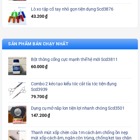
Lò xo tập cổ tay nhỏ gọn tiện dụng Scd3876
43.200
₫
SẢN PHẨM BÁN CHẠY NHẤT
Bột thông cống cực mạnh thế hệ mới Scd3811
60.000
₫
Combo 2 kéo tạo kiểu tóc cắt tỉa tóc tiện đụng
Scd3939
79.700
₫
Dụng cụ mở nắp lon tiện lợi nhanh chóng Scd3501
147.200
₫
Thanh mút xốp chèn cửa 1m cách âm chống ồn nẹp
mút xốp cách âm, ngăn côn trùng, chống kẹt tay chân