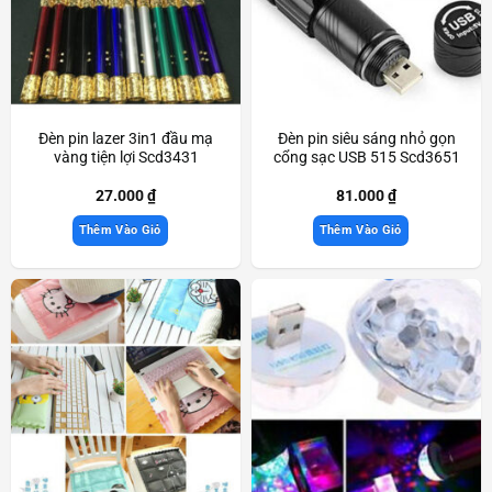
Đèn pin lazer 3in1 đầu mạ
Đèn pin siêu sáng nhỏ gọn
vàng tiện lợi Scd3431
cổng sạc USB 515 Scd3651
27.000
₫
81.000
₫
Thêm Vào Giỏ
Thêm Vào Giỏ