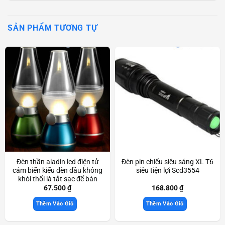
SẢN PHẨM TƯƠNG TỰ
Đèn thần aladin led điện tử
Đèn pin chiếu siêu sáng XL T6
cảm biến kiểu đèn dầu không
siêu tiện lợi Scd3554
khói thổi là tắt sạc để bàn
trang trí đẹp mắt Scd3466
67.500
₫
168.800
₫
Thêm Vào Giỏ
Thêm Vào Giỏ