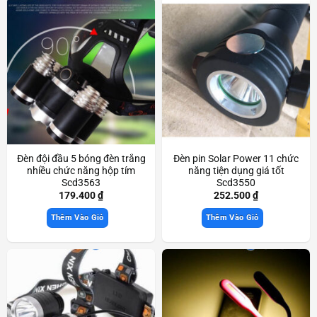
Đèn đội đầu 5 bóng đèn trắng
Đèn pin Solar Power 11 chức
nhiều chức năng hộp tím
năng tiện dụng giá tốt
Scd3563
Scd3550
179.400
₫
252.500
₫
Thêm Vào Giỏ
Thêm Vào Giỏ