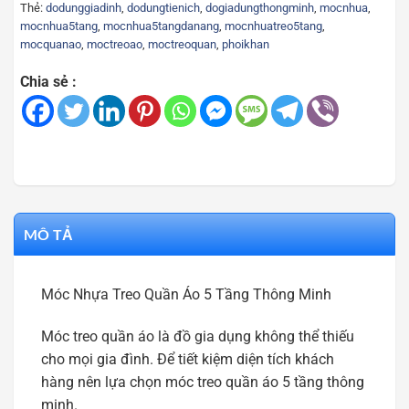
Thẻ:
dodunggiadinh
,
dodungtienich
,
dogiadungthongminh
,
mocnhua
,
mocnhua5tang
,
mocnhua5tangdanang
,
mocnhuatreo5tang
,
mocquanao
,
moctreoao
,
moctreoquan
,
phoikhan
Chia sẻ :
MÔ TẢ
Móc Nhựa Treo Quần Áo 5 Tầng Thông Minh
Móc treo quần áo là đồ gia dụng không thể thiếu
cho mọi gia đình. Để tiết kiệm diện tích khách
hàng nên lựa chọn móc treo quần áo 5 tầng thông
minh.