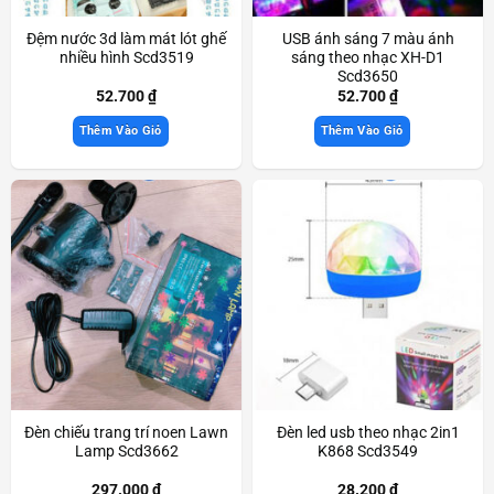
Đệm nước 3d làm mát lót ghế
USB ánh sáng 7 màu ánh
nhiều hình Scd3519
sáng theo nhạc XH-D1
Scd3650
52.700
₫
52.700
₫
Thêm Vào Giỏ
Thêm Vào Giỏ
Đèn chiếu trang trí noen Lawn
Đèn led usb theo nhạc 2in1
Lamp Scd3662
K868 Scd3549
297.000
₫
28.200
₫