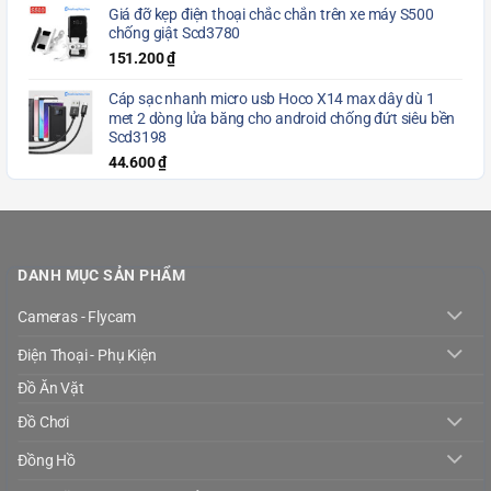
Giá đỡ kẹp điện thoại chắc chắn trên xe máy S500
chống giật Scd3780
151.200
₫
Cáp sạc nhanh micro usb Hoco X14 max dây dù 1
met 2 dòng lửa băng cho android chống đứt siêu bền
Scd3198
44.600
₫
DANH MỤC SẢN PHẨM
Cameras - Flycam
Điện Thoại - Phụ Kiện
Đồ Ăn Vặt
Đồ Chơi
Đồng Hồ