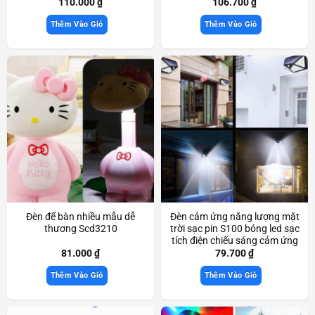
110.000
₫
106.700
₫
Thêm Vào Giỏ
Thêm Vào Giỏ
Đèn để bàn nhiều mẫu dễ
Đèn cảm ứng năng lượng mặt
thương Scd3210
trời sạc pin S100 bóng led sạc
tích điện chiếu sáng cảm ứng
thông minh Scd3530
81.000
₫
79.700
₫
Thêm Vào Giỏ
Thêm Vào Giỏ