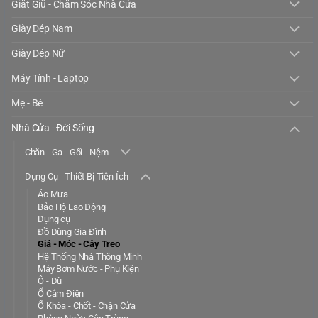
Giặt Giũ - Chăm Sóc Nhà Cửa
Giày Dép Nam
Giày Dép Nữ
Máy Tính - Laptop
Mẹ - Bé
Nhà Cửa - Đời Sống
Chăn - Ga - Gối - Nệm
Dụng Cụ - Thiết Bị Tiện Ích
Áo Mưa
Bảo Hộ Lao Động
Dụng cụ
Đồ Dùng Gia Đình
Giá - Móc - Cây Treo
Hệ Thống Nhà Thông Minh
Máy Bơm Nước - Phụ Kiện
Ô - Dù
Ổ Cắm Điện
Ổ Khóa - Chốt - Chặn Cửa