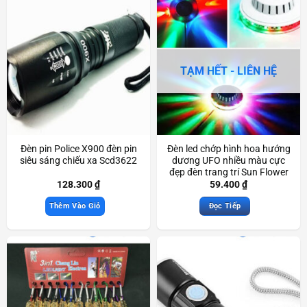
TẠM HẾT - LIÊN HỆ
Đèn pin Police X900 đèn pin
Đèn led chớp hình hoa hướng
siêu sáng chiếu xa Scd3622
dương UFO nhiều màu cực
đẹp đèn trang trí Sun Flower
Led Light đẹp mắt Scd3740
128.300
₫
59.400
₫
Thêm Vào Giỏ
Đọc Tiếp