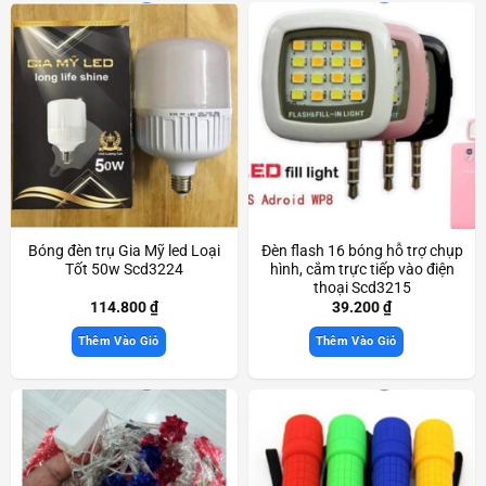
Bóng đèn trụ Gia Mỹ led Loại
Đèn flash 16 bóng hỗ trợ chụp
Tốt 50w Scd3224
hình, cắm trực tiếp vào điện
thoại Scd3215
114.800
₫
39.200
₫
Thêm Vào Giỏ
Thêm Vào Giỏ