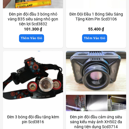
Đèn pin đội đầu 3 bóng nhỏ
Đèn Đội Đầu 1 Bóng Siêu Sáng
vàng B35 siêu sáng nhỏ gọn
Tặng Kèm Pin Scd3106
tiện lợi Scd3832
101.300
₫
55.400
₫
Thêm Vào Giỏ
Thêm Vào Giỏ
Đèn 3 bóng đội đầu tặng kèm
Đèn pin đội đầu cảm ứng siêu
pin Scd3816
sáng kiểu máy ảnh XH502 đa
năng tiện dụng Scd3714