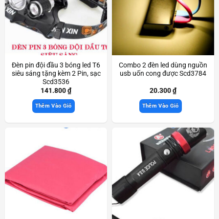
Đèn pin đội đầu 3 bóng led T6
Combo 2 đèn led dùng nguồn
siêu sáng tặng kèm 2 Pin, sạc
usb uốn cong được Scd3784
Scd3536
141.800
₫
20.300
₫
Thêm Vào Giỏ
Thêm Vào Giỏ