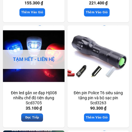
155.300
₫
221.400
₫
Thêm Vào Giỏ
Thêm Vào Giỏ
TẠM HẾT - LIÊN HỆ
Đèn led gắn xe đạp Hj008
Đèn pin Police T6 siêu sáng
nhiều chế độ tiện dụng
tặng pin và bộ sạc pin
Scd3705
Scd3263
35.100
₫
90.300
₫
Đọc Tiếp
Thêm Vào Giỏ