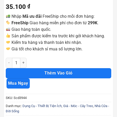
35.100
₫
Nhập
Mã ưu đãi
FreeShip cho mỗi đơn hàng:
FreeShip
Giao hàng miễn phí cho đơn từ
299K
.
Giao hàng toàn quốc.
Sản phẩm được kiểm tra trước khi gởi khách hàng.
Kiểm tra hàng và thanh toán khi nhận.
Giá tốt cho khách sỉ mua số lượng lớn.
Móc treo quần áo treo khăn 5 tầng thông minh tiện ích tiết kiệm di
Thêm Vào Giỏ
Mua Ngay
SKU:
Scd3944
Danh mục:
Dụng Cụ - Thiết Bị Tiện Ích
,
Giá - Móc - Cây Treo
,
Nhà Cửa -
Đời Sống