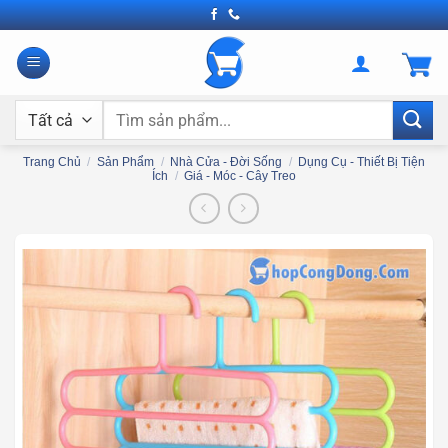
Bỏ
qua
nội
dung
Tìm
kiếm:
Trang Chủ
/
Sản Phẩm
/
Nhà Cửa - Đời Sống
/
Dụng Cụ - Thiết Bị Tiện
Ích
/
Giá - Móc - Cây Treo