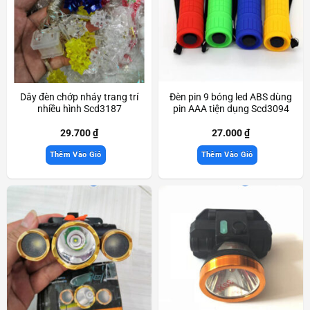
Dây đèn chớp nháy trang trí
Đèn pin 9 bóng led ABS dùng
nhiều hình Scd3187
pin AAA tiện dụng Scd3094
29.700
₫
27.000
₫
Thêm Vào Giỏ
Thêm Vào Giỏ