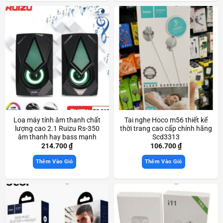
Loa máy tính âm thanh chất
Tai nghe Hoco m56 thiết kế
lượng cao 2.1 Ruizu Rs-350
thời trang cao cấp chính hãng
âm thanh hay bass mạnh
Scd3313
Scd3436
214.700
₫
106.700
₫
Thêm Vào Giỏ
Thêm Vào Giỏ