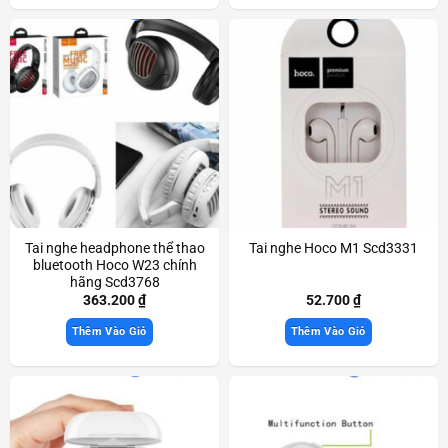
Tai nghe headphone thể thao
Tai nghe Hoco M1 Scd3331
bluetooth Hoco W23 chính
hãng Scd3768
363.200
₫
52.700
₫
Thêm Vào Giỏ
Thêm Vào Giỏ