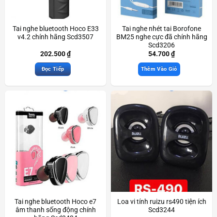
Tai nghe bluetooth Hoco E33
Tai nghe nhét tai Borofone
v4.2 chính hãng Scd3507
BM25 nghe cực đã chính hãng
Scd3206
202.500
₫
54.700
₫
Đọc Tiếp
Thêm Vào Giỏ
Tai nghe bluetooth Hoco e7
Loa vi tính ruizu rs490 tiện ích
âm thanh sống động chính
Scd3244