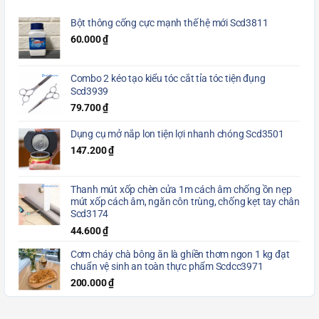
Bột thông cống cực mạnh thế hệ mới Scd3811
60.000
₫
Combo 2 kéo tạo kiểu tóc cắt tỉa tóc tiện đụng
Scd3939
79.700
₫
Dụng cụ mở nắp lon tiện lợi nhanh chóng Scd3501
147.200
₫
Thanh mút xốp chèn cửa 1m cách âm chống ồn nẹp
mút xốp cách âm, ngăn côn trùng, chống kẹt tay chân
Scd3174
44.600
₫
Cơm cháy chà bông ăn là ghiền thơm ngon 1 kg đạt
chuẩn vệ sinh an toàn thực phẩm Scdcc3971
200.000
₫