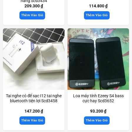
hãng Scd3434
209.300
₫
114.800
₫
Thêm Vào Giỏ
Thêm Vào Giỏ
Tai nghe có đế sạc I12 tai nghe
Loa máy tính Ezeey S4 bass
bluetooth tiện lợi Scd3458
cực hay Scd3652
147.200
₫
93.200
₫
Thêm Vào Giỏ
Thêm Vào Giỏ