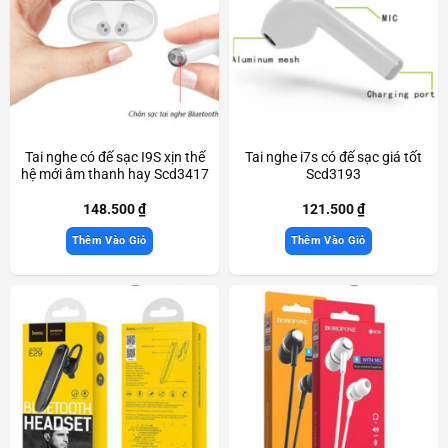
Tai nghe có đế sạc I9S xịn thế
Tai nghe i7s có đế sạc giá tốt
hệ mới âm thanh hay Scd3417
Scd3193
148.500
₫
121.500
₫
Thêm Vào Giỏ
Thêm Vào Giỏ