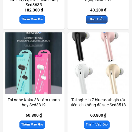
Scd3635
182.300
₫
43.200
₫
Thêm Vào Giỏ
Đọc Tiếp
Tai nghe Kaku 381 âm thanh
Tai nghe ip 7 bluetooth giá tốt
hay Scd3319
tiện ích không đế sạc Scd3518
60.800
₫
60.800
₫
Thêm Vào Giỏ
Thêm Vào Giỏ