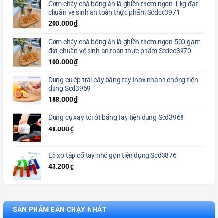
Cơm cháy chà bông ăn là ghiền thơm ngon 1 kg đạt
chuẩn vệ sinh an toàn thực phẩm Scdcc3971
200.000
₫
Cơm cháy chà bông ăn là ghiền thơm ngon 500 gam
đạt chuẩn vệ sinh an toàn thực phẩm Scdcc3970
100.000
₫
Dụng cụ ép trái cây bằng tay Inox nhanh chóng tiện
dụng Scd3969
188.000
₫
Dụng cụ xay tỏi ớt bằng tay tiện dụng Scd3968
48.000
₫
Lò xo tập cổ tay nhỏ gọn tiện dụng Scd3876
43.200
₫
SẢN PHẨM BÁN CHẠY NHẤT