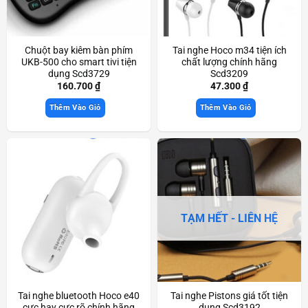
Chuột bay kiêm bàn phím
Tai nghe Hoco m34 tiện ích
UKB-500 cho smart tivi tiện
chất lượng chính hãng
dụng Scd3729
Scd3209
160.700
₫
47.300
₫
Thêm Vào Giỏ
Thêm Vào Giỏ
TẠM HẾT - LIÊN HỆ
Tai nghe bluetooth Hoco e40
Tai nghe Pistons giá tốt tiện
cực hay cực rõ chính hãng
dụng Scd3192