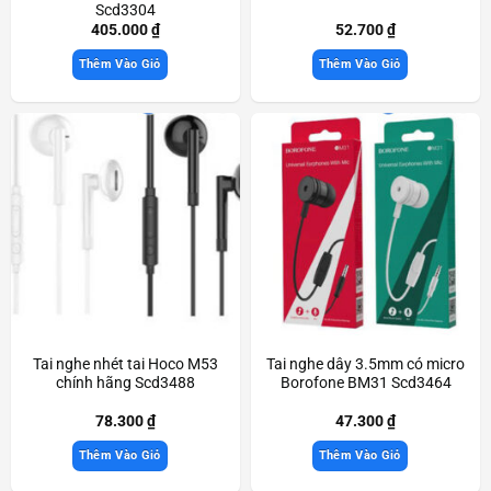
Scd3304
405.000
₫
52.700
₫
Thêm Vào Giỏ
Thêm Vào Giỏ
Tai nghe nhét tai Hoco M53
Tai nghe dây 3.5mm có micro
chính hãng Scd3488
Borofone BM31 Scd3464
78.300
₫
47.300
₫
Thêm Vào Giỏ
Thêm Vào Giỏ