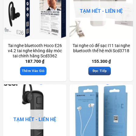
TẠM HẾT - LIÊN HỆ
Tai nghe bluetooth Hoco E26
Tai nghe có đế sạc I11 tai nghe
v4.2 tai nghe không dây móc
bluetooth thế hệ mới Scd3718
tai chính hãng Scd3362
187.700
₫
155.300
₫
Thêm Vào Giỏ
Đọc Tiếp
TẠM HẾT - LIÊN HỆ