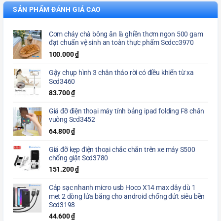
SẢN PHẨM ĐÁNH GIÁ CAO
Cơm cháy chà bông ăn là ghiền thơm ngon 500 gam
đạt chuẩn vệ sinh an toàn thực phẩm Scdcc3970
100.000
₫
Gậy chụp hình 3 chân tháo rời có điều khiển từ xa
Scd3460
83.700
₫
Giá đỡ điện thoại máy tính bảng ipad folding F8 chân
vuông Scd3452
64.800
₫
Giá đỡ kẹp điện thoại chắc chắn trên xe máy S500
chống giật Scd3780
151.200
₫
Cáp sạc nhanh micro usb Hoco X14 max dây dù 1
met 2 dòng lửa băng cho android chống đứt siêu bền
Scd3198
44.600
₫