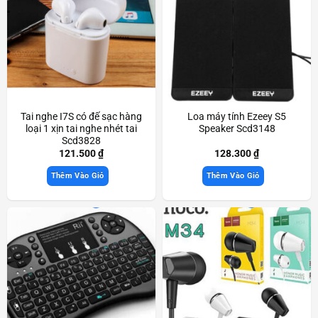
Tai nghe I7S có đế sạc hàng
Loa máy tính Ezeey S5
loại 1 xịn tai nghe nhét tai
Speaker Scd3148
Scd3828
121.500
₫
128.300
₫
Thêm Vào Giỏ
Thêm Vào Giỏ