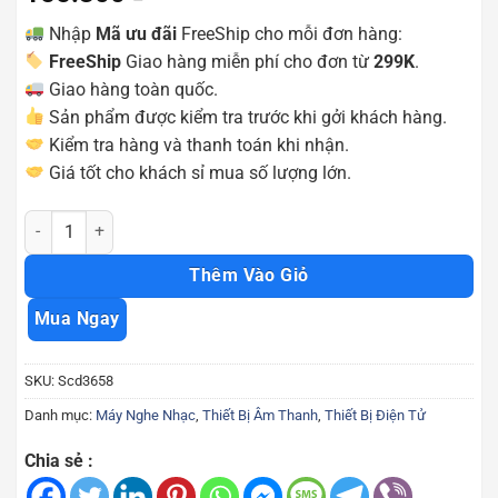
Nhập
Mã ưu đãi
FreeShip cho mỗi đơn hàng:
FreeShip
Giao hàng miễn phí cho đơn từ
299K
.
Giao hàng toàn quốc.
Sản phẩm được kiểm tra trước khi gởi khách hàng.
Kiểm tra hàng và thanh toán khi nhận.
Giá tốt cho khách sỉ mua số lượng lớn.
Máy nghe nhạc đài FM Craven 10 Craven 22 cao cấp Scd3658 số lư
Thêm Vào Giỏ
Mua Ngay
SKU:
Scd3658
Danh mục:
Máy Nghe Nhạc
,
Thiết Bị Âm Thanh
,
Thiết Bị Điện Tử
Chia sẻ :