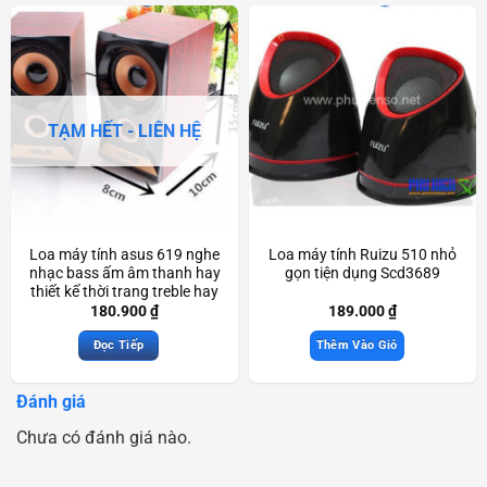
TẠM HẾT - LIÊN HỆ
Loa máy tính asus 619 nghe
Loa máy tính Ruizu 510 nhỏ
nhạc bass ấm âm thanh hay
gọn tiện dụng Scd3689
thiết kế thời trang treble hay
Scd3830
180.900
₫
189.000
₫
Đọc Tiếp
Thêm Vào Giỏ
Đánh giá
Chưa có đánh giá nào.