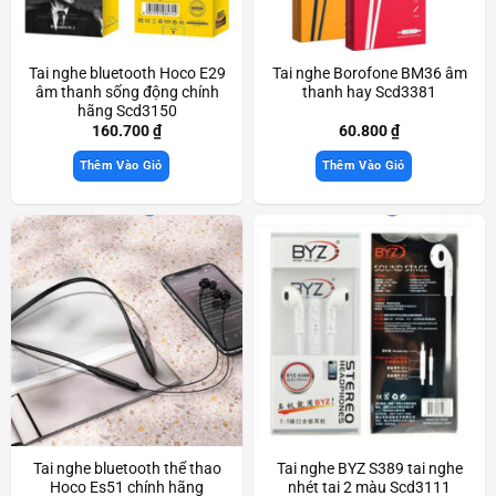
Tai nghe bluetooth Hoco E29
Tai nghe Borofone BM36 âm
âm thanh sống động chính
thanh hay Scd3381
hãng Scd3150
160.700
₫
60.800
₫
Thêm Vào Giỏ
Thêm Vào Giỏ
Tai nghe bluetooth thể thao
Tai nghe BYZ S389 tai nghe
Hoco Es51 chính hãng
nhét tai 2 màu Scd3111