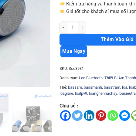
Kiểm tra hàng và thanh toán khi
Giá tốt cho khách sỉ mua số lượn
Loa Bluetooth có giá đỡ điện thoại LP-
Thêm Vào Giỏ
Mua Ngay
SKU:
Scd3931
Danh mục:
Loa Bluetooth
,
Thiết Bị Âm Thanh
Thẻ:
bassam
,
bassmanh
,
basstram
,
loa
,
loab
loagiare
,
loalpv9
,
loanghenhachay
,
loasieutr
Chia sẻ :