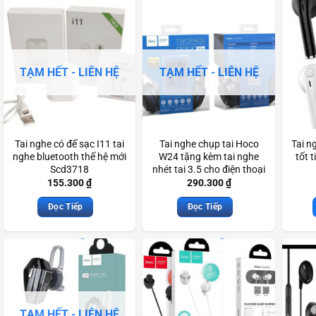
TẠM HẾT - LIÊN HỆ
TẠM HẾT - LIÊN HỆ
Tai nghe có đế sạc I11 tai
Tai nghe chụp tai Hoco
Tai n
nghe bluetooth thế hệ mới
W24 tặng kèm tai nghe
tốt 
Scd3718
nhét tai 3.5 cho điện thoại
máy tính Scd3459
155.300
₫
290.300
₫
Đọc Tiếp
Đọc Tiếp
TẠM HẾT - LIÊN HỆ