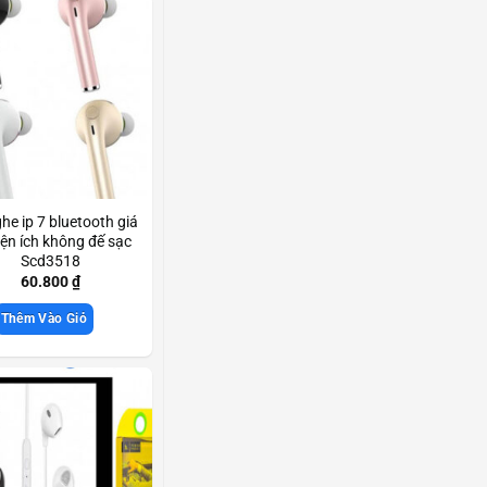
ghe ip 7 bluetooth giá
tiện ích không đế sạc
Scd3518
60.800
₫
Thêm Vào Giỏ