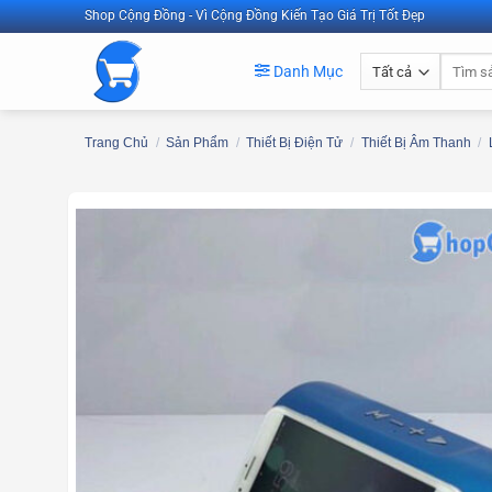
Bỏ
Shop Cộng Đồng - Vì Cộng Đồng Kiến Tạo Giá Trị Tốt Đẹp
qua
Tìm
nội
Danh Mục
kiếm:
dung
Trang Chủ
/
Sản Phẩm
/
Thiết Bị Điện Tử
/
Thiết Bị Âm Thanh
/