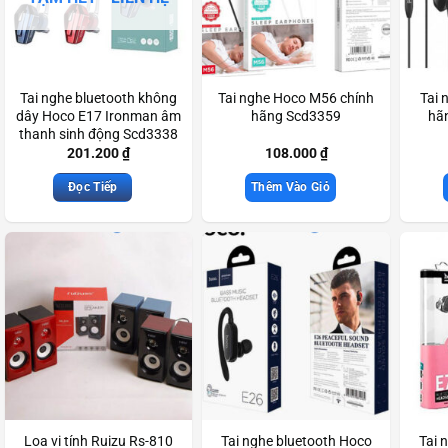
Tai nghe bluetooth không
Tai nghe Hoco M56 chính
Tai 
dây Hoco E17 Ironman âm
hãng Scd3359
hãn
thanh sinh động Scd3338
201.200
₫
108.000
₫
Đọc Tiếp
Thêm Vào Giỏ
Loa vi tính Ruizu Rs-810
Tai nghe bluetooth Hoco
Tai 