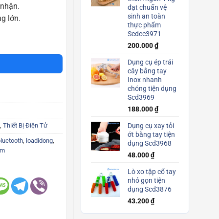
 nhận.
đạt chuẩn vệ
sinh an toàn
g lớn.
thực phẩm
Scdcc3971
V9 âm thanh hay bass siêu trầm Scd3931 số lượng
200.000
₫
Dụng cụ ép trái
cây bằng tay
Inox nhanh
chóng tiện dụng
Scd3969
188.000
₫
,
Thiết Bị Điện Tử
Dụng cụ xay tỏi
ớt bằng tay tiện
luetooth
,
loadidong
,
dụng Scd3968
am
48.000
₫
Lò xo tập cổ tay
nhỏ gọn tiện
dụng Scd3876
43.200
₫