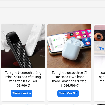
TẠ
Tai nghe bluetooth thông
Tai nghe bluetooth có đế
Loa
minh Kaku 388 cảm ứng
sạc Hoco ES28 bass
ngh
vân tay pin siêu lâu
mạnh, âm thanh đường
tha
Scd3461
truyền rõ nét chính hãng
tran
95.900
₫
1.066.500
₫
Scd3833
Thêm Vào Giỏ
Thêm Vào Giỏ