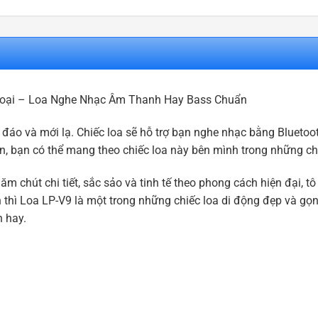
Thoại – Loa Nghe Nhạc Âm Thanh Hay Bass Chuẩn
áo và mới lạ. Chiếc loa sẽ hỗ trợ bạn nghe nhạc bằng Bluetoot
ọn, bạn có thể mang theo chiếc loa này bên mình trong những ch
m chút chi tiết, sắc sảo và tinh tế theo phong cách hiện đại, t
thì Loa LP-V9 là một trong những chiếc loa di động đẹp và g
h hay.