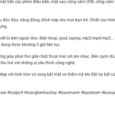
, mặt trên các phím điều kiển, mặt sau cổng cắm USB, cổng cắm 
u độc đáo, năng động, thích hợp cho mọi bạn trẻ. Chiếc loa mini
dụng.
hiết bị bên ngoài như: điện thoại, ipod, laptop, mp3/mp4/mp5… 
 dụng được khoảng 5 giờ liên tục.
ng giây phút thư giãn thật thoải mái với âm nhạc. Bên cạnh đó
 thu hút với những ai yêu thích công nghệ.
đẹp với hình tròn vô cùng bắt mắt và thẩm mỹ khi đặt tại bất cứ
giare #loalpv9 #loanghenhachay #bassmanh #basstram #bass