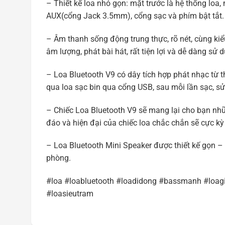
– Thiết kế loa nhỏ gọn: mặt trước là hệ thống loa
AUX(cổng Jack 3.5mm), cổng sạc và phím bật tắt.
– Âm thanh sống động trung thực, rõ nét, cùng kiể
âm lượng, phát bài hát, rất tiện lợi và dễ dàng sử 
– Loa Bluetooth V9 có dây tích hợp phát nhạc từ t
qua loa sạc bin qua cổng USB, sau mỗi lần sạc, sử
– Chiếc Loa Bluetooth V9 sẽ mang lại cho bạn nhữ
đáo và hiện đại của chiếc loa chắc chắn sẽ cực kỳ
– Loa Bluetooth Mini Speaker được thiết kế gọn – 
phòng.
#loa #loabluetooth #loadidong #bassmanh #loa
#loasieutram