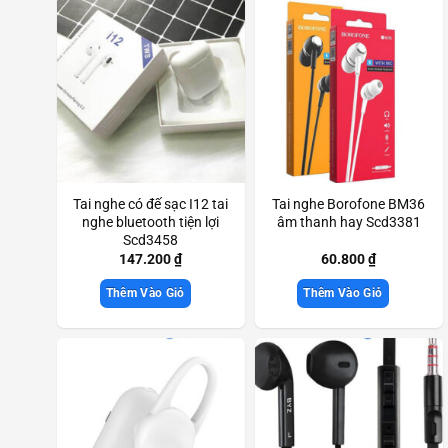
Tai nghe có đế sạc I12 tai
Tai nghe Borofone BM36
nghe bluetooth tiện lợi
âm thanh hay Scd3381
Scd3458
147.200
₫
60.800
₫
Thêm Vào Giỏ
Thêm Vào Giỏ