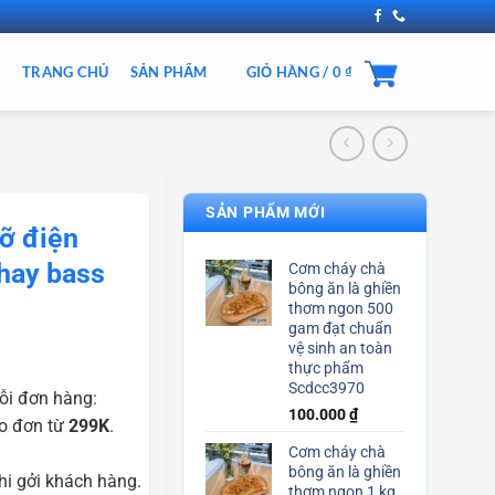
TRANG CHỦ
SẢN PHẨM
GIỎ HÀNG /
0
₫
SẢN PHẨM MỚI
đỡ điện
hay bass
Cơm cháy chà
bông ăn là ghiền
thơm ngon 500
gam đạt chuẩn
vệ sinh an toàn
thực phẩm
Scdcc3970
ỗi đơn hàng:
100.000
₫
o đơn từ
299K
.
Cơm cháy chà
bông ăn là ghiền
i gởi khách hàng.
thơm ngon 1 kg