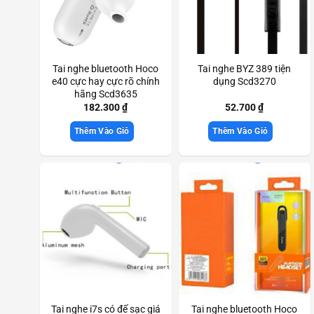
Tai nghe bluetooth Hoco
Tai nghe BYZ 389 tiện
e40 cực hay cực rõ chính
dụng Scd3270
hãng Scd3635
182.300
₫
52.700
₫
Thêm Vào Giỏ
Thêm Vào Giỏ
Tai nghe i7s có đế sạc giá
Tai nghe bluetooth Hoco