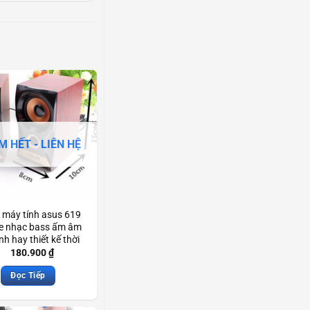
M HẾT - LIÊN HỆ
 máy tính asus 619
e nhạc bass ấm âm
nh hay thiết kế thời
g treble hay Scd3830
180.900
₫
Đọc Tiếp