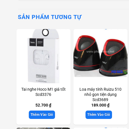
SẢN PHẨM TƯƠNG TỰ
Tai nghe Hoco M1 giá tốt
Loa máy tính Ruizu 510
Scd3376
nhỏ gọn tiện dụng
Scd3689
52.700
₫
189.000
₫
Thêm Vào Giỏ
Thêm Vào Giỏ