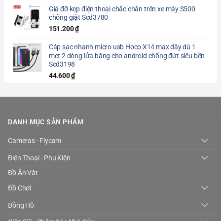
Giá đỡ kẹp điện thoại chắc chắn trên xe máy S500
chống giật Scd3780
151.200
₫
Cáp sạc nhanh micro usb Hoco X14 max dây dù 1
met 2 dòng lửa băng cho android chống đứt siêu bền
Scd3198
44.600
₫
DANH MỤC SẢN PHẨM
Cameras - Flycam
Điện Thoại - Phụ Kiện
Đồ Ăn Vặt
Đồ Chơi
Đồng Hồ