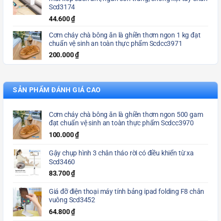
Scd3174
44.600
₫
Cơm cháy chà bông ăn là ghiền thơm ngon 1 kg đạt
chuẩn vệ sinh an toàn thực phẩm Scdcc3971
200.000
₫
SẢN PHẨM ĐÁNH GIÁ CAO
Cơm cháy chà bông ăn là ghiền thơm ngon 500 gam
đạt chuẩn vệ sinh an toàn thực phẩm Scdcc3970
100.000
₫
Gậy chụp hình 3 chân tháo rời có điều khiển từ xa
Scd3460
83.700
₫
Giá đỡ điện thoại máy tính bảng ipad folding F8 chân
vuông Scd3452
64.800
₫