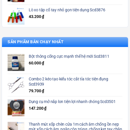
Lò xo tập cổ tay nhỏ gọn tiện dụng Scd3876
43.200
₫
SẢN PHẨM BÁN CHẠY NHẤT
Bột thông cống cực mạnh thế hệ mới Scd3811
60.000
₫
Combo 2 kéo tạo kiểu tóc cắt tỉa tóc tiện đụng
Scd3939
79.700
₫
Dụng cụ mở nắp lon tiện lợi nhanh chóng Scd3501
147.200
₫
Thanh mút xốp chèn cửa 1m cách âm chống ồn nẹp
mút xốp cách âm, ngăn côn trùng, chống kẹt tay chân