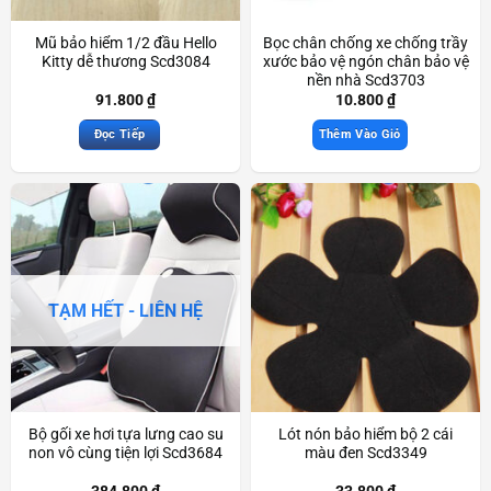
Mũ bảo hiểm 1/2 đầu Hello
Bọc chân chống xe chống trầy
Kitty dễ thương Scd3084
xước bảo vệ ngón chân bảo vệ
nền nhà Scd3703
91.800
₫
10.800
₫
Đọc Tiếp
Thêm Vào Giỏ
TẠM HẾT - LIÊN HỆ
Bộ gối xe hơi tựa lưng cao su
Lót nón bảo hiểm bộ 2 cái
non vô cùng tiện lợi Scd3684
màu đen Scd3349