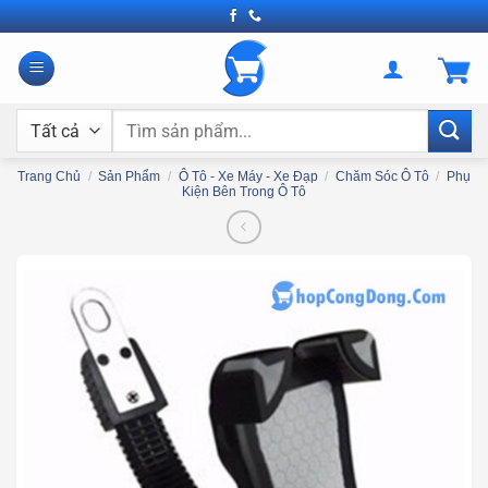
Bỏ
qua
nội
dung
Tìm
kiếm:
Trang Chủ
/
Sản Phẩm
/
Ô Tô - Xe Máy - Xe Đạp
/
Chăm Sóc Ô Tô
/
Phụ
Kiện Bên Trong Ô Tô