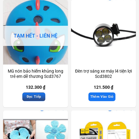
TẠM HẾT - LIÊN HỆ
Mũ nón bảo hiểm khủng long
Đèn trợ sáng xe máy l4 tiện lợi
trẻ em dễ thương Scd3767
Scd3802
132.300
₫
121.500
₫
Đọc Tiếp
Thêm Vào Giỏ