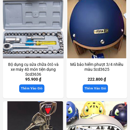
Bộ dụng cụ sửa chữa ôtô và
Mũ bảo hiểm phượt 3/4 nhiều
xe máy 40 món tiện dụng
màu Scd3625
Scd3636
95.900
₫
222.800
₫
Thêm Vào Giỏ
Thêm Vào Giỏ