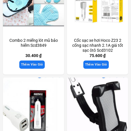
Combo 2 miếng lót mũ bảo
Cốc sạc xe hơi Hoco Z23 2
hiểm Scd3849
cổng sạc nhanh 2.1A giá tốt
sạc ôtô Scd3102
30.400
₫
75.600
₫
Thêm Vào Giỏ
Thêm Vào Giỏ