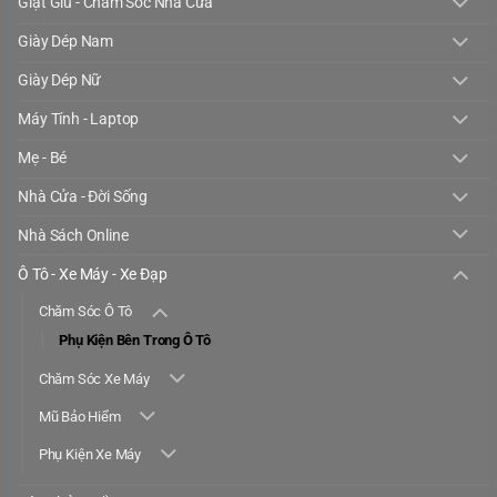
Giặt Giũ - Chăm Sóc Nhà Cửa
Giày Dép Nam
Giày Dép Nữ
Máy Tính - Laptop
Mẹ - Bé
Nhà Cửa - Đời Sống
Nhà Sách Online
Ô Tô - Xe Máy - Xe Đạp
Chăm Sóc Ô Tô
Phụ Kiện Bên Trong Ô Tô
Chăm Sóc Xe Máy
Mũ Bảo Hiểm
Phụ Kiện Xe Máy