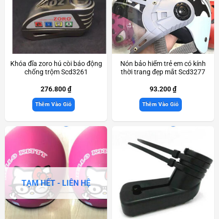
Khóa đĩa zoro hú còi báo động
Nón bảo hiểm trẻ em có kính
chống trộm Scd3261
thời trang đẹp mắt Scd3277
276.800
₫
93.200
₫
Thêm Vào Giỏ
Thêm Vào Giỏ
TẠM HẾT - LIÊN HỆ