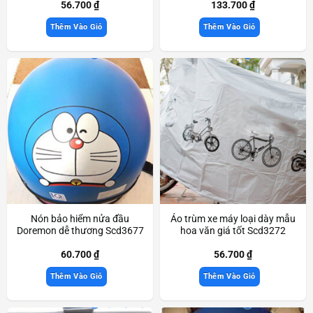
56.700
₫
133.700
₫
Thêm Vào Giỏ
Thêm Vào Giỏ
Nón bảo hiểm nửa đầu
Áo trùm xe máy loại dày mẫu
Doremon dễ thương Scd3677
hoa văn giá tốt Scd3272
60.700
₫
56.700
₫
Thêm Vào Giỏ
Thêm Vào Giỏ