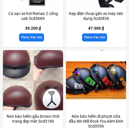
Củ sạc xe hơi Remax 2 cổng
Kẹp điện thoại gắn xe máy tiện
usb Scd3669
dụng Scd3836
39.200
₫
47.300
₫
Thêm Vào Giỏ
Thêm Vào Giỏ
Nón bảo hiểm gấu brown thời
Nón bảo hiểm đi phượt nữa
trang đẹp mắt Scd3180
đầu We Will Rock You kèm kính
Scd3556