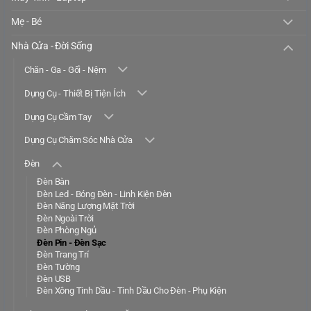
Mẹ - Bé
Nhà Cửa - Đời Sống
Chăn - Ga - Gối - Nệm
Dụng Cụ - Thiết Bị Tiện Ích
Dụng Cụ Cầm Tay
Dụng Cụ Chăm Sóc Nhà Cửa
Đèn
Đèn Bàn
Đèn Led - Bóng Đèn - Linh Kiện Đèn
Đèn Năng Lượng Mặt Trời
Đèn Ngoài Trời
Đèn Phòng Ngủ
Đèn Pin - Đèn Sạc
Đèn Trang Trí
Đèn Tường
Đèn USB
Đèn Xông Tinh Dầu - Tinh Dầu Cho Đèn - Phụ Kiện