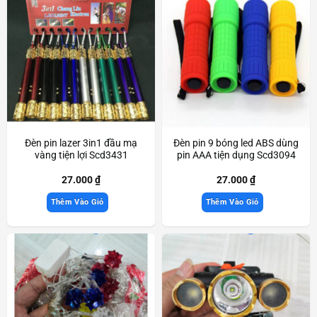
Đèn pin lazer 3in1 đầu mạ
Đèn pin 9 bóng led ABS dùng
vàng tiện lợi Scd3431
pin AAA tiện dụng Scd3094
27.000
₫
27.000
₫
Thêm Vào Giỏ
Thêm Vào Giỏ