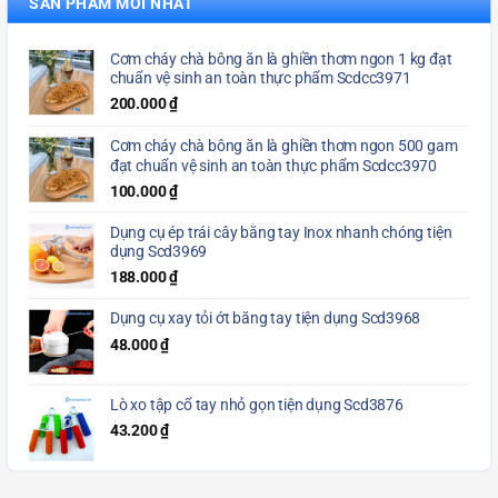
SẢN PHẨM MỚI NHẤT
Cơm cháy chà bông ăn là ghiền thơm ngon 1 kg đạt
chuẩn vệ sinh an toàn thực phẩm Scdcc3971
200.000
₫
Cơm cháy chà bông ăn là ghiền thơm ngon 500 gam
đạt chuẩn vệ sinh an toàn thực phẩm Scdcc3970
100.000
₫
Dụng cụ ép trái cây bằng tay Inox nhanh chóng tiện
dụng Scd3969
188.000
₫
Dụng cụ xay tỏi ớt bằng tay tiện dụng Scd3968
48.000
₫
Lò xo tập cổ tay nhỏ gọn tiện dụng Scd3876
43.200
₫