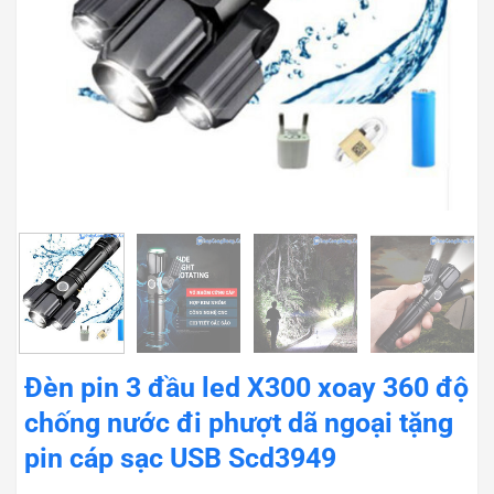
Đèn pin 3 đầu led X300 xoay 360 độ
chống nước đi phượt dã ngoại tặng
pin cáp sạc USB Scd3949