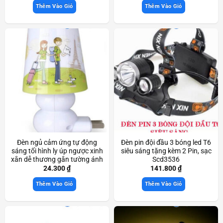
Thêm Vào Giỏ
Thêm Vào Giỏ
Đèn ngủ cảm ứng tự động
Đèn pin đội đầu 3 bóng led T6
sáng tối hình ly úp ngược xinh
siêu sáng tặng kèm 2 Pin, sạc
xắn dễ thương gắn tường ánh
Scd3536
sáng dịu nhẹ Scd3336
24.300
₫
141.800
₫
Thêm Vào Giỏ
Thêm Vào Giỏ