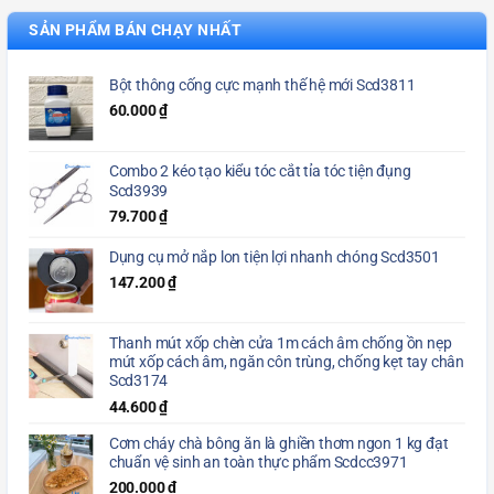
SẢN PHẨM BÁN CHẠY NHẤT
Bột thông cống cực mạnh thế hệ mới Scd3811
60.000
₫
Combo 2 kéo tạo kiểu tóc cắt tỉa tóc tiện đụng
Scd3939
79.700
₫
Dụng cụ mở nắp lon tiện lợi nhanh chóng Scd3501
147.200
₫
Thanh mút xốp chèn cửa 1m cách âm chống ồn nẹp
mút xốp cách âm, ngăn côn trùng, chống kẹt tay chân
Scd3174
44.600
₫
Cơm cháy chà bông ăn là ghiền thơm ngon 1 kg đạt
chuẩn vệ sinh an toàn thực phẩm Scdcc3971
200.000
₫