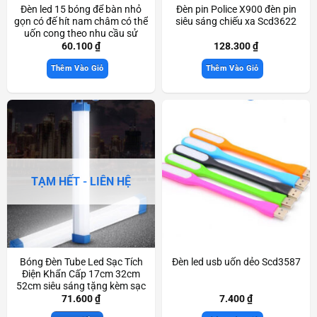
Đèn led 15 bóng để bàn nhỏ
Đèn pin Police X900 đèn pin
gọn có đế hít nam châm có thể
siêu sáng chiếu xa Scd3622
uốn cong theo nhu cầu sử
dụng Scd3477
60.100
₫
128.300
₫
Thêm Vào Giỏ
Thêm Vào Giỏ
TẠM HẾT - LIÊN HỆ
Bóng Đèn Tube Led Sạc Tích
Đèn led usb uốn dẻo Scd3587
Điện Khẩn Cấp 17cm 32cm
52cm siêu sáng tặng kèm sạc
USB dùng khi mất điện
71.600
₫
7.400
₫
Scd3591