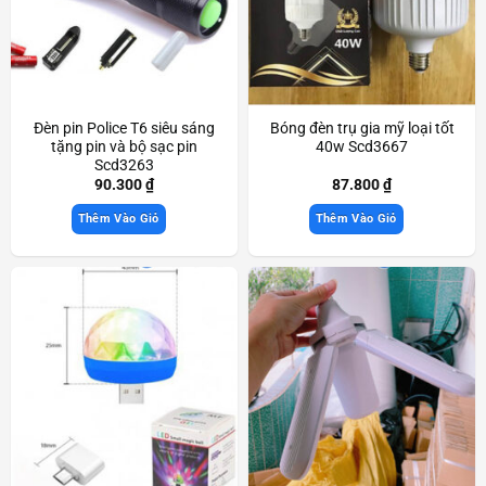
Đèn pin Police T6 siêu sáng
Bóng đèn trụ gia mỹ loại tốt
tặng pin và bộ sạc pin
40w Scd3667
Scd3263
90.300
₫
87.800
₫
Thêm Vào Giỏ
Thêm Vào Giỏ