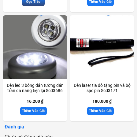
Đọc Tiếp
Thêm Vào Giỏ
Đèn led 3 bóng dán tường dán
Đèn laser tia đỏ tặng pin và bộ
trần đa năng tiện lợi Scd3686
sạc pin Scd3171
16.200
₫
180.000
₫
Thêm Vào Giỏ
Thêm Vào Giỏ
Đánh giá
Chưa có đánh giá nào.