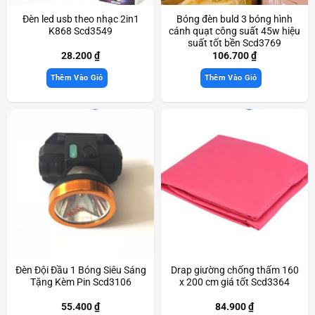
Đèn led usb theo nhạc 2in1
Bóng đèn buld 3 bóng hình
K868 Scd3549
cánh quạt công suất 45w hiệu
suất tốt bền Scd3769
28.200
₫
106.700
₫
Thêm Vào Giỏ
Thêm Vào Giỏ
Đèn Đội Đầu 1 Bóng Siêu Sáng
Drap giường chống thấm 160
Tặng Kèm Pin Scd3106
x 200 cm giá tốt Scd3364
55.400
₫
84.900
₫