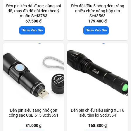
Đèn pin kéo dài được, dùng soi
Đèn đội đầu 5 bóng đèn trắng
đồ, thay đổ độ dài đèn theo ý
nhiều chức năng hộp tím
muốn Scd3783
Scd3563
67.500
₫
179.400
₫
Thêm Vào Giỏ
Thêm Vào Giỏ
Đèn pin siêu sáng nhỏ gọn
Đèn pin chiếu siêu sáng XL T6
cổng sạc USB 515 Scd3651
siêu tiện lợi Scd3554
81.000
₫
168.800
₫