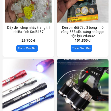
Dây đèn chớp nháy trang trí
Đèn pin đội đầu 3 bóng nhỏ
nhiều hình Scd3187
vàng B35 siêu sáng nhỏ gọn
tiện lợi Scd3832
29.700
₫
101.300
₫
Thêm Vào Giỏ
Thêm Vào Giỏ