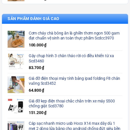
SẢN PHẨM ĐÁNH GIÁ CAO
Cơm cháy chà bông ăn là ghiền thơm ngon 500 gam
đạt chuẩn vệ sinh an toàn thực phẩm Scdcc3970
100.000
₫
Gậy chụp hình 3 chân tháo rời có điều khiển từ xa
Scd3460
83.700
₫
Giá đỡ điện thoại máy tính bảng ipad folding F8 chân
vuông Scd3452
64.800
₫
Giá đỡ kẹp điện thoại chắc chắn trên xe máy S500
chống giật Scd3780
151.200
₫
Cáp sạc nhanh micro usb Hoco X14 max dây dù 1
met 2 dòng lửa băng cho android chống đứt siêu bền