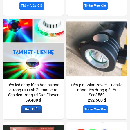
Thêm Vào Giỏ
Thêm Vào Giỏ
TẠM HẾT - LIÊN HỆ
Đèn led chớp hình hoa hướng
Đèn pin Solar Power 11 chức
dương UFO nhiều màu cực
năng tiện dụng giá tốt
đẹp đèn trang trí Sun Flower
Scd3550
Led Light đẹp mắt Scd3740
59.400
₫
252.500
₫
Đọc Tiếp
Thêm Vào Giỏ