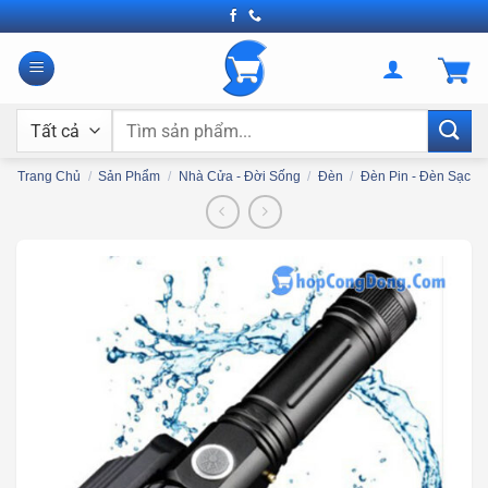
Bỏ
qua
nội
dung
Tìm
kiếm:
Trang Chủ
/
Sản Phẩm
/
Nhà Cửa - Đời Sống
/
Đèn
/
Đèn Pin - Đèn Sạc