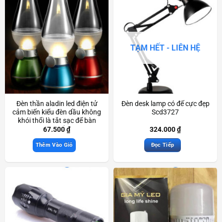
TẠM HẾT - LIÊN HỆ
Đèn thần aladin led điện tử
Đèn desk lamp có đế cực đẹp
cảm biến kiểu đèn dầu không
Scd3727
khói thổi là tắt sạc để bàn
trang trí đẹp mắt Scd3466
67.500
₫
324.000
₫
Thêm Vào Giỏ
Đọc Tiếp