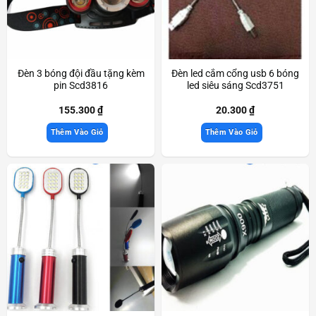
Đèn 3 bóng đội đầu tặng kèm
Đèn led cắm cổng usb 6 bóng
pin Scd3816
led siêu sáng Scd3751
155.300
₫
20.300
₫
Thêm Vào Giỏ
Thêm Vào Giỏ