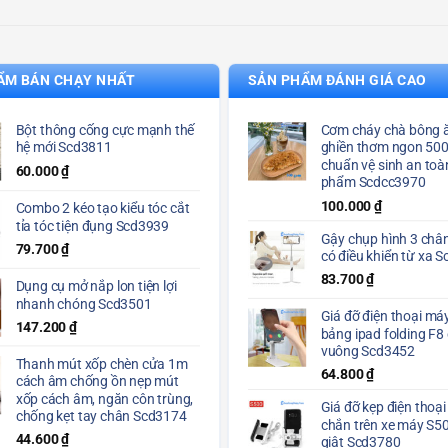
ẨM BÁN CHẠY NHẤT
SẢN PHẨM ĐÁNH GIÁ CAO
Bột thông cống cực mạnh thế
Cơm cháy chà bông ă
hệ mới Scd3811
ghiền thơm ngon 50
chuẩn vệ sinh an toà
60.000
₫
phẩm Scdcc3970
100.000
₫
Combo 2 kéo tạo kiểu tóc cắt
tỉa tóc tiện đụng Scd3939
Gậy chụp hình 3 chân
79.700
₫
có điều khiển từ xa 
83.700
₫
Dụng cụ mở nắp lon tiện lợi
nhanh chóng Scd3501
Giá đỡ điện thoại máy
147.200
₫
bảng ipad folding F8
vuông Scd3452
Thanh mút xốp chèn cửa 1m
64.800
₫
cách âm chống ồn nẹp mút
xốp cách âm, ngăn côn trùng,
Giá đỡ kẹp điện thoại
chống kẹt tay chân Scd3174
chắn trên xe máy S5
44.600
₫
giật Scd3780