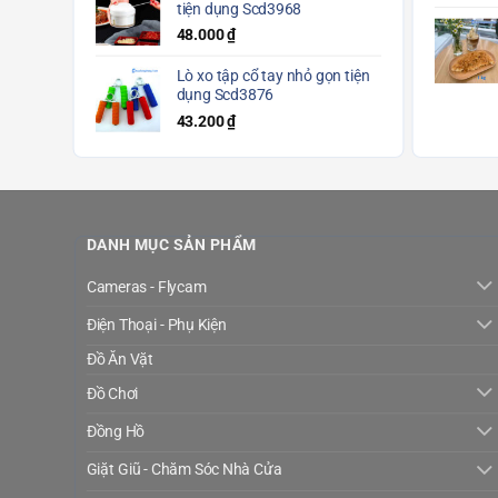
tiện dụng Scd3968
48.000
₫
Lò xo tập cổ tay nhỏ gọn tiện
dụng Scd3876
43.200
₫
DANH MỤC SẢN PHẨM
Cameras - Flycam
Điện Thoại - Phụ Kiện
Đồ Ăn Vặt
Đồ Chơi
Đồng Hồ
Giặt Giũ - Chăm Sóc Nhà Cửa