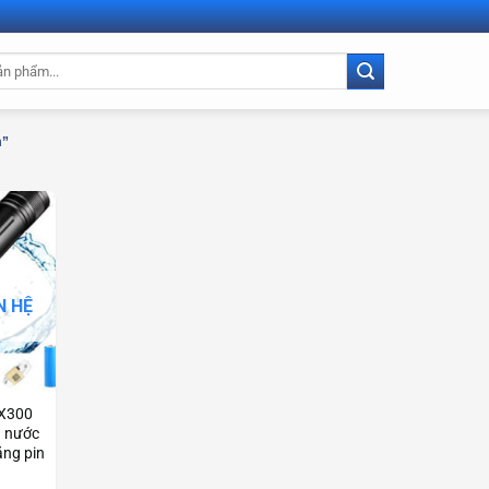
m”
N HỆ
 X300
g nước
ặng pin
3949