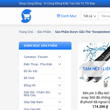
Bỏ
Shop Cộng Đồng - Vì Cộng Đồng Kiến Tạo Giá Trị Tốt Đẹp
qua
Tìm
nội
Danh Mục
kiếm:
dung
Trang Chủ
/
Sản Phẩm
/
Sản Phẩm Được Gắn Thẻ “denpinnho
DANH MỤC SẢN PHẨM
Cameras - Flycam
Điện Thoại - Phụ Kiện
TẠM HẾT - LIÊ
Đồ Ăn Vặt
Đồ Chơi
Đồng Hồ
Giặt Giũ - Chăm Sóc
Đèn pin 3 đầu led
Nhà Cửa
xoay 360 độ chốn
đi phượt dã ngoại t
Giày Dép Nam
cáp sạc USB Scd
174.200
₫
Giày Dép Nữ