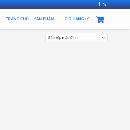
TRANG CHỦ
SẢN PHẨM
GIỎ HÀNG /
0
₫