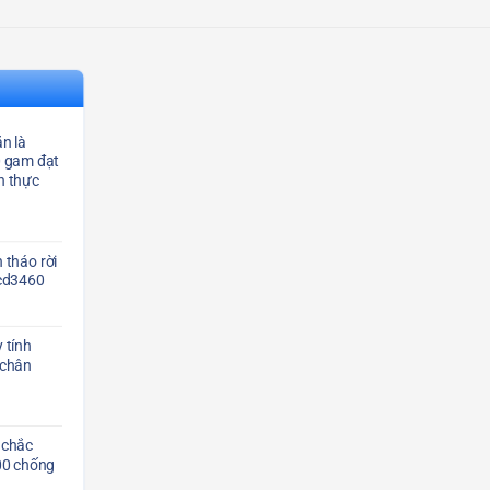
n là
0 gam đạt
n thực
 tháo rời
Scd3460
 tính
 chân
 chắc
00 chống