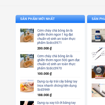
SẢN PHẨM MỚI NHẤT
SẢN PH
Cơm cháy chà bông ăn là
ghiền thơm ngon 1 kg đạt
chuẩn vệ sinh an toàn thực
phẩm Scdcc3971
200.000
₫
Cơm cháy chà bông ăn là
ghiền thơm ngon 500 gam đạt
chuẩn vệ sinh an toàn thực
phẩm Scdcc3970
100.000
₫
Dụng cụ ép trái cây bằng tay
Inox nhanh chóng tiện dụng
Scd3969
188.000
₫
Dụng cụ xay tỏi ớt bằng tay