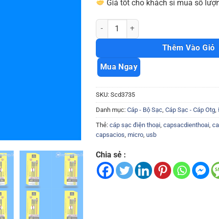
Giá tốt cho khách sỉ mua số lượn
Cáp sạc nhanh CD002T type c dành cho
Thêm Vào Giỏ
Mua Ngay
SKU:
Scd3735
Danh mục:
Cáp - Bộ Sạc
,
Cáp Sạc - Cáp Otg
,
Thẻ:
cáp sạc điện thoại
,
capsacdienthoai
,
ca
capsacios
,
micro
,
usb
Chia sẻ :