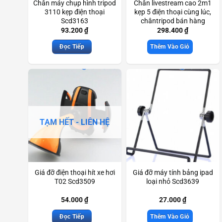
Chân máy chụp hình tripod
Chân livestream cao 2m1
3110 kẹp điện thoại
kẹp 5 điện thoại cùng lúc,
Scd3163
chântripod bán hàng
online Scd3090
93.200
₫
298.400
₫
Đọc Tiếp
Thêm Vào Giỏ
TẠM HẾT - LIÊN HỆ
Giá đỡ điện thoại hít xe hơi
Giá đỡ máy tính bảng ipad
T02 Scd3509
loại nhỏ Scd3639
54.000
₫
27.000
₫
Đọc Tiếp
Thêm Vào Giỏ