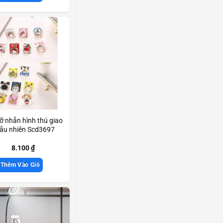
ỡ nhẫn hình thú giao
ẫu nhiên Scd3697
8.100
₫
Thêm Vào Giỏ