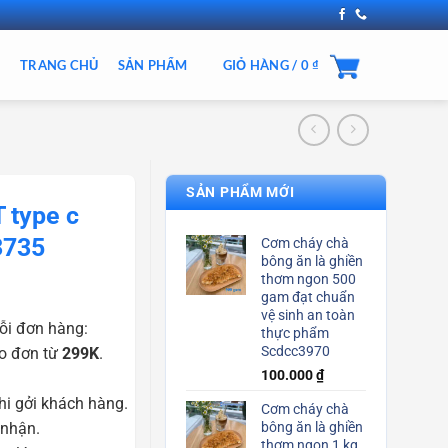
TRANG CHỦ
SẢN PHẨM
GIỎ HÀNG /
0
₫
SẢN PHẨM MỚI
 type c
3735
Cơm cháy chà
bông ăn là ghiền
thơm ngon 500
gam đạt chuẩn
vệ sinh an toàn
ỗi đơn hàng:
thực phẩm
Scdcc3970
o đơn từ
299K
.
100.000
₫
i gởi khách hàng.
Cơm cháy chà
 nhận.
bông ăn là ghiền
thơm ngon 1 kg