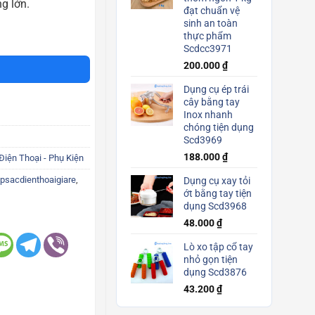
g lớn.
đạt chuẩn vệ
sinh an toàn
 android Scd3735 số lượng
thực phẩm
Scdcc3971
200.000
₫
Dụng cụ ép trái
cây bằng tay
Inox nhanh
chóng tiện dụng
Scd3969
188.000
₫
Điện Thoại - Phụ Kiện
psacdienthoaigiare
,
Dụng cụ xay tỏi
ớt bằng tay tiện
dụng Scd3968
48.000
₫
Lò xo tập cổ tay
nhỏ gọn tiện
dụng Scd3876
43.200
₫