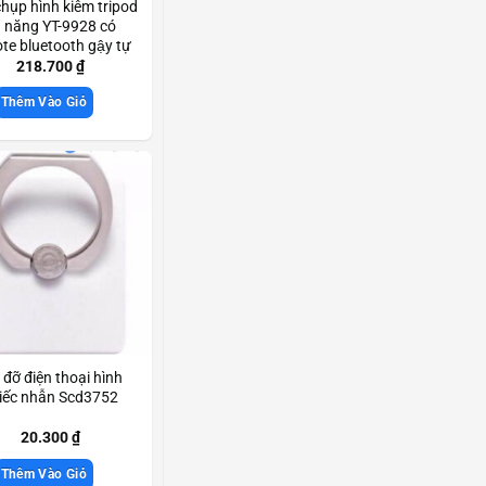
hụp hình kiêm tripod
 năng YT-9928 có
te bluetooth gậy tự
g 3 chân chắc chắn
218.700
₫
Scd3619
Thêm Vào Giỏ
 đỡ điện thoại hình
iếc nhẫn Scd3752
20.300
₫
Thêm Vào Giỏ