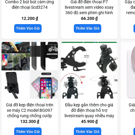
Combo 2 bút bút cảm ứng
Giá đỡ điện thoại P7
Gậy c
điện thoại Scd3274
livestream xem video xoay
đa
360 độ xem phim ghi hình
remo
đa chức năng Scd3311
sướn
12.200
₫
66.200
₫
Thêm Vào Giỏ
Thêm Vào Giỏ
Giá đỡ kẹp điện thoại trên
Đầu kẹp gắn thêm cho giá
Giá
xe máy C2 model BG097
đỡ điện thoại hỗ trợ
ch
chống rung chống cướp
livestream quay nhiều máy
cực chắc chắn Scd3357
cùng lúc Scd3560
132.300
₫
45.900
₫
Thêm Vào Giỏ
Thêm Vào Giỏ