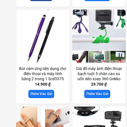
Bút cảm ứng tiện dụng cho
Giá đỡ máy ảnh điện thoại
điện thoại và máy tính
bạch tuột 5 chân cao su
bảng 2 trong 1 Scd3375
uốn dẻo xoay 360 Gekko
Scd3613
14.900
₫
29.700
₫
Thêm Vào Giỏ
Thêm Vào Giỏ