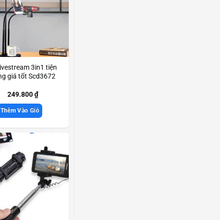
livestream 3in1 tiện
g giá tốt Scd3672
249.800
₫
Thêm Vào Giỏ