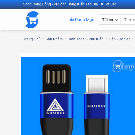
Bỏ
Shop Cộng Đồng - Vì Cộng Đồng Kiến Tạo Giá Trị Tốt Đẹp
qua
Tìm
nội
Danh Mục
kiếm:
dung
Trang Chủ
/
Sản Phẩm
/
Điện Thoại - Phụ Kiện
/
Cáp - Bộ Sạc
/