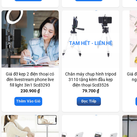
TẠM HẾT - LIÊN HỆ
Giá đỡ kẹp 2 điện thoại có
Chân máy chụp hình tripod
Giá đ
đèn livestream phone live
3110 tặng kèm đầu kẹp
ng
fill light 3in1 Scd3293
điện thoại Scd3526
230.900
₫
79.700
₫
Thêm Vào Giỏ
Đọc Tiếp