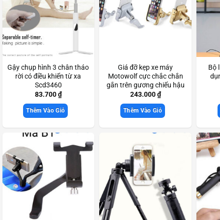
Gậy chụp hình 3 chân tháo
Giá đỡ kẹp xe máy
Bộ 
rời có điều khiển từ xa
Motowolf cực chắc chắn
dụn
Scd3460
gắn trên gương chiếu hậu
Scd3322
83.700
₫
243.000
₫
Thêm Vào Giỏ
Thêm Vào Giỏ