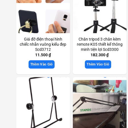
Giá đỡ điện thoại hình
Chân tripod 3 chân kèm
chiếc nhẫn vuông kiểu đẹp
remote K05 thiết kế thông
Scd3712
minh tiện lợi Scd3300
11.500
₫
182.300
₫
Thêm Vào Giỏ
Thêm Vào Giỏ