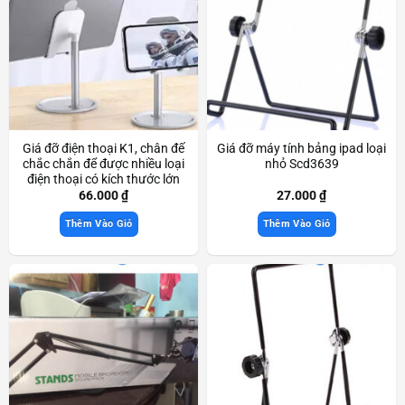
Giá đỡ điện thoại K1, chân đế
Giá đỡ máy tính bảng ipad loại
chắc chắn để được nhiều loại
nhỏ Scd3639
điện thoại có kích thước lớn
Scd3169
66.000
₫
27.000
₫
Thêm Vào Giỏ
Thêm Vào Giỏ