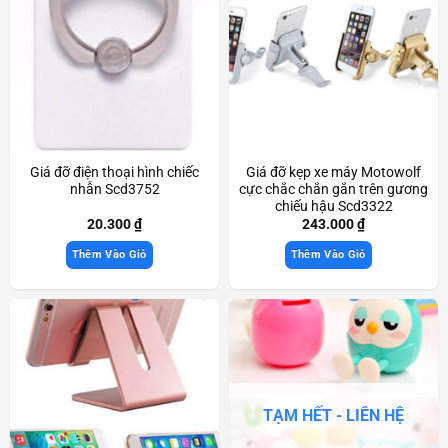
Giá đỡ điện thoại hình chiếc
Giá đỡ kẹp xe máy Motowolf
nhẫn Scd3752
cực chắc chắn gắn trên gương
chiếu hậu Scd3322
20.300
₫
243.000
₫
Thêm Vào Giỏ
Thêm Vào Giỏ
TẠM HẾT - LIÊN HỆ