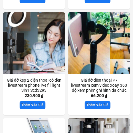
Giá đỡ kẹp 2 điện thoại có đèn
Giá đỡ điện thoại P7
livestream phone live fill light
livestream xem video xoay 360
3in1 Scd3293
độ xem phim ghi hình đa chức
năng Scd3311
230.900
₫
66.200
₫
Thêm Vào Giỏ
Thêm Vào Giỏ