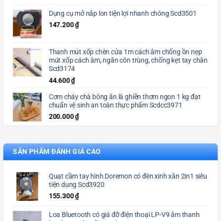
Dụng cụ mở nắp lon tiện lợi nhanh chóng Scd3501
147.200
₫
Thanh mút xốp chèn cửa 1m cách âm chống ồn nẹp
mút xốp cách âm, ngăn côn trùng, chống kẹt tay chân
Scd3174
44.600
₫
Cơm cháy chà bông ăn là ghiền thơm ngon 1 kg đạt
chuẩn vệ sinh an toàn thực phẩm Scdcc3971
200.000
₫
SẢN PHẨM ĐÁNH GIÁ CAO
Quạt cầm tay hình Doremon có đèn xinh xắn 2in1 siêu
tiện dụng Scd3920
155.300
₫
Loa Bluetooth có giá đỡ điện thoại LP-V9 âm thanh