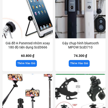
Giá đỡ A Patented nhôm xoay
Gậy chụp hình bluetooth
180 độ tiện dụng Scd3666
MPOW Scd3710
60.800
₫
74.300
₫
Thêm Vào Giỏ
Thêm Vào Giỏ