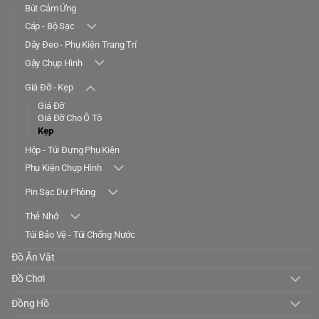
Bút Cảm Ứng
Cáp - Bộ Sạc
Dây Đeo - Phụ Kiện Trang Trí
Gậy Chụp Hình
Giá Đỡ - Kẹp
Giá Đỡ
Giá Đỡ Cho Ô Tô
Kẹp
Hộp - Túi Đựng Phụ Kiện
Phụ Kiện Chụp Hình
Pin Sạc Dự Phòng
Thẻ Nhớ
Túi Bảo Vệ - Túi Chống Nước
Đồ Ăn Vặt
Đồ Chơi
Đồng Hồ