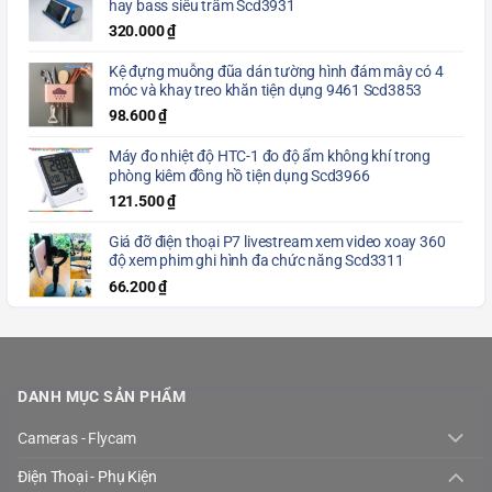
hay bass siêu trầm Scd3931
320.000
₫
Kệ đựng muỗng đũa dán tường hình đám mây có 4
móc và khay treo khăn tiện dụng 9461 Scd3853
98.600
₫
Máy đo nhiệt độ HTC-1 đo độ ẩm không khí trong
phòng kiêm đồng hồ tiện dụng Scd3966
121.500
₫
Giá đỡ điện thoại P7 livestream xem video xoay 360
độ xem phim ghi hình đa chức năng Scd3311
66.200
₫
DANH MỤC SẢN PHẨM
Cameras - Flycam
Điện Thoại - Phụ Kiện