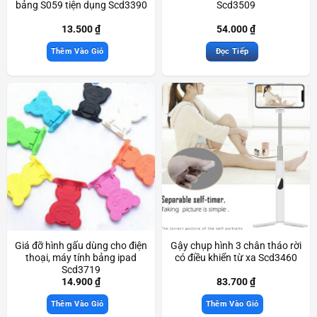
bảng S059 tiện dụng Scd3390
Scd3509
13.500
₫
54.000
₫
Thêm Vào Giỏ
Đọc Tiếp
Giá đỡ hình gấu dùng cho điện
Gậy chụp hình 3 chân tháo rời
thoại, máy tính bảng ipad
có điều khiển từ xa Scd3460
Scd3719
14.900
₫
83.700
₫
Thêm Vào Giỏ
Thêm Vào Giỏ