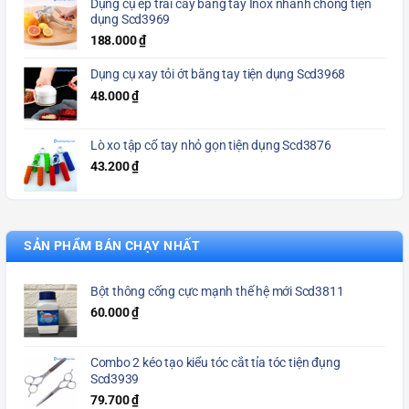
Dụng cụ ép trái cây bằng tay Inox nhanh chóng tiện
dụng Scd3969
188.000
₫
Dụng cụ xay tỏi ớt bằng tay tiện dụng Scd3968
48.000
₫
Lò xo tập cổ tay nhỏ gọn tiện dụng Scd3876
43.200
₫
SẢN PHẨM BÁN CHẠY NHẤT
Bột thông cống cực mạnh thế hệ mới Scd3811
60.000
₫
Combo 2 kéo tạo kiểu tóc cắt tỉa tóc tiện đụng
Scd3939
79.700
₫