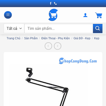
Bỏ
qua
nội
dung
Tìm
kiếm:
Trang Chủ
/
Sản Phẩm
/
Điện Thoại - Phụ Kiện
/
Giá Đỡ - Kẹp
/
Kẹp