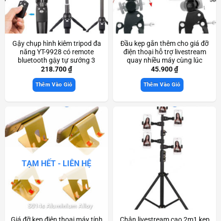
Gậy chụp hình kiêm tripod đa
Đầu kẹp gắn thêm cho giá đỡ
năng YT-9928 có remote
điện thoại hỗ trợ livestream
bluetooth gậy tự sướng 3
quay nhiều máy cùng lúc
chân chắc chắn Scd3619
Scd3560
218.700
₫
45.900
₫
Thêm Vào Giỏ
Thêm Vào Giỏ
TẠM HẾT - LIÊN HỆ
Giá đỡ kẹp điện thoại máy tính
Chân livestream cao 2m1 kẹp