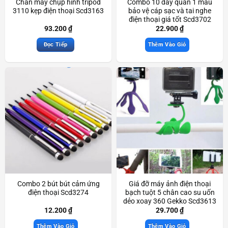
Chân máy chụp hình tripod
Combo 10 dây quấn 1 màu
3110 kẹp điện thoại Scd3163
bảo vệ cáp sạc và tai nghe
điện thoại giá tốt Scd3702
93.200
₫
22.900
₫
Đọc Tiếp
Thêm Vào Giỏ
Combo 2 bút bút cảm ứng
Giá đỡ máy ảnh điện thoại
điện thoại Scd3274
bạch tuột 5 chân cao su uốn
dẻo xoay 360 Gekko Scd3613
12.200
₫
29.700
₫
Thêm Vào Giỏ
Thêm Vào Giỏ