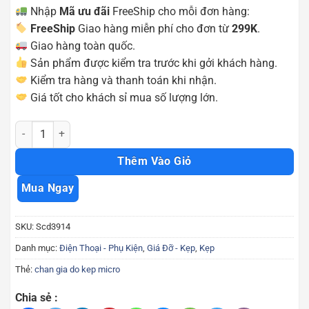
Nhập
Mã ưu đãi
FreeShip cho mỗi đơn hàng:
FreeShip
Giao hàng miễn phí cho đơn từ
299K
.
Giao hàng toàn quốc.
Sản phẩm được kiểm tra trước khi gởi khách hàng.
Kiểm tra hàng và thanh toán khi nhận.
Giá tốt cho khách sỉ mua số lượng lớn.
Chân giá đỡ kẹp micro fullbox tiện dụng Scd3914 số lượng
Thêm Vào Giỏ
Mua Ngay
SKU:
Scd3914
Danh mục:
Điện Thoại - Phụ Kiện
,
Giá Đỡ - Kẹp
,
Kẹp
Thẻ:
chan gia do kep micro
Chia sẻ :