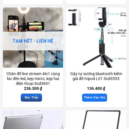
TẠM HẾT - LIÊN HỆ
Chân đỡ live stream 4in1 cùng
Gậy tự sướng bluetooth kiêm
lúc đèn led, kẹp micro, kẹp hai
giá đỡ tripod L01 Scd3535
điện thoại Scd3691
236.300
₫
136.400
₫
Đọc Tiếp
Thêm Vào Giỏ