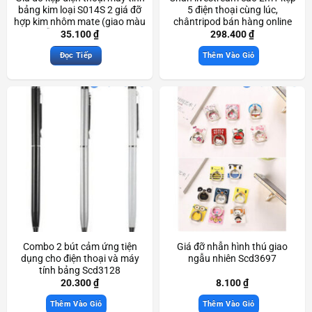
bảng kim loại S014S 2 giá đỡ
5 điện thoại cùng lúc,
hợp kim nhôm mate (giao màu
chântripod bán hàng online
ngẫu nhiên) Scd3229
Scd3090
35.100
₫
298.400
₫
Đọc Tiếp
Thêm Vào Giỏ
Combo 2 bút cảm ứng tiện
Giá đỡ nhẫn hình thú giao
dụng cho điện thoại và máy
ngẫu nhiên Scd3697
tính bảng Scd3128
20.300
₫
8.100
₫
Thêm Vào Giỏ
Thêm Vào Giỏ