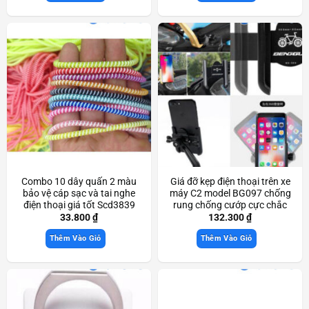
Combo 10 dây quấn 2 màu
Giá đỡ kẹp điện thoại trên xe
bảo vệ cáp sạc và tai nghe
máy C2 model BG097 chống
điện thoại giá tốt Scd3839
rung chống cướp cực chắc
chắn Scd3357
33.800
₫
132.300
₫
Thêm Vào Giỏ
Thêm Vào Giỏ