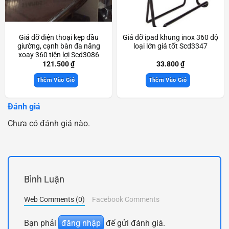
Giá đỡ điện thoại kẹp đầu
Giá đỡ ipad khung inox 360 độ
giường, cạnh bàn đa năng
loại lớn giá tốt Scd3347
xoay 360 tiện lợi Scd3086
121.500
₫
33.800
₫
Thêm Vào Giỏ
Thêm Vào Giỏ
Đánh giá
Chưa có đánh giá nào.
Bình Luận
Web Comments (0)
Facebook Comments
Bạn phải
đăng nhập
để gửi đánh giá.