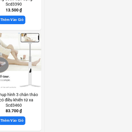
Scd3390
13.500
₫
Thêm Vào Giỏ
hụp hình 3 chân tháo
 có điều khiển từ xa
Scd3460
83.700
₫
Thêm Vào Giỏ