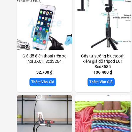
Giá đỡ điện thoại trên xe
Gậy tự sướng bluetooth
hơi JXCH Scd3264
kiêm giá đỡ tripod L01
Scd3535
52.700
₫
136.400
₫
Thêm Vào Giỏ
Thêm Vào Giỏ