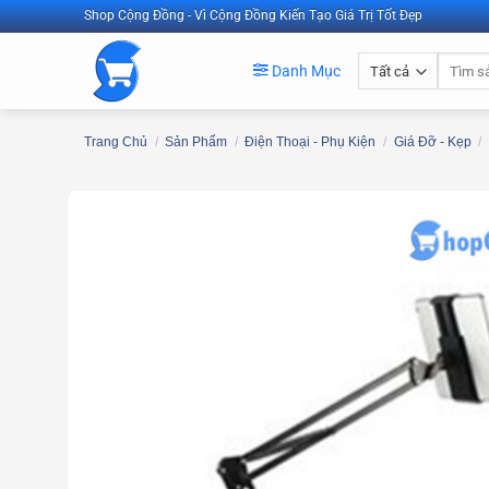
Bỏ
Shop Cộng Đồng - Vì Cộng Đồng Kiến Tạo Giá Trị Tốt Đẹp
qua
Tìm
nội
Danh Mục
kiếm:
dung
Trang Chủ
/
Sản Phẩm
/
Điện Thoại - Phụ Kiện
/
Giá Đỡ - Kẹp
/