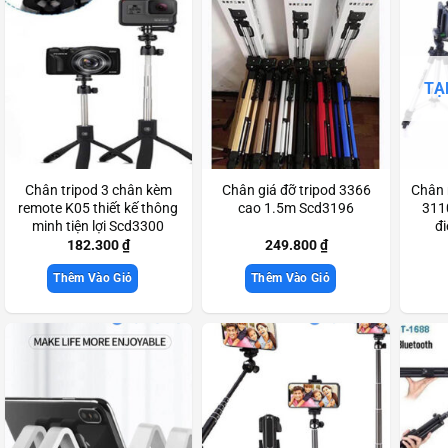
TẠ
Chân tripod 3 chân kèm
Chân giá đỡ tripod 3366
Chân 
remote K05 thiết kế thông
cao 1.5m Scd3196
311
minh tiện lợi Scd3300
đi
182.300
₫
249.800
₫
Thêm Vào Giỏ
Thêm Vào Giỏ