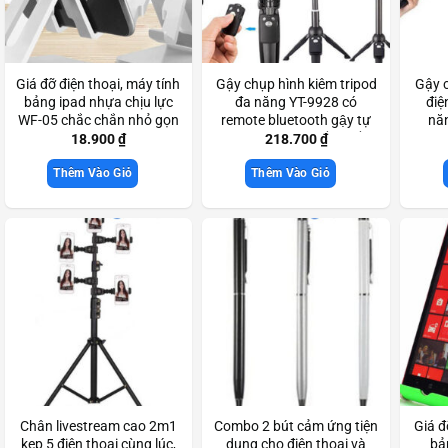
Giá đỡ điện thoại, máy tính
Gậy chụp hình kiêm tripod
Gậy c
bảng ipad nhựa chịu lực
đa năng YT-9928 có
điệ
WF-05 chắc chắn nhỏ gọn
remote bluetooth gậy tự
nă
Scd3366
sướng 3 chân chắc chắn
b
18.900
₫
218.700
₫
Scd3619
Thêm Vào Giỏ
Thêm Vào Giỏ
Chân livestream cao 2m1
Combo 2 bút cảm ứng tiện
Giá đ
kẹp 5 điện thoại cùng lúc,
dụng cho điện thoại và
bả