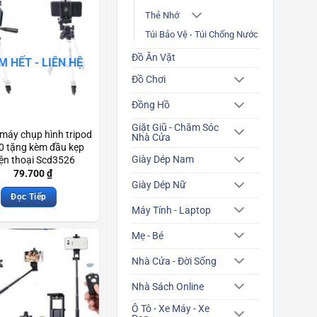
Thẻ Nhớ
Túi Bảo Vệ - Túi Chống Nước
Đồ Ăn Vặt
M HẾT - LIÊN HỆ
Đồ Chơi
Đồng Hồ
Giặt Giũ - Chăm Sóc
máy chụp hình tripod
Nhà Cửa
0 tặng kèm đầu kẹp
Giày Dép Nam
ện thoại Scd3526
79.700
₫
Giày Dép Nữ
Đọc Tiếp
Máy Tính - Laptop
Mẹ - Bé
Nhà Cửa - Đời Sống
Nhà Sách Online
Ô Tô - Xe Máy - Xe