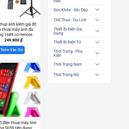
Đạp
Sức Khỏe - Sắc Đẹp
Thể Thao - Du Lịch
hụp ảnh kiêm giá đỡ
Thiết Bị Điện Gia
n thoại máy ảnh đa
Dụng
ng 1688 có remote
luetooth Scd3579
249.800
₫
Thiết Bị Điện Tử
Thêm Vào Giỏ
Thời Trang - Phụ
Kiện
Thời Trang Nam
Thời Trang Nữ
ỡ điện thoại máy tính
ng S059 tiện dụng