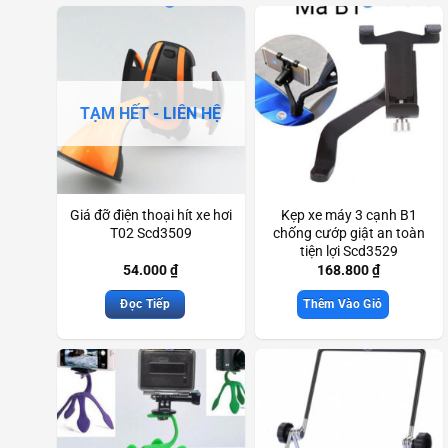
TẠM HẾT - LIÊN HỆ
Giá đỡ điện thoại hít xe hơi
Kẹp xe máy 3 cạnh B1
T02 Scd3509
chống cướp giật an toàn
tiện lợi Scd3529
54.000
₫
168.800
₫
Đọc Tiếp
Thêm Vào Giỏ