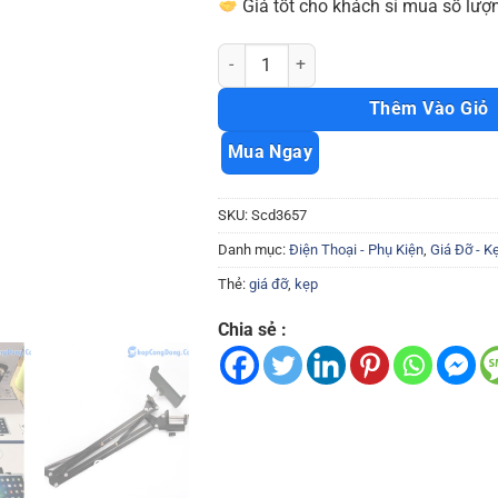
Giá tốt cho khách sỉ mua số lượn
Giá đỡ máy tính bảng Ipad stand tiện lợ
Thêm Vào Giỏ
Mua Ngay
SKU:
Scd3657
Danh mục:
Điện Thoại - Phụ Kiện
,
Giá Đỡ - K
Thẻ:
giá đỡ
,
kẹp
Chia sẻ :