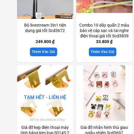
Bộ livestream 3in1 tiện
Combo 10 dây quấn 2 màu
dụng giá tốt Scd3672
bảo vệ cáp sạc và tai nghe
điện thoại giá tốt Scd3839
249.800
₫
33.800
₫
Thêm Vào Giỏ
Thêm Vào Giỏ
TẠM HẾT - LIÊN HỆ
Giá đỡ kẹp điện thoại máy
Giá đỡ nhẫn hình thú giao
tính bảng kim loại S014S 2
ngẫu nhiên Scd3697