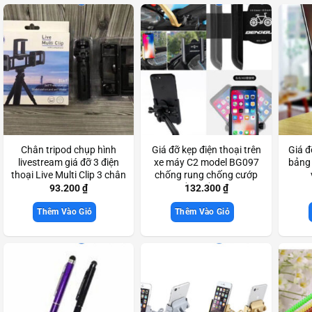
Chân tripod chụp hình
Giá đỡ kẹp điện thoại trên
Giá đ
livestream giá đỡ 3 điện
xe máy C2 model BG097
bảng 
thoại Live Multi Clip 3 chân
chống rung chống cướp
3 in 1 xoay 360 độ
cực chắc chắn Scd3357
93.200
₫
132.300
₫
Scd3533
Thêm Vào Giỏ
Thêm Vào Giỏ