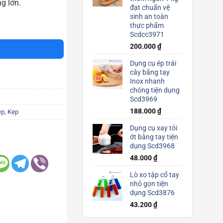
g lớn.
đạt chuẩn vệ
sinh an toàn
i Scd3657 số lượng
thực phẩm
Scdcc3971
200.000
₫
Dụng cụ ép trái
cây bằng tay
Inox nhanh
chóng tiện dụng
Scd3969
188.000
₫
ẹp
,
Kẹp
Dụng cụ xay tỏi
ớt bằng tay tiện
dụng Scd3968
48.000
₫
Lò xo tập cổ tay
nhỏ gọn tiện
dụng Scd3876
43.200
₫