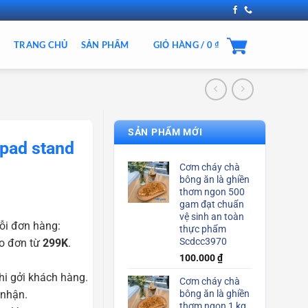
TRANG CHỦ
SẢN PHẨM
GIỎ HÀNG /
0
₫
SẢN PHẨM MỚI
Ipad stand
Cơm cháy chà
bông ăn là ghiền
thơm ngon 500
gam đạt chuẩn
vệ sinh an toàn
ỗi đơn hàng:
thực phẩm
Scdcc3970
o đơn từ
299K
.
100.000
₫
i gởi khách hàng.
Cơm cháy chà
 nhận.
bông ăn là ghiền
thơm ngon 1 kg