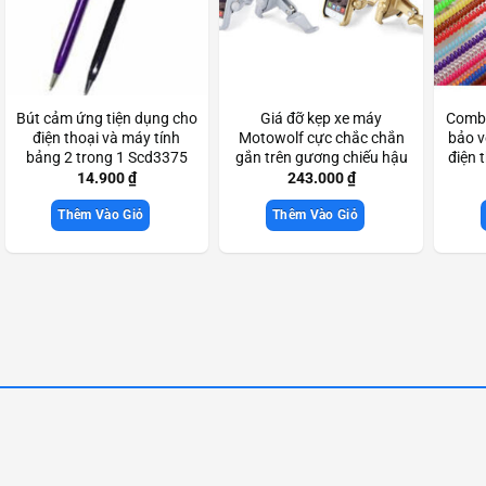
Bút cảm ứng tiện dụng cho
Giá đỡ kẹp xe máy
Combo
điện thoại và máy tính
Motowolf cực chắc chắn
bảo v
bảng 2 trong 1 Scd3375
gắn trên gương chiếu hậu
điện 
Scd3322
14.900
₫
243.000
₫
Thêm Vào Giỏ
Thêm Vào Giỏ