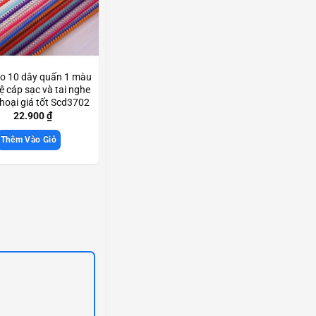
 10 dây quấn 1 màu
ệ cáp sạc và tai nghe
thoại giá tốt Scd3702
22.900
₫
Thêm Vào Giỏ