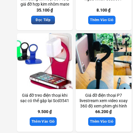
giá đỡ hợp kim nhôm mate
(giao màu ngẫu nhiên)
35.100
₫
8.100
₫
Scd3229
Đọc Tiếp
Thêm Vào Giỏ
Giá đỡ treo điện thoại khi
Giá đỡ điện thoại P7
sạc có thể gập lại Scd3541
livestream xem video xoay
360 độ xem phim ghi hình
đa chức năng Scd3311
9.500
₫
66.200
₫
Thêm Vào Giỏ
Thêm Vào Giỏ