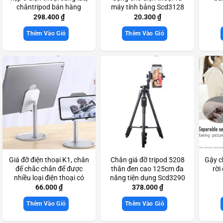
chântripod bán hàng
máy tính bảng Scd3128
online Scd3090
298.400
₫
20.300
₫
Thêm Vào Giỏ
Thêm Vào Giỏ
Giá đỡ điện thoại K1, chân
Chân giá đỡ tripod 5208
Gậy c
đế chắc chắn để được
thân đen cao 125cm đa
rời
nhiều loại điện thoại có
năng tiện dụng Scd3290
kích thước lớn Scd3169
66.000
₫
378.000
₫
Thêm Vào Giỏ
Thêm Vào Giỏ