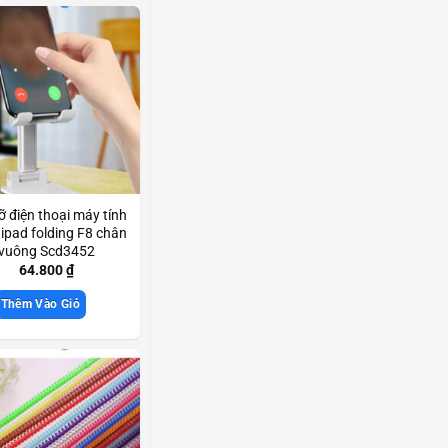
ỡ điện thoại máy tính
ipad folding F8 chân
vuông Scd3452
64.800
₫
Thêm Vào Giỏ