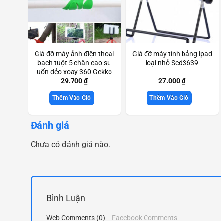
Giá đỡ máy ảnh điện thoại
Giá đỡ máy tính bảng ipad
bạch tuột 5 chân cao su
loại nhỏ Scd3639
uốn dẻo xoay 360 Gekko
Scd3613
29.700
₫
27.000
₫
Thêm Vào Giỏ
Thêm Vào Giỏ
Đánh giá
Chưa có đánh giá nào.
Bình Luận
Web Comments (0)
Facebook Comments