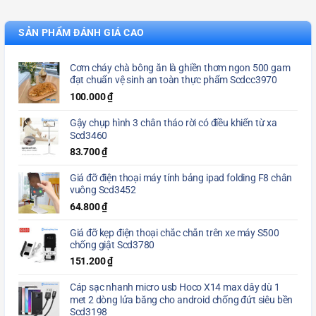
SẢN PHẨM ĐÁNH GIÁ CAO
Cơm cháy chà bông ăn là ghiền thơm ngon 500 gam
đạt chuẩn vệ sinh an toàn thực phẩm Scdcc3970
100.000
₫
Gậy chụp hình 3 chân tháo rời có điều khiển từ xa
Scd3460
83.700
₫
Giá đỡ điện thoại máy tính bảng ipad folding F8 chân
vuông Scd3452
64.800
₫
Giá đỡ kẹp điện thoại chắc chắn trên xe máy S500
chống giật Scd3780
151.200
₫
Cáp sạc nhanh micro usb Hoco X14 max dây dù 1
met 2 dòng lửa băng cho android chống đứt siêu bền
Scd3198