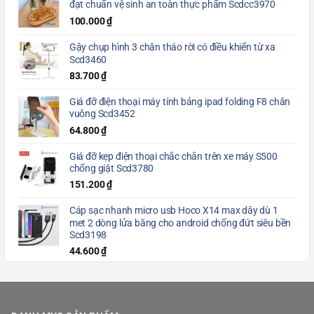
đạt chuẩn vệ sinh an toàn thực phẩm Scdcc3970
100.000
₫
Gậy chụp hình 3 chân tháo rời có điều khiển từ xa
Scd3460
83.700
₫
Giá đỡ điện thoại máy tính bảng ipad folding F8 chân
vuông Scd3452
64.800
₫
Giá đỡ kẹp điện thoại chắc chắn trên xe máy S500
chống giật Scd3780
151.200
₫
Cáp sạc nhanh micro usb Hoco X14 max dây dù 1
met 2 dòng lửa băng cho android chống đứt siêu bền
Scd3198
44.600
₫