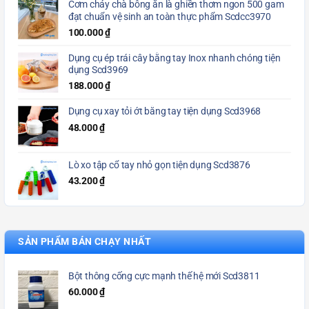
Cơm cháy chà bông ăn là ghiền thơm ngon 500 gam
đạt chuẩn vệ sinh an toàn thực phẩm Scdcc3970
100.000
₫
Dụng cụ ép trái cây bằng tay Inox nhanh chóng tiện
dụng Scd3969
188.000
₫
Dụng cụ xay tỏi ớt bằng tay tiện dụng Scd3968
48.000
₫
Lò xo tập cổ tay nhỏ gọn tiện dụng Scd3876
43.200
₫
SẢN PHẨM BÁN CHẠY NHẤT
Bột thông cống cực mạnh thế hệ mới Scd3811
60.000
₫