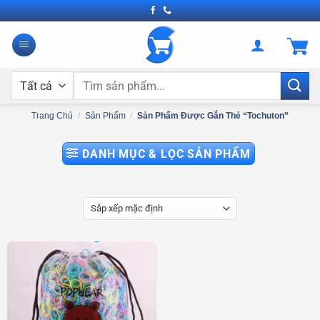
Bỏ
qua
nội
dung
Tìm
kiếm:
Trang Chủ
/
Sản Phẩm
/
Sản Phẩm Được Gắn Thẻ “tochuton”
DANH MỤC & LỌC SẢN PHẨM