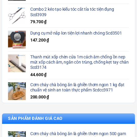
Combo 2 kéo tạo kiểu tóc cắt tỉa tóc tiện đụng
Scd3939
79.700
₫
Dụng cụ mở nắp lon tiện lợi nhanh chóng Scd3501
147.200
₫
Thanh mút xốp chèn cửa 1m cách âm chống ồn nẹp
mút xốp cách âm, ngăn côn trùng, chống kẹt tay chân
Scd3174
44.600
₫
Cơm cháy chà bông ăn là ghiền thơm ngon 1 kg đạt
chuẩn vệ sinh an toàn thực phẩm Scdcc3971
200.000
₫
SẢN PHẨM ĐÁNH GIÁ CAO
Cơm cháy chà bông ăn là ghiền thơm ngon 500 gam