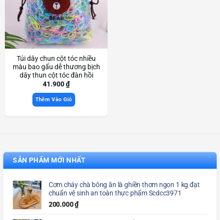
Túi dây chun cột tóc nhiều
màu bao gấu dễ thương bịch
dây thun cột tóc đàn hồi
Scd3936
41.900
₫
Thêm Vào Giỏ
SẢN PHẨM MỚI NHẤT
Cơm cháy chà bông ăn là ghiền thơm ngon 1 kg đạt
chuẩn vệ sinh an toàn thực phẩm Scdcc3971
200.000
₫