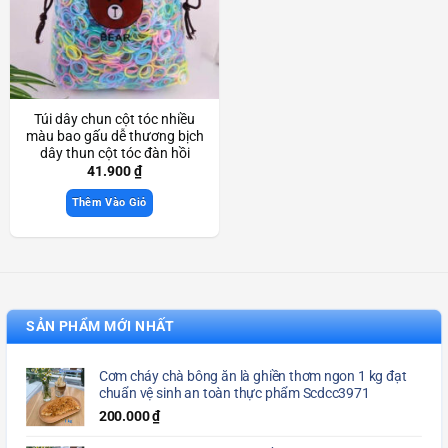
Túi dây chun cột tóc nhiều
màu bao gấu dễ thương bịch
dây thun cột tóc đàn hồi
Scd3936
41.900
₫
Thêm Vào Giỏ
SẢN PHẨM MỚI NHẤT
Cơm cháy chà bông ăn là ghiền thơm ngon 1 kg đạt
chuẩn vệ sinh an toàn thực phẩm Scdcc3971
200.000
₫