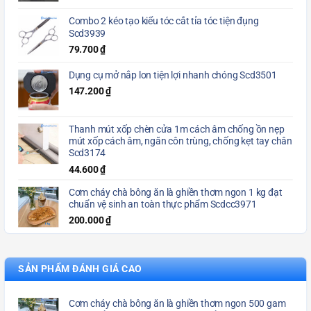
Combo 2 kéo tạo kiểu tóc cắt tỉa tóc tiện đụng
Scd3939
79.700
₫
Dụng cụ mở nắp lon tiện lợi nhanh chóng Scd3501
147.200
₫
Thanh mút xốp chèn cửa 1m cách âm chống ồn nẹp
mút xốp cách âm, ngăn côn trùng, chống kẹt tay chân
Scd3174
44.600
₫
Cơm cháy chà bông ăn là ghiền thơm ngon 1 kg đạt
chuẩn vệ sinh an toàn thực phẩm Scdcc3971
200.000
₫
SẢN PHẨM ĐÁNH GIÁ CAO
Cơm cháy chà bông ăn là ghiền thơm ngon 500 gam