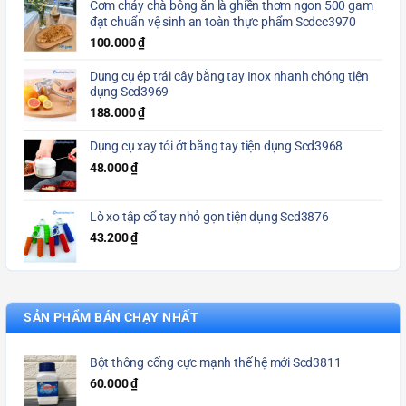
Cơm cháy chà bông ăn là ghiền thơm ngon 500 gam
đạt chuẩn vệ sinh an toàn thực phẩm Scdcc3970
100.000
₫
Dụng cụ ép trái cây bằng tay Inox nhanh chóng tiện
dụng Scd3969
188.000
₫
Dụng cụ xay tỏi ớt bằng tay tiện dụng Scd3968
48.000
₫
Lò xo tập cổ tay nhỏ gọn tiện dụng Scd3876
43.200
₫
SẢN PHẨM BÁN CHẠY NHẤT
Bột thông cống cực mạnh thế hệ mới Scd3811
60.000
₫