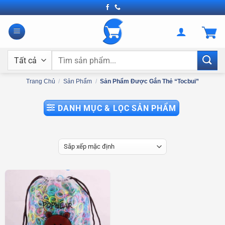
Bỏ
qua
nội
dung
Tìm
kiếm:
Trang Chủ
/
Sản Phẩm
/
Sản Phẩm Được Gắn Thẻ “tocbui”
DANH MỤC & LỌC SẢN PHẨM