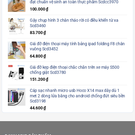
đạt chuẩn vệ sinh an toàn thực phẩm Scdcc3970
100.000
₫
Gậy chụp hình 3 chân tháo rời có điều khiển từ xa
Scd3460
83.700
₫
Giá đỡ điện thoại máy tính bảng ipad folding F8 chân
vuông Scd3452
64.800
₫
Giá đỡ kẹp điện thoại chắc chắn trên xe máy S500
chống giật Scd3780
151.200
₫
Cáp sạc nhanh micro usb Hoco X14 max dây dù 1
met 2 dòng lửa băng cho android chống đứt siêu bền
Scd3198
44.600
₫