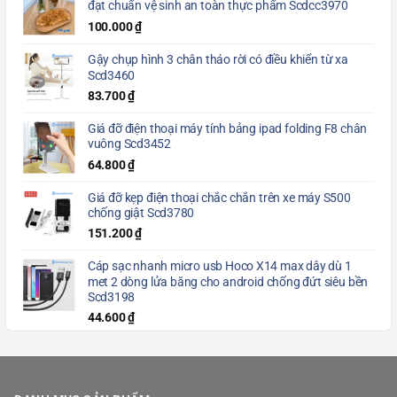
đạt chuẩn vệ sinh an toàn thực phẩm Scdcc3970
100.000
₫
Gậy chụp hình 3 chân tháo rời có điều khiển từ xa
Scd3460
83.700
₫
Giá đỡ điện thoại máy tính bảng ipad folding F8 chân
vuông Scd3452
64.800
₫
Giá đỡ kẹp điện thoại chắc chắn trên xe máy S500
chống giật Scd3780
151.200
₫
Cáp sạc nhanh micro usb Hoco X14 max dây dù 1
met 2 dòng lửa băng cho android chống đứt siêu bền
Scd3198
44.600
₫