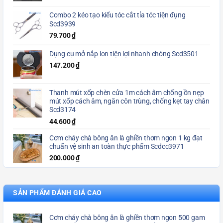
Combo 2 kéo tạo kiểu tóc cắt tỉa tóc tiện đụng
Scd3939
79.700
₫
Dụng cụ mở nắp lon tiện lợi nhanh chóng Scd3501
147.200
₫
Thanh mút xốp chèn cửa 1m cách âm chống ồn nẹp
mút xốp cách âm, ngăn côn trùng, chống kẹt tay chân
Scd3174
44.600
₫
Cơm cháy chà bông ăn là ghiền thơm ngon 1 kg đạt
chuẩn vệ sinh an toàn thực phẩm Scdcc3971
200.000
₫
SẢN PHẨM ĐÁNH GIÁ CAO
Cơm cháy chà bông ăn là ghiền thơm ngon 500 gam