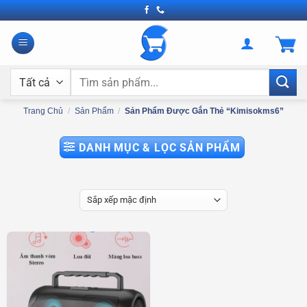
Bỏ
qua
nội
dung
Tìm
kiếm:
Trang Chủ
/
Sản Phẩm
/
Sản Phẩm Được Gắn Thẻ “kimisokms6”
DANH MỤC & LỌC SẢN PHẨM