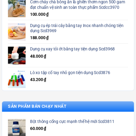
Cơm cháy chà bông ăn là ghiền thơm ngon 500 gam
đạt chuẩn vệ sinh an toàn thực phẩm Scdcc3970
100.000
₫
Dụng cụ ép trái cây bằng tay Inox nhanh chóng tiện
dụng Scd3969
188.000
₫
Dụng cụ xay tỏi ớt bằng tay tiện dụng Scd3968
48.000
₫
Lò xo tập cổ tay nhỏ gọn tiện dụng Scd3876
43.200
₫
SẢN PHẨM BÁN CHẠY NHẤT
Bột thông cống cực mạnh thế hệ mới Scd3811
60.000
₫