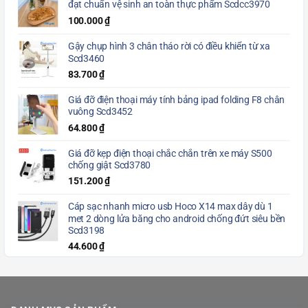
đạt chuẩn vệ sinh an toàn thực phẩm Scdcc3970
100.000
₫
Gậy chụp hình 3 chân tháo rời có điều khiển từ xa
Scd3460
83.700
₫
Giá đỡ điện thoại máy tính bảng ipad folding F8 chân
vuông Scd3452
64.800
₫
Giá đỡ kẹp điện thoại chắc chắn trên xe máy S500
chống giật Scd3780
151.200
₫
Cáp sạc nhanh micro usb Hoco X14 max dây dù 1
met 2 dòng lửa băng cho android chống đứt siêu bền
Scd3198
44.600
₫