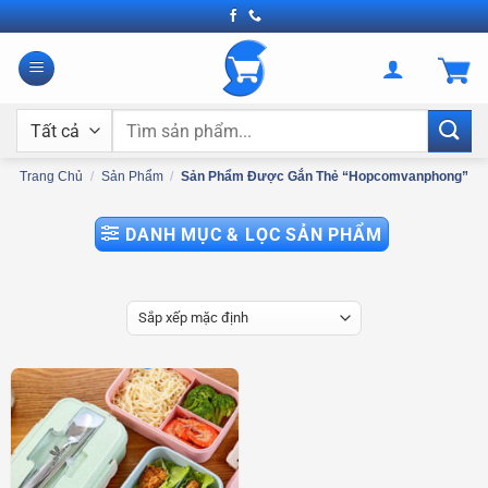
Bỏ
qua
nội
dung
Tìm
kiếm:
Trang Chủ
/
Sản Phẩm
/
Sản Phẩm Được Gắn Thẻ “hopcomvanphong”
DANH MỤC & LỌC SẢN PHẨM