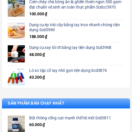
Cơm cháy chà bông ăn là ghiền thơm ngon 500 gam
đạt chuẩn vệ sinh an toàn thực phẩm Scdcc3970
100.000
₫
Dụng cụ ép trái cây bằng tay Inox nhanh chóng tiện
dụng Scd3969
188.000
₫
Dụng cụ xay tỏi ớt bằng tay tiện dụng Scd3968
48.000
₫
Lò xo tập cổ tay nhỏ gọn tiện dụng Scd3876
43.200
₫
SẢN PHẨM BÁN CHẠY NHẤT
Bột thông cống cực mạnh thế hệ mới Scd3811
60.000
₫