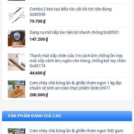
Combo 2 kéo tạo kiểu tóc cắt tỉa tóc tiện đụng
Scd3939
79.700
₫
Dụng cụ mở nắp lon tiện lợi nhanh chóng Scd3501
147.200
₫
Thanh mút xốp chèn cửa 1m cách âm chống ồn nẹp
mút xốp cách âm, ngăn côn trùng, chống kẹt tay chân
Scd3174
44.600
₫
Cơm cháy chà bông ăn là ghiền thơm ngon 1 kg đạt
chuẩn vệ sinh an toàn thực phẩm Scdcc3971
200.000
₫
SẢN PHẨM ĐÁNH GIÁ CAO
Cơm cháy chà bông ăn là ghiền thơm ngon 500 gam