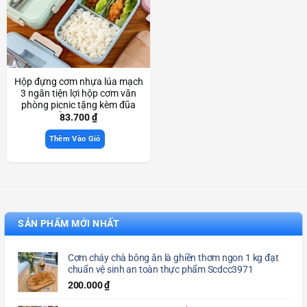
Hộp đựng cơm nhựa lúa mạch
3 ngăn tiện lợi hộp cơm văn
phòng picnic tặng kèm đũa
muỗng Scd3850
83.700
₫
Thêm Vào Giỏ
SẢN PHẨM MỚI NHẤT
Cơm cháy chà bông ăn là ghiền thơm ngon 1 kg đạt
chuẩn vệ sinh an toàn thực phẩm Scdcc3971
200.000
₫