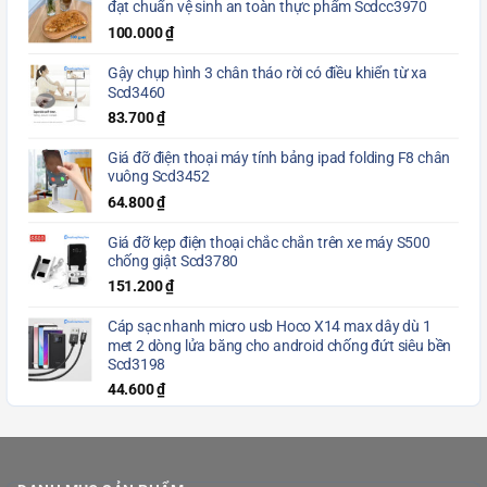
đạt chuẩn vệ sinh an toàn thực phẩm Scdcc3970
100.000
₫
Gậy chụp hình 3 chân tháo rời có điều khiển từ xa
Scd3460
83.700
₫
Giá đỡ điện thoại máy tính bảng ipad folding F8 chân
vuông Scd3452
64.800
₫
Giá đỡ kẹp điện thoại chắc chắn trên xe máy S500
chống giật Scd3780
151.200
₫
Cáp sạc nhanh micro usb Hoco X14 max dây dù 1
met 2 dòng lửa băng cho android chống đứt siêu bền
Scd3198
44.600
₫