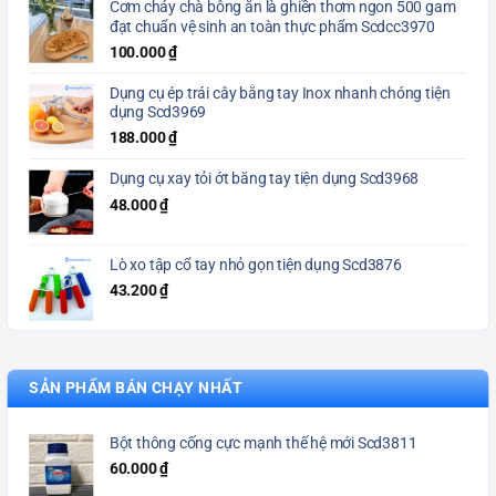
Cơm cháy chà bông ăn là ghiền thơm ngon 500 gam
đạt chuẩn vệ sinh an toàn thực phẩm Scdcc3970
100.000
₫
Dụng cụ ép trái cây bằng tay Inox nhanh chóng tiện
dụng Scd3969
188.000
₫
Dụng cụ xay tỏi ớt bằng tay tiện dụng Scd3968
48.000
₫
Lò xo tập cổ tay nhỏ gọn tiện dụng Scd3876
43.200
₫
SẢN PHẨM BÁN CHẠY NHẤT
Bột thông cống cực mạnh thế hệ mới Scd3811
60.000
₫