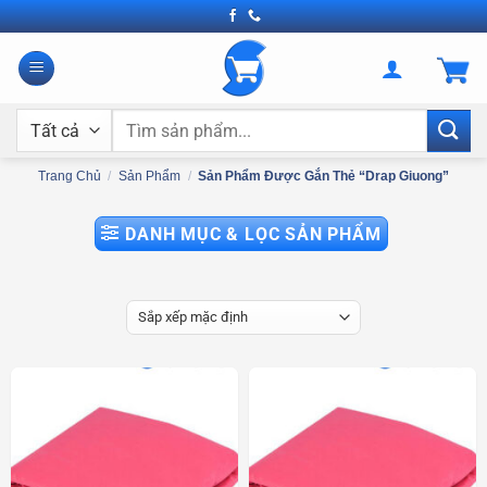
Bỏ
qua
nội
dung
Tìm
kiếm:
Trang Chủ
/
Sản Phẩm
/
Sản Phẩm Được Gắn Thẻ “drap Giuong”
DANH MỤC & LỌC SẢN PHẨM