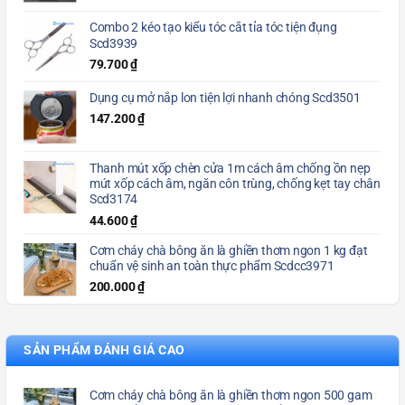
Combo 2 kéo tạo kiểu tóc cắt tỉa tóc tiện đụng
Scd3939
79.700
₫
Dụng cụ mở nắp lon tiện lợi nhanh chóng Scd3501
147.200
₫
Thanh mút xốp chèn cửa 1m cách âm chống ồn nẹp
mút xốp cách âm, ngăn côn trùng, chống kẹt tay chân
Scd3174
44.600
₫
Cơm cháy chà bông ăn là ghiền thơm ngon 1 kg đạt
chuẩn vệ sinh an toàn thực phẩm Scdcc3971
200.000
₫
SẢN PHẨM ĐÁNH GIÁ CAO
Cơm cháy chà bông ăn là ghiền thơm ngon 500 gam