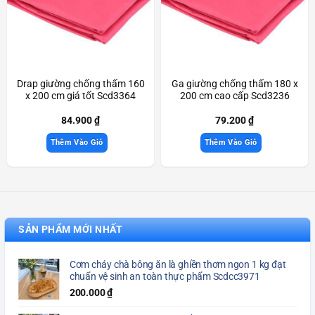
Drap giường chống thấm 160
Ga giường chống thấm 180 x
x 200 cm giá tốt Scd3364
200 cm cao cấp Scd3236
84.900
₫
79.200
₫
Thêm Vào Giỏ
Thêm Vào Giỏ
SẢN PHẨM MỚI NHẤT
Cơm cháy chà bông ăn là ghiền thơm ngon 1 kg đạt
chuẩn vệ sinh an toàn thực phẩm Scdcc3971
200.000
₫