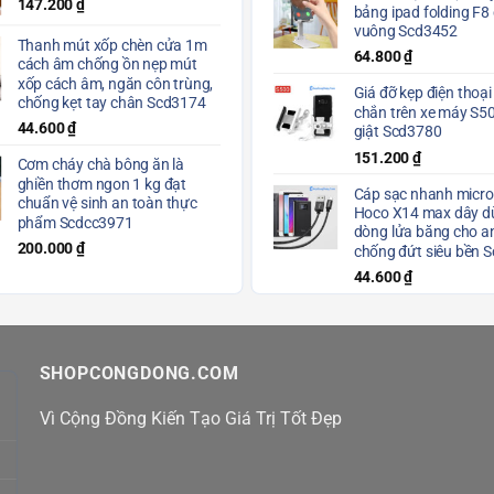
147.200
₫
bảng ipad folding F8
vuông Scd3452
Thanh mút xốp chèn cửa 1m
64.800
₫
cách âm chống ồn nẹp mút
xốp cách âm, ngăn côn trùng,
Giá đỡ kẹp điện thoại
chống kẹt tay chân Scd3174
chắn trên xe máy S5
44.600
₫
giật Scd3780
151.200
₫
Cơm cháy chà bông ăn là
ghiền thơm ngon 1 kg đạt
Cáp sạc nhanh micro
chuẩn vệ sinh an toàn thực
Hoco X14 max dây dù
phẩm Scdcc3971
dòng lửa băng cho a
200.000
₫
chống đứt siêu bền 
44.600
₫
SHOPCONGDONG.COM
Vì Cộng Đồng Kiến Tạo Giá Trị Tốt Đẹp