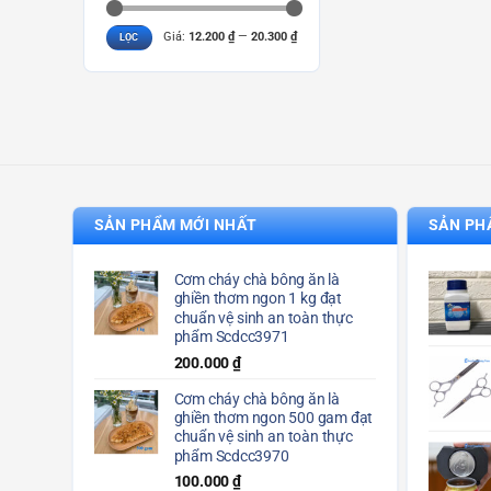
Giá
Giá
Giá:
12.200 ₫
—
20.300 ₫
LỌC
tối
tối
thiểu
đa
SẢN PHẨM MỚI NHẤT
SẢN PH
Cơm cháy chà bông ăn là
ghiền thơm ngon 1 kg đạt
chuẩn vệ sinh an toàn thực
phẩm Scdcc3971
200.000
₫
Cơm cháy chà bông ăn là
ghiền thơm ngon 500 gam đạt
chuẩn vệ sinh an toàn thực
phẩm Scdcc3970
100.000
₫