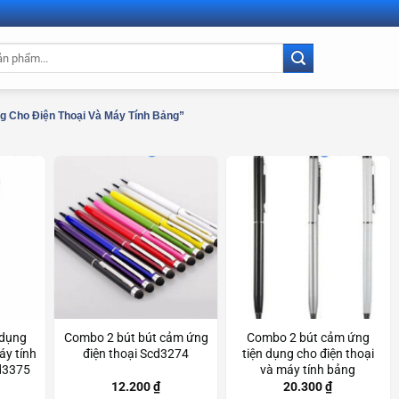
 Cho Điện Thoại Và Máy Tính Bảng”
 dụng
Combo 2 bút bút cảm ứng
Combo 2 bút cảm ứng
áy tính
điện thoại Scd3274
tiện dụng cho điện thoại
cd3375
và máy tính bảng
Scd3128
12.200
₫
20.300
₫