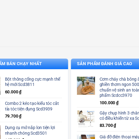
ẨM BÁN CHẠY NHẤT
SẢN PHẨM ĐÁNH GIÁ CAO
Bột thông cống cực mạnh thế
Cơm cháy chà bông ă
hệ mới Scd3811
ghiền thơm ngon 50
chuẩn vệ sinh an toà
60.000
₫
phẩm Scdcc3970
100.000
₫
Combo 2 kéo tạo kiểu tóc cắt
tỉa tóc tiện đụng Scd3939
Gậy chụp hình 3 chân
79.700
₫
có điều khiển từ xa 
83.700
₫
Dụng cụ mở nắp lon tiện lợi
nhanh chóng Scd3501
Giá đỡ điện thoại máy