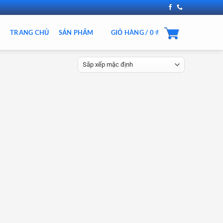
TRANG CHỦ
SẢN PHẨM
GIỎ HÀNG /
0
₫