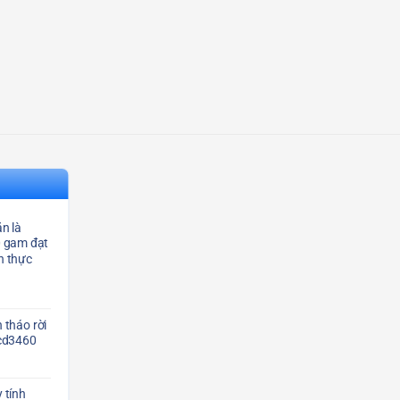
n là
0 gam đạt
n thực
 tháo rời
Scd3460
 tính