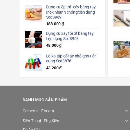
Dụng cụ ép trái cây bằng tay
Inox nhanh chóng tiện dụng
Scd3969
188.000
₫
Dụng cụ xay tỏi ớt bằng tay
tiện dụng Scd3968
48.000
₫
Lò xo tập cổ tay nhỏ gọn tiện
dụng Scd3876
43.200
₫
DANH MỤC SẢN PHẨM
Cameras - Flycam
Điện Thoại - Phụ Kiện
Đồ Ăn Vặt