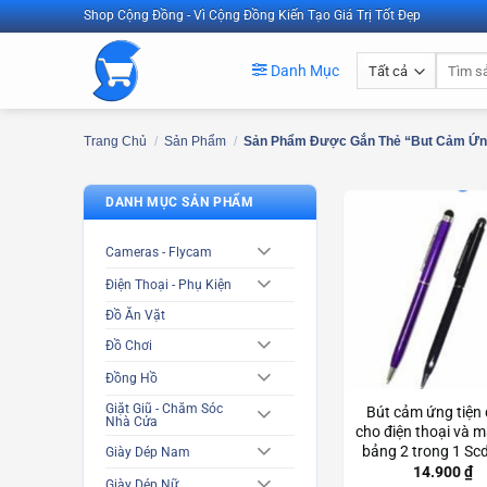
Bỏ
Shop Cộng Đồng - Vì Cộng Đồng Kiến Tạo Giá Trị Tốt Đẹp
qua
Tìm
nội
Danh Mục
kiếm:
dung
Trang Chủ
/
Sản Phẩm
/
Sản Phẩm Được Gắn Thẻ “but Cảm Ứng
DANH MỤC SẢN PHẨM
Cameras - Flycam
Điện Thoại - Phụ Kiện
Đồ Ăn Vặt
Đồ Chơi
Đồng Hồ
Giặt Giũ - Chăm Sóc
Bút cảm ứng tiện
Nhà Cửa
cho điện thoại và m
bảng 2 trong 1 S
Giày Dép Nam
14.900
₫
Giày Dép Nữ