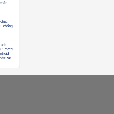
 chân
 chắc
00 chống
 usb
 1 met 2
ndroid
Scd3198