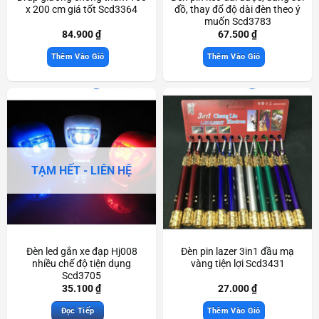
x 200 cm giá tốt Scd3364
đồ, thay đổ độ dài đèn theo ý
muốn Scd3783
84.900
₫
67.500
₫
Thêm Vào Giỏ
Thêm Vào Giỏ
TẠM HẾT - LIÊN HỆ
Đèn led gắn xe đạp Hj008
Đèn pin lazer 3in1 đầu mạ
nhiều chế độ tiện dụng
vàng tiện lợi Scd3431
Scd3705
35.100
₫
27.000
₫
Đọc Tiếp
Thêm Vào Giỏ