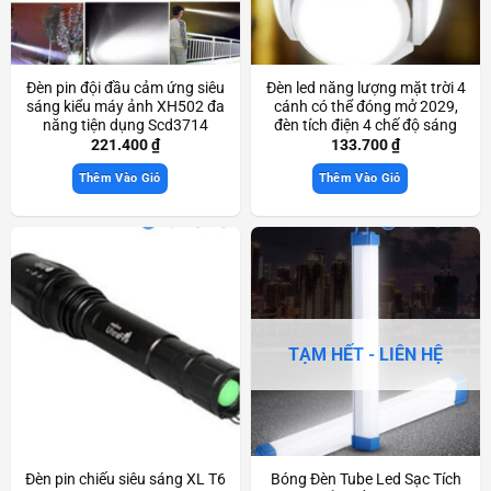
Đèn pin đội đầu cảm ứng siêu
Đèn led năng lượng mặt trời 4
sáng kiểu máy ảnh XH502 đa
cánh có thể đóng mở 2029,
năng tiện dụng Scd3714
đèn tích điện 4 chế độ sáng
Scd3590
221.400
₫
133.700
₫
Thêm Vào Giỏ
Thêm Vào Giỏ
TẠM HẾT - LIÊN HỆ
Đèn pin chiếu siêu sáng XL T6
Bóng Đèn Tube Led Sạc Tích