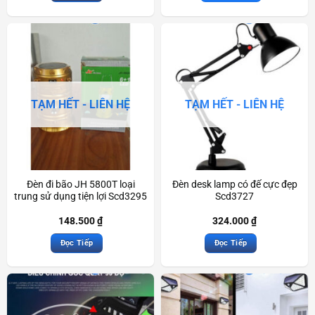
TẠM HẾT - LIÊN HỆ
TẠM HẾT - LIÊN HỆ
Đèn đi bão JH 5800T loại
Đèn desk lamp có đế cực đẹp
trung sử dụng tiện lợi Scd3295
Scd3727
148.500
₫
324.000
₫
Đọc Tiếp
Đọc Tiếp