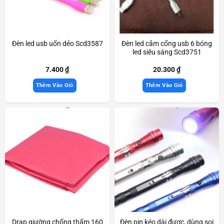
Đèn led usb uốn dẻo Scd3587
Đèn led cắm cổng usb 6 bóng
led siêu sáng Scd3751
7.400
₫
20.300
₫
Thêm Vào Giỏ
Thêm Vào Giỏ
Drap giường chống thấm 160
Đèn pin kéo dài được, dùng soi