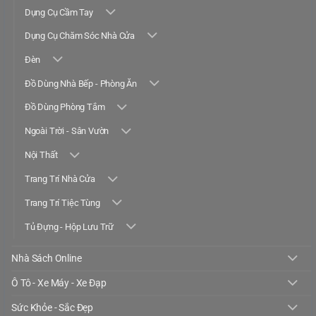
Dụng Cụ Cầm Tay
Dụng Cụ Chăm Sóc Nhà Cửa
Đèn
Đồ Dùng Nhà Bếp - Phòng Ăn
Đồ Dùng Phòng Tắm
Ngoài Trời - Sân Vườn
Nội Thất
Trang Trí Nhà Cửa
Trang Trí Tiệc Tùng
Tủ Đựng - Hộp Lưu Trữ
Nhà Sách Online
Ô Tô - Xe Máy - Xe Đạp
Sức Khỏe - Sắc Đẹp