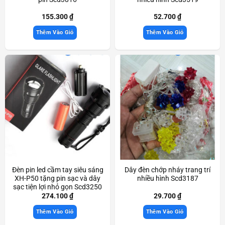
155.300
₫
52.700
₫
Thêm Vào Giỏ
Thêm Vào Giỏ
Đèn pin led cầm tay siêu sáng
Dây đèn chớp nháy trang trí
XH-P50 tặng pin sạc và dây
nhiều hình Scd3187
sạc tiện lợi nhỏ gọn Scd3250
274.100
₫
29.700
₫
Thêm Vào Giỏ
Thêm Vào Giỏ