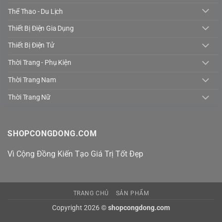
Thể Thao - Du Lịch
Thiết Bị Điện Gia Dụng
Thiết Bị Điện Tử
Thời Trang - Phụ Kiện
Thời Trang Nam
Thời Trang Nữ
SHOPCONGDONG.COM
Vì Cộng Đồng Kiến Tạo Giá Trị Tốt Đẹp
TRANG CHỦ
SẢN PHẨM
Copyright 2026 ©
shopcongdong.com