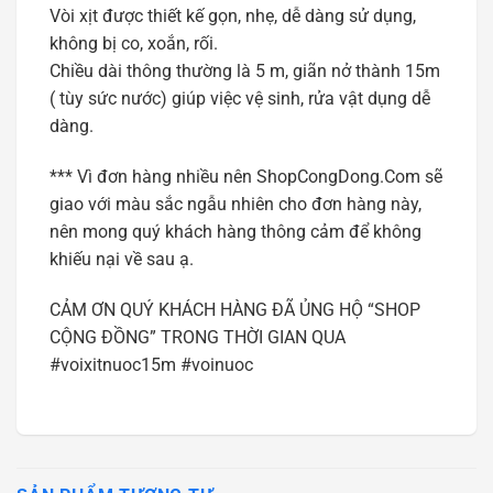
Vòi xịt được thiết kế gọn, nhẹ, dễ dàng sử dụng,
không bị co, xoắn, rối.
Chiều dài thông thường là 5 m, giãn nở thành 15m
( tùy sức nước) giúp việc vệ sinh, rửa vật dụng dễ
dàng.
*** Vì đơn hàng nhiều nên ShopCongDong.Com sẽ
giao với màu sắc ngẫu nhiên cho đơn hàng này,
nên mong quý khách hàng thông cảm để không
khiếu nại về sau ạ.
CẢM ƠN QUÝ KHÁCH HÀNG ĐÃ ỦNG HỘ “SHOP
CỘNG ĐỒNG” TRONG THỜI GIAN QUA
#voixitnuoc15m #voinuoc