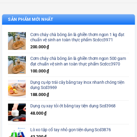
SẢN PHẨM MỚI NHẤT
Cơm cháy chà bông ăn là ghiền thơm ngon 1 kg đạt
chuẩn vệ sinh an toàn thực phẩm Scdcc3971
200.000
₫
Cơm cháy chà bông ăn là ghiền thơm ngon 500 gam
đạt chuẩn vệ sinh an toàn thực phẩm Scdcc3970
100.000
₫
Dụng cụ ép trái cây bằng tay Inox nhanh chóng tiện
dụng Scd3969
188.000
₫
Dụng cụ xay tỏi ớt bằng tay tiện dụng Scd3968
48.000
₫
Lò xo tập cổ tay nhỏ gọn tiện dụng Scd3876
43.200
₫