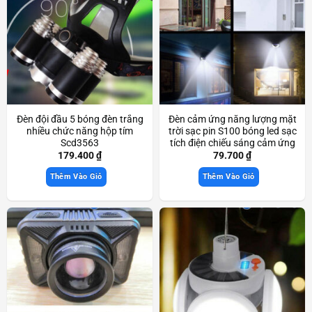
Đèn đội đầu 5 bóng đèn trắng
Đèn cảm ứng năng lượng mặt
nhiều chức năng hộp tím
trời sạc pin S100 bóng led sạc
Scd3563
tích điện chiếu sáng cảm ứng
thông minh Scd3530
179.400
₫
79.700
₫
Thêm Vào Giỏ
Thêm Vào Giỏ