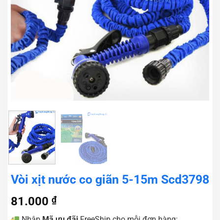
Vòi xịt nước co giãn 5-15m Scd3798
81.000
₫
Nhập
Mã ưu đãi
FreeShip cho mỗi đơn hàng: