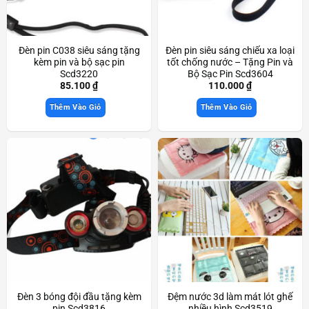
Đèn pin C038 siêu sáng tặng
Đèn pin siêu sáng chiếu xa loại
kèm pin và bộ sạc pin
tốt chống nước – Tặng Pin và
Scd3220
Bộ Sạc Pin Scd3604
85.100
₫
110.000
₫
Thêm Vào Giỏ
Thêm Vào Giỏ
Đèn 3 bóng đội đầu tặng kèm
Đệm nước 3d làm mát lót ghế
pin Scd3816
nhiều hình Scd3519