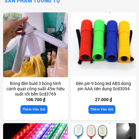
SẢN PHẨM TƯƠNG TỰ
Bóng đèn buld 3 bóng hình
Đèn pin 9 bóng led ABS dùng
cánh quạt công suất 45w hiệu
pin AAA tiện dụng Scd3094
suất tốt bền Scd3769
106.700
₫
27.000
₫
Thêm Vào Giỏ
Thêm Vào Giỏ