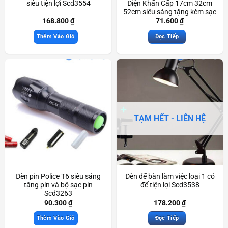
siêu tiện lợi Scd3554
Điện Khẩn Cấp 17cm 32cm
52cm siêu sáng tặng kèm sạc
USB dùng khi mất điện
168.800
₫
71.600
₫
Scd3591
Thêm Vào Giỏ
Đọc Tiếp
TẠM HẾT - LIÊN HỆ
Đèn pin Police T6 siêu sáng
Đèn để bàn làm việc loại 1 có
tặng pin và bộ sạc pin
đế tiện lợi Scd3538
Scd3263
90.300
₫
178.200
₫
Thêm Vào Giỏ
Đọc Tiếp