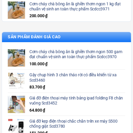
Cơm cháy chà bông ăn là ghiền thơm ngon 1 kg đạt
chuẩn vệ sinh an toàn thực phẩm Scdcc3971
200.000
₫
SẢN PHẨM ĐÁNH GIÁ CAO
Cơm cháy chà bông ăn là ghiền thơm ngon 500 gam
đạt chuẩn vệ sinh an toàn thực phẩm Scdcc3970
100.000
₫
Gậy chụp hình 3 chân tháo rời có điều khiển từ xa
Scd3460
83.700
₫
Giá đỡ điện thoại máy tính bảng ipad folding F8 chân
vuông Scd3452
64.800
₫
Giá đỡ kẹp điện thoại chắc chắn trên xe máy S500
chống giật Scd3780