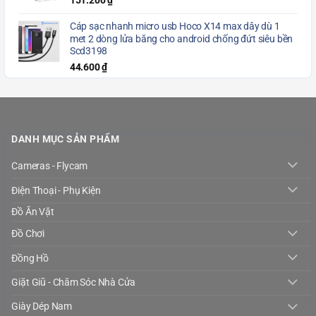
151.200
₫
Cáp sạc nhanh micro usb Hoco X14 max dây dù 1
met 2 dòng lửa băng cho android chống đứt siêu bền
Scd3198
44.600
₫
DANH MỤC SẢN PHẨM
Cameras - Flycam
Điện Thoại - Phụ Kiện
Đồ Ăn Vặt
Đồ Chơi
Đồng Hồ
Giặt Giũ - Chăm Sóc Nhà Cửa
Giày Dép Nam