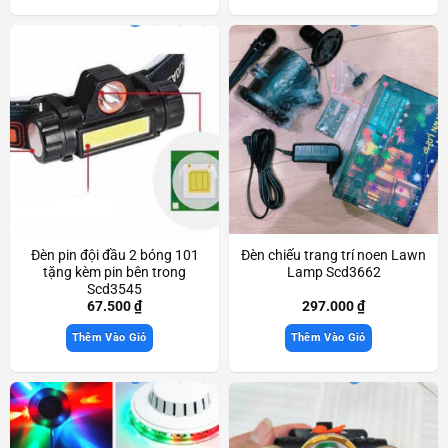
Đèn pin đội đầu 2 bóng 101
Đèn chiếu trang trí noen Lawn
tặng kèm pin bên trong
Lamp Scd3662
Scd3545
67.500
₫
297.000
₫
Thêm Vào Giỏ
Thêm Vào Giỏ