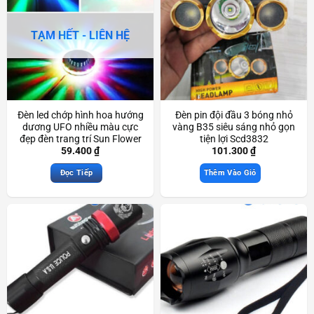
TẠM HẾT - LIÊN HỆ
Đèn led chớp hình hoa hướng
Đèn pin đội đầu 3 bóng nhỏ
dương UFO nhiều màu cực
vàng B35 siêu sáng nhỏ gọn
đẹp đèn trang trí Sun Flower
tiện lợi Scd3832
Led Light đẹp mắt Scd3740
59.400
₫
101.300
₫
Đọc Tiếp
Thêm Vào Giỏ