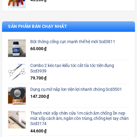
SẢN PHẨM BÁN CHẠY NHẤT
Bột thông cống cực mạnh thế hệ mới Scd3811
60.000
₫
Combo 2 kéo tạo kiểu tóc cắt tỉa tóc tiện đụng
Scd3939
79.700
₫
Dụng cụ mở nắp lon tiện lợi nhanh chóng Scd3501
147.200
₫
Thanh mút xốp chèn cửa 1m cách âm chống ồn nẹp
mút xốp cách âm, ngăn côn trùng, chống kẹt tay chân
Scd3174
44.600
₫