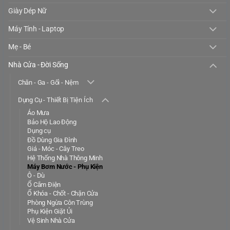
Giày Dép Nữ
Máy Tính - Laptop
Mẹ - Bé
Nhà Cửa - Đời Sống
Chăn - Ga - Gối - Nệm
Dụng Cụ - Thiết Bị Tiện Ích
Áo Mưa
Bảo Hộ Lao Động
Dụng cụ
Đồ Dùng Gia Đình
Giá - Móc - Cây Treo
Hệ Thống Nhà Thông Minh
Máy Bơm Nước - Phụ Kiện
Ô - Dù
Ổ Cắm Điện
Ổ Khóa - Chốt - Chặn Cửa
Phòng Ngừa Côn Trùng
Phụ Kiện Giặt Ủi
Vệ Sinh Nhà Cửa