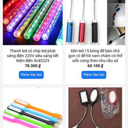
Thanh led có chip led phát
Đèn led 15 bóng để bàn nhỏ
sáng điện 220V siêu sáng tiết
gọn có đế hít nam châm có thể
kiệm điện Scd3225
uốn cong theo nhu cầu sử
dụng Scd3477
78.300
₫
60.100
₫
Thêm Vào Giỏ
Thêm Vào Giỏ