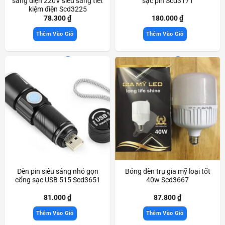
sáng điện 220V siêu sáng tiết
sạc pin Scd3171
kiệm điện Scd3225
78.300
₫
180.000
₫
Thêm Vào Giỏ
Thêm Vào Giỏ
Đèn pin siêu sáng nhỏ gọn
Bóng đèn trụ gia mỹ loại tốt
cổng sạc USB 515 Scd3651
40w Scd3667
81.000
₫
87.800
₫
Thêm Vào Giỏ
Thêm Vào Giỏ