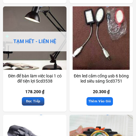
TẠM HẾT - LIÊN HỆ
Đèn để bàn làm việc loại 1 có
Đèn led cắm cổng usb 6 bóng
đế tiện lợi Scd3538
led siêu sáng Scd3751
178.200
₫
20.300
₫
Đọc Tiếp
Thêm Vào Giỏ