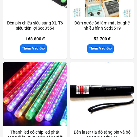
Đèn pin chiếu siêu sáng XL T6
Đệm nước 3d làm mát lót ghế
siêu tiện lợi Scd3554
nhiều hình Scd3519
168.800
₫
52.700
₫
Thêm Vào Giỏ
Thêm Vào Giỏ
Thanh led có chip led phát
Đèn laser tia đỏ tặng pin và bộ