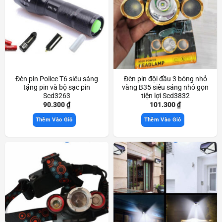
Đèn pin Police T6 siêu sáng
Đèn pin đội đầu 3 bóng nhỏ
tặng pin và bộ sạc pin
vàng B35 siêu sáng nhỏ gọn
Scd3263
tiện lợi Scd3832
90.300
₫
101.300
₫
Thêm Vào Giỏ
Thêm Vào Giỏ