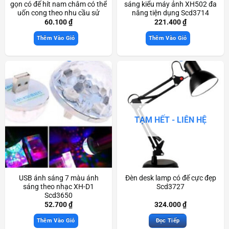
gọn có đế hít nam châm có thể
sáng kiểu máy ảnh XH502 đa
uốn cong theo nhu cầu sử
năng tiện dụng Scd3714
dụng Scd3477
60.100
₫
221.400
₫
Thêm Vào Giỏ
Thêm Vào Giỏ
TẠM HẾT - LIÊN HỆ
USB ánh sáng 7 màu ánh
Đèn desk lamp có đế cực đẹp
sáng theo nhạc XH-D1
Scd3727
Scd3650
52.700
₫
324.000
₫
Thêm Vào Giỏ
Đọc Tiếp