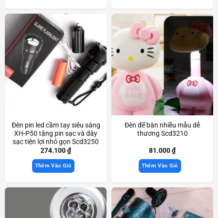
Đèn pin led cầm tay siêu sáng
Đèn để bàn nhiều mẫu dễ
XH-P50 tặng pin sạc và dây
thương Scd3210
sạc tiện lợi nhỏ gọn Scd3250
274.100
₫
81.000
₫
Thêm Vào Giỏ
Thêm Vào Giỏ