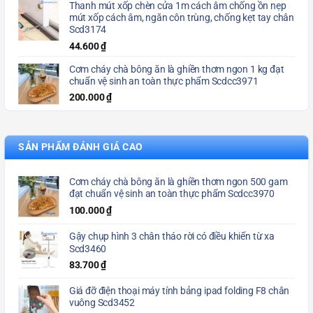
Thanh mút xốp chèn cửa 1m cách âm chống ồn nẹp
mút xốp cách âm, ngăn côn trùng, chống kẹt tay chân
Scd3174
44.600
₫
Cơm cháy chà bông ăn là ghiền thơm ngon 1 kg đạt
chuẩn vệ sinh an toàn thực phẩm Scdcc3971
200.000
₫
SẢN PHẨM ĐÁNH GIÁ CAO
Cơm cháy chà bông ăn là ghiền thơm ngon 500 gam
đạt chuẩn vệ sinh an toàn thực phẩm Scdcc3970
100.000
₫
Gậy chụp hình 3 chân tháo rời có điều khiển từ xa
Scd3460
83.700
₫
Giá đỡ điện thoại máy tính bảng ipad folding F8 chân
vuông Scd3452