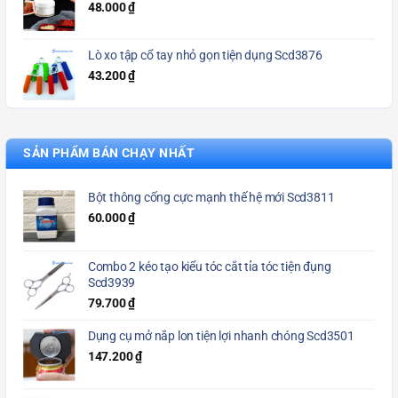
48.000
₫
Lò xo tập cổ tay nhỏ gọn tiện dụng Scd3876
43.200
₫
SẢN PHẨM BÁN CHẠY NHẤT
Bột thông cống cực mạnh thế hệ mới Scd3811
60.000
₫
Combo 2 kéo tạo kiểu tóc cắt tỉa tóc tiện đụng
Scd3939
79.700
₫
Dụng cụ mở nắp lon tiện lợi nhanh chóng Scd3501
147.200
₫