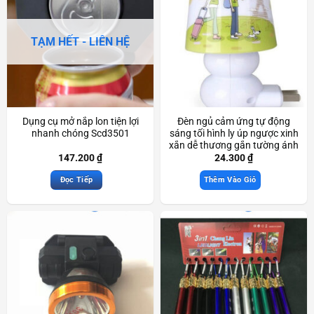
TẠM HẾT - LIÊN HỆ
Dụng cụ mở nắp lon tiện lợi
Đèn ngủ cảm ứng tự động
nhanh chóng Scd3501
sáng tối hình ly úp ngược xinh
xắn dễ thương gắn tường ánh
sáng dịu nhẹ Scd3336
147.200
₫
24.300
₫
Đọc Tiếp
Thêm Vào Giỏ