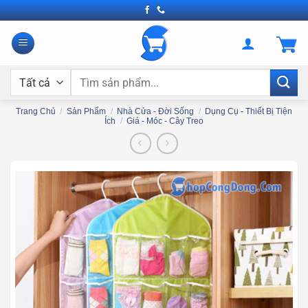
Bỏ
qua
nội
dung
Tìm
kiếm:
Trang Chủ
/
Sản Phẩm
/
Nhà Cửa - Đời Sống
/
Dụng Cụ - Thiết Bị Tiện
Ích
/
Giá - Móc - Cây Treo