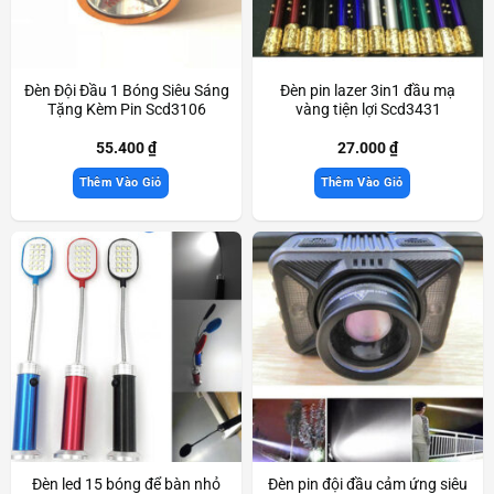
Đèn Đội Đầu 1 Bóng Siêu Sáng
Đèn pin lazer 3in1 đầu mạ
Tặng Kèm Pin Scd3106
vàng tiện lợi Scd3431
55.400
₫
27.000
₫
Thêm Vào Giỏ
Thêm Vào Giỏ
Đèn led 15 bóng để bàn nhỏ
Đèn pin đội đầu cảm ứng siêu