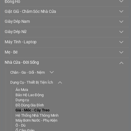
Đồng Hồ
Giặt Giũ - Chăm Sóc Nhà Cửa
Giày Dép Nam
Giày Dép Nữ
Máy Tính - Laptop
Mẹ - Bé
Nhà Cửa - Đời Sống
Chăn - Ga - Gối - Nệm
Dụng Cụ - Thiết Bị Tiện Ích
Áo Mưa
Bảo Hộ Lao Động
Dụng cụ
Đồ Dùng Gia Đình
Giá - Móc - Cây Treo
Hệ Thống Nhà Thông Minh
Máy Bơm Nước - Phụ Kiện
Ô - Dù
Ổ Cắm Điện