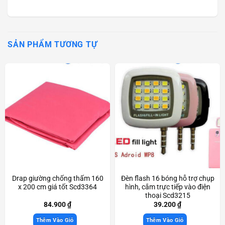
SẢN PHẨM TƯƠNG TỰ
Drap giường chống thấm 160
Đèn flash 16 bóng hỗ trợ chụp
x 200 cm giá tốt Scd3364
hình, cắm trực tiếp vào điện
thoại Scd3215
84.900
₫
39.200
₫
Thêm Vào Giỏ
Thêm Vào Giỏ