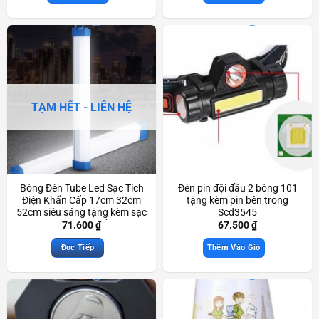
TẠM HẾT - LIÊN HỆ
Bóng Đèn Tube Led Sạc Tích
Đèn pin đội đầu 2 bóng 101
Điện Khẩn Cấp 17cm 32cm
tặng kèm pin bên trong
52cm siêu sáng tặng kèm sạc
Scd3545
USB dùng khi mất điện
71.600
₫
67.500
₫
Scd3591
Đọc Tiếp
Thêm Vào Giỏ