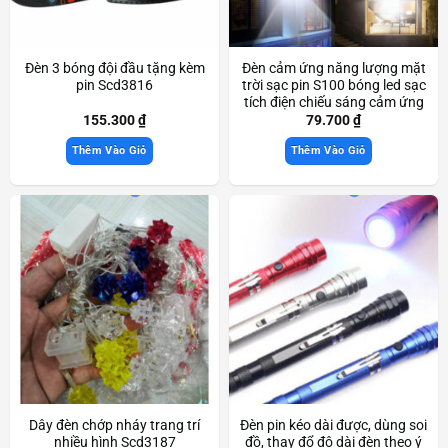
Đèn 3 bóng đội đầu tặng kèm
Đèn cảm ứng năng lượng mặt
pin Scd3816
trời sạc pin S100 bóng led sạc
tích điện chiếu sáng cảm ứng
thông minh Scd3530
155.300
₫
79.700
₫
Thêm Vào Giỏ
Thêm Vào Giỏ
Dây đèn chớp nháy trang trí
Đèn pin kéo dài được, dùng soi
nhiều hình Scd3187
đồ, thay đổ độ dài đèn theo ý