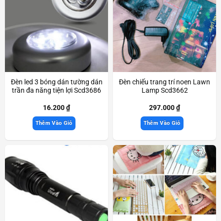
Đèn led 3 bóng dán tường dán
Đèn chiếu trang trí noen Lawn
trần đa năng tiện lợi Scd3686
Lamp Scd3662
16.200
₫
297.000
₫
Thêm Vào Giỏ
Thêm Vào Giỏ