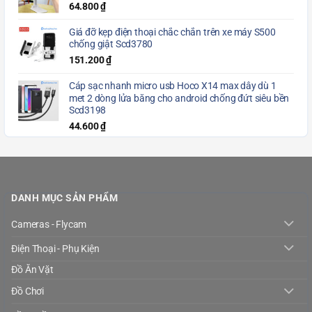
64.800
₫
Giá đỡ kẹp điện thoại chắc chắn trên xe máy S500
chống giật Scd3780
151.200
₫
Cáp sạc nhanh micro usb Hoco X14 max dây dù 1
met 2 dòng lửa băng cho android chống đứt siêu bền
Scd3198
44.600
₫
DANH MỤC SẢN PHẨM
Cameras - Flycam
Điện Thoại - Phụ Kiện
Đồ Ăn Vặt
Đồ Chơi