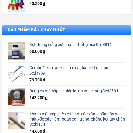
43.200
₫
SẢN PHẨM BÁN CHẠY NHẤT
Bột thông cống cực mạnh thế hệ mới Scd3811
60.000
₫
Combo 2 kéo tạo kiểu tóc cắt tỉa tóc tiện đụng
Scd3939
79.700
₫
Dụng cụ mở nắp lon tiện lợi nhanh chóng Scd3501
147.200
₫
Thanh mút xốp chèn cửa 1m cách âm chống ồn nẹp
mút xốp cách âm, ngăn côn trùng, chống kẹt tay chân
Scd3174
44.600
₫