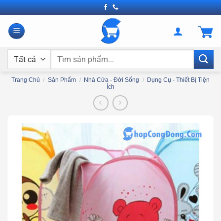
Bỏ
qua
nội
dung
Tìm
kiếm:
Trang Chủ
/
Sản Phẩm
/
Nhà Cửa - Đời Sống
/
Dụng Cụ - Thiết Bị Tiện
Ích