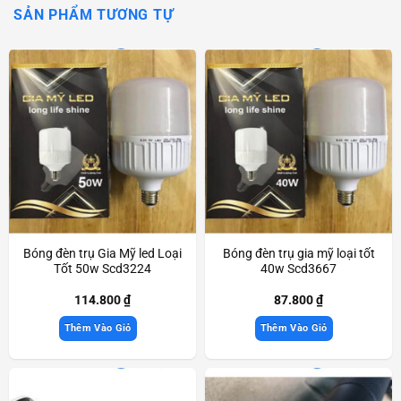
SẢN PHẨM TƯƠNG TỰ
Bóng đèn trụ Gia Mỹ led Loại
Bóng đèn trụ gia mỹ loại tốt
Tốt 50w Scd3224
40w Scd3667
114.800
₫
87.800
₫
Thêm Vào Giỏ
Thêm Vào Giỏ