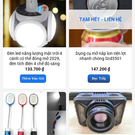
TẠM HẾT - LIÊN HỆ
Đèn led năng lượng mặt trời 4
Dụng cụ mở nắp lon tiện lợi
cánh có thể đóng mở 2029,
nhanh chóng Scd3501
đèn tích điện 4 chế độ sáng
Scd3590
133.700
₫
147.200
₫
Thêm Vào Giỏ
Đọc Tiếp