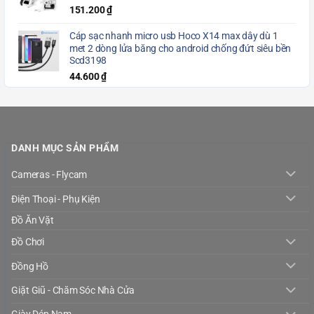
151.200
₫
Cáp sạc nhanh micro usb Hoco X14 max dây dù 1
met 2 dòng lửa băng cho android chống đứt siêu bền
Scd3198
44.600
₫
DANH MỤC SẢN PHẨM
Cameras - Flycam
Điện Thoại - Phụ Kiện
Đồ Ăn Vặt
Đồ Chơi
Đồng Hồ
Giặt Giũ - Chăm Sóc Nhà Cửa