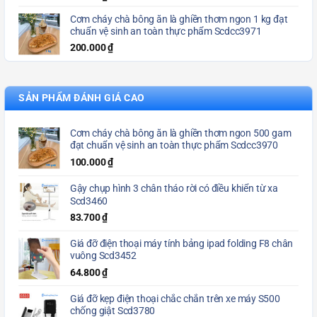
Cơm cháy chà bông ăn là ghiền thơm ngon 1 kg đạt
chuẩn vệ sinh an toàn thực phẩm Scdcc3971
200.000
₫
SẢN PHẨM ĐÁNH GIÁ CAO
Cơm cháy chà bông ăn là ghiền thơm ngon 500 gam
đạt chuẩn vệ sinh an toàn thực phẩm Scdcc3970
100.000
₫
Gậy chụp hình 3 chân tháo rời có điều khiển từ xa
Scd3460
83.700
₫
Giá đỡ điện thoại máy tính bảng ipad folding F8 chân
vuông Scd3452
64.800
₫
Giá đỡ kẹp điện thoại chắc chắn trên xe máy S500
chống giật Scd3780