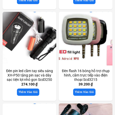
Thêm Vào Giỏ
Thêm Vào Giỏ
Đèn pin led cầm tay siêu sáng
Đèn flash 16 bóng hỗ trợ chụp
XH-P50 tặng pin sạc và dây
hình, cắm trực tiếp vào điện
sạc tiện lợi nhỏ gọn Scd3250
thoại Scd3215
274.100
₫
39.200
₫
Thêm Vào Giỏ
Thêm Vào Giỏ