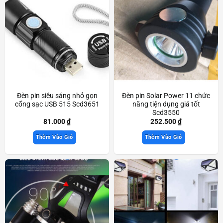
Đèn pin siêu sáng nhỏ gọn
Đèn pin Solar Power 11 chức
cổng sạc USB 515 Scd3651
năng tiện dụng giá tốt
Scd3550
81.000
₫
252.500
₫
Thêm Vào Giỏ
Thêm Vào Giỏ