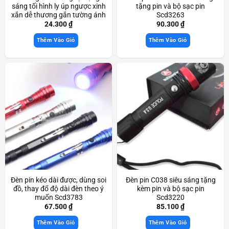
sáng tối hình ly úp ngược xinh
tặng pin và bộ sạc pin
xắn dễ thương gắn tường ánh
Scd3263
sáng dịu nhẹ Scd3336
24.300
₫
90.300
₫
Thêm Vào Giỏ
Thêm Vào Giỏ
Đèn pin kéo dài được, dùng soi
Đèn pin C038 siêu sáng tặng
đồ, thay đổ độ dài đèn theo ý
kèm pin và bộ sạc pin
muốn Scd3783
Scd3220
67.500
₫
85.100
₫
Thêm Vào Giỏ
Thêm Vào Giỏ