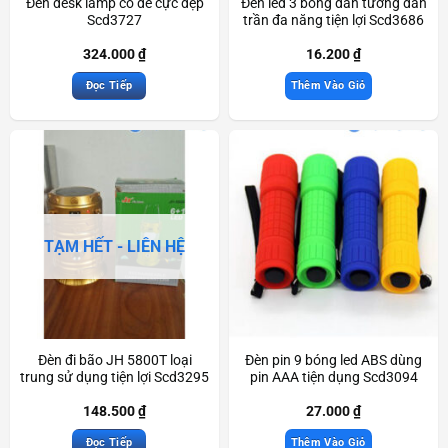
Đèn desk lamp có đế cực đẹp
Đèn led 3 bóng dán tường dán
Scd3727
trần đa năng tiện lợi Scd3686
324.000
₫
16.200
₫
Đọc Tiếp
Thêm Vào Giỏ
TẠM HẾT - LIÊN HỆ
Đèn đi bão JH 5800T loại
Đèn pin 9 bóng led ABS dùng
trung sử dụng tiện lợi Scd3295
pin AAA tiện dụng Scd3094
148.500
₫
27.000
₫
Đọc Tiếp
Thêm Vào Giỏ