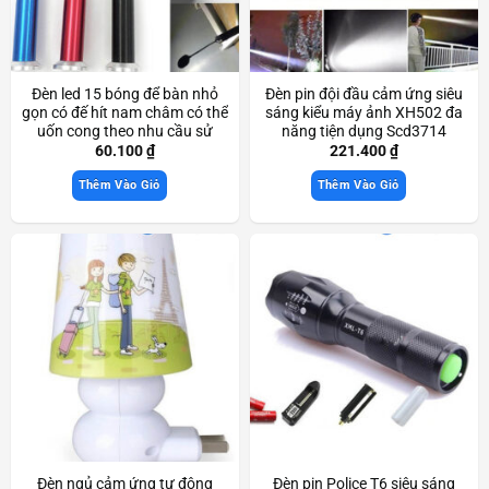
Đèn led 15 bóng để bàn nhỏ
Đèn pin đội đầu cảm ứng siêu
gọn có đế hít nam châm có thể
sáng kiểu máy ảnh XH502 đa
uốn cong theo nhu cầu sử
năng tiện dụng Scd3714
dụng Scd3477
60.100
₫
221.400
₫
Thêm Vào Giỏ
Thêm Vào Giỏ
Đèn ngủ cảm ứng tự động
Đèn pin Police T6 siêu sáng