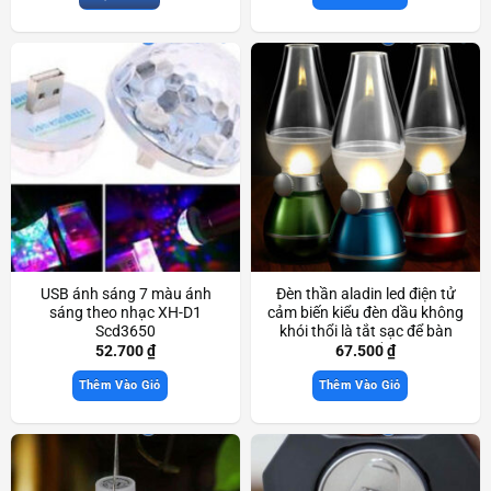
USB ánh sáng 7 màu ánh
Đèn thần aladin led điện tử
sáng theo nhạc XH-D1
cảm biến kiểu đèn dầu không
Scd3650
khói thổi là tắt sạc để bàn
trang trí đẹp mắt Scd3466
52.700
₫
67.500
₫
Thêm Vào Giỏ
Thêm Vào Giỏ