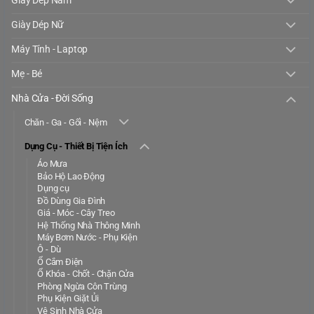
Giày Dép Nam
Giày Dép Nữ
Máy Tính - Laptop
Mẹ - Bé
Nhà Cửa - Đời Sống
Chăn - Ga - Gối - Nệm
Dụng Cụ - Thiết Bị Tiện Ích
Áo Mưa
Bảo Hộ Lao Động
Dụng cụ
Đồ Dùng Gia Đình
Giá - Móc - Cây Treo
Hệ Thống Nhà Thông Minh
Máy Bơm Nước - Phụ Kiện
Ô - Dù
Ổ Cắm Điện
Ổ Khóa - Chốt - Chặn Cửa
Phòng Ngừa Côn Trùng
Phụ Kiện Giặt Ủi
Vệ Sinh Nhà Cửa