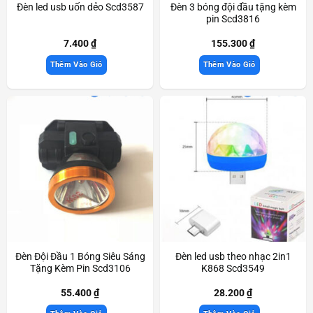
Đèn led usb uốn dẻo Scd3587
Đèn 3 bóng đội đầu tặng kèm
pin Scd3816
7.400
₫
155.300
₫
Thêm Vào Giỏ
Thêm Vào Giỏ
Đèn Đội Đầu 1 Bóng Siêu Sáng
Đèn led usb theo nhạc 2in1
Tặng Kèm Pin Scd3106
K868 Scd3549
55.400
₫
28.200
₫