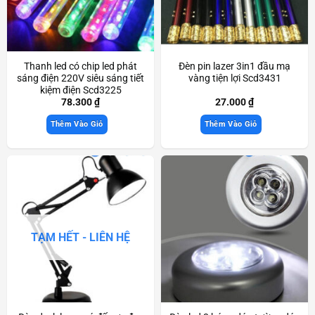
Thanh led có chip led phát
Đèn pin lazer 3in1 đầu mạ
sáng điện 220V siêu sáng tiết
vàng tiện lợi Scd3431
kiệm điện Scd3225
78.300
₫
27.000
₫
Thêm Vào Giỏ
Thêm Vào Giỏ
TẠM HẾT - LIÊN HỆ