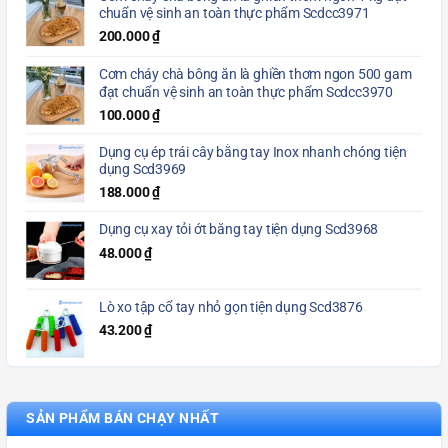
chuẩn vệ sinh an toàn thực phẩm Scdcc3971
200.000
₫
Cơm cháy chà bông ăn là ghiền thơm ngon 500 gam
đạt chuẩn vệ sinh an toàn thực phẩm Scdcc3970
100.000
₫
Dụng cụ ép trái cây bằng tay Inox nhanh chóng tiện
dụng Scd3969
188.000
₫
Dụng cụ xay tỏi ớt bằng tay tiện dụng Scd3968
48.000
₫
Lò xo tập cổ tay nhỏ gọn tiện dụng Scd3876
43.200
₫
SẢN PHẨM BÁN CHẠY NHẤT