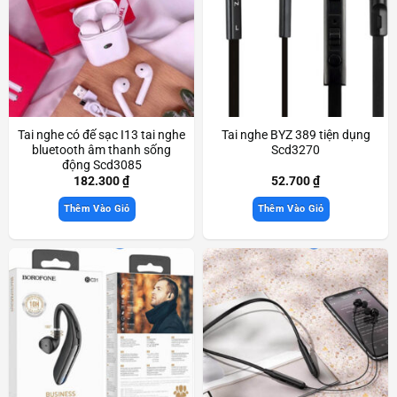
Tai nghe có đế sạc I13 tai nghe
Tai nghe BYZ 389 tiện dụng
bluetooth âm thanh sống
Scd3270
động Scd3085
182.300
₫
52.700
₫
Thêm Vào Giỏ
Thêm Vào Giỏ