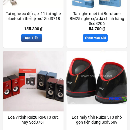
Tai nghe có đế sạc I11 tai nghe
Tai nghe nhét tai Borofone
bluetooth thế hệ mới Scd3718
BM25 nghe cực đã chính hãng
Scd3206
155.300
₫
54.700
₫
Đọc Tiếp
Thêm Vào Giỏ
Loa vi tính Ruizu Rs-810 cực
Loa máy tính Ruizu 510 nhỏ
hay Scd3761
gọn tiện dụng Scd3689