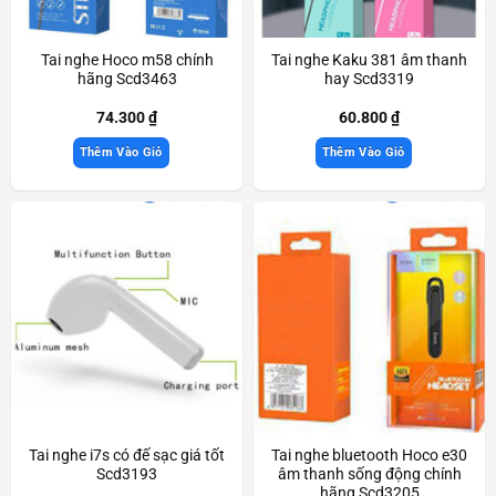
Tai nghe Hoco m58 chính
Tai nghe Kaku 381 âm thanh
hãng Scd3463
hay Scd3319
74.300
₫
60.800
₫
Thêm Vào Giỏ
Thêm Vào Giỏ
Tai nghe i7s có đế sạc giá tốt
Tai nghe bluetooth Hoco e30
Scd3193
âm thanh sống động chính
hãng Scd3205