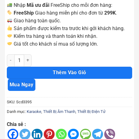
Nhập
Mã ưu đãi
FreeShip cho mỗi đơn hàng:
FreeShip
Giao hàng miễn phí cho đơn từ
299K
.
Giao hàng toàn quốc.
Sản phẩm được kiểm tra trước khi gởi khách hàng.
Kiểm tra hàng và thanh toán khi nhận.
Giá tốt cho khách sỉ mua số lượng lớn.
Mic karaoke SD10 kèm loa kết nối bluetooth hàng chất Scd3395 số
Thêm Vào Giỏ
Mua Ngay
SKU:
Scd3395
Danh mục:
Karaoke
,
Thiết Bị Âm Thanh
,
Thiết Bị Điện Tử
Chia sẻ :