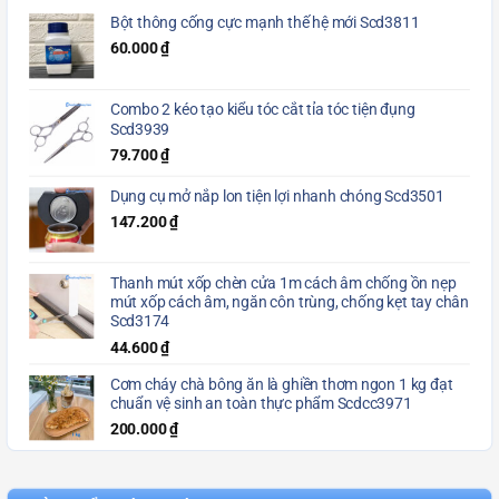
Bột thông cống cực mạnh thế hệ mới Scd3811
60.000
₫
Combo 2 kéo tạo kiểu tóc cắt tỉa tóc tiện đụng
Scd3939
79.700
₫
Dụng cụ mở nắp lon tiện lợi nhanh chóng Scd3501
147.200
₫
Thanh mút xốp chèn cửa 1m cách âm chống ồn nẹp
mút xốp cách âm, ngăn côn trùng, chống kẹt tay chân
Scd3174
44.600
₫
Cơm cháy chà bông ăn là ghiền thơm ngon 1 kg đạt
chuẩn vệ sinh an toàn thực phẩm Scdcc3971
200.000
₫