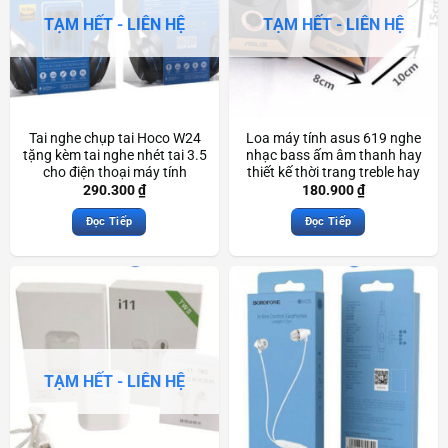
TẠM HẾT - LIÊN HỆ
TẠM HẾT - LIÊN HỆ
Tai nghe chụp tai Hoco W24
Loa máy tính asus 619 nghe
tặng kèm tai nghe nhét tai 3.5
nhạc bass ấm âm thanh hay
cho điện thoại máy tính
thiết kế thời trang treble hay
Scd3459
Scd3830
290.300
₫
180.900
₫
Đọc Tiếp
Đọc Tiếp
TẠM HẾT - LIÊN HỆ