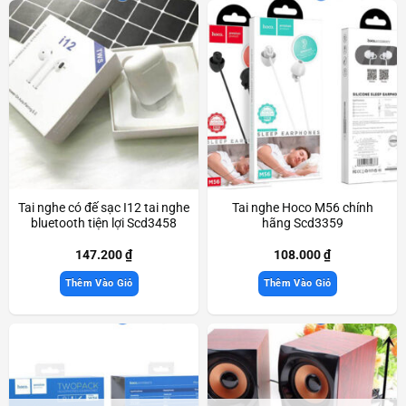
Tai nghe có đế sạc I12 tai nghe
Tai nghe Hoco M56 chính
bluetooth tiện lợi Scd3458
hãng Scd3359
147.200
₫
108.000
₫
Thêm Vào Giỏ
Thêm Vào Giỏ