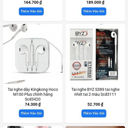
164.700
₫
189.000
₫
Thêm Vào Giỏ
Thêm Vào Giỏ
Tai nghe dây Kingkong Hoco
Tai nghe BYZ S389 tai nghe
M100 Plus chính hãng
nhét tai 2 màu Scd3111
Scd3420
74.300
₫
52.700
₫
Thêm Vào Giỏ
Thêm Vào Giỏ