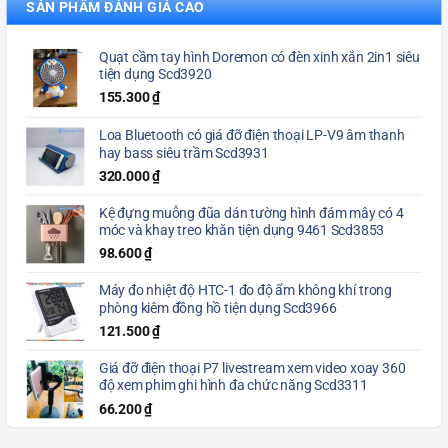
SẢN PHẨM ĐÁNH GIÁ CAO
Quạt cầm tay hình Doremon có đèn xinh xắn 2in1 siêu
tiện dụng Scd3920
155.300
₫
Loa Bluetooth có giá đỡ điện thoại LP-V9 âm thanh
hay bass siêu trầm Scd3931
320.000
₫
Kệ đựng muỗng đũa dán tường hình đám mây có 4
móc và khay treo khăn tiện dụng 9461 Scd3853
98.600
₫
Máy đo nhiệt độ HTC-1 đo độ ẩm không khí trong
phòng kiêm đồng hồ tiện dụng Scd3966
121.500
₫
Giá đỡ điện thoại P7 livestream xem video xoay 360
độ xem phim ghi hình đa chức năng Scd3311
66.200
₫