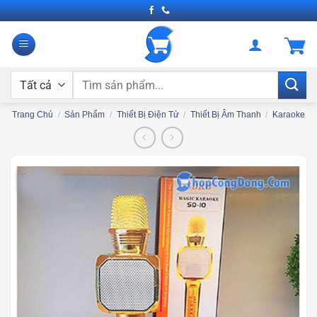
Bỏ
qua
nội
dung
Tìm
kiếm:
Trang Chủ
/
Sản Phẩm
/
Thiết Bị Điện Tử
/
Thiết Bị Âm Thanh
/
Karaoke