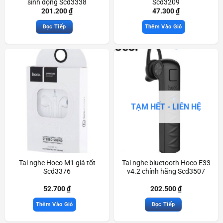
sinh động Scd3338
Scd3209
201.200
₫
47.300
₫
Đọc Tiếp
Thêm Vào Giỏ
TẠM HẾT - LIÊN HỆ
Tai nghe Hoco M1 giá tốt
Tai nghe bluetooth Hoco E33
Scd3376
v4.2 chính hãng Scd3507
52.700
₫
202.500
₫
Thêm Vào Giỏ
Đọc Tiếp