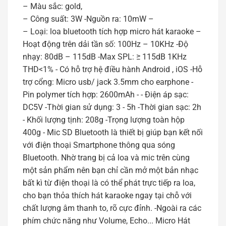
– Màu sắc: gold,
– Công suất: 3W -Nguồn ra: 10mW –
– Loại: loa bluetooth tích hợp micro hát karaoke –
Hoạt động trên dải tần số: 100Hz – 10KHz -Độ
nhạy: 80dB – 115dB -Max SPL: ≥ 115dB 1KHz
THD<1% - Có hỗ trợ hệ điều hành Android , iOS -Hỗ
trợ cổng: Micro usb/ jack 3.5mm cho earphone -
Pin polymer tích hợp: 2600mAh - - Điện áp sạc:
DC5V -Thời gian sử dụng: 3 - 5h -Thời gian sạc: 2h
- Khối lượng tịnh: 208g -Trọng lượng toàn hộp
400g - Mic SD Bluetooth là thiết bị giúp bạn kết nối
với điện thoại Smartphone thông qua sóng
Bluetooth. Nhờ trang bị cả loa và mic trên cùng
một sản phẩm nên bạn chỉ cần mở một bản nhạc
bất kì từ điện thoại là có thể phát trực tiếp ra loa,
cho bạn thỏa thích hát karaoke ngay tại chỗ với
chất lượng âm thanh to, rõ cực đỉnh. -Ngoài ra các
phím chức năng như Volume, Echo... Micro Hát