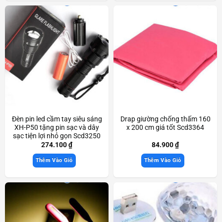
Đèn pin led cầm tay siêu sáng
Drap giường chống thấm 160
XH-P50 tặng pin sạc và dây
x 200 cm giá tốt Scd3364
sạc tiện lợi nhỏ gọn Scd3250
274.100
₫
84.900
₫
Thêm Vào Giỏ
Thêm Vào Giỏ