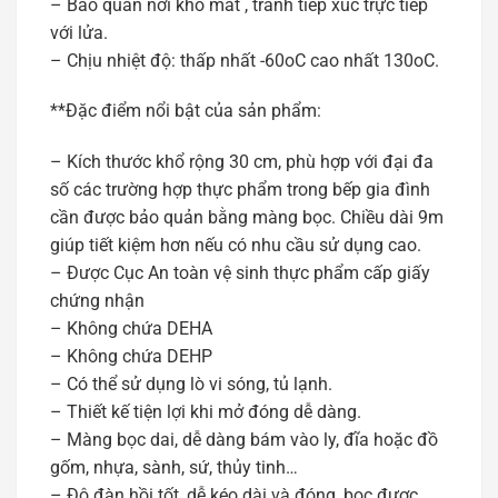
– Bảo quản nơi khô mát , tránh tiếp xúc trực tiếp
với lửa.
– Chịu nhiệt độ: thấp nhất -60oC cao nhất 130oC.
**Đặc điểm nổi bật của sản phẩm:
– Kích thước khổ rộng 30 cm, phù hợp với đại đa
số các trường hợp thực phẩm trong bếp gia đình
cần được bảo quản bằng màng bọc. Chiều dài 9m
giúp tiết kiệm hơn nếu có nhu cầu sử dụng cao.
– Được Cục An toàn vệ sinh thực phẩm cấp giấy
chứng nhận
– Không chứa DEHA
– Không chứa DEHP
– Có thể sử dụng lò vi sóng, tủ lạnh.
– Thiết kế tiện lợi khi mở đóng dễ dàng.
– Màng bọc dai, dễ dàng bám vào ly, đĩa hoặc đồ
gốm, nhựa, sành, sứ, thủy tinh…
– Độ đàn hồi tốt, dễ kéo dài và đóng, bọc được