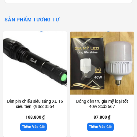
SẢN PHẨM TƯƠNG TỰ
Đèn pin chiếu siêu sáng XL T6
Bóng đèn trụ gia mỹ loại tốt
siêu tiện lợi Scd3554
40w Scd3667
168.800
₫
87.800
₫
Thêm Vào Giỏ
Thêm Vào Giỏ