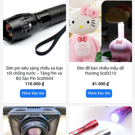
Đèn pin siêu sáng chiếu xa loại
Đèn để bàn nhiều mẫu dễ
tốt chống nước – Tặng Pin và
thương Scd3210
Bộ Sạc Pin Scd3604
110.000
₫
81.000
₫
Thêm Vào Giỏ
Thêm Vào Giỏ