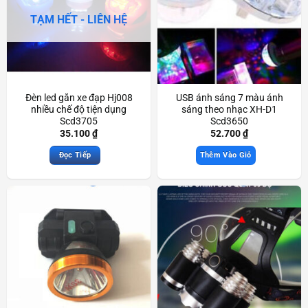
TẠM HẾT - LIÊN HỆ
Đèn led gắn xe đạp Hj008
USB ánh sáng 7 màu ánh
nhiều chế độ tiện dụng
sáng theo nhạc XH-D1
Scd3705
Scd3650
35.100
₫
52.700
₫
Đọc Tiếp
Thêm Vào Giỏ