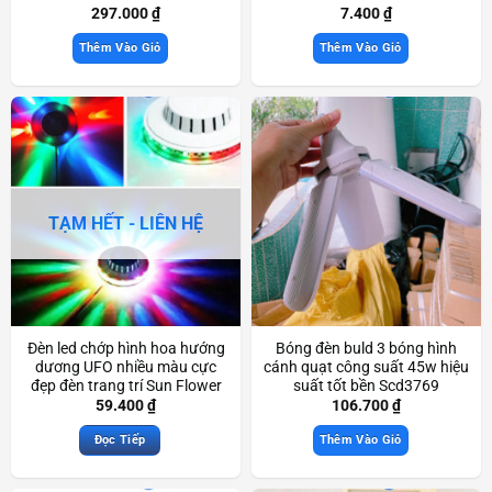
297.000
₫
7.400
₫
Thêm Vào Giỏ
Thêm Vào Giỏ
TẠM HẾT - LIÊN HỆ
Đèn led chớp hình hoa hướng
Bóng đèn buld 3 bóng hình
dương UFO nhiều màu cực
cánh quạt công suất 45w hiệu
đẹp đèn trang trí Sun Flower
suất tốt bền Scd3769
Led Light đẹp mắt Scd3740
59.400
₫
106.700
₫
Đọc Tiếp
Thêm Vào Giỏ