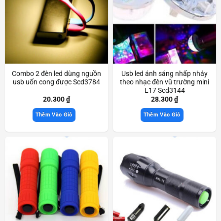
Combo 2 đèn led dùng nguồn
Usb led ánh sáng nhấp nháy
usb uốn cong được Scd3784
theo nhạc đèn vũ trường mini
L17 Scd3144
20.300
₫
28.300
₫
Thêm Vào Giỏ
Thêm Vào Giỏ