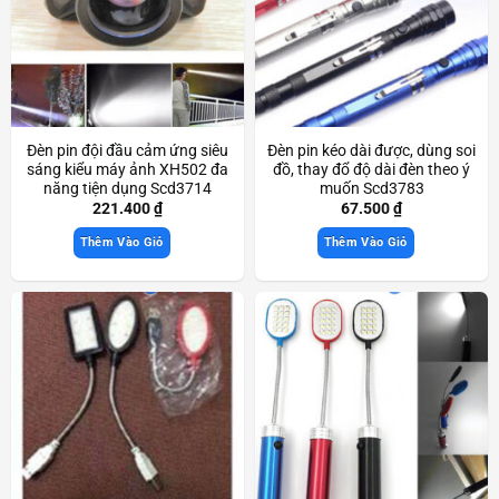
Đèn pin đội đầu cảm ứng siêu
Đèn pin kéo dài được, dùng soi
sáng kiểu máy ảnh XH502 đa
đồ, thay đổ độ dài đèn theo ý
năng tiện dụng Scd3714
muốn Scd3783
221.400
₫
67.500
₫
Thêm Vào Giỏ
Thêm Vào Giỏ