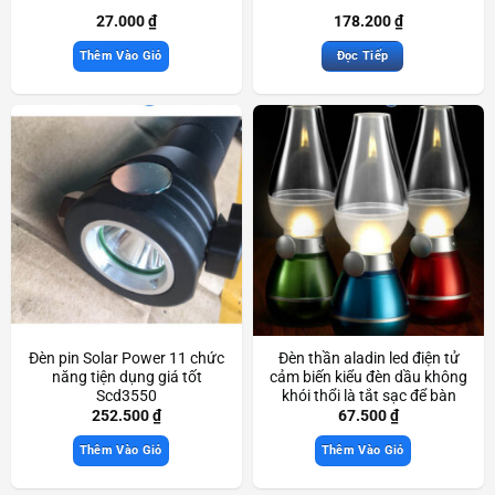
27.000
₫
178.200
₫
Thêm Vào Giỏ
Đọc Tiếp
Đèn pin Solar Power 11 chức
Đèn thần aladin led điện tử
năng tiện dụng giá tốt
cảm biến kiểu đèn dầu không
Scd3550
khói thổi là tắt sạc để bàn
trang trí đẹp mắt Scd3466
252.500
₫
67.500
₫
Thêm Vào Giỏ
Thêm Vào Giỏ