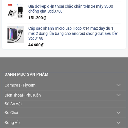
Giá đỡ kẹp điện thoại chắc chắn trên xe máy S500
chống giật Scd3780
151.200
₫
Cáp sạc nhanh micro usb Hoco X14 max dây dù 1
met 2 dòng lửa băng cho android chống đứt siêu bền
Scd3198
44.600
₫
DANH MỤC SẢN PHẨM
Cameras - Flycam
Điện Thoại - Phụ Kiện
Đồ Ăn Vặt
Đồ Chơi
Đồng Hồ