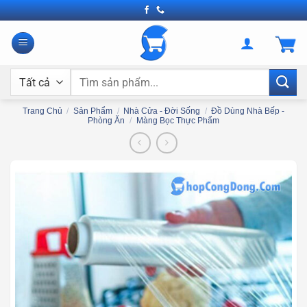
Bỏ
qua
nội
dung
Tìm
kiếm:
Trang Chủ
/
Sản Phẩm
/
Nhà Cửa - Đời Sống
/
Đồ Dùng Nhà Bếp -
Phòng Ăn
/
Màng Bọc Thực Phẩm