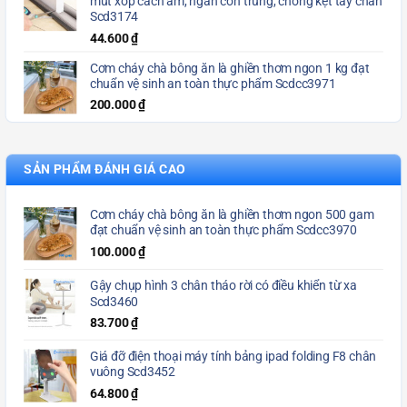
mút xốp cách âm, ngăn côn trùng, chống kẹt tay chân
Scd3174
44.600
₫
Cơm cháy chà bông ăn là ghiền thơm ngon 1 kg đạt
chuẩn vệ sinh an toàn thực phẩm Scdcc3971
200.000
₫
SẢN PHẨM ĐÁNH GIÁ CAO
Cơm cháy chà bông ăn là ghiền thơm ngon 500 gam
đạt chuẩn vệ sinh an toàn thực phẩm Scdcc3970
100.000
₫
Gậy chụp hình 3 chân tháo rời có điều khiển từ xa
Scd3460
83.700
₫
Giá đỡ điện thoại máy tính bảng ipad folding F8 chân
vuông Scd3452
64.800
₫