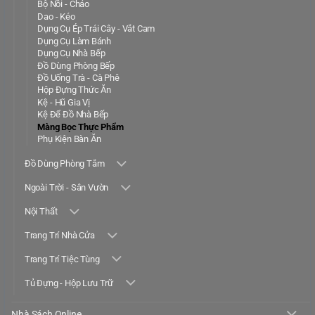
Bộ Nồi - Chảo
Dao - Kéo
Dụng Cụ Ép Trái Cây - Vắt Cam
Dụng Cụ Làm Bánh
Dụng Cụ Nhà Bếp
Đồ Dùng Phòng Bếp
Đồ Uống Trà - Cà Phê
Hộp Đựng Thức Ăn
Kệ - Hũ Gia Vị
Kệ Để Đồ Nhà Bếp
Màng Bọc Thực Phẩm
Phụ Kiện Bàn Ăn
Đồ Dùng Phòng Tắm
Ngoài Trời - Sân Vườn
Nội Thất
Trang Trí Nhà Cửa
Trang Trí Tiệc Tùng
Tủ Đựng - Hộp Lưu Trữ
Nhà Sách Online