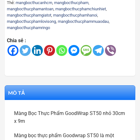
Thẻ:
mangbocthucanhcm
,
mangbocthucpham
,
mangbocthucphamantoan
,
mangbocthucphamchiunhiet
,
mangbocthucphamgiatot
,
mangbocthucphamhanoi
,
mangbocthucphamlovisong
,
mangbocthucphammuaodau
,
mangbocthucphamringo
Chia sẻ :
MÔ TẢ
Màng Bọc Thực Phẩm GoodWrap ST50 nhỏ 30cm
x 9m
Màng bọc thực phẩm Goodwrap ST50 là một