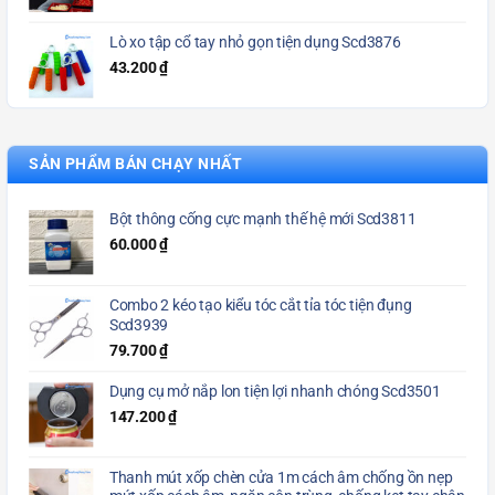
Lò xo tập cổ tay nhỏ gọn tiện dụng Scd3876
43.200
₫
SẢN PHẨM BÁN CHẠY NHẤT
Bột thông cống cực mạnh thế hệ mới Scd3811
60.000
₫
Combo 2 kéo tạo kiểu tóc cắt tỉa tóc tiện đụng
Scd3939
79.700
₫
Dụng cụ mở nắp lon tiện lợi nhanh chóng Scd3501
147.200
₫
Thanh mút xốp chèn cửa 1m cách âm chống ồn nẹp