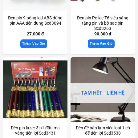
Đèn pin 9 bóng led ABS dùng
Đèn pin Police T6 siêu sáng
pin AAA tiện dụng Scd3094
tặng pin và bộ sạc pin
Scd3263
27.000
₫
90.300
₫
Thêm Vào Giỏ
Thêm Vào Giỏ
TẠM HẾT - LIÊN HỆ
Đèn pin lazer 3in1 đầu mạ
Đèn để bàn làm việc loại 1 có
vàng tiện lợi Scd3431
đế tiện lợi Scd3538