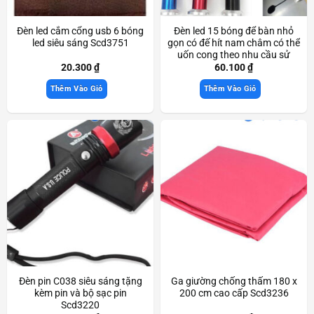
Đèn led cắm cổng usb 6 bóng
Đèn led 15 bóng để bàn nhỏ
led siêu sáng Scd3751
gọn có đế hít nam châm có thể
uốn cong theo nhu cầu sử
dụng Scd3477
20.300
₫
60.100
₫
Thêm Vào Giỏ
Thêm Vào Giỏ
Đèn pin C038 siêu sáng tặng
Ga giường chống thấm 180 x
kèm pin và bộ sạc pin
200 cm cao cấp Scd3236
Scd3220