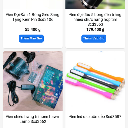
Đèn Đội Đầu 1 Bóng Siêu Sáng
Đèn đội đầu 5 bóng đèn trắng
Tặng Kèm Pin Scd3106
nhiều chức năng hộp tím
Scd3563
55.400
₫
179.400
₫
Thêm Vào Giỏ
Thêm Vào Giỏ
Đèn chiếu trang trí noen Lawn
Đèn led usb uốn dẻo Scd3587
Lamp Scd3662