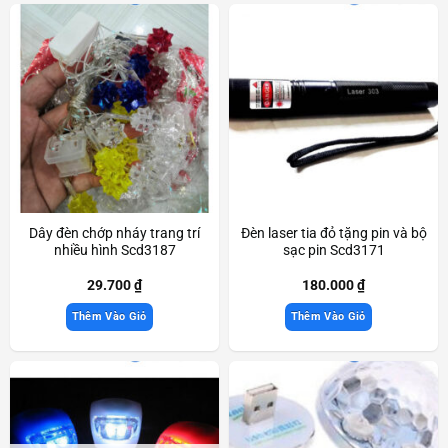
Dây đèn chớp nháy trang trí
Đèn laser tia đỏ tặng pin và bộ
nhiều hình Scd3187
sạc pin Scd3171
29.700
₫
180.000
₫
Thêm Vào Giỏ
Thêm Vào Giỏ