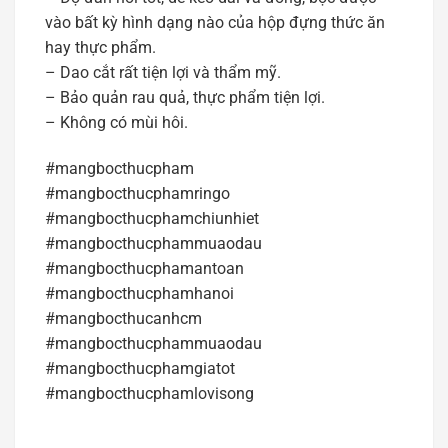
vào bất kỳ hình dạng nào của hộp đựng thức ăn
hay thực phẩm.
– Dao cắt rất tiện lợi và thẩm mỹ.
– Bảo quản rau quả, thực phẩm tiện lợi.
– Không có mùi hôi.
#mangbocthucpham
#mangbocthucphamringo
#mangbocthucphamchiunhiet
#mangbocthucphammuaodau
#mangbocthucphamantoan
#mangbocthucphamhanoi
#mangbocthucanhcm
#mangbocthucphammuaodau
#mangbocthucphamgiatot
#mangbocthucphamlovisong