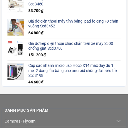
Scd3460
83.700
₫
Giá đỡ điện thoại máy tính bảng ipad folding F8 chân
vuông Scd3452
64.800
₫
Giá đỡ kẹp điện thoại chắc chắn trên xe máy S500
chống giật Scd3780
151.200
₫
Cáp sạc nhanh micro usb Hoco X14 max dây dù 1
met 2 dòng lửa băng cho android chống đứt siêu bền
Scd3198
44.600
₫
DANH MỤC SẢN PHẨM
Cameras - Flycam