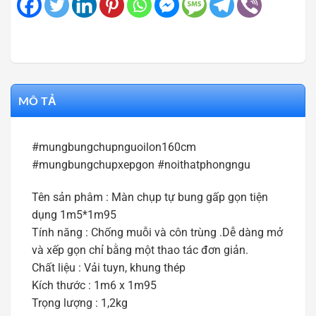
MÔ TẢ
#mungbungchupnguoilon160cm
#mungbungchupxepgon #noithatphongngu
Tên sản phâm : Màn chụp tự bung gấp gọn tiện
dụng 1m5*1m95
Tính năng : Chống muỗi và côn trùng .Dễ dàng mở
và xếp gọn chỉ bằng một thao tác đơn giản.
Chất liệu : Vải tuyn, khung thép
Kích thước : 1m6 x 1m95
Trọng lượng : 1,2kg