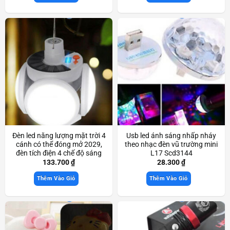
Đèn led năng lượng mặt trời 4
Usb led ánh sáng nhấp nháy
cánh có thể đóng mở 2029,
theo nhạc đèn vũ trường mini
đèn tích điện 4 chế độ sáng
L17 Scd3144
Scd3590
133.700
₫
28.300
₫
Thêm Vào Giỏ
Thêm Vào Giỏ