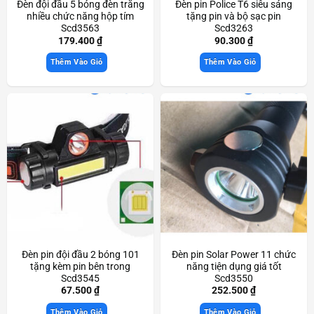
Đèn đội đầu 5 bóng đèn trắng
Đèn pin Police T6 siêu sáng
nhiều chức năng hộp tím
tặng pin và bộ sạc pin
Scd3563
Scd3263
179.400
₫
90.300
₫
Thêm Vào Giỏ
Thêm Vào Giỏ
Đèn pin đội đầu 2 bóng 101
Đèn pin Solar Power 11 chức
tặng kèm pin bên trong
năng tiện dụng giá tốt
Scd3545
Scd3550
67.500
₫
252.500
₫
Thêm Vào Giỏ
Thêm Vào Giỏ