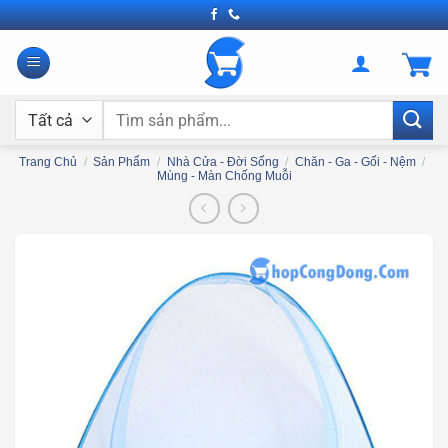
Bỏ
qua
nội
dung
Tìm
kiếm:
Trang Chủ
/
Sản Phẩm
/
Nhà Cửa - Đời Sống
/
Chăn - Ga - Gối - Nệm
/
Mùng - Màn Chống Muỗi