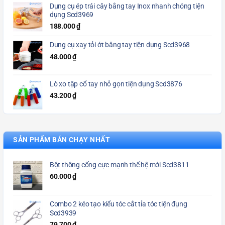
Dụng cụ ép trái cây bằng tay Inox nhanh chóng tiện
dụng Scd3969
188.000
₫
Dụng cụ xay tỏi ớt bằng tay tiện dụng Scd3968
48.000
₫
Lò xo tập cổ tay nhỏ gọn tiện dụng Scd3876
43.200
₫
SẢN PHẨM BÁN CHẠY NHẤT
Bột thông cống cực mạnh thế hệ mới Scd3811
60.000
₫
Combo 2 kéo tạo kiểu tóc cắt tỉa tóc tiện đụng
Scd3939
79.700
₫