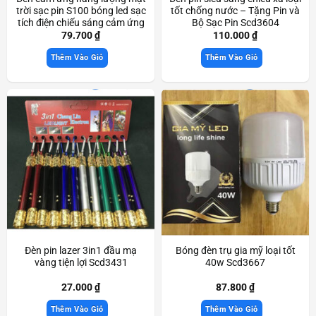
trời sạc pin S100 bóng led sạc
tốt chống nước – Tặng Pin và
tích điện chiếu sáng cảm ứng
Bộ Sạc Pin Scd3604
thông minh Scd3530
79.700
₫
110.000
₫
Thêm Vào Giỏ
Thêm Vào Giỏ
Đèn pin lazer 3in1 đầu mạ
Bóng đèn trụ gia mỹ loại tốt
vàng tiện lợi Scd3431
40w Scd3667
27.000
₫
87.800
₫
Thêm Vào Giỏ
Thêm Vào Giỏ