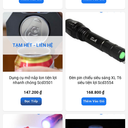
TẠM HẾT - LIÊN HỆ
Dụng cụ mở nắp lon tiện lợi
Đèn pin chiếu siêu sáng XL T6
nhanh chóng Scd3501
siêu tiện lợi Scd3554
147.200
₫
168.800
₫
Đọc Tiếp
Thêm Vào Giỏ