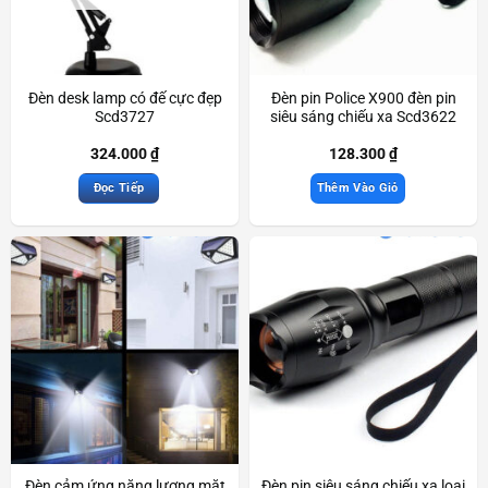
Đèn desk lamp có đế cực đẹp
Đèn pin Police X900 đèn pin
Scd3727
siêu sáng chiếu xa Scd3622
324.000
₫
128.300
₫
Đọc Tiếp
Thêm Vào Giỏ
Đèn cảm ứng năng lượng mặt
Đèn pin siêu sáng chiếu xa loại