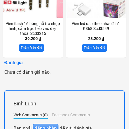
Đèn flash 16 bóng hỗ trợ chụp
Đèn led usb theo nhạc 2in1
hình, cắm trực tiếp vào điện
K868 Scd3549
thoại Scd3215
39.200
₫
28.200
₫
Thêm Vào Giỏ
Thêm Vào Giỏ
Đánh giá
Chưa có đánh giá nào.
Bình Luận
Web Comments (0)
Facebook Comments
Bạn phải
đăng nhập
để gửi đánh giá.