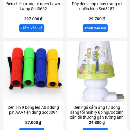
Đèn chiếu trang trí noen Lawn
Dây đèn chớp nháy trang trí
Lamp Scd3662
nhiều hình Scd3187
297.000
₫
29.700
₫
Thêm Vào Giỏ
Thêm Vào Giỏ
Đèn pin 9 bóng led ABS dùng
Đèn ngủ cảm ứng tự động
pin AAA tiện dụng Scd3094
sáng tối hình ly úp ngược xinh
xắn dễ thương gắn tường ánh
sáng dịu nhẹ Scd3336
27.000
₫
24.300
₫