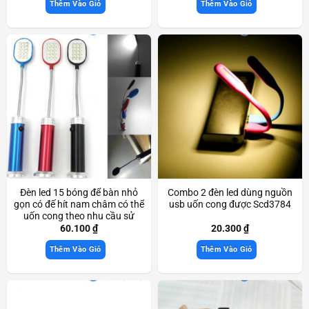
Thêm Vào Giỏ
Thêm Vào Giỏ
Đèn led 15 bóng để bàn nhỏ
Combo 2 đèn led dùng nguồn
gọn có đế hít nam châm có thể
usb uốn cong được Scd3784
uốn cong theo nhu cầu sử
dụng Scd3477
60.100
₫
20.300
₫
Thêm Vào Giỏ
Thêm Vào Giỏ