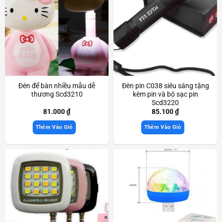
Đèn để bàn nhiều mẫu dễ
Đèn pin C038 siêu sáng tặng
thương Scd3210
kèm pin và bộ sạc pin
Scd3220
81.000
₫
85.100
₫
Thêm Vào Giỏ
Thêm Vào Giỏ