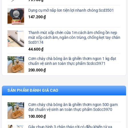
Dụng cụ mở nắp lon tiện lợi nhanh chóng Scd3501
147.200
₫
Thanh mút xốp chèn cửa 1m cách âm chống ồn nẹp
mút xốp cách âm, ngăn côn trùng, chống kẹt tay chân
Scd3174
44.600
₫
Cơm cháy chà bông ăn là ghiền thơm ngon 1 kg đạt
chuẩn vệ sinh an toàn thực phẩm Scdcc3971
200.000
₫
SẢN PHẨM ĐÁNH GIÁ CAO
Cơm cháy chà bông ăn là ghiền thơm ngon 500 gam
đạt chuẩn vệ sinh an toàn thực phẩm Scdcc3970
100.000
₫
Gậy chụp hình 3 chân tháo rời có điều khiển từ xa