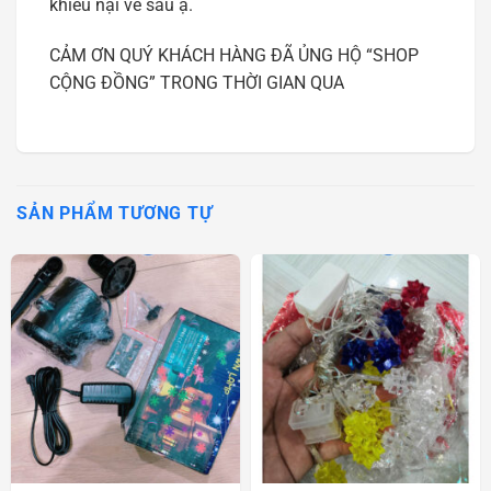
khiếu nại về sau ạ.
CẢM ƠN QUÝ KHÁCH HÀNG ĐÃ ỦNG HỘ “SHOP
CỘNG ĐỒNG” TRONG THỜI GIAN QUA
SẢN PHẨM TƯƠNG TỰ