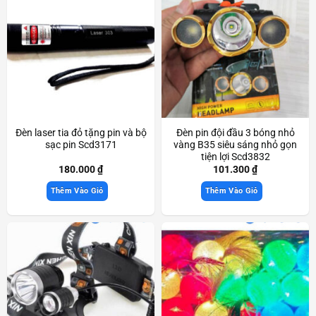
Đèn laser tia đỏ tặng pin và bộ
Đèn pin đội đầu 3 bóng nhỏ
sạc pin Scd3171
vàng B35 siêu sáng nhỏ gọn
tiện lợi Scd3832
180.000
₫
101.300
₫
Thêm Vào Giỏ
Thêm Vào Giỏ