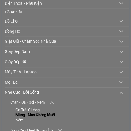
Điện Thoại - Phụ Kiện
Đồ Ăn Vặt
Đồ Chơi
Đồng Hồ
Giặt Giũ - Chăm Sóc Nhà Cửa
Giày Dép Nam
Giày Dép Nữ
Máy Tính - Laptop
Mẹ - Bé
Nhà Cửa - Đời Sống
Chăn - Ga - Gối - Nệm
Ga Trải Giường
Mùng - Màn Chống Muỗi
Nệm
Dụng Cụ - Thiết Bị Tiện Ích