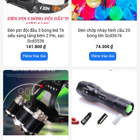
Đèn pin đội đầu 3 bóng led T6
Đèn chớp nháy hình cầu 20
siêu sáng tặng kèm 2 Pin, sạc
bóng lớn Scd3676
Scd3536
141.800
₫
74.300
₫
Thêm Vào Giỏ
Thêm Vào Giỏ