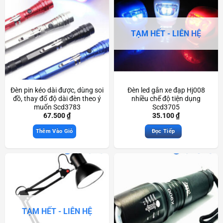
TẠM HẾT - LIÊN HỆ
Đèn pin kéo dài được, dùng soi
Đèn led gắn xe đạp Hj008
đồ, thay đổ độ dài đèn theo ý
nhiều chế độ tiện dụng
muốn Scd3783
Scd3705
67.500
₫
35.100
₫
Thêm Vào Giỏ
Đọc Tiếp
TẠM HẾT - LIÊN HỆ