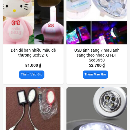
Đèn để bàn nhiều mẫu dễ
USB ánh sáng 7 màu ánh
thương Scd3210
sáng theo nhạc XH-D1
Scd3650
81.000
₫
52.700
₫
Thêm Vào Giỏ
Thêm Vào Giỏ