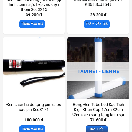
hình, cắm trực tiếp vào điện
K868 Scd3549
thoại Scd3215
39.200
₫
28.200
₫
Thêm Vào Giỏ
Thêm Vào Giỏ
TẠM HẾT - LIÊN HỆ
Đèn laser tia đỏ tặng pin và bộ
Bóng Đèn Tube Led Sạc Tích
sạc pin Scd3171
Điện Khẩn Cấp 17cm 32cm
52cm siêu sáng tặng kèm sạc
USB dùng khi mất điện
180.000
₫
71.600
₫
Scd3591
Thêm Vào Giỏ
Đọc Tiếp