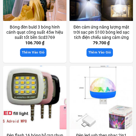
Bóng đèn buld 3 bóng hình
Đèn cảm ứng năng lượng mặt
cánh quạt công suất 45w hiệu
trời sạc pin S100 bóng led sạc
suất tốt bền Scd3769
tích điện chiếu sáng cảm ứng
thông minh Scd3530
106.700
₫
79.700
₫
Thêm Vào Giỏ
Thêm Vào Giỏ
Đèn flash 16 bóng hỗ trợ chụp
Đèn led usb theo nhạc 2in1