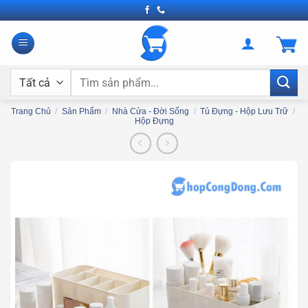
Bỏ
qua
nội
dung
Tìm
kiếm:
Trang Chủ
/
Sản Phẩm
/
Nhà Cửa - Đời Sống
/
Tủ Đựng - Hộp Lưu Trữ
/
Hộp Đựng