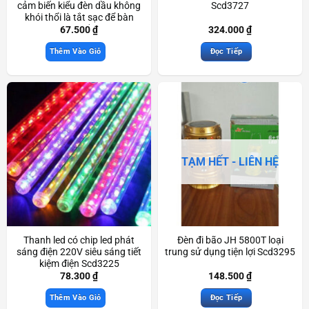
cảm biến kiểu đèn dầu không
Scd3727
khói thổi là tắt sạc để bàn
trang trí đẹp mắt Scd3466
67.500
₫
324.000
₫
Thêm Vào Giỏ
Đọc Tiếp
TẠM HẾT - LIÊN HỆ
Thanh led có chip led phát
Đèn đi bão JH 5800T loại
sáng điện 220V siêu sáng tiết
trung sử dụng tiện lợi Scd3295
kiệm điện Scd3225
78.300
₫
148.500
₫
Thêm Vào Giỏ
Đọc Tiếp