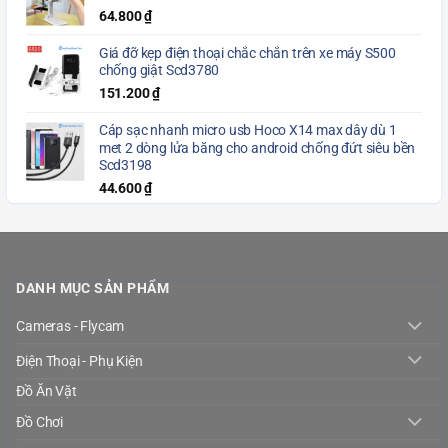
64.800
₫
Giá đỡ kẹp điện thoại chắc chắn trên xe máy S500
chống giật Scd3780
151.200
₫
Cáp sạc nhanh micro usb Hoco X14 max dây dù 1
met 2 dòng lửa băng cho android chống đứt siêu bền
Scd3198
44.600
₫
DANH MỤC SẢN PHẨM
Cameras - Flycam
Điện Thoại - Phụ Kiện
Đồ Ăn Vặt
Đồ Chơi