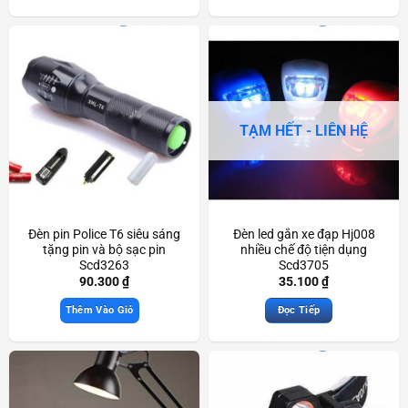
TẠM HẾT - LIÊN HỆ
Đèn pin Police T6 siêu sáng
Đèn led gắn xe đạp Hj008
tặng pin và bộ sạc pin
nhiều chế độ tiện dụng
Scd3263
Scd3705
90.300
₫
35.100
₫
Thêm Vào Giỏ
Đọc Tiếp