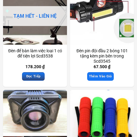
TẠM HẾT - LIÊN HỆ
Đèn để bàn làm việc loại 1 có
Đèn pin đội đầu 2 bóng 101
đế tiện lợi Scd3538
tặng kèm pin bên trong
Scd3545
178.200
₫
67.500
₫
Đọc Tiếp
Thêm Vào Giỏ