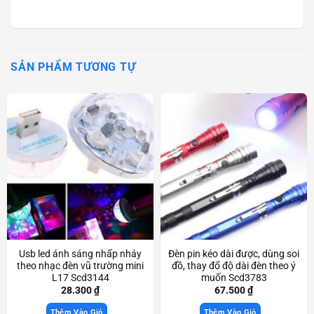
SẢN PHẨM TƯƠNG TỰ
Usb led ánh sáng nhấp nháy
Đèn pin kéo dài được, dùng soi
theo nhạc đèn vũ trường mini
đồ, thay đổ độ dài đèn theo ý
L17 Scd3144
muốn Scd3783
28.300
₫
67.500
₫
Thêm Vào Giỏ
Thêm Vào Giỏ