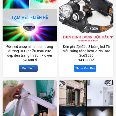
TẠM HẾT - LIÊN HỆ
Đèn led chớp hình hoa hướng
Đèn pin đội đầu 3 bóng led T6
dương UFO nhiều màu cực
siêu sáng tặng kèm 2 Pin, sạc
đẹp đèn trang trí Sun Flower
Scd3536
Led Light đẹp mắt Scd3740
59.400
₫
141.800
₫
Đọc Tiếp
Thêm Vào Giỏ