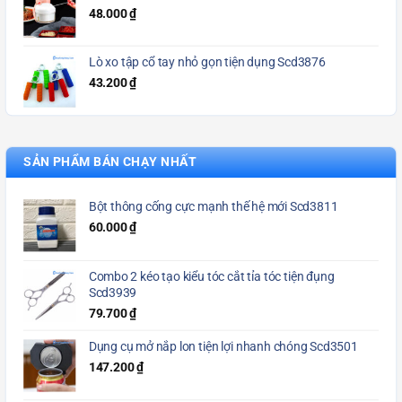
48.000
₫
Lò xo tập cổ tay nhỏ gọn tiện dụng Scd3876
43.200
₫
SẢN PHẨM BÁN CHẠY NHẤT
Bột thông cống cực mạnh thế hệ mới Scd3811
60.000
₫
Combo 2 kéo tạo kiểu tóc cắt tỉa tóc tiện đụng
Scd3939
79.700
₫
Dụng cụ mở nắp lon tiện lợi nhanh chóng Scd3501
147.200
₫