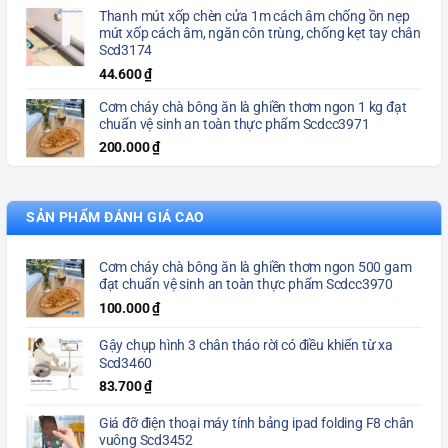
Thanh mút xốp chèn cửa 1m cách âm chống ồn nẹp
mút xốp cách âm, ngăn côn trùng, chống kẹt tay chân
Scd3174
44.600
₫
Cơm cháy chà bông ăn là ghiền thơm ngon 1 kg đạt
chuẩn vệ sinh an toàn thực phẩm Scdcc3971
200.000
₫
SẢN PHẨM ĐÁNH GIÁ CAO
Cơm cháy chà bông ăn là ghiền thơm ngon 500 gam
đạt chuẩn vệ sinh an toàn thực phẩm Scdcc3970
100.000
₫
Gậy chụp hình 3 chân tháo rời có điều khiển từ xa
Scd3460
83.700
₫
Giá đỡ điện thoại máy tính bảng ipad folding F8 chân
vuông Scd3452