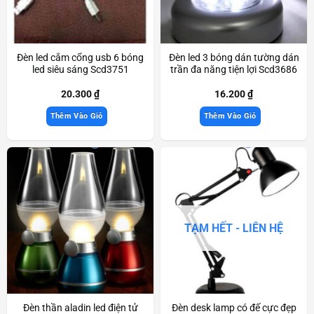
Đèn led cắm cổng usb 6 bóng
Đèn led 3 bóng dán tường dán
led siêu sáng Scd3751
trần đa năng tiện lợi Scd3686
20.300
₫
16.200
₫
Thêm Vào Giỏ
Thêm Vào Giỏ
TẠM HẾT - LIÊN HỆ
Đèn thần aladin led điện tử
Đèn desk lamp có đế cực đẹp