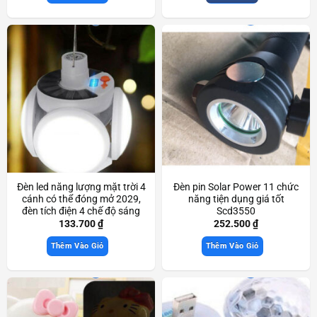
Đèn led năng lượng mặt trời 4
Đèn pin Solar Power 11 chức
cánh có thể đóng mở 2029,
năng tiện dụng giá tốt
đèn tích điện 4 chế độ sáng
Scd3550
Scd3590
133.700
₫
252.500
₫
Thêm Vào Giỏ
Thêm Vào Giỏ