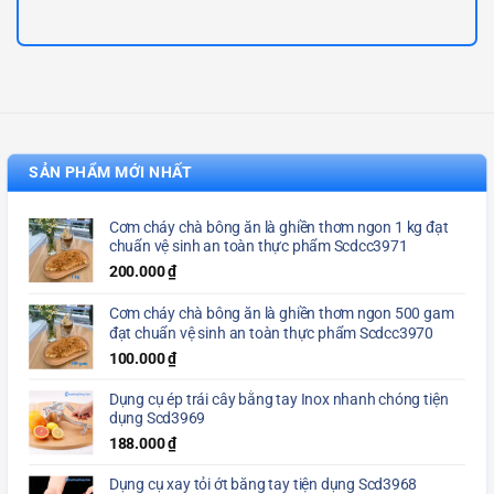
SẢN PHẨM MỚI NHẤT
Cơm cháy chà bông ăn là ghiền thơm ngon 1 kg đạt
chuẩn vệ sinh an toàn thực phẩm Scdcc3971
200.000
₫
Cơm cháy chà bông ăn là ghiền thơm ngon 500 gam
đạt chuẩn vệ sinh an toàn thực phẩm Scdcc3970
100.000
₫
Dụng cụ ép trái cây bằng tay Inox nhanh chóng tiện
dụng Scd3969
188.000
₫
Dụng cụ xay tỏi ớt bằng tay tiện dụng Scd3968