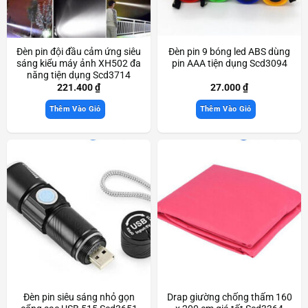
Đèn pin đội đầu cảm ứng siêu
Đèn pin 9 bóng led ABS dùng
sáng kiểu máy ảnh XH502 đa
pin AAA tiện dụng Scd3094
năng tiện dụng Scd3714
221.400
₫
27.000
₫
Thêm Vào Giỏ
Thêm Vào Giỏ
Đèn pin siêu sáng nhỏ gọn
Drap giường chống thấm 160