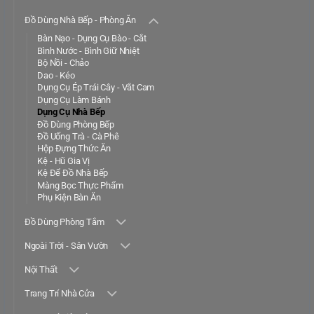
Đồ Dùng Nhà Bếp - Phòng Ăn
Bàn Nạo - Dụng Cụ Bào - Cắt
Bình Nước - Bình Giữ Nhiệt
Bộ Nồi - Chảo
Dao - Kéo
Dụng Cụ Ép Trái Cây - Vắt Cam
Dụng Cụ Làm Bánh
Dụng Cụ Nhà Bếp
Đồ Dùng Phòng Bếp
Đồ Uống Trà - Cà Phê
Hộp Đựng Thức Ăn
Kệ - Hũ Gia Vị
Kệ Để Đồ Nhà Bếp
Màng Bọc Thực Phẩm
Phụ Kiện Bàn Ăn
Đồ Dùng Phòng Tắm
Ngoài Trời - Sân Vườn
Nội Thất
Trang Trí Nhà Cửa