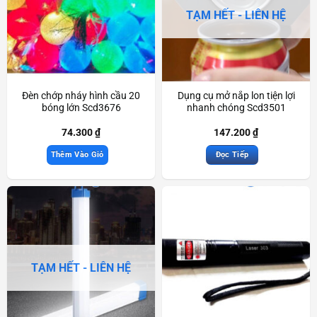
TẠM HẾT - LIÊN HỆ
Đèn chớp nháy hình cầu 20
Dụng cụ mở nắp lon tiện lợi
bóng lớn Scd3676
nhanh chóng Scd3501
74.300
₫
147.200
₫
Thêm Vào Giỏ
Đọc Tiếp
TẠM HẾT - LIÊN HỆ