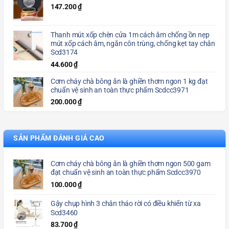
147.200
₫
Thanh mút xốp chèn cửa 1m cách âm chống ồn nẹp
mút xốp cách âm, ngăn côn trùng, chống kẹt tay chân
Scd3174
44.600
₫
Cơm cháy chà bông ăn là ghiền thơm ngon 1 kg đạt
chuẩn vệ sinh an toàn thực phẩm Scdcc3971
200.000
₫
SẢN PHẨM ĐÁNH GIÁ CAO
Cơm cháy chà bông ăn là ghiền thơm ngon 500 gam
đạt chuẩn vệ sinh an toàn thực phẩm Scdcc3970
100.000
₫
Gậy chụp hình 3 chân tháo rời có điều khiển từ xa
Scd3460
83.700
₫