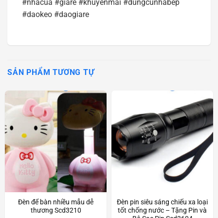
#nhacua #giare #khuyenmai #dungcunhabep
#daokeo #daogiare
SẢN PHẨM TƯƠNG TỰ
Đèn để bàn nhiều mẫu dễ
Đèn pin siêu sáng chiếu xa loại
thương Scd3210
tốt chống nước – Tặng Pin và