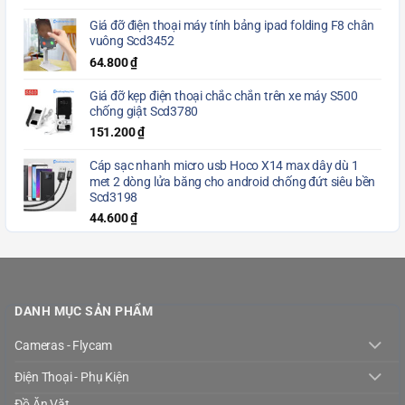
Giá đỡ điện thoại máy tính bảng ipad folding F8 chân
vuông Scd3452
64.800
₫
Giá đỡ kẹp điện thoại chắc chắn trên xe máy S500
chống giật Scd3780
151.200
₫
Cáp sạc nhanh micro usb Hoco X14 max dây dù 1
met 2 dòng lửa băng cho android chống đứt siêu bền
Scd3198
44.600
₫
DANH MỤC SẢN PHẨM
Cameras - Flycam
Điện Thoại - Phụ Kiện
Đồ Ăn Vặt