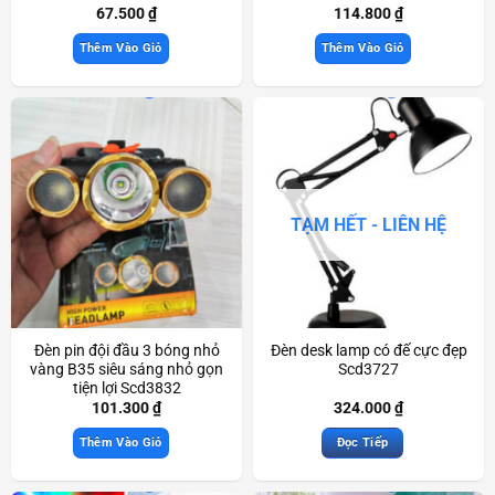
67.500
₫
114.800
₫
Thêm Vào Giỏ
Thêm Vào Giỏ
TẠM HẾT - LIÊN HỆ
Đèn pin đội đầu 3 bóng nhỏ
Đèn desk lamp có đế cực đẹp
vàng B35 siêu sáng nhỏ gọn
Scd3727
tiện lợi Scd3832
101.300
₫
324.000
₫
Thêm Vào Giỏ
Đọc Tiếp