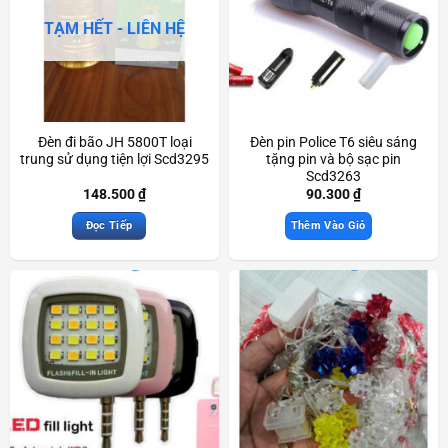
TẠM HẾT - LIÊN HỆ
Đèn đi bão JH 5800T loại
Đèn pin Police T6 siêu sáng
trung sử dụng tiện lợi Scd3295
tặng pin và bộ sạc pin
Scd3263
148.500
₫
90.300
₫
Đọc Tiếp
Thêm Vào Giỏ