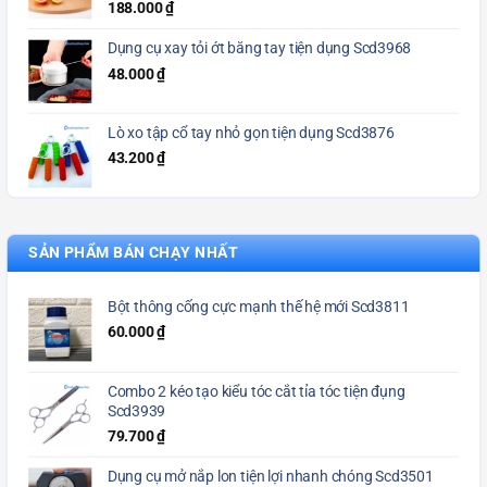
188.000
₫
Dụng cụ xay tỏi ớt bằng tay tiện dụng Scd3968
48.000
₫
Lò xo tập cổ tay nhỏ gọn tiện dụng Scd3876
43.200
₫
SẢN PHẨM BÁN CHẠY NHẤT
Bột thông cống cực mạnh thế hệ mới Scd3811
60.000
₫
Combo 2 kéo tạo kiểu tóc cắt tỉa tóc tiện đụng
Scd3939
79.700
₫
Dụng cụ mở nắp lon tiện lợi nhanh chóng Scd3501