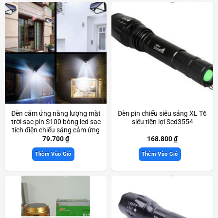
Đèn cảm ứng năng lượng mặt
Đèn pin chiếu siêu sáng XL T6
trời sạc pin S100 bóng led sạc
siêu tiện lợi Scd3554
tích điện chiếu sáng cảm ứng
thông minh Scd3530
79.700
₫
168.800
₫
Thêm Vào Giỏ
Thêm Vào Giỏ