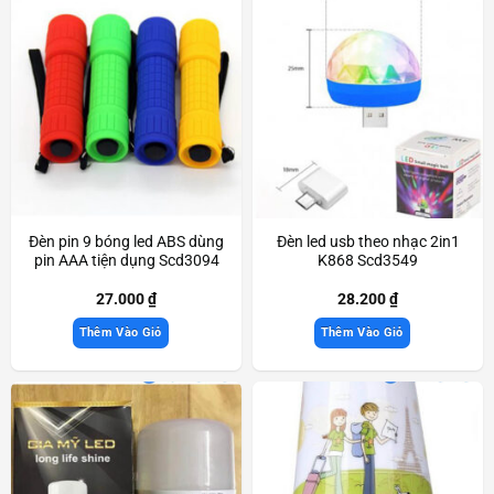
Đèn pin 9 bóng led ABS dùng
Đèn led usb theo nhạc 2in1
pin AAA tiện dụng Scd3094
K868 Scd3549
27.000
₫
28.200
₫
Thêm Vào Giỏ
Thêm Vào Giỏ