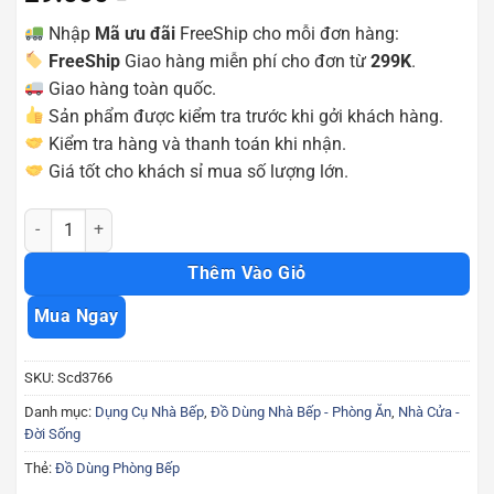
Nhập
Mã ưu đãi
FreeShip cho mỗi đơn hàng:
FreeShip
Giao hàng miễn phí cho đơn từ
299K
.
Giao hàng toàn quốc.
Sản phẩm được kiểm tra trước khi gởi khách hàng.
Kiểm tra hàng và thanh toán khi nhận.
Giá tốt cho khách sỉ mua số lượng lớn.
Dụng cụ gắp mắt dứa, gọt mắt dứa thơm khóm bộ 2 cái Scd3766 số 
Thêm Vào Giỏ
Mua Ngay
SKU:
Scd3766
Danh mục:
Dụng Cụ Nhà Bếp
,
Đồ Dùng Nhà Bếp - Phòng Ăn
,
Nhà Cửa -
Đời Sống
Thẻ:
Đồ Dùng Phòng Bếp