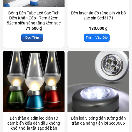
Bóng Đèn Tube Led Sạc Tích
Đèn laser tia đỏ tặng pin và bộ
Điện Khẩn Cấp 17cm 32cm
sạc pin Scd3171
52cm siêu sáng tặng kèm sạc
USB dùng khi mất điện
71.600
₫
180.000
₫
Scd3591
Đọc Tiếp
Thêm Vào Giỏ
Đèn thần aladin led điện tử
Đèn led 3 bóng dán tường dán
cảm biến kiểu đèn dầu không
trần đa năng tiện lợi Scd3686
khói thổi là tắt sạc để bàn