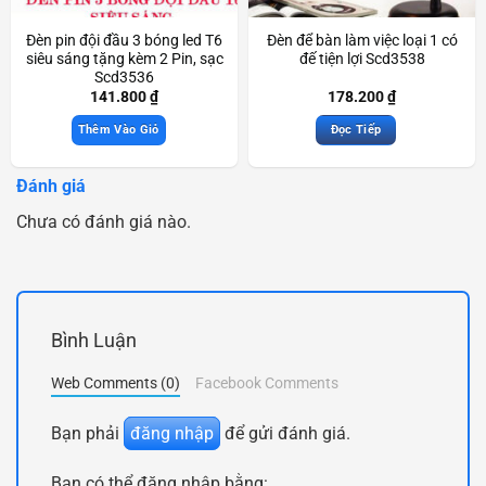
Đèn pin đội đầu 3 bóng led T6
Đèn để bàn làm việc loại 1 có
siêu sáng tặng kèm 2 Pin, sạc
đế tiện lợi Scd3538
Scd3536
141.800
₫
178.200
₫
Thêm Vào Giỏ
Đọc Tiếp
Đánh giá
Chưa có đánh giá nào.
Bình Luận
Web Comments (0)
Facebook Comments
Bạn phải
đăng nhập
để gửi đánh giá.
Bạn có thể đăng nhập bằng: