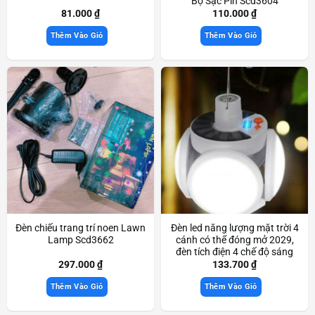
Bộ Sạc Pin Scd3604
81.000
₫
110.000
₫
Thêm Vào Giỏ
Thêm Vào Giỏ
Đèn chiếu trang trí noen Lawn
Đèn led năng lượng mặt trời 4
Lamp Scd3662
cánh có thể đóng mở 2029,
đèn tích điện 4 chế độ sáng
Scd3590
297.000
₫
133.700
₫
Thêm Vào Giỏ
Thêm Vào Giỏ