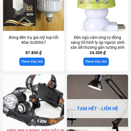
Bóng đèn trụ gia mỹ loại tốt
Đèn ngủ cảm ứng tự động
40w Scd3667
sáng tối hình ly úp ngược xinh
xắn dễ thương gắn tường ánh
sáng dịu nhẹ Scd3336
87.800
₫
24.300
₫
Thêm Vào Giỏ
Thêm Vào Giỏ
TẠM HẾT - LIÊN HỆ