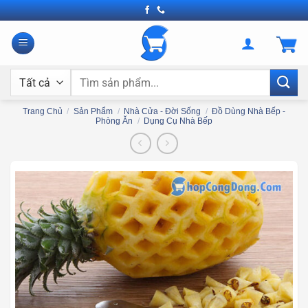
Bỏ
qua
nội
dung
Tìm
kiếm:
Trang Chủ
/
Sản Phẩm
/
Nhà Cửa - Đời Sống
/
Đồ Dùng Nhà Bếp -
Phòng Ăn
/
Dụng Cụ Nhà Bếp