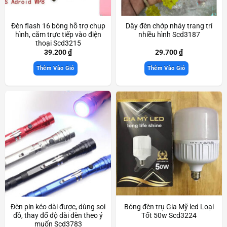
Đèn flash 16 bóng hỗ trợ chụp
Dây đèn chớp nháy trang trí
hình, cắm trực tiếp vào điện
nhiều hình Scd3187
thoại Scd3215
39.200
₫
29.700
₫
Thêm Vào Giỏ
Thêm Vào Giỏ
Đèn pin kéo dài được, dùng soi
Bóng đèn trụ Gia Mỹ led Loại
đồ, thay đổ độ dài đèn theo ý
Tốt 50w Scd3224
muốn Scd3783