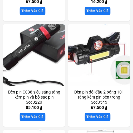
trang trí đẹp mắt Scd3466
67.500
₫
16.200
₫
Thêm Vào Giỏ
Thêm Vào Giỏ
Đèn pin C038 siêu sáng tặng
Đèn pin đội đầu 2 bóng 101
kèm pin và bộ sạc pin
tặng kèm pin bên trong
Scd3220
Scd3545
85.100
₫
67.500
₫
Thêm Vào Giỏ
Thêm Vào Giỏ