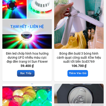
TẠM HẾT - LIÊN HỆ
Đèn led chớp hình hoa hướng
Bóng đèn buld 3 bóng hình
dương UFO nhiều màu cực
cánh quạt công suất 45w hiệu
đẹp đèn trang trí Sun Flower
suất tốt bền Scd3769
Led Light đẹp mắt Scd3740
59.400
₫
106.700
₫
Đọc Tiếp
Thêm Vào Giỏ