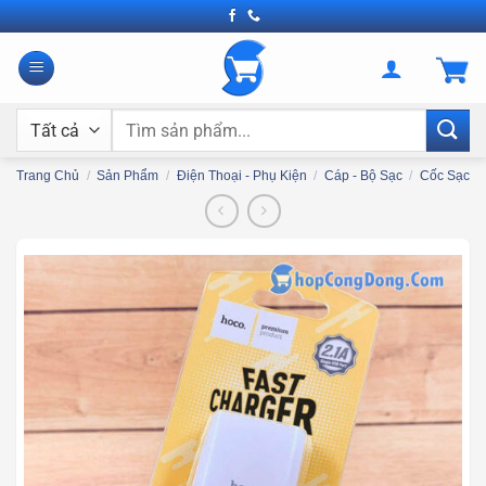
Bỏ
qua
nội
dung
Tìm
kiếm:
Trang Chủ
/
Sản Phẩm
/
Điện Thoại - Phụ Kiện
/
Cáp - Bộ Sạc
/
Cốc Sạc