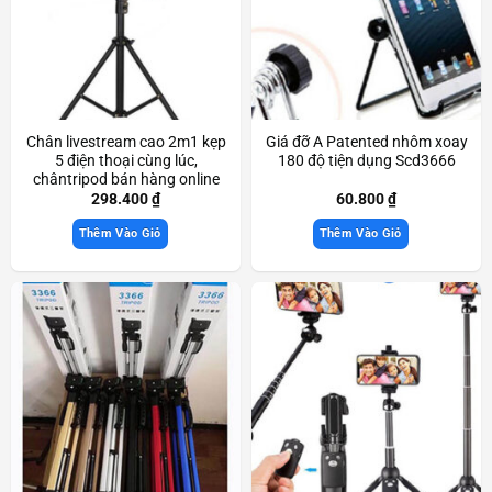
Chân livestream cao 2m1 kẹp
Giá đỡ A Patented nhôm xoay
5 điện thoại cùng lúc,
180 độ tiện dụng Scd3666
chântripod bán hàng online
Scd3090
298.400
₫
60.800
₫
Thêm Vào Giỏ
Thêm Vào Giỏ