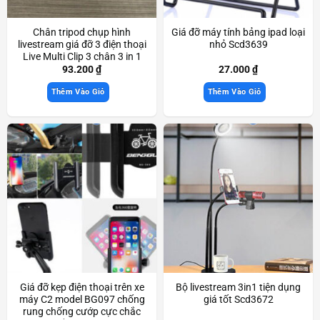
Chân tripod chụp hình
Giá đỡ máy tính bảng ipad loại
livestream giá đỡ 3 điện thoại
nhỏ Scd3639
Live Multi Clip 3 chân 3 in 1
xoay 360 độ Scd3533
93.200
₫
27.000
₫
Thêm Vào Giỏ
Thêm Vào Giỏ
Giá đỡ kẹp điện thoại trên xe
Bộ livestream 3in1 tiện dụng
máy C2 model BG097 chống
giá tốt Scd3672
rung chống cướp cực chắc