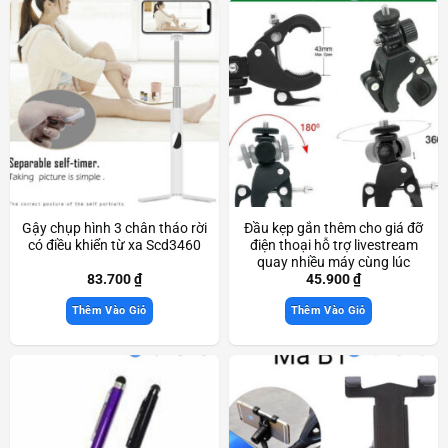
Gậy chụp hình 3 chân tháo rời
Đầu kẹp gắn thêm cho giá đỡ
có điều khiển từ xa Scd3460
điện thoại hỗ trợ livestream
quay nhiều máy cùng lúc
Scd3560
83.700
₫
45.900
₫
Thêm Vào Giỏ
Thêm Vào Giỏ