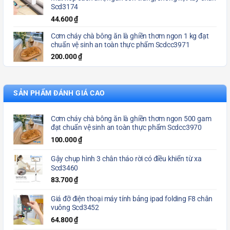
Scd3174
44.600
₫
Cơm cháy chà bông ăn là ghiền thơm ngon 1 kg đạt
chuẩn vệ sinh an toàn thực phẩm Scdcc3971
200.000
₫
SẢN PHẨM ĐÁNH GIÁ CAO
Cơm cháy chà bông ăn là ghiền thơm ngon 500 gam
đạt chuẩn vệ sinh an toàn thực phẩm Scdcc3970
100.000
₫
Gậy chụp hình 3 chân tháo rời có điều khiển từ xa
Scd3460
83.700
₫
Giá đỡ điện thoại máy tính bảng ipad folding F8 chân
vuông Scd3452
64.800
₫