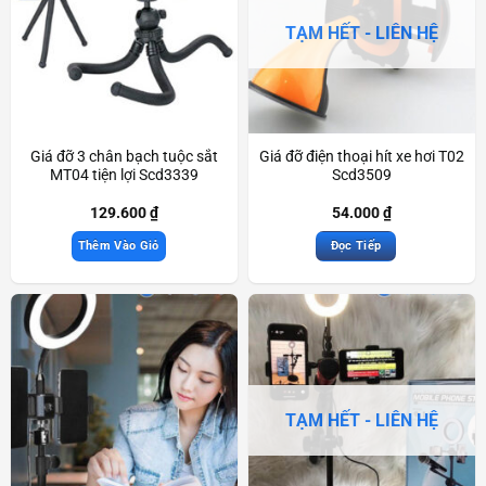
TẠM HẾT - LIÊN HỆ
Giá đỡ 3 chân bạch tuộc sắt
Giá đỡ điện thoại hít xe hơi T02
MT04 tiện lợi Scd3339
Scd3509
129.600
₫
54.000
₫
Thêm Vào Giỏ
Đọc Tiếp
TẠM HẾT - LIÊN HỆ