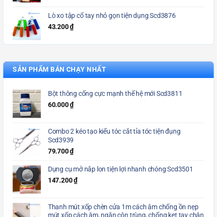
Lò xo tập cổ tay nhỏ gọn tiện dụng Scd3876
43.200
₫
SẢN PHẨM BÁN CHẠY NHẤT
Bột thông cống cực mạnh thế hệ mới Scd3811
60.000
₫
Combo 2 kéo tạo kiểu tóc cắt tỉa tóc tiện đụng
Scd3939
79.700
₫
Dụng cụ mở nắp lon tiện lợi nhanh chóng Scd3501
147.200
₫
Thanh mút xốp chèn cửa 1m cách âm chống ồn nẹp
mút xốp cách âm, ngăn côn trùng, chống kẹt tay chân