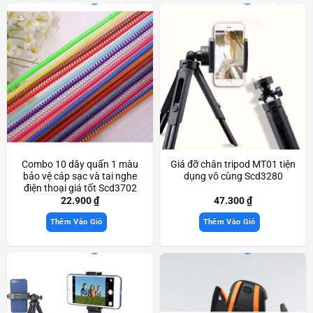
Combo 10 dây quấn 1 màu
Giá đỡ chân tripod MT01 tiện
bảo vệ cáp sạc và tai nghe
dụng vô cùng Scd3280
điện thoại giá tốt Scd3702
22.900
₫
47.300
₫
Thêm Vào Giỏ
Thêm Vào Giỏ