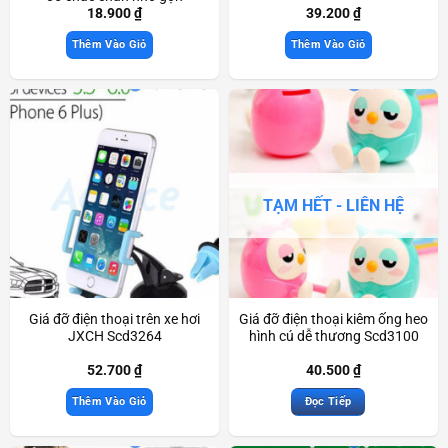
Scd3366
18.900
₫
39.200
₫
Thêm Vào Giỏ
Thêm Vào Giỏ
TẠM HẾT - LIÊN HỆ
Giá đỡ điện thoại trên xe hơi
Giá đỡ điện thoại kiêm ống heo
JXCH Scd3264
hình cú dễ thương Scd3100
52.700
₫
40.500
₫
Thêm Vào Giỏ
Đọc Tiếp