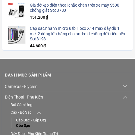
Giá đỡ kẹp điện thoại chắc chắn trên xe máy S500
chống giật Scd3780
151.200
₫
Cáp sạc nhanh micro usb Hoco X14 max dây dù 1
met 2 dòng lửa băng cho android chống đứt siêu bền
Scd3198
44.600
₫
DANH MỤC SẢN PHẨM
Cameras - Flycam
Điện Thoại - Phụ Kiện
Bút Cảm Ứng
Cáp - Bộ Sạc
Cáp Sạc - Cáp Otg
Cốc Sạc
Dây Đeo - Phụ Kiện Trang Trí