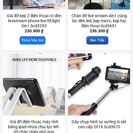
Giá đỡ kẹp 2 điện thoại có đèn
Chân đỡ live stream 4in1 cùng
livestream phone live fill light
lúc đèn led, kẹp micro, kẹp hai
3in1 Scd3293
điện thoại Scd3691
230.900
₫
236.300
₫
Thêm Vào Giỏ
Đọc Tiếp
Giá đỡ điện thoại, máy tính
Gậy chụp hình tự sướng si sắt
bảng ipad nhựa chịu lực WF-
cao cấp 2016 Scd3670
05 chắc chắn nhỏ gọn