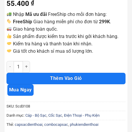
55.400
₫
Nhập
Mã ưu đãi
FreeShip cho mỗi đơn hàng:
FreeShip
Giao hàng miễn phí cho đơn từ
299K
.
Giao hàng toàn quốc.
Sản phẩm được kiểm tra trước khi gởi khách hàng.
Kiểm tra hàng và thanh toán khi nhận.
Giá tốt cho khách sỉ mua số lượng lớn.
Củ sạc nhanh Hoco C72A cốc sạc tương thích mọi thiết bị hàng chí
Thêm Vào Giỏ
Mua Ngay
SKU:
Scd3108
Danh mục:
Cáp - Bộ Sạc
,
Cốc Sạc
,
Điện Thoại - Phụ Kiện
Thẻ:
capsacdienthoai
,
combocapsac
,
phukiendienthoai