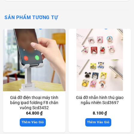
SẢN PHẨM TƯƠNG TỰ
Giá đỡ điện thoại máy tính
Giá đỡ nhẫn hình thú giao
bảng ipad folding F8 chân
ngẫu nhiên Scd3697
vuông Scd3452
64.800
₫
8.100
₫
Thêm Vào Giỏ
Thêm Vào Giỏ