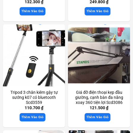
chắn Scd3357
132.300
₫
249.800
₫
Thêm Vào Giỏ
Thêm Vào Giỏ
Tripod 3 chân kiêm gậy tự
Giá đỡ điện thoại kẹp đầu
sướng k07 có bluetooth
giường, cạnh bàn đa năng
Scd3559
xoay 360 tiện lợi Scd3086
110.700
₫
121.500
₫
Thêm Vào Giỏ
Thêm Vào Giỏ