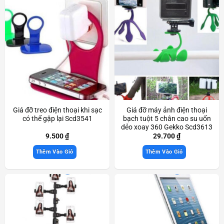
Giá đỡ treo điện thoại khi sạc
Giá đỡ máy ảnh điện thoại
có thể gập lại Scd3541
bạch tuột 5 chân cao su uốn
dẻo xoay 360 Gekko Scd3613
9.500
₫
29.700
₫
Thêm Vào Giỏ
Thêm Vào Giỏ