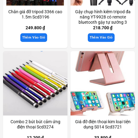
Chân giá đỡ tripod 3366 cao
Gậy chụp hình kiêm tripod đa
1.5m Scd3196
năng YT-9928 có remote
bluetooth gậy tự sướng 3
chân chắc chắn Scd3619
249.800
₫
218.700
₫
Thêm Vào Giỏ
Thêm Vào Giỏ
Combo 2 bút bút cảm ứng
Giá đỡ điện thoại kim loại tiện
điện thoại Scd3274
dụng S014 Scd3721
12.200
₫
33.800
₫