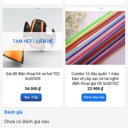
TẠM HẾT - LIÊN HỆ
Giá đỡ điện thoại hít xe hơi T02
Combo 10 dây quấn 1 màu
Scd3509
bảo vệ cáp sạc và tai nghe
điện thoại giá tốt Scd3702
54.000
₫
22.900
₫
Đọc Tiếp
Thêm Vào Giỏ
Đánh giá
Chưa có đánh giá nào.