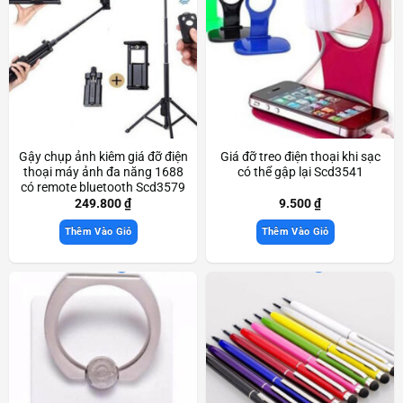
Gậy chụp ảnh kiêm giá đỡ điện
Giá đỡ treo điện thoại khi sạc
thoại máy ảnh đa năng 1688
có thể gập lại Scd3541
có remote bluetooth Scd3579
249.800
₫
9.500
₫
Thêm Vào Giỏ
Thêm Vào Giỏ