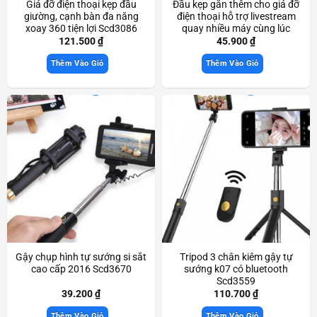
Giá đỡ điện thoại kẹp đầu
Đầu kẹp gắn thêm cho giá đỡ
giường, cạnh bàn đa năng
điện thoại hỗ trợ livestream
xoay 360 tiện lợi Scd3086
quay nhiều máy cùng lúc
Scd3560
121.500
₫
45.900
₫
Thêm Vào Giỏ
Thêm Vào Giỏ
Gậy chụp hình tự sướng si sắt
Tripod 3 chân kiêm gậy tự
cao cấp 2016 Scd3670
sướng k07 có bluetooth
Scd3559
39.200
₫
110.700
₫
Thêm Vào Giỏ
Thêm Vào Giỏ