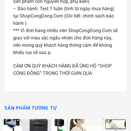
sản phẩm còn nguyên hộp, phụ kiện)
– Bảo hành: Test 1 tuần (tính từ ngày mua hàng)
tại ShopCongDong.Com (Chi tiết: chính sách bảo
hành )
*** Vì đơn hàng nhiều nên ShopCongDong.Com sẽ
giao với màu sắc ngẫu nhiên cho đơn hàng này,
nên mong quý khách hàng thông cảm để không
khiếu nại về sau ạ.
CẢM ƠN QUÝ KHÁCH HÀNG ĐÃ ỦNG HỘ “SHOP
CỘNG ĐỒNG” TRONG THỜI GIAN QUA
SẢN PHẨM TƯƠNG TỰ