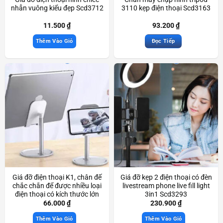
nhẫn vuông kiểu đẹp Scd3712
3110 kẹp điện thoại Scd3163
11.500
₫
93.200
₫
Thêm Vào Giỏ
Đọc Tiếp
Giá đỡ điện thoại K1, chân đế
Giá đỡ kẹp 2 điện thoại có đèn
chắc chắn để được nhiều loại
livestream phone live fill light
điện thoại có kích thước lớn
3in1 Scd3293
Scd3169
66.000
₫
230.900
₫
Thêm Vào Giỏ
Thêm Vào Giỏ