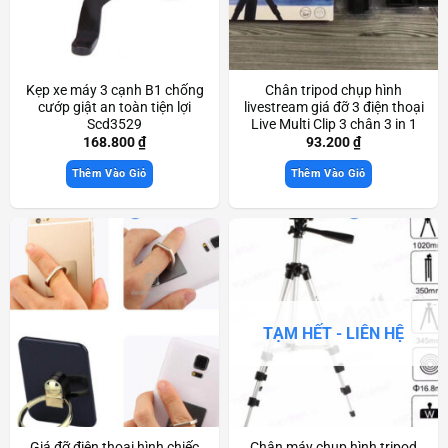
Kẹp xe máy 3 cạnh B1 chống
Chân tripod chụp hình
cướp giật an toàn tiện lợi
livestream giá đỡ 3 điện thoại
Scd3529
Live Multi Clip 3 chân 3 in 1
xoay 360 độ Scd3533
168.800
₫
93.200
₫
Thêm Vào Giỏ
Thêm Vào Giỏ
TẠM HẾT - LIÊN HỆ
Giá đỡ điện thoại hình chiếc
Chân máy chụp hình tripod