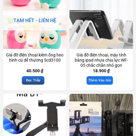
TẠM HẾT - LIÊN HỆ
Giá đỡ điện thoại kiêm ống heo
Giá đỡ điện thoại, máy tính
hình cú dễ thương Scd3100
bảng ipad nhựa chịu lực WF-
05 chắc chắn nhỏ gọn
Scd3366
40.500
₫
18.900
₫
Đọc Tiếp
Thêm Vào Giỏ