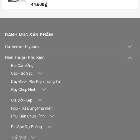
44.600
₫
DANH MỤC SẢN PHẨM
Cameras - Flycam
Điện Thoại - Phụ Kiện
Bút Cảm Ứng
Cáp - Bộ Sạc
Dây Đeo - Phụ Kiện Trang Trí
Gậy Chụp Hình
Giá Đỡ - Kẹp
Hộp - Túi Đựng Phụ Kiện
Phụ Kiện Chụp Hình
Pin Sạc Dự Phòng
Thẻ Nhớ