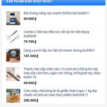
SẢN PHẨM BÁN CHẠY NHẤT
Bột thông cống cực mạnh thế hệ mới Scd3811
60.000
₫
Combo 2 kéo tạo kiểu tóc cắt tỉa tóc tiện đụng
Scd3939
79.700
₫
Dụng cụ mở nắp lon tiện lợi nhanh chóng Scd3501
147.200
₫
Thanh mút xốp chèn cửa 1m cách âm chống ồn nẹp
mút xốp cách âm, ngăn côn trùng, chống kẹt tay chân
Scd3174
44.600
₫
Cơm cháy chà bông ăn là ghiền thơm ngon 1 kg đạt
chuẩn vệ sinh an toàn thực phẩm Scdcc3971
200.000
₫