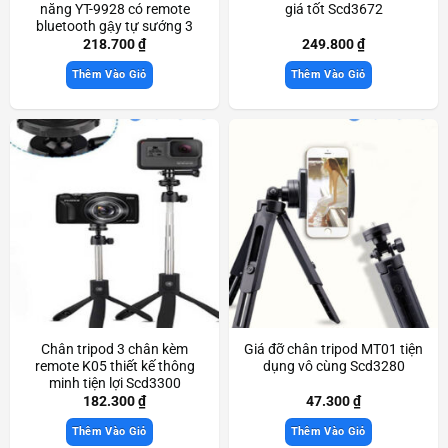
năng YT-9928 có remote
giá tốt Scd3672
bluetooth gậy tự sướng 3
chân chắc chắn Scd3619
218.700
₫
249.800
₫
Thêm Vào Giỏ
Thêm Vào Giỏ
Chân tripod 3 chân kèm
Giá đỡ chân tripod MT01 tiện
remote K05 thiết kế thông
dụng vô cùng Scd3280
minh tiện lợi Scd3300
182.300
₫
47.300
₫
Thêm Vào Giỏ
Thêm Vào Giỏ