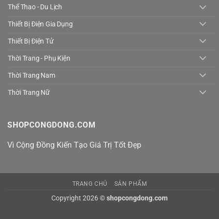
Thể Thao - Du Lịch
Thiết Bị Điện Gia Dụng
Thiết Bị Điện Tử
Thời Trang - Phụ Kiện
Thời Trang Nam
Thời Trang Nữ
SHOPCONGDONG.COM
Vì Cộng Đồng Kiến Tạo Giá Trị Tốt Đẹp
TRANG CHỦ
SẢN PHẨM
Copyright 2026 ©
shopcongdong.com