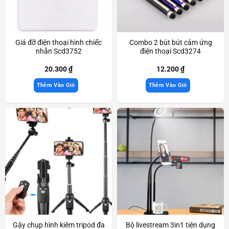
Giá đỡ điện thoại hình chiếc
Combo 2 bút bút cảm ứng
nhẫn Scd3752
điện thoại Scd3274
20.300
₫
12.200
₫
Thêm Vào Giỏ
Thêm Vào Giỏ
Gậy chụp hình kiêm tripod đa
Bộ livestream 3in1 tiện dụng