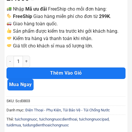
Nhập
Mã ưu đãi
FreeShip cho mỗi đơn hàng:
FreeShip
Giao hàng miễn phí cho đơn từ
299K
.
Giao hàng toàn quốc.
Sản phẩm được kiểm tra trước khi gởi khách hàng.
Kiểm tra hàng và thanh toán khi nhận.
Giá tốt cho khách sỉ mua số lượng lớn.
Combo 2 túi chống nước giá tốt Scd3803 số lượng
Thêm Vào Giỏ
Mua Ngay
SKU:
Scd3803
Danh mục:
Điện Thoại - Phụ Kiện
,
Túi Bảo Vệ - Túi Chống Nước
Thẻ:
tuichongnuoc
,
tuichongnuocdienthoai
,
tuichongnuocipad
,
tuidimua
,
tuidungdienthoaichongnuoc