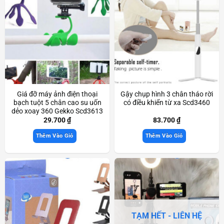
Giá đỡ máy ảnh điện thoại
Gậy chụp hình 3 chân tháo rời
bạch tuột 5 chân cao su uốn
có điều khiển từ xa Scd3460
dẻo xoay 360 Gekko Scd3613
29.700
₫
83.700
₫
Thêm Vào Giỏ
Thêm Vào Giỏ
TẠM HẾT - LIÊN HỆ