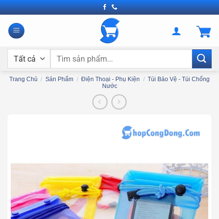
Bỏ
qua
nội
dung
Tìm
kiếm:
Trang Chủ
/
Sản Phẩm
/
Điện Thoại - Phụ Kiện
/
Túi Bảo Vệ - Túi Chống
Nước