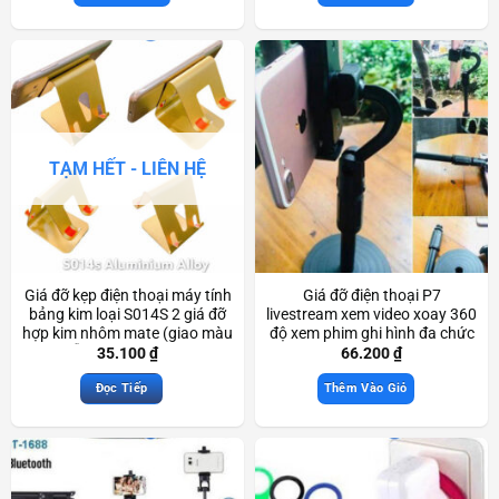
TẠM HẾT - LIÊN HỆ
Giá đỡ kẹp điện thoại máy tính
Giá đỡ điện thoại P7
bảng kim loại S014S 2 giá đỡ
livestream xem video xoay 360
hợp kim nhôm mate (giao màu
độ xem phim ghi hình đa chức
ngẫu nhiên) Scd3229
năng Scd3311
35.100
₫
66.200
₫
Đọc Tiếp
Thêm Vào Giỏ