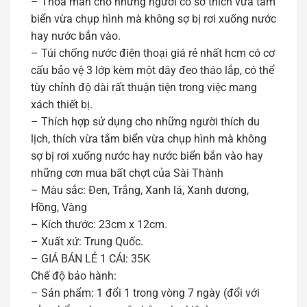
– Thỏa mãn cho những người có sở thích vừa tắm
biển vừa chụp hình mà không sợ bị rơi xuống nước
hay nước bắn vào.
– Túi chống nước điện thoại giá rẻ nhất hcm có cơ
cấu bảo vệ 3 lớp kèm một dây đeo tháo lắp, có thể
tùy chỉnh độ dài rất thuận tiện trong việc mang
xách thiết bị.
– Thích hợp sử dụng cho những người thích du
lịch, thích vừa tắm biển vừa chụp hình mà không
sợ bị rơi xuống nước hay nước biển bắn vào hay
những cơn mua bất chợt của Sài Thành
– Màu sắc: Đen, Trắng, Xanh lá, Xanh dương,
Hồng, Vàng
– Kích thước: 23cm x 12cm.
– Xuất xứ: Trung Quốc.
– GIÁ BÁN LẺ 1 CÁI: 35K
Chế độ bảo hành:
– Sản phẩm: 1 đổi 1 trong vòng 7 ngày (đổi với