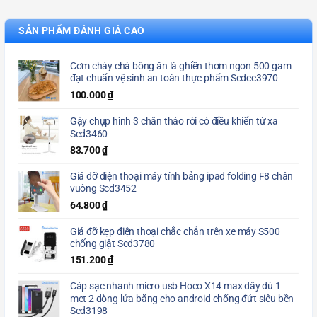
SẢN PHẨM ĐÁNH GIÁ CAO
Cơm cháy chà bông ăn là ghiền thơm ngon 500 gam
đạt chuẩn vệ sinh an toàn thực phẩm Scdcc3970
100.000
₫
Gậy chụp hình 3 chân tháo rời có điều khiển từ xa
Scd3460
83.700
₫
Giá đỡ điện thoại máy tính bảng ipad folding F8 chân
vuông Scd3452
64.800
₫
Giá đỡ kẹp điện thoại chắc chắn trên xe máy S500
chống giật Scd3780
151.200
₫
Cáp sạc nhanh micro usb Hoco X14 max dây dù 1
met 2 dòng lửa băng cho android chống đứt siêu bền
Scd3198