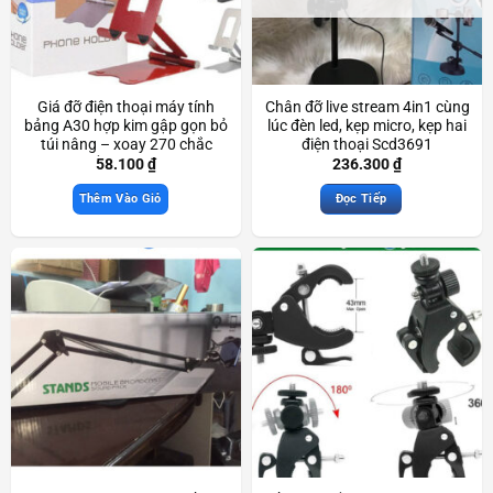
Giá đỡ điện thoại máy tính
Chân đỡ live stream 4in1 cùng
bảng A30 hợp kim gập gọn bỏ
lúc đèn led, kẹp micro, kẹp hai
túi nâng – xoay 270 chắc
điện thoại Scd3691
chắn Scd3233
58.100
₫
236.300
₫
Thêm Vào Giỏ
Đọc Tiếp