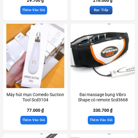
29.700
₫
216.000
₫
Thêm Vào Giỏ
Đọc Tiếp
Máy hút mụn Comedo Suction
Đai massage bụng Vibro
Tool Scd3104
Shape có remote Scd3668
77.000
₫
330.700
₫
Thêm Vào Giỏ
Thêm Vào Giỏ