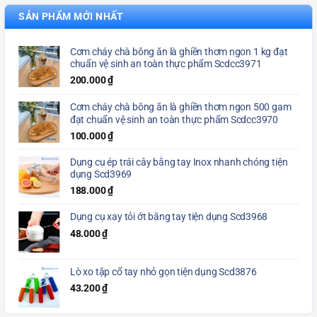
SẢN PHẨM MỚI NHẤT
Cơm cháy chà bông ăn là ghiền thơm ngon 1 kg đạt
chuẩn vệ sinh an toàn thực phẩm Scdcc3971
200.000
₫
Cơm cháy chà bông ăn là ghiền thơm ngon 500 gam
đạt chuẩn vệ sinh an toàn thực phẩm Scdcc3970
100.000
₫
Dụng cụ ép trái cây bằng tay Inox nhanh chóng tiện
dụng Scd3969
188.000
₫
Dụng cụ xay tỏi ớt bằng tay tiện dụng Scd3968
48.000
₫
Lò xo tập cổ tay nhỏ gọn tiện dụng Scd3876
43.200
₫