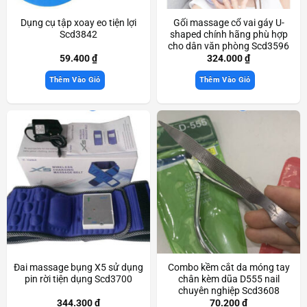
Dụng cụ tập xoay eo tiện lợi
Gối massage cổ vai gáy U-
Scd3842
shaped chính hãng phù hợp
cho dân văn phòng Scd3596
59.400
₫
324.000
₫
Thêm Vào Giỏ
Thêm Vào Giỏ
Đai massage bụng X5 sử dụng
Combo kềm cắt da móng tay
pin rời tiện dụng Scd3700
chân kèm dũa D555 nail
chuyên nghiệp Scd3608
344.300
₫
70.200
₫