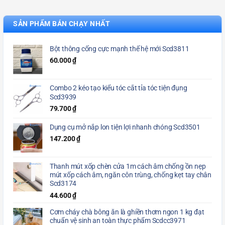
SẢN PHẨM BÁN CHẠY NHẤT
Bột thông cống cực mạnh thế hệ mới Scd3811
60.000
₫
Combo 2 kéo tạo kiểu tóc cắt tỉa tóc tiện đụng
Scd3939
79.700
₫
Dụng cụ mở nắp lon tiện lợi nhanh chóng Scd3501
147.200
₫
Thanh mút xốp chèn cửa 1m cách âm chống ồn nẹp
mút xốp cách âm, ngăn côn trùng, chống kẹt tay chân
Scd3174
44.600
₫
Cơm cháy chà bông ăn là ghiền thơm ngon 1 kg đạt
chuẩn vệ sinh an toàn thực phẩm Scdcc3971