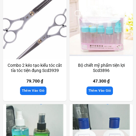
Combo 2 kéo tạo kiểu tóc cắt
Bộ chiết mỹ phẩm tiện lợi
tỉa tóc tiện đụng Scd3939
Scd3896
79.700
₫
47.300
₫
Thêm Vào Giỏ
Thêm Vào Giỏ