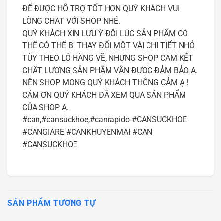
ĐỂ ĐƯỢC HỖ TRỢ TỐT HƠN QUÝ KHÁCH VUI
LÒNG CHAT VỚI SHOP NHÉ.
QUÝ KHÁCH XIN LƯU Ý ĐÔI LÚC SẢN PHẨM CÓ
THỂ CÓ THỂ BỊ THAY ĐỔI MỘT VÀI CHI TIẾT NHỎ
TÙY THEO LÔ HÀNG VỀ, NHƯNG SHOP CAM KẾT
CHẤT LƯỢNG SẢN PHẪM VẪN ĐƯỢC ĐẢM BẢO Ạ.
NÊN SHOP MONG QUÝ KHÁCH THÔNG CẢM Ạ !
CẢM ƠN QUÝ KHÁCH ĐÃ XEM QUA SẢN PHẨM
CỦA SHOP Ạ.
#can,#cansuckhoe,#canrapido #CANSUCKHOE
#CANGIARE #CANKHUYENMAI #CAN
#CANSUCKHOE
SẢN PHẨM TƯƠNG TỰ