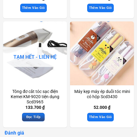
Thêm Vào Giỏ
Thêm Vào Giỏ
TẠM HẾT - LIÊN HỆ
Tông đơ cắt tóc sạc điện
Máy kẹp máy ép duỗi tóc mini
Kemei KM-9020 tiện dụng
có hộp Scd3430
Scd3965
133.700
₫
52.000
₫
Đọc Tiếp
Thêm Vào Giỏ
Đánh giá