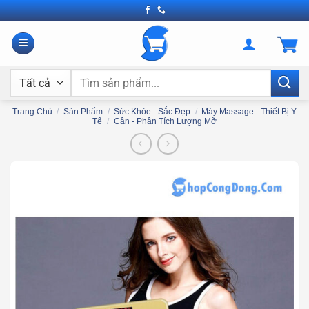
Bỏ
qua
nội
dung
Tìm
kiếm:
Trang Chủ
/
Sản Phẩm
/
Sức Khỏe - Sắc Đẹp
/
Máy Massage - Thiết Bị Y
Tế
/
Cân - Phân Tích Lượng Mỡ