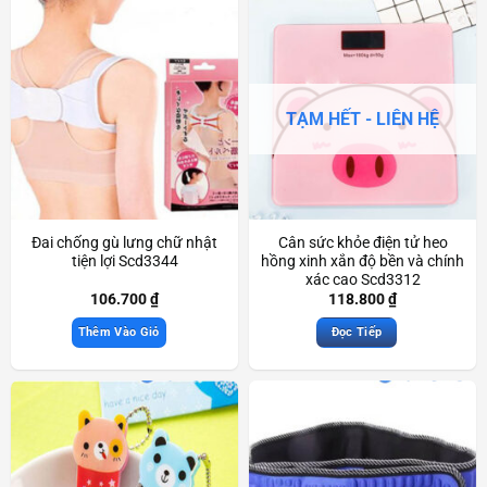
TẠM HẾT - LIÊN HỆ
Đai chống gù lưng chữ nhật
Cân sức khỏe điện tử heo
tiện lợi Scd3344
hồng xinh xắn độ bền và chính
xác cao Scd3312
106.700
₫
118.800
₫
Thêm Vào Giỏ
Đọc Tiếp