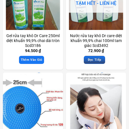
TẠM HẾT - LIÊN HỆ
Gel rửa tay khô Dr Care 250ml
Nước rửa tay khô Dr care diệt
diệt khuẩn 99,9% chai dài tròn
khuẩn 99,9% chai 100ml tam
Scd3186
giác Scd3492
94.500
₫
72.900
₫
Thêm Vào Giỏ
Đọc Tiếp