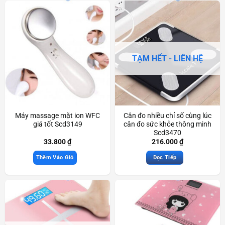
TẠM HẾT - LIÊN HỆ
Máy massage mặt ion WFC
Cân đo nhiều chỉ số cùng lúc
giá tốt Scd3149
cân đo sức khỏe thông minh
Scd3470
33.800
₫
216.000
₫
Thêm Vào Giỏ
Đọc Tiếp