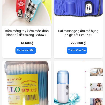
Bấm móng tay kiêm móc khóa
Đai massage giảm mỡ bụng
hình thú dễ thương Scd3433
X5 giá tốt Scd3671
13.500
₫
222.800
₫
Thêm Vào Giỏ
Thêm Vào Giỏ