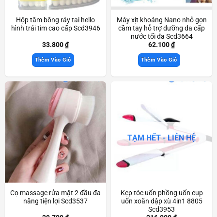
Hộp tăm bông ráy tai hello
Máy xịt khoáng Nano nhỏ gọn
hình trái tim cao cấp Scd3946
cầm tay hỗ trợ dưỡng da cấp
nước tối đa Scd3664
33.800
₫
62.100
₫
Thêm Vào Giỏ
Thêm Vào Giỏ
TẠM HẾT - LIÊN HỆ
Cọ massage rửa mặt 2 đầu đa
Kẹp tóc uốn phồng uốn cụp
năng tiện lợi Scd3537
uốn xoăn dập xù 4in1 8805
Scd3953