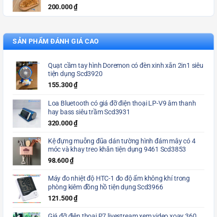
200.000
₫
SẢN PHẨM ĐÁNH GIÁ CAO
Quạt cầm tay hình Doremon có đèn xinh xắn 2in1 siêu
tiện dụng Scd3920
155.300
₫
Loa Bluetooth có giá đỡ điện thoại LP-V9 âm thanh
hay bass siêu trầm Scd3931
320.000
₫
Kệ đựng muỗng đũa dán tường hình đám mây có 4
móc và khay treo khăn tiện dụng 9461 Scd3853
98.600
₫
Máy đo nhiệt độ HTC-1 đo độ ẩm không khí trong
phòng kiêm đồng hồ tiện dụng Scd3966
121.500
₫
Giá đỡ điện thoại P7 livestream xem video xoay 360