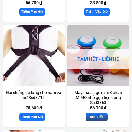
56.700
₫
33.800
₫
Thêm Vào Giỏ
Thêm Vào Giỏ
TẠM HẾT - LIÊN HỆ
Đai chống gù lưng cho nam và
Máy massage mini 3 chân
nữ Scd3715
MIMO nhỏ gọn tiện dụng
Scd3863
75.600
₫
56.700
₫
Thêm Vào Giỏ
Đọc Tiếp