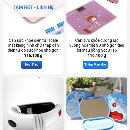
TẠM HẾT - LIÊN HỆ
Cân sức khỏe điện tử Iscale
Cân sức khỏe cường lực
mặt kiếng hình chữ thập cân
vuông họa tiết 3D nhỏ gọn tiện
điện tử đo sức khỏe nhỏ gọn
lợi màu hồng Scd3116
độ chính xác cao Scd3089
116.100
₫
116.100
₫
Đọc Tiếp
Thêm Vào Giỏ