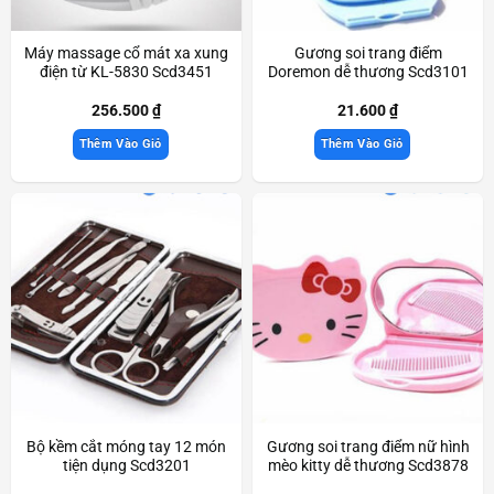
Máy massage cổ mát xa xung
Gương soi trang điểm
điện từ KL-5830 Scd3451
Doremon dễ thương Scd3101
256.500
₫
21.600
₫
Thêm Vào Giỏ
Thêm Vào Giỏ
Bộ kềm cắt móng tay 12 món
Gương soi trang điểm nữ hình
tiện dụng Scd3201
mèo kitty dễ thương Scd3878