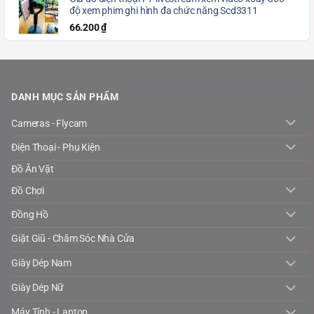
độ xem phim ghi hình đa chức năng Scd3311
66.200
₫
DANH MỤC SẢN PHẨM
Cameras - Flycam
Điện Thoại - Phụ Kiện
Đồ Ăn Vặt
Đồ Chơi
Đồng Hồ
Giặt Giũ - Chăm Sóc Nhà Cửa
Giày Dép Nam
Giày Dép Nữ
Máy Tính - Laptop