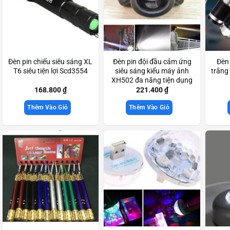
Đèn pin chiếu siêu sáng XL
Đèn pin đội đầu cảm ứng
Đèn 
T6 siêu tiện lợi Scd3554
siêu sáng kiểu máy ảnh
trắng
XH502 đa năng tiện dụng
Scd3714
168.800
₫
221.400
₫
Thêm Vào Giỏ
Thêm Vào Giỏ