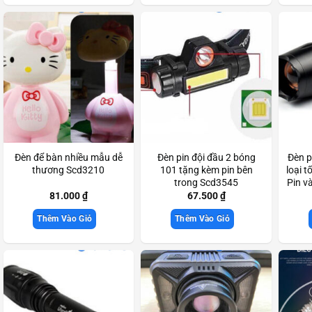
Đèn để bàn nhiều mẫu dễ
Đèn pin đội đầu 2 bóng
Đèn p
thương Scd3210
101 tặng kèm pin bên
loại 
trong Scd3545
Pin v
81.000
₫
67.500
₫
Thêm Vào Giỏ
Thêm Vào Giỏ