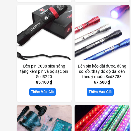
Đèn pin C038 siêu sáng
Đèn pin kéo dài được, dùng
tặng kèm pin và bộ sạc pin
soi đồ, thay đổ độ dài đèn
Scd3220
theo ý muốn Scd3783
85.100
₫
67.500
₫
Thêm Vào Giỏ
Thêm Vào Giỏ