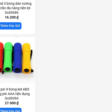
ed 3 bóng dán tường
trần đa năng tiện lợi
Scd3686
16.200
₫
Thêm Vào Giỏ
 pin 9 bóng led ABS
 pin AAA tiện dụng
Scd3094
27.000
₫
Thêm Vào Giỏ