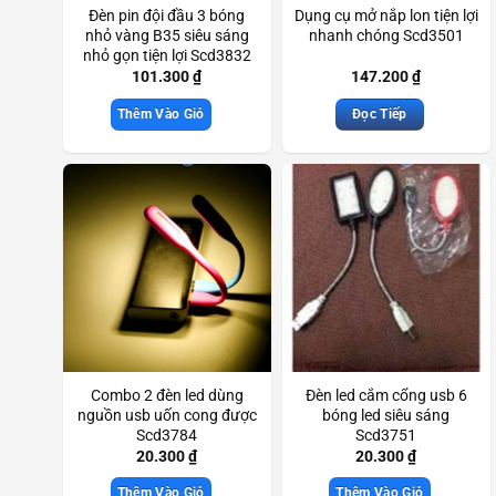
Đèn pin đội đầu 3 bóng
Dụng cụ mở nắp lon tiện lợi
nhỏ vàng B35 siêu sáng
nhanh chóng Scd3501
nhỏ gọn tiện lợi Scd3832
101.300
₫
147.200
₫
Thêm Vào Giỏ
Đọc Tiếp
Combo 2 đèn led dùng
Đèn led cắm cổng usb 6
nguồn usb uốn cong được
bóng led siêu sáng
Scd3784
Scd3751
20.300
₫
20.300
₫
Thêm Vào Giỏ
Thêm Vào Giỏ