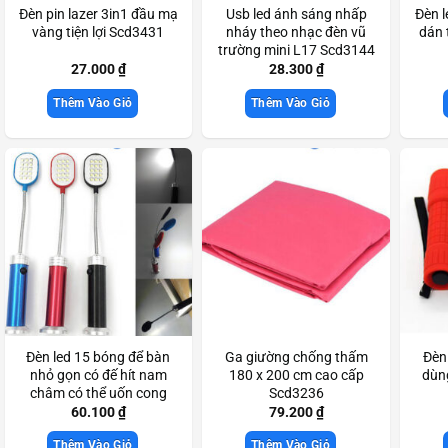
Đèn pin lazer 3in1 đầu mạ
Usb led ánh sáng nhấp
Đèn l
vàng tiện lợi Scd3431
nháy theo nhạc đèn vũ
dán 
trường mini L17 Scd3144
27.000
₫
28.300
₫
Thêm Vào Giỏ
Thêm Vào Giỏ
Đèn led 15 bóng để bàn
Ga giường chống thấm
Đèn
nhỏ gọn có đế hít nam
180 x 200 cm cao cấp
dùng
châm có thể uốn cong
Scd3236
theo nhu cầu sử dụng
60.100
₫
79.200
₫
Scd3477
Thêm Vào Giỏ
Thêm Vào Giỏ