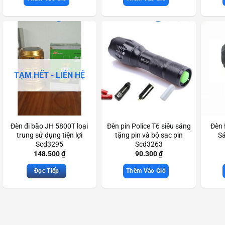
TẠM HẾT - LIÊN HỆ
Đèn đi bão JH 5800T loại
Đèn pin Police T6 siêu sáng
Đèn 
trung sử dụng tiện lợi
tặng pin và bộ sạc pin
Sá
Scd3295
Scd3263
148.500
₫
90.300
₫
Đọc Tiếp
Thêm Vào Giỏ