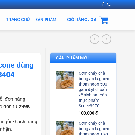
TRANG CHỦ
SẢN PHẨM
GIỎ HÀNG /
0
₫
SẢN PHẨM MỚI
icone dùng
3404
Cơm cháy chà
bông ăn là ghiền
thơm ngon 500
gam đạt chuẩn
vệ sinh an toàn
ỗi đơn hàng:
thực phẩm
Scdcc3970
o đơn từ
299K
.
100.000
₫
i gởi khách hàng.
Cơm cháy chà
 nhận.
bông ăn là ghiền
thơm ngon 1 kg