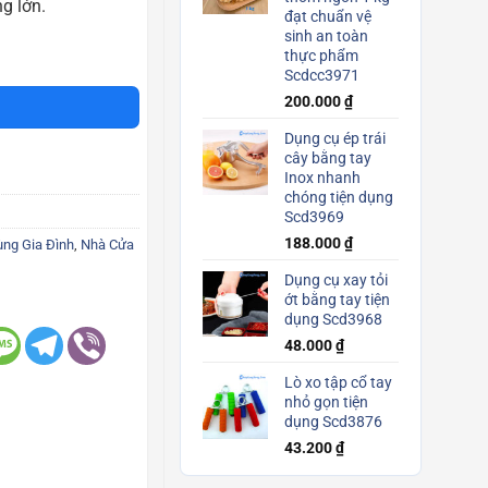
g lớn.
đạt chuẩn vệ
sinh an toàn
ng bắn keo Scd3404 số lượng
thực phẩm
Scdcc3971
200.000
₫
Dụng cụ ép trái
cây bằng tay
Inox nhanh
chóng tiện dụng
Scd3969
188.000
₫
ng Gia Đình
,
Nhà Cửa
Dụng cụ xay tỏi
ớt bằng tay tiện
dụng Scd3968
48.000
₫
Lò xo tập cổ tay
nhỏ gọn tiện
dụng Scd3876
43.200
₫