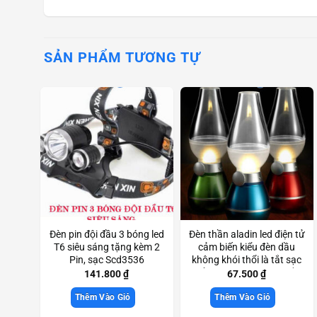
SẢN PHẨM TƯƠNG TỰ
Đèn pin đội đầu 3 bóng led
Đèn thần aladin led điện tử
T6 siêu sáng tặng kèm 2
cảm biến kiểu đèn dầu
Pin, sạc Scd3536
không khói thổi là tắt sạc
để bàn trang trí đẹp mắt
141.800
₫
67.500
₫
Scd3466
Thêm Vào Giỏ
Thêm Vào Giỏ