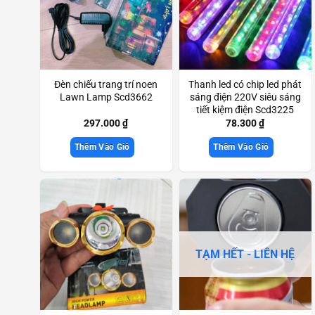
Đèn chiếu trang trí noen
Thanh led có chip led phát
Lawn Lamp Scd3662
sáng điện 220V siêu sáng
tiết kiệm điện Scd3225
297.000
₫
78.300
₫
Thêm Vào Giỏ
Thêm Vào Giỏ
TẠM HẾT - LIÊN HỆ