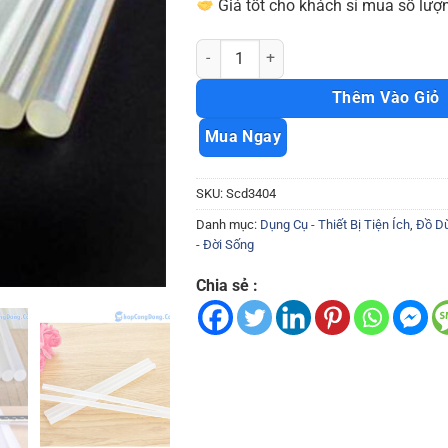
Giá tốt cho khách sỉ mua số lượn
Combo 10 cây keo silicone dùng cho sú
Thêm Vào Giỏ
Mua Ngay
SKU:
Scd3404
Danh mục:
Dụng Cụ - Thiết Bị Tiện Ích
,
Đồ Dù
- Đời Sống
Chia sẻ :