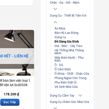
Chăn - Ga - Gối - Nệm
Dụng Cụ - Thiết Bị Tiện Ích
Áo Mưa
Bảo Hộ Lao Động
Dụng cụ
Đồ Dùng Gia Đình
Giá - Móc - Cây Treo
Hệ Thống Nhà Thông
Minh
M HẾT - LIÊN HỆ
Máy Bơm Nước - Phụ
Kiện
Ô - Dù
Ổ Cắm Điện
Ổ Khóa - Chốt - Chặn Cửa
Phòng Ngừa Côn Trùng
ể bàn làm việc loại 1
Phụ Kiện Giặt Ủi
đế tiện lợi Scd3538
Vệ Sinh Nhà Cửa
178.200
₫
Dụng Cụ Cầm Tay
Dụng Cụ Chăm Sóc Nhà Cửa
Đọc Tiếp