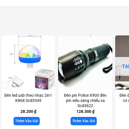
TẠ
Đèn led usb theo nhạc 2in1
Đèn pin Police X900 đèn
Đèn đ
K868 Scd3549
pin siêu sáng chiếu xa
có 
Scd3622
28.200
₫
128.300
₫
Thêm Vào Giỏ
Thêm Vào Giỏ