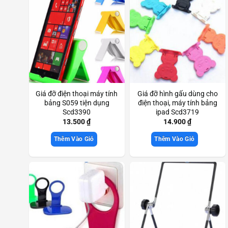
Giá đỡ điện thoại máy tính
Giá đỡ hình gấu dùng cho
bảng S059 tiện dụng
điện thoại, máy tính bảng
Scd3390
ipad Scd3719
13.500
₫
14.900
₫
Thêm Vào Giỏ
Thêm Vào Giỏ