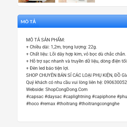
MÔ TẢ
MÔ TẢ SẢN PHẨM:
+ Chiều dài: 1,2m, trọng lượng: 22g.
+ Chất liệu: Lõi dây hợp kim, vỏ bọc dù chắc chắn.
+ Hỗ trợ sạc nhanh và truyền dữ liệu, dòng điện tối 
+ Đèn led báo tiện lợi.
SHOP CHUYÊN BÁN SỈ CÁC LOẠI PHỤ KIỆN, ĐỒ GI
Quý khách có nhu cầu vui lòng liên hệ: 0906300
Webside: ShopCongDong.Com
#capsac #daysac #caplightning #capiphone #phuk
#hoco #remax #thoitrang #thoitrangcongnghe