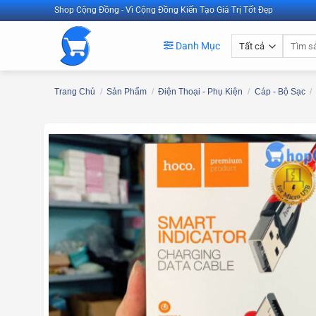
Bỏ
Shop Cộng Đồng - Vì Cộng Đồng Kiến Tạo Giá Trị Tốt Đẹp
qua
Tìm
nội
Danh Mục
kiếm:
dung
Trang Chủ
/
Sản Phẩm
/
Điện Thoại - Phụ Kiện
/
Cáp - Bộ Sạc
/