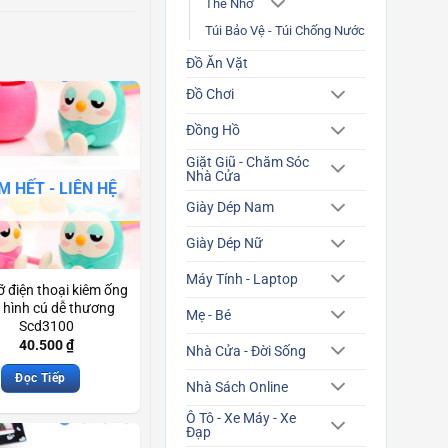
Thẻ Nhớ
Túi Bảo Vệ - Túi Chống Nước
Đồ Ăn Vặt
Đồ Chơi
Đồng Hồ
Giặt Giũ - Chăm Sóc
Nhà Cửa
M HẾT - LIÊN HỆ
Giày Dép Nam
Giày Dép Nữ
Máy Tính - Laptop
ỡ điện thoại kiêm ống
 hình cú dễ thương
Mẹ - Bé
Scd3100
40.500
₫
Nhà Cửa - Đời Sống
Đọc Tiếp
Nhà Sách Online
Ô Tô - Xe Máy - Xe
Đạp