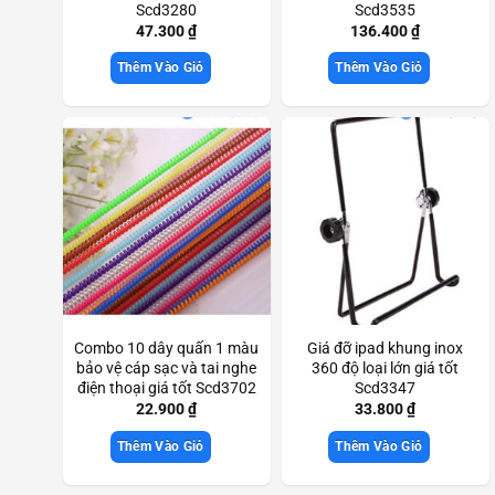
Scd3280
Scd3535
47.300
₫
136.400
₫
Thêm Vào Giỏ
Thêm Vào Giỏ
Combo 10 dây quấn 1 màu
Giá đỡ ipad khung inox
bảo vệ cáp sạc và tai nghe
360 độ loại lớn giá tốt
điện thoại giá tốt Scd3702
Scd3347
22.900
₫
33.800
₫
Thêm Vào Giỏ
Thêm Vào Giỏ