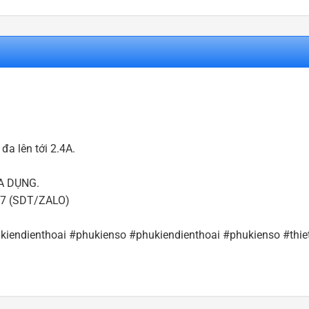
đa lên tới 2.4A.
A DỤNG.
527 (SDT/ZALO)
iendienthoai #phukienso #phukiendienthoai #phukienso #thie