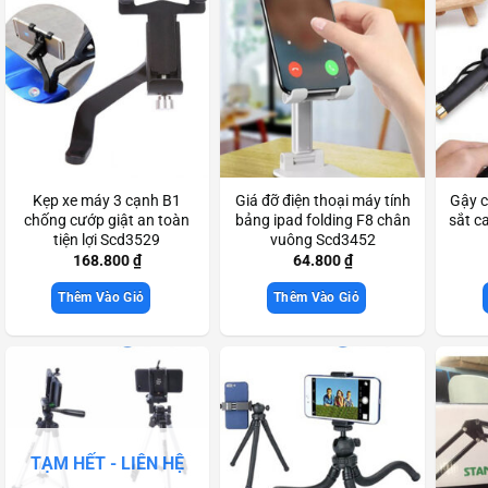
Kẹp xe máy 3 cạnh B1
Giá đỡ điện thoại máy tính
Gậy c
chống cướp giật an toàn
bảng ipad folding F8 chân
sắt c
tiện lợi Scd3529
vuông Scd3452
168.800
₫
64.800
₫
Thêm Vào Giỏ
Thêm Vào Giỏ
TẠM HẾT - LIÊN HỆ