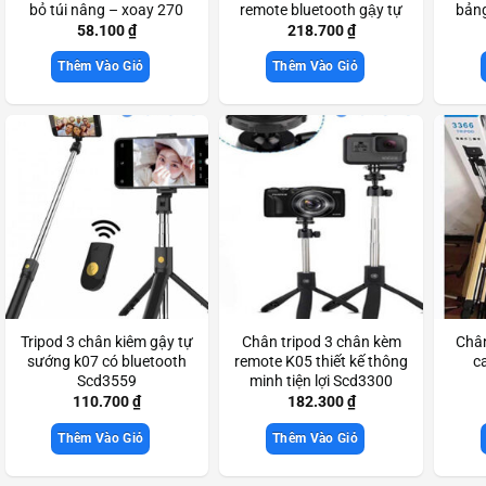
bỏ túi nâng – xoay 270
remote bluetooth gậy tự
bảng
chắc chắn Scd3233
sướng 3 chân chắc chắn
58.100
₫
218.700
₫
Scd3619
Thêm Vào Giỏ
Thêm Vào Giỏ
Tripod 3 chân kiêm gậy tự
Chân tripod 3 chân kèm
Chân
sướng k07 có bluetooth
remote K05 thiết kế thông
c
Scd3559
minh tiện lợi Scd3300
110.700
₫
182.300
₫
Thêm Vào Giỏ
Thêm Vào Giỏ