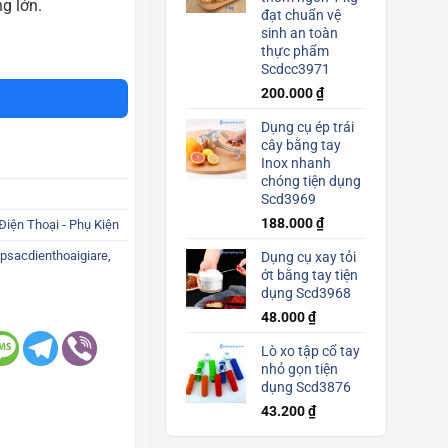
g lớn.
đạt chuẩn vệ
sinh an toàn
chính hãng Scd3340 số lượng
thực phẩm
Scdcc3971
200.000
₫
Dụng cụ ép trái
cây bằng tay
Inox nhanh
chóng tiện dụng
Scd3969
188.000
₫
Điện Thoại - Phụ Kiện
psacdienthoaigiare
,
Dụng cụ xay tỏi
ớt bằng tay tiện
dụng Scd3968
48.000
₫
Lò xo tập cổ tay
nhỏ gọn tiện
dụng Scd3876
43.200
₫