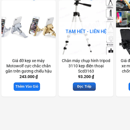
TẠM HẾT - LIÊN HỆ
Giá đỡ kẹp xe máy
Chân máy chụp hình tripod
Giá đ
Motowolf cực chắc chắn
3110 kẹp điện thoại
xe m
gắn trên gương chiếu hậu
Scd3163
chố
Scd3322
cực
243.000
₫
93.200
₫
Thêm Vào Giỏ
Đọc Tiếp