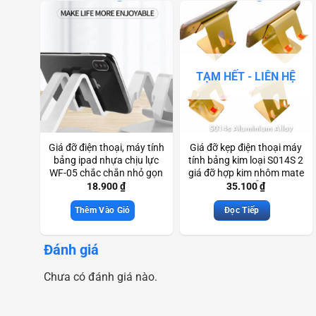
TẠM HẾT - LIÊN HỆ
Giá đỡ điện thoại, máy tính
Giá đỡ kẹp điện thoại máy
bảng ipad nhựa chịu lực
tính bảng kim loại S014S 2
WF-05 chắc chắn nhỏ gọn
giá đỡ hợp kim nhôm mate
Scd3366
(giao màu ngẫu nhiên)
18.900
₫
35.100
₫
Scd3229
Thêm Vào Giỏ
Đọc Tiếp
Đánh giá
Chưa có đánh giá nào.