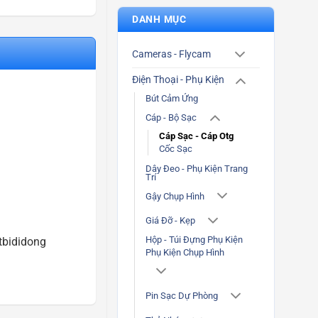
DANH MỤC
Cameras - Flycam
Điện Thoại - Phụ Kiện
Bút Cảm Ứng
Cáp - Bộ Sạc
Cáp Sạc - Cáp Otg
Cốc Sạc
Dây Đeo - Phụ Kiện Trang
Trí
Gậy Chụp Hình
Giá Đỡ - Kẹp
Hộp - Túi Đựng Phụ Kiện
tbididong
Phụ Kiện Chụp Hình
Pin Sạc Dự Phòng