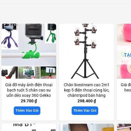
TẠ
Giá đỡ máy ảnh điện thoại
Chân livestream cao 2m1
Giá đ
bạch tuột 5 chân cao su
kẹp 5 điện thoại cùng lúc,
heo
uốn dẻo xoay 360 Gekko
chântripod bán hàng
Scd3613
online Scd3090
29.700
₫
298.400
₫
Thêm Vào Giỏ
Thêm Vào Giỏ