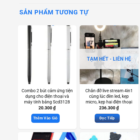
SẢN PHẨM TƯƠNG TỰ
TẠM HẾT - LIÊN HỆ
Combo 2 bút cảm ứng tiện
Chân đỡ live stream 4in1
dụng cho điện thoại và
cùng lúc đèn led, kẹp
máy tính bảng Scd3128
micro, kẹp hai điện thoại
Scd3691
20.300
₫
236.300
₫
Thêm Vào Giỏ
Đọc Tiếp