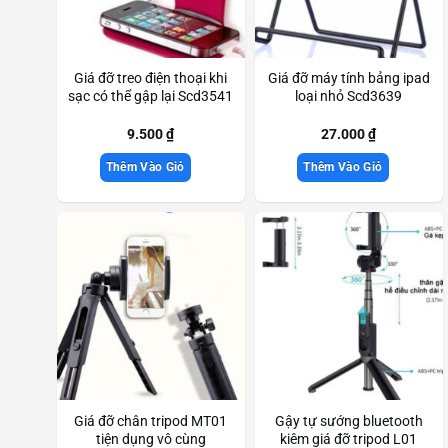
Giá đỡ treo điện thoại khi
Giá đỡ máy tính bảng ipad
sạc có thể gập lại Scd3541
loại nhỏ Scd3639
9.500
₫
27.000
₫
Thêm Vào Giỏ
Thêm Vào Giỏ
Giá đỡ chân tripod MT01
Gậy tự sướng bluetooth
tiện dụng vô cùng
kiêm giá đỡ tripod L01