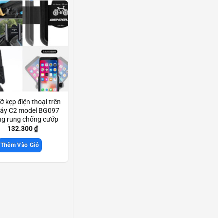
ỡ kẹp điện thoại trên
áy C2 model BG097
ng rung chống cướp
 chắc chắn Scd3357
132.300
₫
Thêm Vào Giỏ