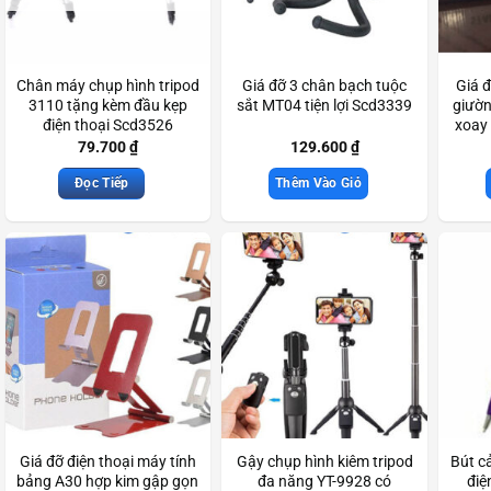
Chân máy chụp hình tripod
Giá đỡ 3 chân bạch tuộc
Giá đ
3110 tặng kèm đầu kẹp
sắt MT04 tiện lợi Scd3339
giườn
điện thoại Scd3526
xoay 
79.700
₫
129.600
₫
Đọc Tiếp
Thêm Vào Giỏ
Giá đỡ điện thoại máy tính
Gậy chụp hình kiêm tripod
Bút c
bảng A30 hợp kim gập gọn
đa năng YT-9928 có
điệ