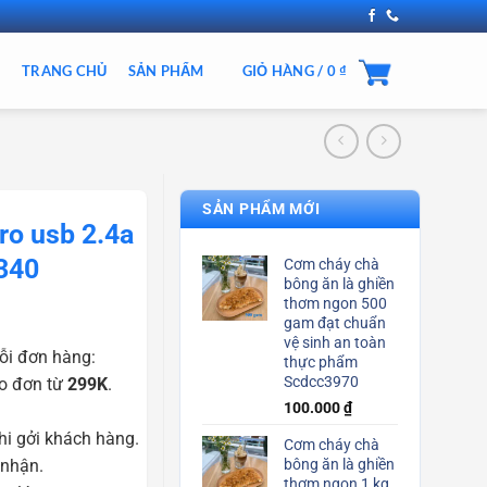
TRANG CHỦ
SẢN PHẨM
GIỎ HÀNG /
0
₫
SẢN PHẨM MỚI
ro usb 2.4a
340
Cơm cháy chà
bông ăn là ghiền
thơm ngon 500
gam đạt chuẩn
vệ sinh an toàn
ỗi đơn hàng:
thực phẩm
Scdcc3970
o đơn từ
299K
.
100.000
₫
i gởi khách hàng.
Cơm cháy chà
 nhận.
bông ăn là ghiền
thơm ngon 1 kg