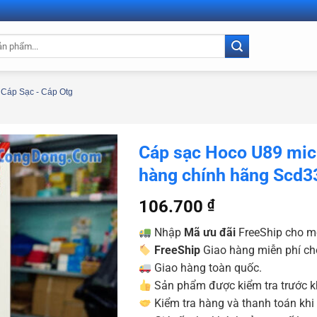
Cáp Sạc - Cáp Otg
Cáp sạc Hoco U89 mic
hàng chính hãng Scd3
106.700
₫
Nhập
Mã ưu đãi
FreeShip cho m
FreeShip
Giao hàng miễn phí ch
Giao hàng toàn quốc.
Sản phẩm được kiểm tra trước kh
Kiểm tra hàng và thanh toán khi