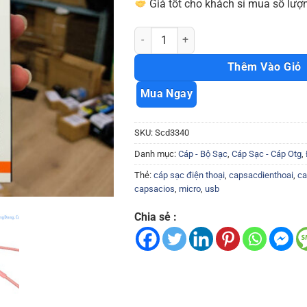
Giá tốt cho khách sỉ mua số lượn
Cáp sạc Hoco U89 micro usb 2.4a hàng 
Thêm Vào Giỏ
Mua Ngay
SKU:
Scd3340
Danh mục:
Cáp - Bộ Sạc
,
Cáp Sạc - Cáp Otg
,
Thẻ:
cáp sạc điện thoại
,
capsacdienthoai
,
ca
capsacios
,
micro
,
usb
Chia sẻ :