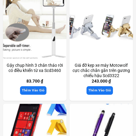
Gậy chụp hình 3 chân tháo rời
Giá đỡ kẹp xe máy Motowolf
có điều khiển từ xa Scd3460
cực chắc chắn gắn trên gương
chiếu hậu Scd3322
83.700
₫
243.000
₫
Thêm Vào Giỏ
Thêm Vào Giỏ