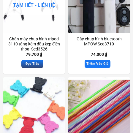
TẠM HẾT - LIÊN HỆ
Chân máy chụp hình tripod
Gậy chụp hình bluetooth
3110 tặng kèm đầu kẹp điện
MPOW Scd3710
thoại Scd3526
79.700
₫
74.300
₫
Đọc Tiếp
Thêm Vào Giỏ