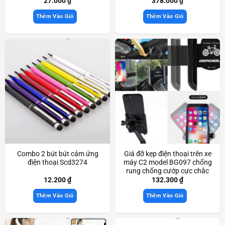
27.000
₫
378.000
₫
Thêm Vào Giỏ
Thêm Vào Giỏ
Combo 2 bút bút cảm ứng
Giá đỡ kẹp điện thoại trên xe
điện thoại Scd3274
máy C2 model BG097 chống
rung chống cướp cực chắc
chắn Scd3357
12.200
₫
132.300
₫
Thêm Vào Giỏ
Thêm Vào Giỏ