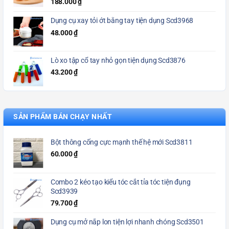
188.000
₫
Dụng cụ xay tỏi ớt bằng tay tiện dụng Scd3968
48.000
₫
Lò xo tập cổ tay nhỏ gọn tiện dụng Scd3876
43.200
₫
SẢN PHẨM BÁN CHẠY NHẤT
Bột thông cống cực mạnh thế hệ mới Scd3811
60.000
₫
Combo 2 kéo tạo kiểu tóc cắt tỉa tóc tiện đụng
Scd3939
79.700
₫
Dụng cụ mở nắp lon tiện lợi nhanh chóng Scd3501