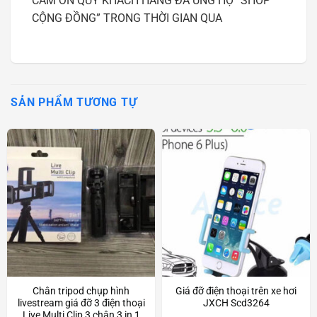
CẢM ƠN QUÝ KHÁCH HÀNG ĐÃ ỦNG HỘ “SHOP
CỘNG ĐỒNG” TRONG THỜI GIAN QUA
SẢN PHẨM TƯƠNG TỰ
Chân tripod chụp hình
Giá đỡ điện thoại trên xe hơi
livestream giá đỡ 3 điện thoại
JXCH Scd3264
Live Multi Clip 3 chân 3 in 1