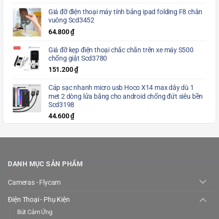
Giá đỡ điện thoại máy tính bảng ipad folding F8 chân
vuông Scd3452
64.800
₫
Giá đỡ kẹp điện thoại chắc chắn trên xe máy S500
chống giật Scd3780
151.200
₫
Cáp sạc nhanh micro usb Hoco X14 max dây dù 1
met 2 dòng lửa băng cho android chống đứt siêu bền
Scd3198
44.600
₫
DANH MỤC SẢN PHẨM
Cameras - Flycam
Điện Thoại - Phụ Kiện
Bút Cảm Ứng