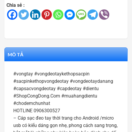
Chia sẻ :
MÔ TẢ
#vongtay #vongdeotaykethopsacpin
#sacpinkethopvongdeotay #vongdeotaydanang
#capsacvongdeotay #capdeotay #dientu
#ShopCongDong.Com #muahangdientu
#chodemchunhat
HOTLINE 0906300527
– Cáp sạc đeo tay thời trang cho Android /micro
usb có kiểu dáng gọn nhẹ, phong cách sang trọng,