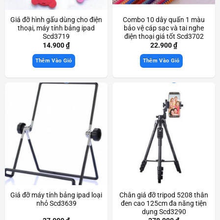
Giá đỡ hình gấu dùng cho điện
Combo 10 dây quấn 1 màu
thoại, máy tính bảng ipad
bảo vệ cáp sạc và tai nghe
Scd3719
điện thoại giá tốt Scd3702
14.900
₫
22.900
₫
Thêm Vào Giỏ
Thêm Vào Giỏ
Giá đỡ máy tính bảng ipad loại
Chân giá đỡ tripod 5208 thân
nhỏ Scd3639
đen cao 125cm đa năng tiện
dụng Scd3290