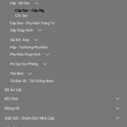
Cáp - Bộ Sạc
Cáp Sạc - Cáp Otg
Cốc Sạc
Dây Đeo - Phụ Kiện Trang Trí
Gậy Chụp Hình
Giá Đỡ - Kẹp
Hộp - Túi Đựng Phụ Kiện
Phụ Kiện Chụp Hình
Pin Sạc Dự Phòng
Thẻ Nhớ
Túi Bảo Vệ - Túi Chống Nước
Đồ Ăn Vặt
Đồ Chơi
Đồng Hồ
Giặt Giũ - Chăm Sóc Nhà Cửa