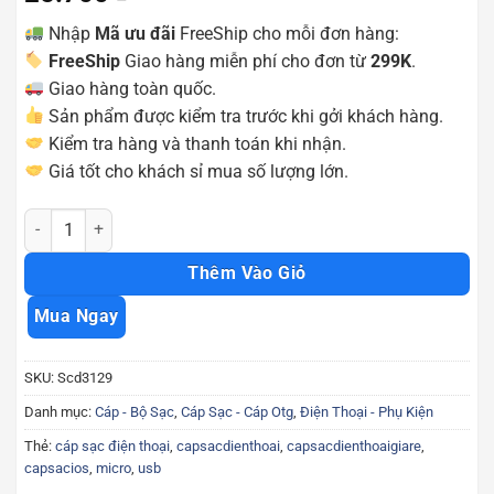
Nhập
Mã ưu đãi
FreeShip cho mỗi đơn hàng:
FreeShip
Giao hàng miễn phí cho đơn từ
299K
.
Giao hàng toàn quốc.
Sản phẩm được kiểm tra trước khi gởi khách hàng.
Kiểm tra hàng và thanh toán khi nhận.
Giá tốt cho khách sỉ mua số lượng lớn.
Cáp sạc android cổng micro usb kết hợp vòng đeo tay cực đẹp Scd3
Thêm Vào Giỏ
Mua Ngay
SKU:
Scd3129
Danh mục:
Cáp - Bộ Sạc
,
Cáp Sạc - Cáp Otg
,
Điện Thoại - Phụ Kiện
Thẻ:
cáp sạc điện thoại
,
capsacdienthoai
,
capsacdienthoaigiare
,
capsacios
,
micro
,
usb