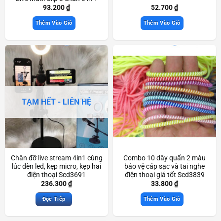
xoay 360 độ Scd3533
93.200
₫
52.700
₫
Thêm Vào Giỏ
Thêm Vào Giỏ
TẠM HẾT - LIÊN HỆ
Chân đỡ live stream 4in1 cùng
Combo 10 dây quấn 2 màu
lúc đèn led, kẹp micro, kẹp hai
bảo vệ cáp sạc và tai nghe
điện thoại Scd3691
điện thoại giá tốt Scd3839
236.300
₫
33.800
₫
Đọc Tiếp
Thêm Vào Giỏ