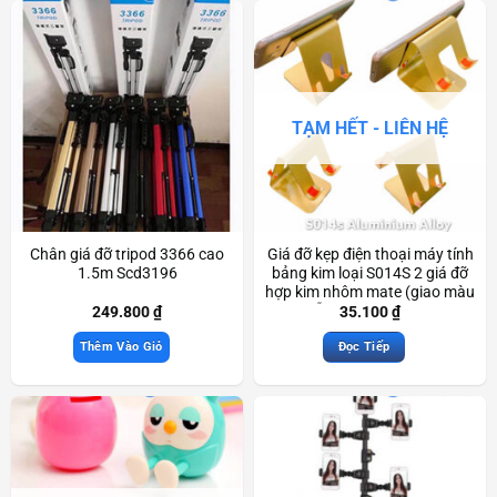
TẠM HẾT - LIÊN HỆ
Chân giá đỡ tripod 3366 cao
Giá đỡ kẹp điện thoại máy tính
1.5m Scd3196
bảng kim loại S014S 2 giá đỡ
hợp kim nhôm mate (giao màu
ngẫu nhiên) Scd3229
249.800
₫
35.100
₫
Thêm Vào Giỏ
Đọc Tiếp