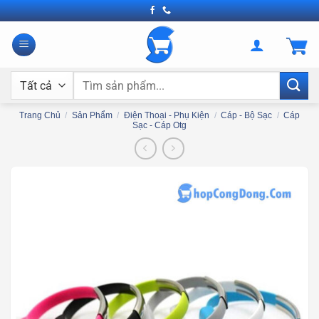
Bỏ
qua
nội
dung
Tìm
kiếm:
Trang Chủ
/
Sản Phẩm
/
Điện Thoại - Phụ Kiện
/
Cáp - Bộ Sạc
/
Cáp
Sạc - Cáp Otg