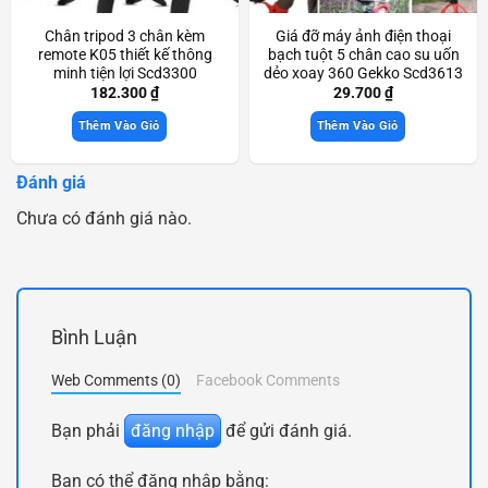
Chân tripod 3 chân kèm
Giá đỡ máy ảnh điện thoại
remote K05 thiết kế thông
bạch tuột 5 chân cao su uốn
minh tiện lợi Scd3300
dẻo xoay 360 Gekko Scd3613
182.300
₫
29.700
₫
Thêm Vào Giỏ
Thêm Vào Giỏ
Đánh giá
Chưa có đánh giá nào.
Bình Luận
Web Comments (0)
Facebook Comments
Bạn phải
đăng nhập
để gửi đánh giá.
Bạn có thể đăng nhập bằng: