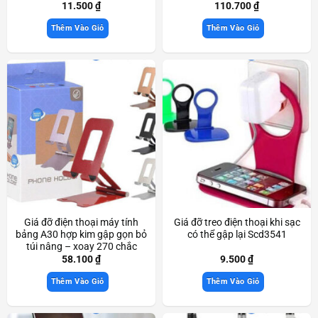
11.500
₫
110.700
₫
Thêm Vào Giỏ
Thêm Vào Giỏ
Giá đỡ điện thoại máy tính
Giá đỡ treo điện thoại khi sạc
bảng A30 hợp kim gập gọn bỏ
có thể gập lại Scd3541
túi nâng – xoay 270 chắc
chắn Scd3233
58.100
₫
9.500
₫
Thêm Vào Giỏ
Thêm Vào Giỏ