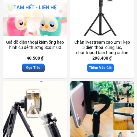
TẠM HẾT - LIÊN HỆ
Giá đỡ điện thoại kiêm ống heo
Chân livestream cao 2m1 kẹp
hình cú dễ thương Scd3100
5 điện thoại cùng lúc,
chântripod bán hàng online
Scd3090
40.500
₫
298.400
₫
Đọc Tiếp
Thêm Vào Giỏ