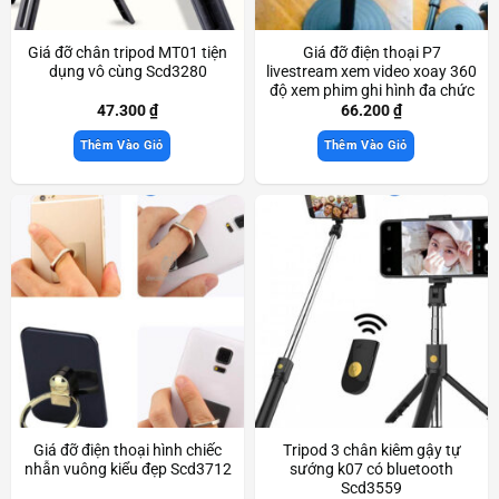
Giá đỡ chân tripod MT01 tiện
Giá đỡ điện thoại P7
dụng vô cùng Scd3280
livestream xem video xoay 360
độ xem phim ghi hình đa chức
năng Scd3311
47.300
₫
66.200
₫
Thêm Vào Giỏ
Thêm Vào Giỏ
Giá đỡ điện thoại hình chiếc
Tripod 3 chân kiêm gậy tự
nhẫn vuông kiểu đẹp Scd3712
sướng k07 có bluetooth
Scd3559