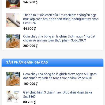
147.200
₫
Thanh mút xốp chèn cửa 1m cách âm chống ồn nẹp
mút xốp cách âm, ngăn côn trùng, chống kẹt tay chân
Scd3174
44.600
₫
Cơm cháy chà bông ăn là ghiền thơm ngon 1 kg đạt
chuẩn vệ sinh an toàn thực phẩm Scdcc3971
200.000
₫
SẢN PHẨM ĐÁNH GIÁ CAO
Cơm cháy chà bông ăn là ghiền thơm ngon 500 gam
đạt chuẩn vệ sinh an toàn thực phẩm Scdcc3970
100.000
₫
Gậy chụp hình 3 chân tháo rời có điều khiển từ xa
Scd3460
83.700
₫