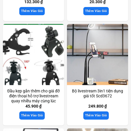
chắn Scd3357
132.300
₫
20.300
₫
Thêm Vào Giỏ
Thêm Vào Giỏ
Đầu kẹp gắn thêm cho giá đỡ
Bộ livestream 3in1 tiện dụng
điện thoại hỗ trợ livestream
giá tốt Scd3672
quay nhiều máy cùng lúc
Scd3560
45.900
₫
249.800
₫
Thêm Vào Giỏ
Thêm Vào Giỏ