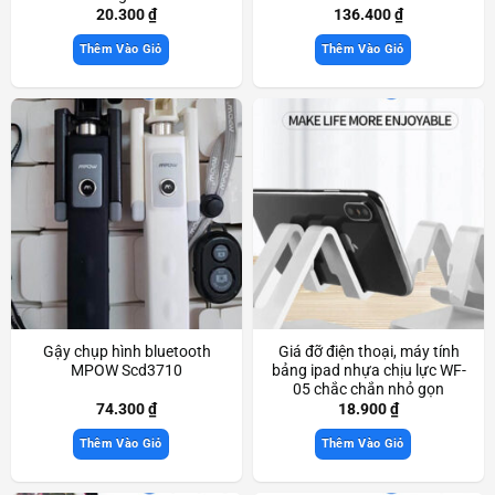
20.300
₫
136.400
₫
Thêm Vào Giỏ
Thêm Vào Giỏ
Gậy chụp hình bluetooth
Giá đỡ điện thoại, máy tính
MPOW Scd3710
bảng ipad nhựa chịu lực WF-
05 chắc chắn nhỏ gọn
Scd3366
74.300
₫
18.900
₫
Thêm Vào Giỏ
Thêm Vào Giỏ