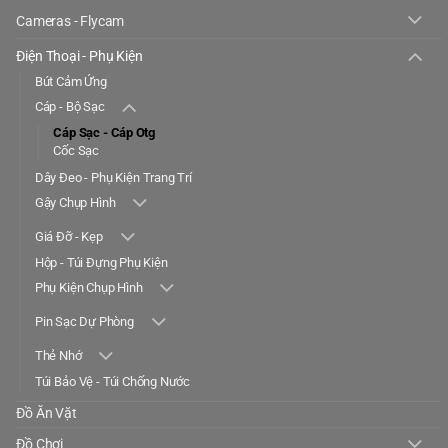
Cameras - Flycam
Điện Thoại - Phụ Kiện
Bút Cảm Ứng
Cáp - Bộ Sạc
Cáp Sạc - Cáp Otg
Cốc Sạc
Dây Đeo - Phụ Kiện Trang Trí
Gậy Chụp Hình
Giá Đỡ - Kẹp
Hộp - Túi Đựng Phụ Kiện
Phụ Kiện Chụp Hình
Pin Sạc Dự Phòng
Thẻ Nhớ
Túi Bảo Vệ - Túi Chống Nước
Đồ Ăn Vặt
Đồ Chơi