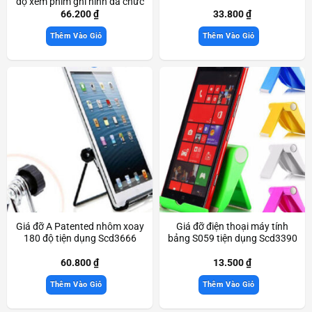
độ xem phim ghi hình đa chức
năng Scd3311
66.200
₫
33.800
₫
Thêm Vào Giỏ
Thêm Vào Giỏ
Giá đỡ A Patented nhôm xoay
Giá đỡ điện thoại máy tính
180 độ tiện dụng Scd3666
bảng S059 tiện dụng Scd3390
60.800
₫
13.500
₫
Thêm Vào Giỏ
Thêm Vào Giỏ