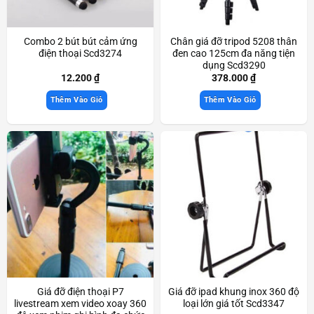
Combo 2 bút bút cảm ứng
Chân giá đỡ tripod 5208 thân
điện thoại Scd3274
đen cao 125cm đa năng tiện
dụng Scd3290
12.200
₫
378.000
₫
Thêm Vào Giỏ
Thêm Vào Giỏ
Giá đỡ điện thoại P7
Giá đỡ ipad khung inox 360 độ
livestream xem video xoay 360
loại lớn giá tốt Scd3347