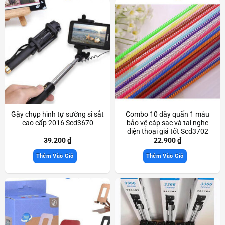
Gậy chụp hình tự sướng si sắt
Combo 10 dây quấn 1 màu
cao cấp 2016 Scd3670
bảo vệ cáp sạc và tai nghe
điện thoại giá tốt Scd3702
39.200
₫
22.900
₫
Thêm Vào Giỏ
Thêm Vào Giỏ