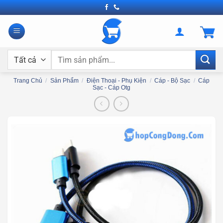
Bỏ
qua
nội
dung
Tìm
kiếm:
Trang Chủ
/
Sản Phẩm
/
Điện Thoại - Phụ Kiện
/
Cáp - Bộ Sạc
/
Cáp
Sạc - Cáp Otg