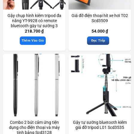
Gậy chụp hình kiêm tripod đa
Giá đỡ điện thoại hít xe hơi T02
năng YT-9928 có remote
Scd3509
bluetooth gậy tự sướng 3
chân chắc chắn Scd3619
218.700
₫
54.000
₫
Thêm Vào Giỏ
Đọc Tiếp
Combo 2 bút cảm ứng tiện
Gậy tự sướng bluetooth kiêm
dụng cho điện thoại và máy
giá đỡ tripod L01 Scd3535
tính bảng Scd3128