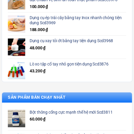
100.000
₫
Dụng cụ ép trái cây bằng tay Inox nhanh chóng tiện
dụng Scd3969
188.000
₫
Dụng cụ xay tỏi ớt bằng tay tiện dụng Scd3968
48.000
₫
Lò xo tập cổ tay nhỏ gọn tiện dụng Scd3876
43.200
₫
SẢN PHẨM BÁN CHẠY NHẤT
Bột thông cống cực mạnh thế hệ mới Scd3811
60.000
₫