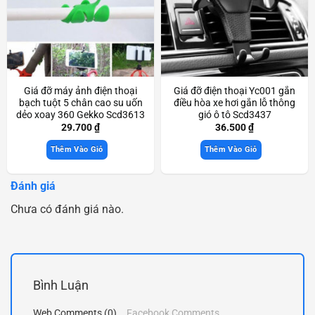
Giá đỡ máy ảnh điện thoại
Giá đỡ điện thoại Yc001 gắn
bạch tuột 5 chân cao su uốn
điều hòa xe hơi gắn lỗ thông
dẻo xoay 360 Gekko Scd3613
gió ô tô Scd3437
29.700
₫
36.500
₫
Thêm Vào Giỏ
Thêm Vào Giỏ
Đánh giá
Chưa có đánh giá nào.
Bình Luận
Web Comments (0)
Facebook Comments