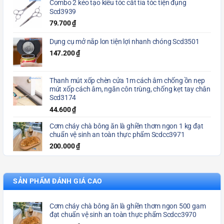
Combo 2 kéo tạo kiểu tóc cắt tỉa tóc tiện đụng
Scd3939
79.700
₫
Dụng cụ mở nắp lon tiện lợi nhanh chóng Scd3501
147.200
₫
Thanh mút xốp chèn cửa 1m cách âm chống ồn nẹp
mút xốp cách âm, ngăn côn trùng, chống kẹt tay chân
Scd3174
44.600
₫
Cơm cháy chà bông ăn là ghiền thơm ngon 1 kg đạt
chuẩn vệ sinh an toàn thực phẩm Scdcc3971
200.000
₫
SẢN PHẨM ĐÁNH GIÁ CAO
Cơm cháy chà bông ăn là ghiền thơm ngon 500 gam
đạt chuẩn vệ sinh an toàn thực phẩm Scdcc3970