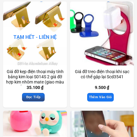
TẠM HẾT - LIÊN HỆ
Giá đỡ kẹp điện thoại máy tính
Giá đỡ treo điện thoại khi sạc
bảng kim loại S014S 2 giá đỡ
có thể gập lại Scd3541
hợp kim nhôm mate (giao màu
ngẫu nhiên) Scd3229
35.100
₫
9.500
₫
Đọc Tiếp
Thêm Vào Giỏ