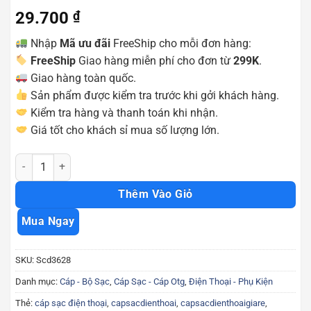
29.700
₫
Nhập
Mã ưu đãi
FreeShip cho mỗi đơn hàng:
FreeShip
Giao hàng miễn phí cho đơn từ
299K
.
Giao hàng toàn quốc.
Sản phẩm được kiểm tra trước khi gởi khách hàng.
Kiểm tra hàng và thanh toán khi nhận.
Giá tốt cho khách sỉ mua số lượng lớn.
Cáp dây dù ngắn 30cm JH type c chất lượng thường dùng cho sạc 
Thêm Vào Giỏ
Mua Ngay
SKU:
Scd3628
Danh mục:
Cáp - Bộ Sạc
,
Cáp Sạc - Cáp Otg
,
Điện Thoại - Phụ Kiện
Thẻ:
cáp sạc điện thoại
,
capsacdienthoai
,
capsacdienthoaigiare
,