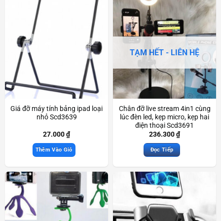
TẠM HẾT - LIÊN HỆ
Giá đỡ máy tính bảng ipad loại
Chân đỡ live stream 4in1 cùng
nhỏ Scd3639
lúc đèn led, kẹp micro, kẹp hai
điện thoại Scd3691
27.000
₫
236.300
₫
Thêm Vào Giỏ
Đọc Tiếp