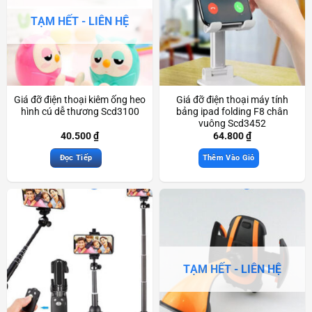
TẠM HẾT - LIÊN HỆ
Giá đỡ điện thoại kiêm ống heo
Giá đỡ điện thoại máy tính
hình cú dễ thương Scd3100
bảng ipad folding F8 chân
vuông Scd3452
40.500
₫
64.800
₫
Đọc Tiếp
Thêm Vào Giỏ
TẠM HẾT - LIÊN HỆ