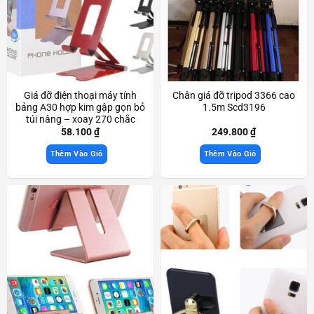
Giá đỡ điện thoại máy tính
Chân giá đỡ tripod 3366 cao
bảng A30 hợp kim gập gọn bỏ
1.5m Scd3196
túi nâng – xoay 270 chắc
chắn Scd3233
58.100
₫
249.800
₫
Thêm Vào Giỏ
Thêm Vào Giỏ