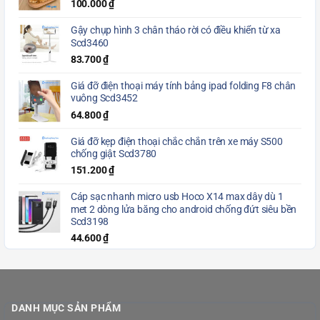
100.000
₫
Gậy chụp hình 3 chân tháo rời có điều khiển từ xa
Scd3460
83.700
₫
Giá đỡ điện thoại máy tính bảng ipad folding F8 chân
vuông Scd3452
64.800
₫
Giá đỡ kẹp điện thoại chắc chắn trên xe máy S500
chống giật Scd3780
151.200
₫
Cáp sạc nhanh micro usb Hoco X14 max dây dù 1
met 2 dòng lửa băng cho android chống đứt siêu bền
Scd3198
44.600
₫
DANH MỤC SẢN PHẨM