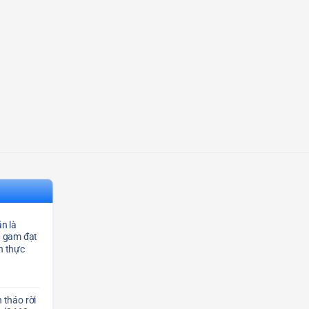
n là
0 gam đạt
n thực
 tháo rời