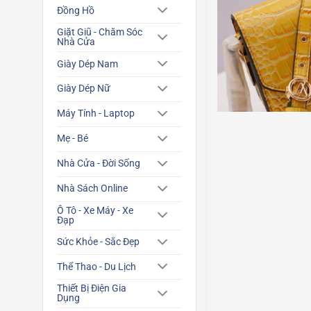
Đồng Hồ
Giặt Giũ - Chăm Sóc
Nhà Cửa
Giày Dép Nam
Giày Dép Nữ
Máy Tính - Laptop
Mẹ - Bé
Nhà Cửa - Đời Sống
Nhà Sách Online
Ô Tô - Xe Máy - Xe
Đạp
Sức Khỏe - Sắc Đẹp
Thể Thao - Du Lịch
Thiết Bị Điện Gia
Dụng