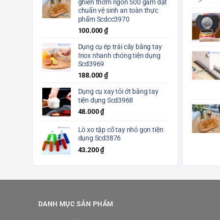
ghiền thơm ngon 500 gam đạt
chuẩn vệ sinh an toàn thực
phẩm Scdcc3970
100.000
₫
Dụng cụ ép trái cây bằng tay
Inox nhanh chóng tiện dụng
Scd3969
188.000
₫
Dụng cụ xay tỏi ớt bằng tay
tiện dụng Scd3968
48.000
₫
Lò xo tập cổ tay nhỏ gọn tiện
dụng Scd3876
43.200
₫
DANH MỤC SẢN PHẨM