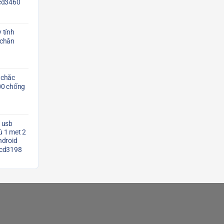
Scd3460
 tính
 chân
 chắc
00 chống
 usb
 1 met 2
ndroid
Scd3198