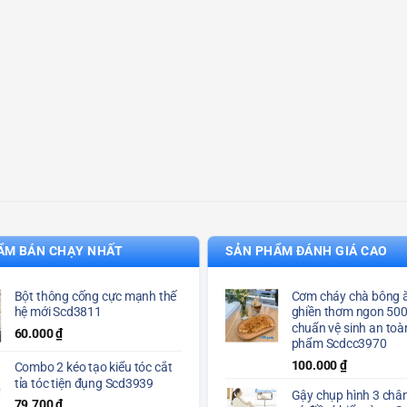
ẨM BÁN CHẠY NHẤT
SẢN PHẨM ĐÁNH GIÁ CAO
Bột thông cống cực mạnh thế
Cơm cháy chà bông ă
hệ mới Scd3811
ghiền thơm ngon 50
chuẩn vệ sinh an toà
60.000
₫
phẩm Scdcc3970
100.000
₫
Combo 2 kéo tạo kiểu tóc cắt
tỉa tóc tiện đụng Scd3939
Gậy chụp hình 3 chân
79.700
₫