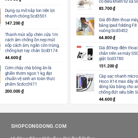
có điều khiển từ xa 
83.700
₫
Dụng cụ mở nắp lon tiện lợi
nhanh chóng Scd3501
Giá đỡ điện thoại máy
147.200
₫
bảng ipad folding F8
vuông Scd3452
Thanh mút xốp chèn cửa 1m
64.800
₫
cách âm chống ồn nẹp mút
xốp cách âm, ngăn côn trùng,
Giá đỡ kẹp điện thoại
chống kẹt tay chân Scd3174
chắn trên xe máy S5
44.600
₫
giật Scd3780
151.200
₫
Cơm cháy chà bông ăn là
ghiền thơm ngon 1 kg đạt
Cáp sạc nhanh micro
chuẩn vệ sinh an toàn thực
Hoco X14 max dây dù
phẩm Scdcc3971
dòng lửa băng cho a
200.000
₫
chống đứt siêu bền 
44.600
₫
SHOPCONGDONG.COM