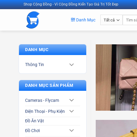
Bỏ
Shop Cộng Đồng - Vì Cộng Đồng Kiến Tạo Giá Trị Tốt Đẹp
qua
Tìm
nội
Danh Mục
kiếm:
dung
DANH MỤC
Thông Tin
DANH MỤC SẢN PHẨM
Cameras - Flycam
Điện Thoại - Phụ Kiện
Đồ Ăn Vặt
Đồ Chơi