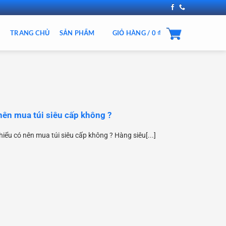
TRANG CHỦ
SẢN PHẨM
GIỎ HÀNG /
0
₫
nên mua túi siêu cấp không ?
iểu có nên mua túi siêu cấp không ? Hàng siêu[...]