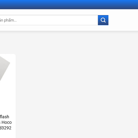
 flash
4 Hoco
cd3292