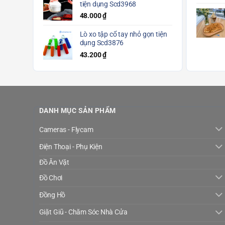
tiện dụng Scd3968
48.000
₫
Lò xo tập cổ tay nhỏ gọn tiện
dụng Scd3876
43.200
₫
DANH MỤC SẢN PHẨM
Cameras - Flycam
Điện Thoại - Phụ Kiện
Đồ Ăn Vặt
Đồ Chơi
Đồng Hồ
Giặt Giũ - Chăm Sóc Nhà Cửa