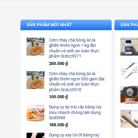
SẢN PHẨM MỚI NHẤT
SẢN PH
Cơm cháy chà bông ăn là
ghiền thơm ngon 1 kg đạt
chuẩn vệ sinh an toàn thực
phẩm Scdcc3971
200.000
₫
Cơm cháy chà bông ăn là
ghiền thơm ngon 500 gam đạt
chuẩn vệ sinh an toàn thực
phẩm Scdcc3970
100.000
₫
Dụng cụ ép trái cây bằng tay
Inox nhanh chóng tiện dụng
Scd3969
188.000
₫
Dụng cụ xay tỏi ớt bằng tay