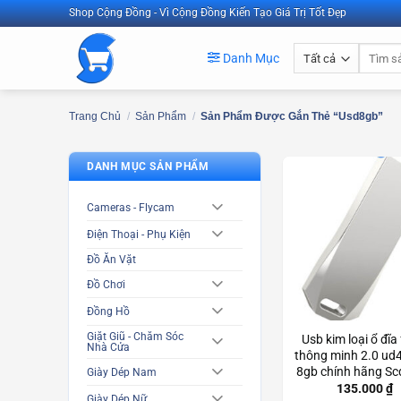
Bỏ
Shop Cộng Đồng - Vì Cộng Đồng Kiến Tạo Giá Trị Tốt Đẹp
qua
Tìm
nội
Danh Mục
kiếm:
dung
Trang Chủ
/
Sản Phẩm
/
Sản Phẩm Được Gắn Thẻ “usd8gb”
DANH MỤC SẢN PHẨM
Cameras - Flycam
Điện Thoại - Phụ Kiện
Đồ Ăn Vặt
Đồ Chơi
Đồng Hồ
Giặt Giũ - Chăm Sóc
Usb kim loại ổ đĩa
Nhà Cửa
thông minh 2.0 ud
8gb chính hãng S
Giày Dép Nam
135.000
₫
Giày Dép Nữ