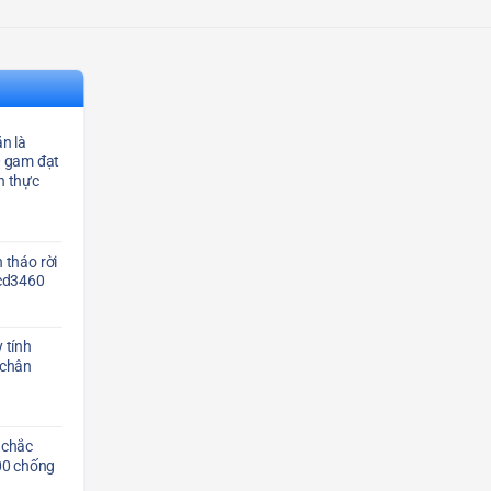
n là
0 gam đạt
n thực
 tháo rời
Scd3460
 tính
 chân
 chắc
00 chống