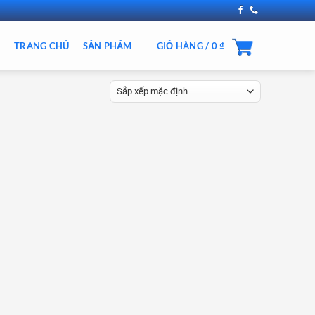
TRANG CHỦ
SẢN PHẨM
GIỎ HÀNG /
0
₫