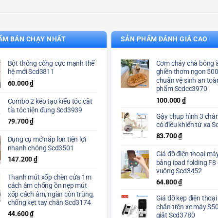
ẨM BÁN CHẠY NHẤT
SẢN PHẨM ĐÁNH GIÁ CAO
Bột thông cống cực mạnh thế
Cơm cháy chà bông ă
hệ mới Scd3811
ghiền thơm ngon 50
chuẩn vệ sinh an toà
60.000
₫
phẩm Scdcc3970
100.000
₫
Combo 2 kéo tạo kiểu tóc cắt
tỉa tóc tiện đụng Scd3939
Gậy chụp hình 3 chân
79.700
₫
có điều khiển từ xa 
83.700
₫
Dụng cụ mở nắp lon tiện lợi
nhanh chóng Scd3501
Giá đỡ điện thoại máy
147.200
₫
bảng ipad folding F8
vuông Scd3452
Thanh mút xốp chèn cửa 1m
64.800
₫
cách âm chống ồn nẹp mút
xốp cách âm, ngăn côn trùng,
Giá đỡ kẹp điện thoại
chống kẹt tay chân Scd3174
chắn trên xe máy S5
44.600
₫
giật Scd3780