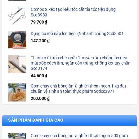
Combo 2 kéo tạo kiểu tóc cắt tỉa tóc tiện đụng
Scd3939
79.700
₫
Dụng cụ mở nắp lon tiện lợi nhanh chóng Scd3501
147.200
₫
Thanh mút xốp chèn cửa 1m cách âm chống ồn nẹp
mút xốp cách âm, ngăn côn trùng, chống kẹt tay chân
Scd3174
44.600
₫
Cơm cháy chà bông ăn là ghiền thơm ngon 1 kg đạt
chuẩn vệ sinh an toàn thực phẩm Scdcc3971
200.000
₫
SẢN PHẨM ĐÁNH GIÁ CAO
Cơm cháy chà bông ăn là ghiền thơm ngon 500 gam