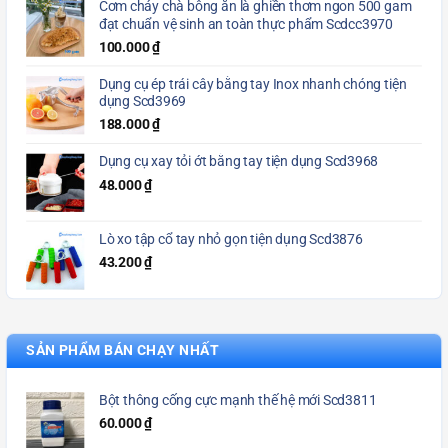
Cơm cháy chà bông ăn là ghiền thơm ngon 500 gam
đạt chuẩn vệ sinh an toàn thực phẩm Scdcc3970
100.000
₫
Dụng cụ ép trái cây bằng tay Inox nhanh chóng tiện
dụng Scd3969
188.000
₫
Dụng cụ xay tỏi ớt bằng tay tiện dụng Scd3968
48.000
₫
Lò xo tập cổ tay nhỏ gọn tiện dụng Scd3876
43.200
₫
SẢN PHẨM BÁN CHẠY NHẤT
Bột thông cống cực mạnh thế hệ mới Scd3811
60.000
₫