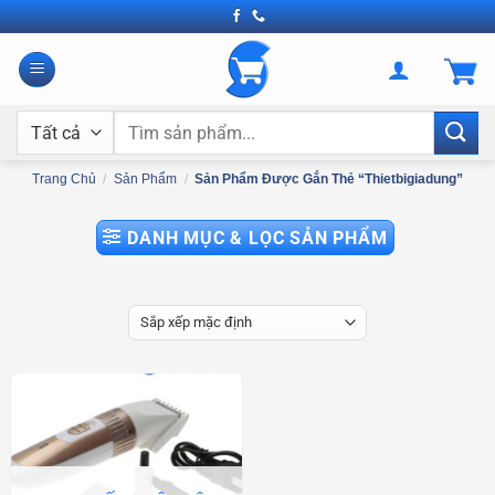
Bỏ
qua
nội
dung
Tìm
kiếm:
Trang Chủ
/
Sản Phẩm
/
Sản Phẩm Được Gắn Thẻ “thietbigiadung”
DANH MỤC & LỌC SẢN PHẨM