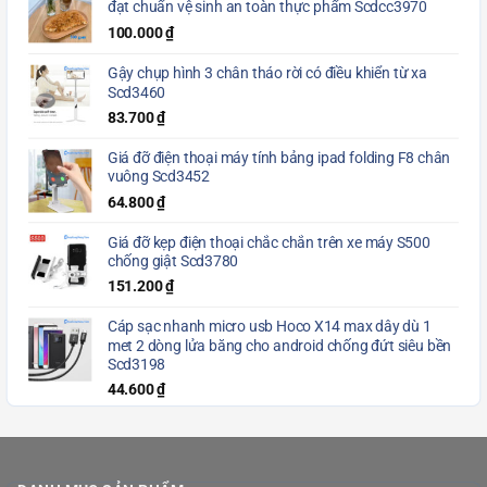
đạt chuẩn vệ sinh an toàn thực phẩm Scdcc3970
100.000
₫
Gậy chụp hình 3 chân tháo rời có điều khiển từ xa
Scd3460
83.700
₫
Giá đỡ điện thoại máy tính bảng ipad folding F8 chân
vuông Scd3452
64.800
₫
Giá đỡ kẹp điện thoại chắc chắn trên xe máy S500
chống giật Scd3780
151.200
₫
Cáp sạc nhanh micro usb Hoco X14 max dây dù 1
met 2 dòng lửa băng cho android chống đứt siêu bền
Scd3198
44.600
₫