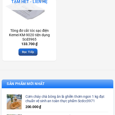
TẠM HẾT - LIÊN HỆ
Tông đơ cắt tóc sạc điện
Kemei KM-9020 tiện dụng
Scd3965
133.700
₫
Đọc Tiếp
SẢN PHẨM MỚI NHẤT
Cơm cháy chà bông ăn là ghiền thơm ngon 1 kg đạt
chuẩn vệ sinh an toàn thực phẩm Scdcc3971
200.000
₫