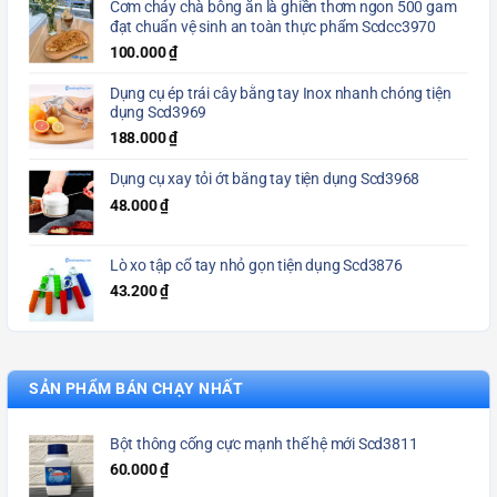
Cơm cháy chà bông ăn là ghiền thơm ngon 500 gam
đạt chuẩn vệ sinh an toàn thực phẩm Scdcc3970
100.000
₫
Dụng cụ ép trái cây bằng tay Inox nhanh chóng tiện
dụng Scd3969
188.000
₫
Dụng cụ xay tỏi ớt bằng tay tiện dụng Scd3968
48.000
₫
Lò xo tập cổ tay nhỏ gọn tiện dụng Scd3876
43.200
₫
SẢN PHẨM BÁN CHẠY NHẤT
Bột thông cống cực mạnh thế hệ mới Scd3811
60.000
₫