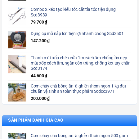
Combo 2 kéo tạo kiểu tóc cắt tỉa tóc tiện đụng
Scd3939
79.700
₫
Dụng cụ mở nắp lon tiện lợi nhanh chóng Scd3501
147.200
₫
Thanh mút xốp chèn cửa 1m cách âm chống ồn nẹp
mút xốp cách âm, ngăn côn trùng, chống kẹt tay chân
Scd3174
44.600
₫
Cơm cháy chà bông ăn là ghiền thơm ngon 1 kg đạt
chuẩn vệ sinh an toàn thực phẩm Scdcc3971
200.000
₫
SẢN PHẨM ĐÁNH GIÁ CAO
Cơm cháy chà bông ăn là ghiền thơm ngon 500 gam