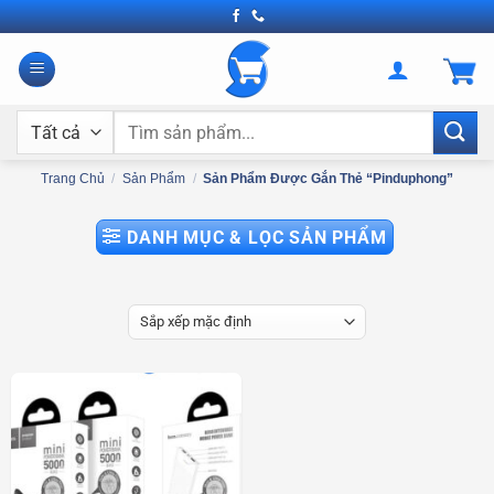
Bỏ
qua
nội
dung
Tìm
kiếm:
Trang Chủ
/
Sản Phẩm
/
Sản Phẩm Được Gắn Thẻ “pinduphong”
DANH MỤC & LỌC SẢN PHẨM