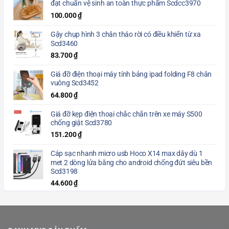
đạt chuẩn vệ sinh an toàn thực phẩm Scdcc3970
100.000
₫
Gậy chụp hình 3 chân tháo rời có điều khiển từ xa
Scd3460
83.700
₫
Giá đỡ điện thoại máy tính bảng ipad folding F8 chân
vuông Scd3452
64.800
₫
Giá đỡ kẹp điện thoại chắc chắn trên xe máy S500
chống giật Scd3780
151.200
₫
Cáp sạc nhanh micro usb Hoco X14 max dây dù 1
met 2 dòng lửa băng cho android chống đứt siêu bền
Scd3198
44.600
₫