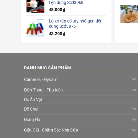
tiện dụng Scd3968
48.000
₫
Lò xo tập cổ tay nhỏ gọn tiện
dụng Scd3876
43.200
₫
DANH MỤC SẢN PHẨM
Cameras - Flycam
Điện Thoại - Phụ Kiện
Đồ Ăn Vặt
Đồ Chơi
Đồng Hồ
Giặt Giũ - Chăm Sóc Nhà Cửa