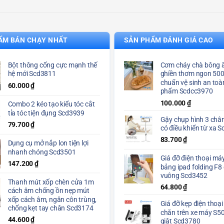
ẨM BÁN CHẠY NHẤT
SẢN PHẨM ĐÁNH GIÁ CAO
Bột thông cống cực mạnh thế
Cơm cháy chà bông ă
hệ mới Scd3811
ghiền thơm ngon 50
chuẩn vệ sinh an toà
60.000
₫
phẩm Scdcc3970
100.000
₫
Combo 2 kéo tạo kiểu tóc cắt
tỉa tóc tiện đụng Scd3939
Gậy chụp hình 3 chân
79.700
₫
có điều khiển từ xa 
83.700
₫
Dụng cụ mở nắp lon tiện lợi
nhanh chóng Scd3501
Giá đỡ điện thoại máy
147.200
₫
bảng ipad folding F8
vuông Scd3452
Thanh mút xốp chèn cửa 1m
64.800
₫
cách âm chống ồn nẹp mút
xốp cách âm, ngăn côn trùng,
Giá đỡ kẹp điện thoại
chống kẹt tay chân Scd3174
chắn trên xe máy S5
44.600
₫
giật Scd3780