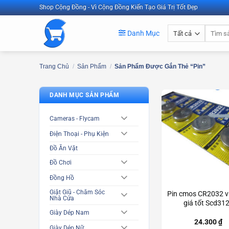
Bỏ
Shop Cộng Đồng - Vì Cộng Đồng Kiến Tạo Giá Trị Tốt Đẹp
qua
Tìm
nội
Danh Mục
kiếm:
dung
Trang Chủ
/
Sản Phẩm
/
Sản Phẩm Được Gắn Thẻ “pin”
DANH MỤC SẢN PHẨM
Cameras - Flycam
Điện Thoại - Phụ Kiện
Đồ Ăn Vặt
Đồ Chơi
Đồng Hồ
Giặt Giũ - Chăm Sóc
Pin cmos CR2032 vỉ
Nhà Cửa
giá tốt Scd31
Giày Dép Nam
24.300
₫
Giày Dép Nữ