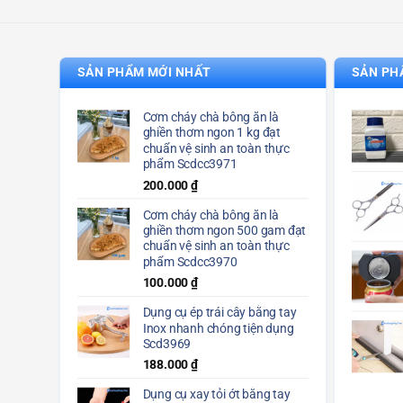
SẢN PHẨM MỚI NHẤT
SẢN PH
Cơm cháy chà bông ăn là
ghiền thơm ngon 1 kg đạt
chuẩn vệ sinh an toàn thực
phẩm Scdcc3971
200.000
₫
Cơm cháy chà bông ăn là
ghiền thơm ngon 500 gam đạt
chuẩn vệ sinh an toàn thực
phẩm Scdcc3970
100.000
₫
Dụng cụ ép trái cây bằng tay
Inox nhanh chóng tiện dụng
Scd3969
188.000
₫
Dụng cụ xay tỏi ớt bằng tay