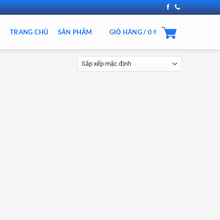
TRANG CHỦ
SẢN PHẨM
GIỎ HÀNG /
0
₫