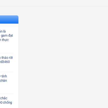
n là
0 gam đạt
n thực
 tháo rời
Scd3460
 tính
 chân
 chắc
00 chống