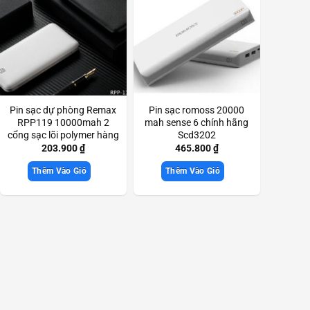
Pin sạc dự phòng Remax
Pin sạc romoss 20000
RPP119 10000mah 2
mah sense 6 chính hãng
cổng sạc lõi polymer hàng
Scd3202
chính hãng Scd3627
203.900
₫
465.800
₫
Thêm Vào Giỏ
Thêm Vào Giỏ