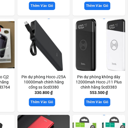
Thêm Vào Giỏ
Thêm Vào Giỏ
o Cj2
Pin dự phòng Hoco J25A
Pin dự phòng không dây
 hãng
10000mah chính hãng
12000mah Hoco J11 Plus
cd3764
cổng ss Scd3380
chính hãng Scd3383
330.800
₫
553.500
₫
Thêm Vào Giỏ
Thêm Vào Giỏ