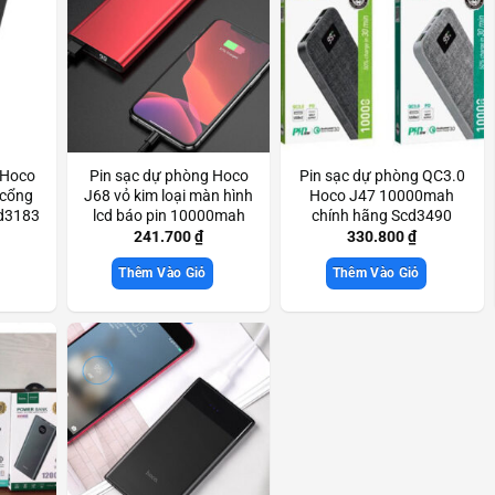
 Hoco
Pin sạc dự phòng Hoco
Pin sạc dự phòng QC3.0
 cổng
J68 vỏ kim loại màn hình
Hoco J47 10000mah
cd3183
lcd báo pin 10000mah
chính hãng Scd3490
kiểu dáng thanh lịch nhỏ
241.700
₫
330.800
₫
gọn Scd3759
Thêm Vào Giỏ
Thêm Vào Giỏ