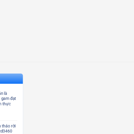
n là
0 gam đạt
n thực
 tháo rời
Scd3460