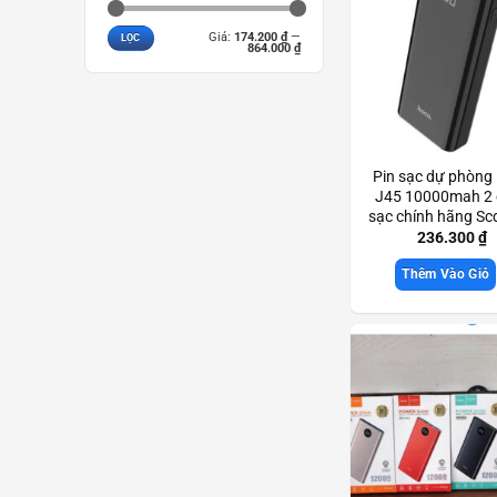
Giá
Giá
Giá:
174.200 ₫
—
LỌC
tối
tối
864.000 ₫
thiểu
đa
Pin sạc dự phòng
J45 10000mah 2
sạc chính hãng S
236.300
₫
Thêm Vào Giỏ