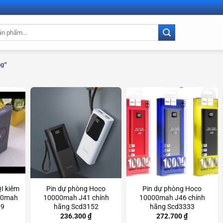
ng”
I kiêm
Pin dự phòng Hoco
Pin dự phòng Hoco
00mah
10000mah J41 chính
10000mah J46 chính
99
hãng Scd3152
hãng Scd3333
236.300
₫
272.700
₫