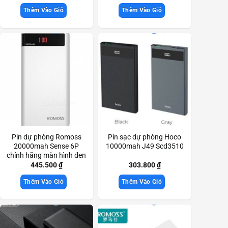
Thêm Vào Giỏ
Thêm Vào Giỏ
Pin dự phòng Romoss
Pin sạc dự phòng Hoco
20000mah Sense 6P
10000mah J49 Scd3510
chính hãng màn hình đen
Scd3800
445.500
₫
303.800
₫
Thêm Vào Giỏ
Thêm Vào Giỏ