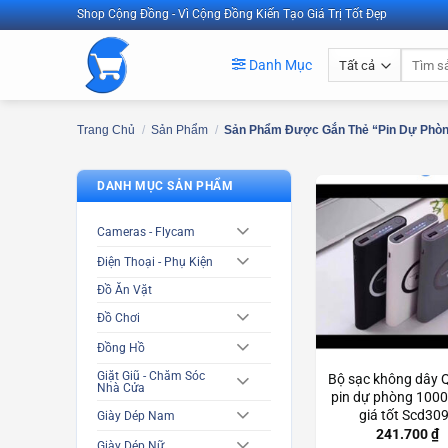
Bỏ
Shop Cộng Đồng - Vì Cộng Đồng Kiến Tạo Giá Trị Tốt Đẹp
qua
Tìm
nội
Danh Mục
kiếm:
dung
Trang Chủ
/
Sản Phẩm
/
Sản Phẩm Được Gắn Thẻ “pin Dự Phò
DANH MỤC SẢN PHẨM
Cameras - Flycam
Điện Thoại - Phụ Kiện
Đồ Ăn Vặt
Đồ Chơi
Đồng Hồ
Giặt Giũ - Chăm Sóc
Bộ sạc không dây Q
Nhà Cửa
pin dự phòng 100
giá tốt Scd30
Giày Dép Nam
241.700
₫
Giày Dép Nữ