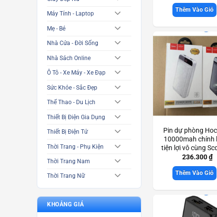
Thêm Vào Giỏ
Máy Tính - Laptop
Mẹ - Bé
Nhà Cửa - Đời Sống
Nhà Sách Online
Ô Tô - Xe Máy - Xe Đạp
Sức Khỏe - Sắc Đẹp
Thể Thao - Du Lịch
Thiết Bị Điện Gia Dụng
Pin dự phòng Hoc
Thiết Bị Điện Tử
10000mah chính
Thời Trang - Phụ Kiện
tiện lợi vô cùng S
236.300
₫
Thời Trang Nam
Thêm Vào Giỏ
Thời Trang Nữ
KHOẢNG GIÁ