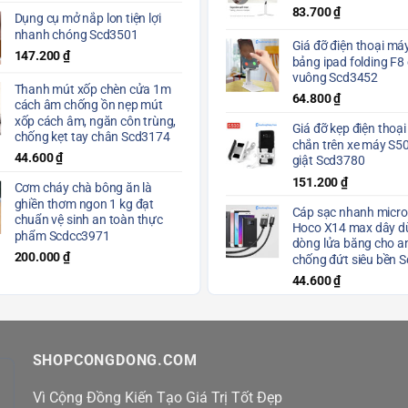
83.700
₫
Dụng cụ mở nắp lon tiện lợi
nhanh chóng Scd3501
Giá đỡ điện thoại máy
147.200
₫
bảng ipad folding F8
vuông Scd3452
Thanh mút xốp chèn cửa 1m
64.800
₫
cách âm chống ồn nẹp mút
xốp cách âm, ngăn côn trùng,
Giá đỡ kẹp điện thoại
chống kẹt tay chân Scd3174
chắn trên xe máy S5
44.600
₫
giật Scd3780
151.200
₫
Cơm cháy chà bông ăn là
ghiền thơm ngon 1 kg đạt
Cáp sạc nhanh micro
chuẩn vệ sinh an toàn thực
Hoco X14 max dây dù
phẩm Scdcc3971
dòng lửa băng cho a
200.000
₫
chống đứt siêu bền 
44.600
₫
SHOPCONGDONG.COM
Vì Cộng Đồng Kiến Tạo Giá Trị Tốt Đẹp