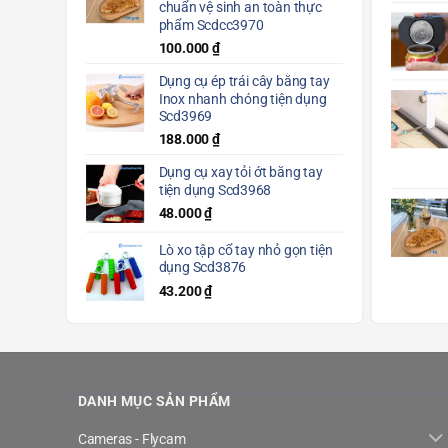
chuẩn vệ sinh an toàn thực
phẩm Scdcc3970
100.000
₫
Dụng cụ ép trái cây bằng tay
Inox nhanh chóng tiện dụng
Scd3969
188.000
₫
Dụng cụ xay tỏi ớt bằng tay
tiện dụng Scd3968
48.000
₫
Lò xo tập cổ tay nhỏ gọn tiện
dụng Scd3876
43.200
₫
DANH MỤC SẢN PHẨM
Cameras - Flycam