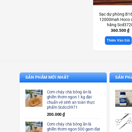
Sạc dự phòng B1
12000mah Hoco 
hãng Scd372
360.500
₫
Thêm Vào Giỏ
SẢN PHẨM MỚI NHẤT
SẢN PH
Cơm cháy chà bông ăn là
ghiền thơm ngon 1 kg đạt
chuẩn vệ sinh an toàn thực
phẩm Scdcc3971
200.000
₫
Cơm cháy chà bông ăn là
ghiền thơm ngon 500 gam đạt