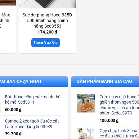
6 Max
Sạc dự phòng Hoco B35D
chính
5000mah hàng chính
8
hãng Scd3553
174.200
₫
Thêm Vào Giỏ
ẨM BÁN CHẠY NHẤT
SẢN PHẨM ĐÁNH GIÁ CAO
Bột thông cống cực mạnh thế
Cơm cháy chà bông ă
hệ mới Scd3811
ghiền thơm ngon 50
chuẩn vệ sinh an toà
60.000
₫
phẩm Scdcc3970
100.000
₫
Combo 2 kéo tạo kiểu tóc cắt
tỉa tóc tiện đụng Scd3939
Gậy chụp hình 3 chân
79.700
₫
có điều khiển từ xa 