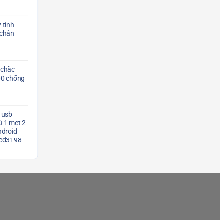
 tính
 chân
 chắc
00 chống
 usb
 1 met 2
ndroid
Scd3198