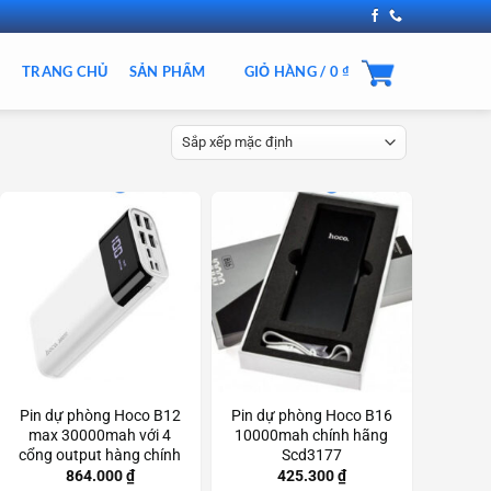
TRANG CHỦ
SẢN PHẨM
GIỎ HÀNG /
0
₫
Pin dự phòng Hoco B12
Pin dự phòng Hoco B16
max 30000mah với 4
10000mah chính hãng
cổng output hàng chính
Scd3177
hãng Scd3249
864.000
₫
425.300
₫