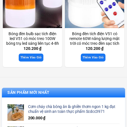
Bóng đèn bulb sạc tích điện
Bóng đèn tích điện V51 có
led V51 có móc treo 100W
remote 60W năng lượng mặt
bóng trụ led sáng liên tục 4-8h
trời có móc treo đèn sạc tích
Scd3964
điện Scd3867
120.200
₫
120.200
₫
Thêm Vào Giỏ
Thêm Vào Giỏ
SẢN PHẨM MỚI NHẤT
Cơm cháy chà bông ăn là ghiền thơm ngon 1 kg đạt
chuẩn vệ sinh an toàn thực phẩm Scdcc3971
200.000
₫