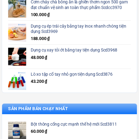
Cơm cháy chà bông ăn là ghiền thơm ngon 500 gam
đạt chuẩn vệ sinh an toàn thực phẩm Scdcc3970
100.000
₫
Dụng cụ ép trái cây bằng tay Inox nhanh chóng tiện
dụng Scd3969
188.000
₫
Dụng cụ xay tỏi ớt bằng tay tiện dụng Scd3968
48.000
₫
Lò xo tập cổ tay nhỏ gọn tiện dụng Scd3876
43.200
₫
SẢN PHẨM BÁN CHẠY NHẤT
Bột thông cống cực mạnh thế hệ mới Scd3811
60.000
₫