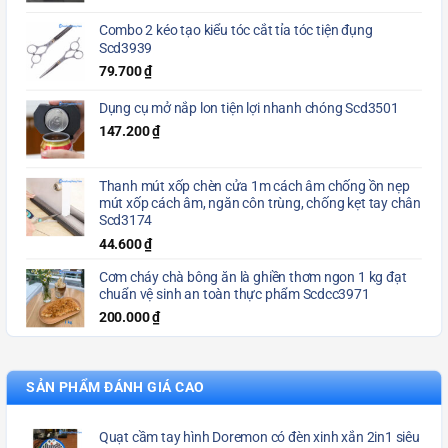
Combo 2 kéo tạo kiểu tóc cắt tỉa tóc tiện đụng
Scd3939
79.700
₫
Dụng cụ mở nắp lon tiện lợi nhanh chóng Scd3501
147.200
₫
Thanh mút xốp chèn cửa 1m cách âm chống ồn nẹp
mút xốp cách âm, ngăn côn trùng, chống kẹt tay chân
Scd3174
44.600
₫
Cơm cháy chà bông ăn là ghiền thơm ngon 1 kg đạt
chuẩn vệ sinh an toàn thực phẩm Scdcc3971
200.000
₫
SẢN PHẨM ĐÁNH GIÁ CAO
Quạt cầm tay hình Doremon có đèn xinh xắn 2in1 siêu