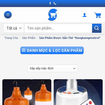
Bỏ
qua
nội
dung
Tìm
kiếm:
Trang Chủ
/
Sản Phẩm
/
Sản Phẩm Được Gắn Thẻ “nangluongmattroi”
DANH MỤC & LỌC SẢN PHẨM