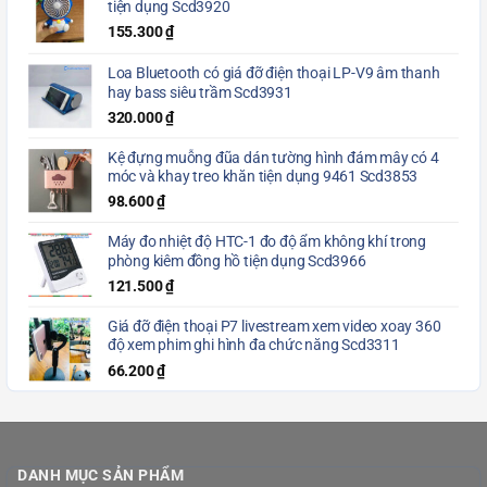
tiện dụng Scd3920
155.300
₫
Loa Bluetooth có giá đỡ điện thoại LP-V9 âm thanh
hay bass siêu trầm Scd3931
320.000
₫
Kệ đựng muỗng đũa dán tường hình đám mây có 4
móc và khay treo khăn tiện dụng 9461 Scd3853
98.600
₫
Máy đo nhiệt độ HTC-1 đo độ ẩm không khí trong
phòng kiêm đồng hồ tiện dụng Scd3966
121.500
₫
Giá đỡ điện thoại P7 livestream xem video xoay 360
độ xem phim ghi hình đa chức năng Scd3311
66.200
₫
DANH MỤC SẢN PHẨM