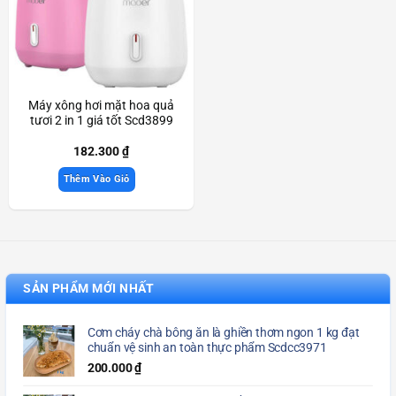
Máy xông hơi mặt hoa quả
tươi 2 in 1 giá tốt Scd3899
182.300
₫
Thêm Vào Giỏ
SẢN PHẨM MỚI NHẤT
Cơm cháy chà bông ăn là ghiền thơm ngon 1 kg đạt
chuẩn vệ sinh an toàn thực phẩm Scdcc3971
200.000
₫