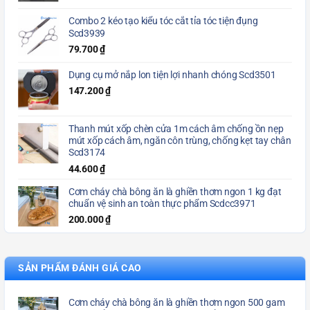
Combo 2 kéo tạo kiểu tóc cắt tỉa tóc tiện đụng
Scd3939
79.700
₫
Dụng cụ mở nắp lon tiện lợi nhanh chóng Scd3501
147.200
₫
Thanh mút xốp chèn cửa 1m cách âm chống ồn nẹp
mút xốp cách âm, ngăn côn trùng, chống kẹt tay chân
Scd3174
44.600
₫
Cơm cháy chà bông ăn là ghiền thơm ngon 1 kg đạt
chuẩn vệ sinh an toàn thực phẩm Scdcc3971
200.000
₫
SẢN PHẨM ĐÁNH GIÁ CAO
Cơm cháy chà bông ăn là ghiền thơm ngon 500 gam