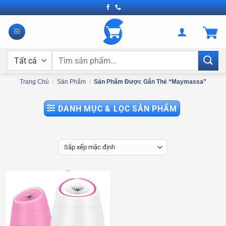
Bỏ
qua
nội
dung
Tìm
kiếm:
Trang Chủ
/
Sản Phẩm
/
Sản Phẩm Được Gắn Thẻ “Maymassa”
DANH MỤC & LỌC SẢN PHẨM