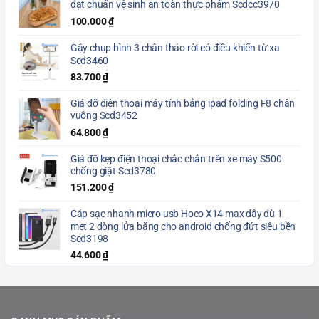
đạt chuẩn vệ sinh an toàn thực phẩm Scdcc3970
100.000
₫
Gậy chụp hình 3 chân tháo rời có điều khiển từ xa
Scd3460
83.700
₫
Giá đỡ điện thoại máy tính bảng ipad folding F8 chân
vuông Scd3452
64.800
₫
Giá đỡ kẹp điện thoại chắc chắn trên xe máy S500
chống giật Scd3780
151.200
₫
Cáp sạc nhanh micro usb Hoco X14 max dây dù 1
met 2 dòng lửa băng cho android chống đứt siêu bền
Scd3198
44.600
₫