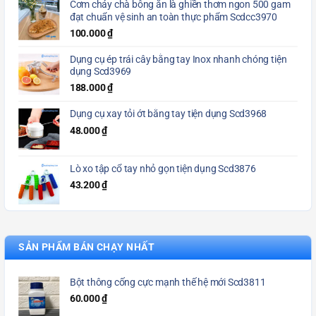
Cơm cháy chà bông ăn là ghiền thơm ngon 500 gam
đạt chuẩn vệ sinh an toàn thực phẩm Scdcc3970
100.000
₫
Dụng cụ ép trái cây bằng tay Inox nhanh chóng tiện
dụng Scd3969
188.000
₫
Dụng cụ xay tỏi ớt bằng tay tiện dụng Scd3968
48.000
₫
Lò xo tập cổ tay nhỏ gọn tiện dụng Scd3876
43.200
₫
SẢN PHẨM BÁN CHẠY NHẤT
Bột thông cống cực mạnh thế hệ mới Scd3811
60.000
₫