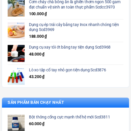
Cơm cháy chà bông ăn là ghiền thơm ngon 500 gam
đạt chuẩn vệ sinh an toàn thực phẩm Scdcc3970
100.000
₫
Dụng cụ ép trái cây bằng tay Inox nhanh chóng tiện
dụng Scd3969
188.000
₫
Dụng cụ xay tỏi ớt bằng tay tiện dụng Scd3968
48.000
₫
Lò xo tập cổ tay nhỏ gọn tiện dụng Scd3876
43.200
₫
SẢN PHẨM BÁN CHẠY NHẤT
Bột thông cống cực mạnh thế hệ mới Scd3811
60.000
₫