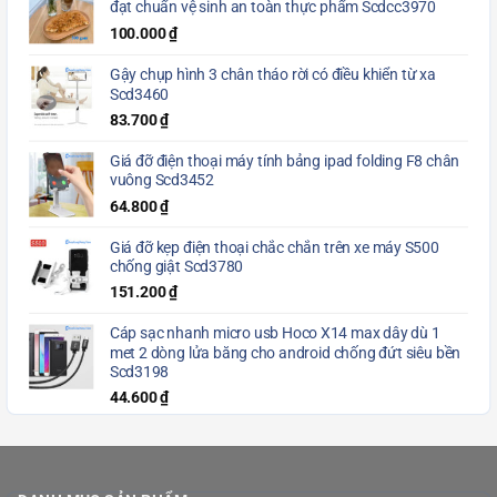
đạt chuẩn vệ sinh an toàn thực phẩm Scdcc3970
100.000
₫
Gậy chụp hình 3 chân tháo rời có điều khiển từ xa
Scd3460
83.700
₫
Giá đỡ điện thoại máy tính bảng ipad folding F8 chân
vuông Scd3452
64.800
₫
Giá đỡ kẹp điện thoại chắc chắn trên xe máy S500
chống giật Scd3780
151.200
₫
Cáp sạc nhanh micro usb Hoco X14 max dây dù 1
met 2 dòng lửa băng cho android chống đứt siêu bền
Scd3198
44.600
₫