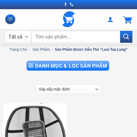
Bỏ
qua
nội
dung
Tìm
kiếm:
Trang Chủ
/
Sản Phẩm
/
Sản Phẩm Được Gắn Thẻ “luoi Tua Lung”
DANH MỤC & LỌC SẢN PHẨM