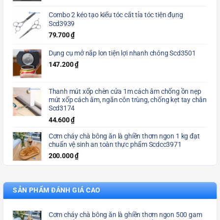
Combo 2 kéo tạo kiểu tóc cắt tỉa tóc tiện đụng
Scd3939
79.700
₫
Dụng cụ mở nắp lon tiện lợi nhanh chóng Scd3501
147.200
₫
Thanh mút xốp chèn cửa 1m cách âm chống ồn nẹp
mút xốp cách âm, ngăn côn trùng, chống kẹt tay chân
Scd3174
44.600
₫
Cơm cháy chà bông ăn là ghiền thơm ngon 1 kg đạt
chuẩn vệ sinh an toàn thực phẩm Scdcc3971
200.000
₫
SẢN PHẨM ĐÁNH GIÁ CAO
Cơm cháy chà bông ăn là ghiền thơm ngon 500 gam