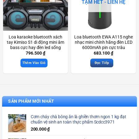
TẠM HẾT - LIÊN HỆ
Loa karaoke bluetooth xách
Loa bluetooth EWA A115 nghe
tay Kimiso S1 di động mini âm
nhạc mini chính hãng đèn LED
bass cực hay đèn led sống
6000mAh pin cực trâu
động Scd3938
Scd3943
796.500
₫
683.100
₫
Thêm Vào Giỏ
Đọc Tiếp
SẢN PHẨM MỚI NHẤT
Cơm cháy chà bông ăn là ghiền thơm ngon 1 kg đạt
chuẩn vệ sinh an toàn thực phẩm Scdcc3971
200.000
₫