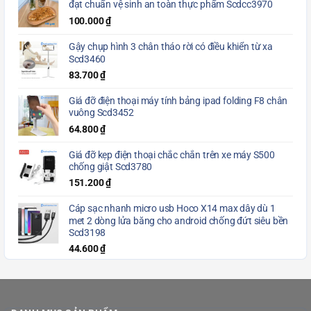
đạt chuẩn vệ sinh an toàn thực phẩm Scdcc3970
100.000
₫
Gậy chụp hình 3 chân tháo rời có điều khiển từ xa
Scd3460
83.700
₫
Giá đỡ điện thoại máy tính bảng ipad folding F8 chân
vuông Scd3452
64.800
₫
Giá đỡ kẹp điện thoại chắc chắn trên xe máy S500
chống giật Scd3780
151.200
₫
Cáp sạc nhanh micro usb Hoco X14 max dây dù 1
met 2 dòng lửa băng cho android chống đứt siêu bền
Scd3198
44.600
₫