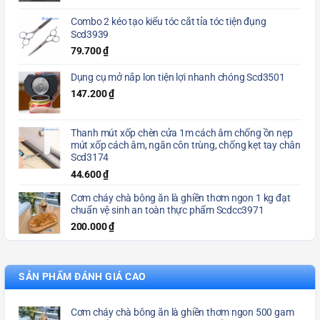
Combo 2 kéo tạo kiểu tóc cắt tỉa tóc tiện đụng
Scd3939
79.700
₫
Dụng cụ mở nắp lon tiện lợi nhanh chóng Scd3501
147.200
₫
Thanh mút xốp chèn cửa 1m cách âm chống ồn nẹp
mút xốp cách âm, ngăn côn trùng, chống kẹt tay chân
Scd3174
44.600
₫
Cơm cháy chà bông ăn là ghiền thơm ngon 1 kg đạt
chuẩn vệ sinh an toàn thực phẩm Scdcc3971
200.000
₫
SẢN PHẨM ĐÁNH GIÁ CAO
Cơm cháy chà bông ăn là ghiền thơm ngon 500 gam