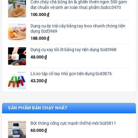
Cơm cháy chà bông ăn là ghiền thơm ngon 500 gam
đạt chuẩn vệ sinh an toàn thực phẩm Scdcc3970
100.000
₫
Dụng cụ ép trái cây bằng tay Inox nhanh chóng tiện
dụng Scd3969
188.000
₫
Dụng cụ xay tỏi ớt bằng tay tiện dụng Scd3968
48.000
₫
Lò xo tập cổ tay nhỏ gọn tiện dụng Scd3876
43.200
₫
SẢN PHẨM BÁN CHẠY NHẤT
Bột thông cống cực mạnh thế hệ mới Scd3811
60.000
₫