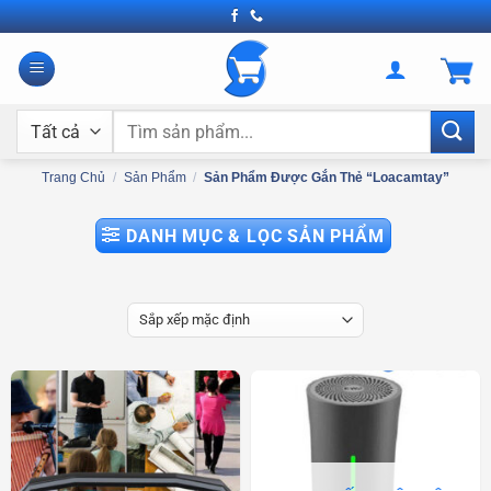
Bỏ
qua
nội
dung
Tìm
kiếm:
Trang Chủ
/
Sản Phẩm
/
Sản Phẩm Được Gắn Thẻ “loacamtay”
DANH MỤC & LỌC SẢN PHẨM