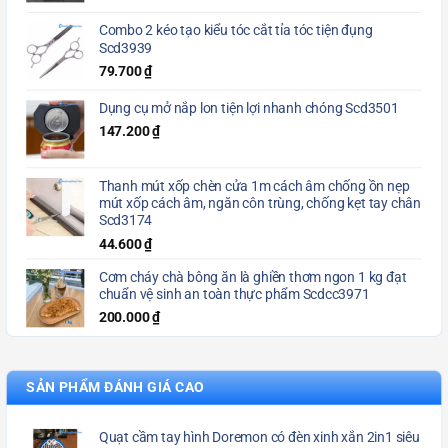
Combo 2 kéo tạo kiểu tóc cắt tỉa tóc tiện đụng
Scd3939
79.700
₫
Dụng cụ mở nắp lon tiện lợi nhanh chóng Scd3501
147.200
₫
Thanh mút xốp chèn cửa 1m cách âm chống ồn nẹp
mút xốp cách âm, ngăn côn trùng, chống kẹt tay chân
Scd3174
44.600
₫
Cơm cháy chà bông ăn là ghiền thơm ngon 1 kg đạt
chuẩn vệ sinh an toàn thực phẩm Scdcc3971
200.000
₫
SẢN PHẨM ĐÁNH GIÁ CAO
Quạt cầm tay hình Doremon có đèn xinh xắn 2in1 siêu