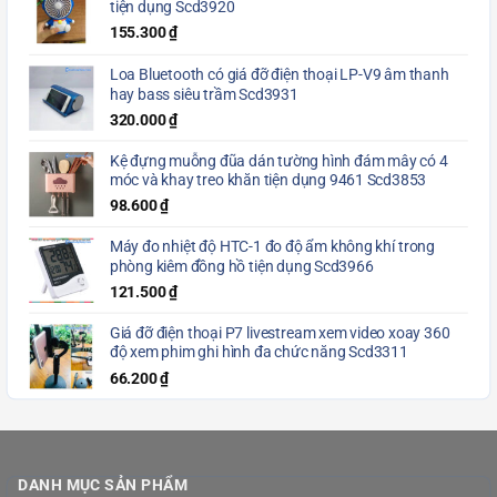
tiện dụng Scd3920
155.300
₫
Loa Bluetooth có giá đỡ điện thoại LP-V9 âm thanh
hay bass siêu trầm Scd3931
320.000
₫
Kệ đựng muỗng đũa dán tường hình đám mây có 4
móc và khay treo khăn tiện dụng 9461 Scd3853
98.600
₫
Máy đo nhiệt độ HTC-1 đo độ ẩm không khí trong
phòng kiêm đồng hồ tiện dụng Scd3966
121.500
₫
Giá đỡ điện thoại P7 livestream xem video xoay 360
độ xem phim ghi hình đa chức năng Scd3311
66.200
₫
DANH MỤC SẢN PHẨM