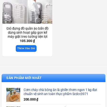
Giỏ đựng đồ quần áo bẩn đồ
dùng sinh hoạt gấp gọn kế
máy giặt treo tường tiện lợi
Scd3893
105.300
₫
Thêm Vào Giỏ
SẢN PHẨM MỚI NHẤT
Cơm cháy chà bông ăn là ghiền thơm ngon 1 kg đạt
chuẩn vệ sinh an toàn thực phẩm Scdcc3971
200.000
₫