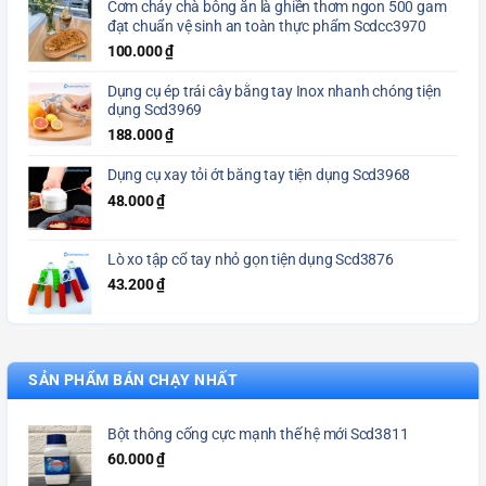
Cơm cháy chà bông ăn là ghiền thơm ngon 500 gam
đạt chuẩn vệ sinh an toàn thực phẩm Scdcc3970
100.000
₫
Dụng cụ ép trái cây bằng tay Inox nhanh chóng tiện
dụng Scd3969
188.000
₫
Dụng cụ xay tỏi ớt bằng tay tiện dụng Scd3968
48.000
₫
Lò xo tập cổ tay nhỏ gọn tiện dụng Scd3876
43.200
₫
SẢN PHẨM BÁN CHẠY NHẤT
Bột thông cống cực mạnh thế hệ mới Scd3811
60.000
₫