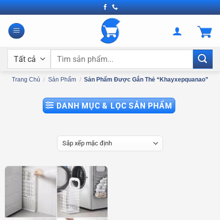
Bỏ
qua
nội
dung
Tìm
kiếm:
Trang Chủ
/
Sản Phẩm
/
Sản Phẩm Được Gắn Thẻ “khayxepquanao”
DANH MỤC & LỌC SẢN PHẨM