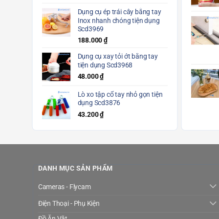
Dụng cụ ép trái cây bằng tay
Inox nhanh chóng tiện dụng
Scd3969
188.000
₫
Dụng cụ xay tỏi ớt bằng tay
tiện dụng Scd3968
48.000
₫
Lò xo tập cổ tay nhỏ gọn tiện
dụng Scd3876
43.200
₫
DANH MỤC SẢN PHẨM
Cameras - Flycam
Điện Thoại - Phụ Kiện
Đồ Ăn Vặt