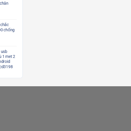
 chân
 chắc
00 chống
 usb
 1 met 2
ndroid
Scd3198