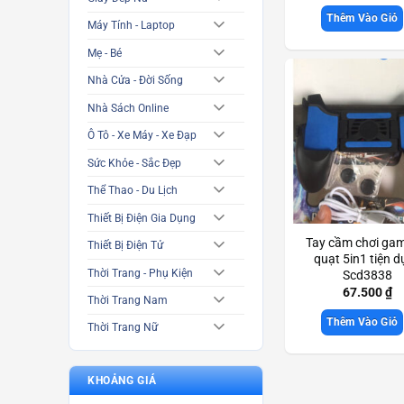
Thêm Vào Giỏ
Máy Tính - Laptop
Mẹ - Bé
Nhà Cửa - Đời Sống
Nhà Sách Online
Ô Tô - Xe Máy - Xe Đạp
Sức Khỏe - Sắc Đẹp
Thể Thao - Du Lịch
Thiết Bị Điện Gia Dụng
Tay cầm chơi ga
Thiết Bị Điện Tử
quạt 5in1 tiện 
Thời Trang - Phụ Kiện
Scd3838
67.500
₫
Thời Trang Nam
Thêm Vào Giỏ
Thời Trang Nữ
KHOẢNG GIÁ