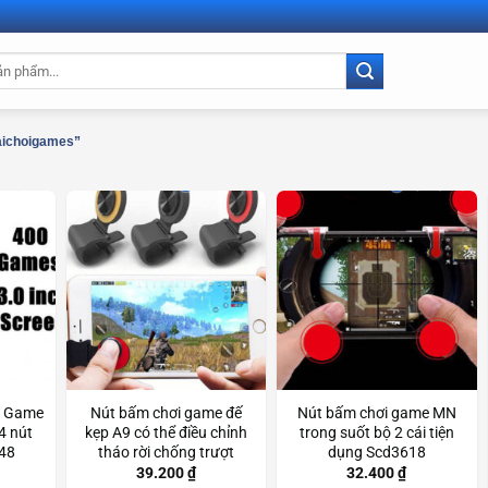
aichoigames”
p Game
Nút bấm chơi game đế
Nút bấm chơi game MN
4 nút
kẹp A9 có thể điều chỉnh
trong suốt bộ 2 cái tiện
48
tháo rời chống trượt
dụng Scd3618
Scd3185
39.200
₫
32.400
₫