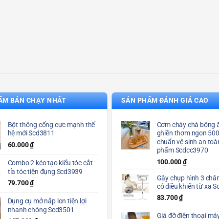
ẨM BÁN CHẠY NHẤT
SẢN PHẨM ĐÁNH GIÁ CAO
Bột thông cống cực mạnh thế
Cơm cháy chà bông ă
hệ mới Scd3811
ghiền thơm ngon 50
chuẩn vệ sinh an toà
60.000
₫
phẩm Scdcc3970
100.000
₫
Combo 2 kéo tạo kiểu tóc cắt
tỉa tóc tiện đụng Scd3939
Gậy chụp hình 3 chân
79.700
₫
có điều khiển từ xa 
83.700
₫
Dụng cụ mở nắp lon tiện lợi
nhanh chóng Scd3501
Giá đỡ điện thoại máy