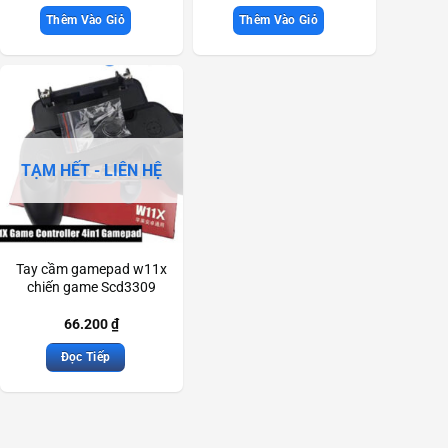
Thêm Vào Giỏ
Thêm Vào Giỏ
TẠM HẾT - LIÊN HỆ
Tay cầm gamepad w11x
chiến game Scd3309
66.200
₫
Đọc Tiếp