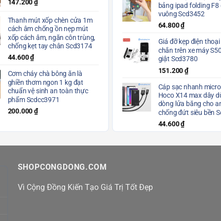
147.200
₫
bảng ipad folding F8
vuông Scd3452
Thanh mút xốp chèn cửa 1m
64.800
₫
cách âm chống ồn nẹp mút
xốp cách âm, ngăn côn trùng,
Giá đỡ kẹp điện thoại
chống kẹt tay chân Scd3174
chắn trên xe máy S5
44.600
₫
giật Scd3780
151.200
₫
Cơm cháy chà bông ăn là
ghiền thơm ngon 1 kg đạt
Cáp sạc nhanh micro
chuẩn vệ sinh an toàn thực
Hoco X14 max dây dù
phẩm Scdcc3971
dòng lửa băng cho a
200.000
₫
chống đứt siêu bền 
44.600
₫
SHOPCONGDONG.COM
Vì Cộng Đồng Kiến Tạo Giá Trị Tốt Đẹp