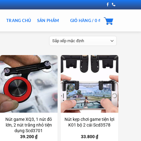
TRANG CHỦ
SẢN PHẨM
GIỎ HÀNG /
0
₫
Nút game XQ3, 1 nút đỏ
Nút kẹp chơi game tiện lợi
lớn, 2 nút trắng nhỏ tiện
K01 bộ 2 cái Scd3578
dụng Scd3701
39.200
₫
33.800
₫