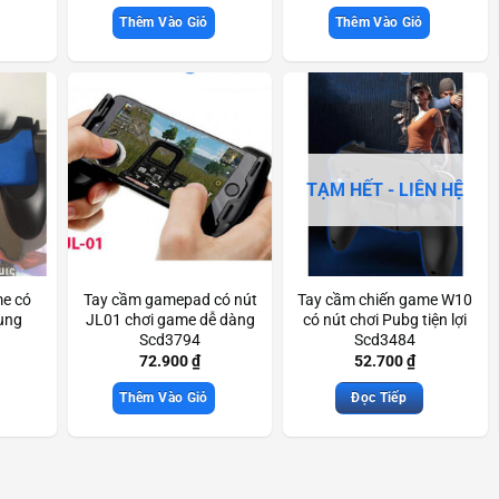
Thêm Vào Giỏ
Thêm Vào Giỏ
TẠM HẾT - LIÊN HỆ
me có
Tay cầm gamepad có nút
Tay cầm chiến game W10
dụng
JL01 chơi game dễ dàng
có nút chơi Pubg tiện lợi
Scd3794
Scd3484
72.900
₫
52.700
₫
Thêm Vào Giỏ
Đọc Tiếp