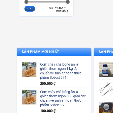
Giá
Giá
Giá:
32.400 ₫
—
LỌC
tối
tối
212.000 ₫
thiểu
đa
SẢN PHẨM MỚI NHẤT
SẢN PH
Cơm cháy chà bông ăn là
ghiền thơm ngon 1 kg đạt
chuẩn vệ sinh an toàn thực
phẩm Scdcc3971
200.000
₫
Cơm cháy chà bông ăn là
ghiền thơm ngon 500 gam đạt
chuẩn vệ sinh an toàn thực
phẩm Scdcc3970
100.000
₫