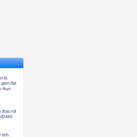
n là
0 gam đạt
n thực
 tháo rời
Scd3460
 tính