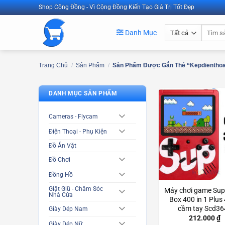
Bỏ
Shop Cộng Đồng - Vì Cộng Đồng Kiến Tạo Giá Trị Tốt Đẹp
qua
Tìm
nội
Danh Mục
kiếm:
dung
Trang Chủ
/
Sản Phẩm
/
Sản Phẩm Được Gắn Thẻ “kepdientho
DANH MỤC SẢN PHẨM
Cameras - Flycam
Điện Thoại - Phụ Kiện
Đồ Ăn Vặt
Đồ Chơi
Đồng Hồ
Giặt Giũ - Chăm Sóc
Máy chơi game Su
Nhà Cửa
Box 400 in 1 Plus 
cầm tay Scd36
Giày Dép Nam
212.000
₫
Giày Dép Nữ