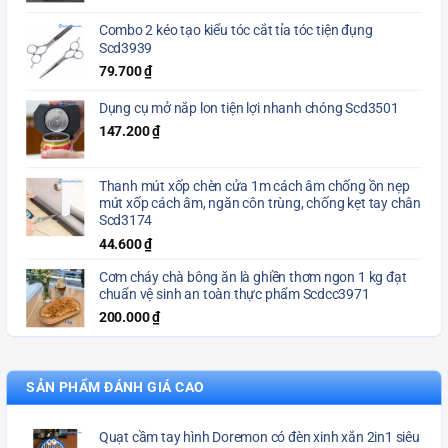
Combo 2 kéo tạo kiểu tóc cắt tỉa tóc tiện đụng
Scd3939
79.700
₫
Dụng cụ mở nắp lon tiện lợi nhanh chóng Scd3501
147.200
₫
Thanh mút xốp chèn cửa 1m cách âm chống ồn nẹp
mút xốp cách âm, ngăn côn trùng, chống kẹt tay chân
Scd3174
44.600
₫
Cơm cháy chà bông ăn là ghiền thơm ngon 1 kg đạt
chuẩn vệ sinh an toàn thực phẩm Scdcc3971
200.000
₫
SẢN PHẨM ĐÁNH GIÁ CAO
Quạt cầm tay hình Doremon có đèn xinh xắn 2in1 siêu