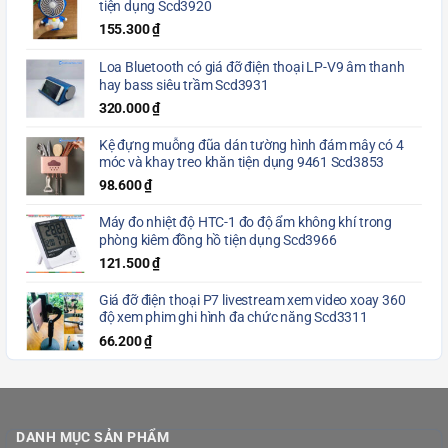
tiện dụng Scd3920
155.300
₫
Loa Bluetooth có giá đỡ điện thoại LP-V9 âm thanh
hay bass siêu trầm Scd3931
320.000
₫
Kệ đựng muỗng đũa dán tường hình đám mây có 4
móc và khay treo khăn tiện dụng 9461 Scd3853
98.600
₫
Máy đo nhiệt độ HTC-1 đo độ ẩm không khí trong
phòng kiêm đồng hồ tiện dụng Scd3966
121.500
₫
Giá đỡ điện thoại P7 livestream xem video xoay 360
độ xem phim ghi hình đa chức năng Scd3311
66.200
₫
DANH MỤC SẢN PHẨM