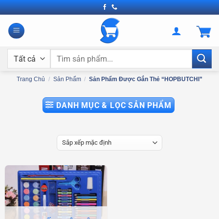
Bỏ
qua
nội
dung
Tìm
kiếm:
Trang Chủ
/
Sản Phẩm
/
Sản Phẩm Được Gắn Thẻ “HOPBUTCHI”
DANH MỤC & LỌC SẢN PHẨM