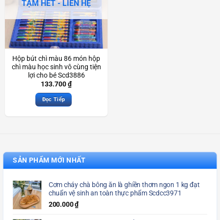
TẠM HẾT - LIÊN HỆ
Hộp bút chì màu 86 món hộp
chì màu học sinh vô cùng tiện
lợi cho bé Scd3886
133.700
₫
Đọc Tiếp
SẢN PHẨM MỚI NHẤT
Cơm cháy chà bông ăn là ghiền thơm ngon 1 kg đạt
chuẩn vệ sinh an toàn thực phẩm Scdcc3971
200.000
₫