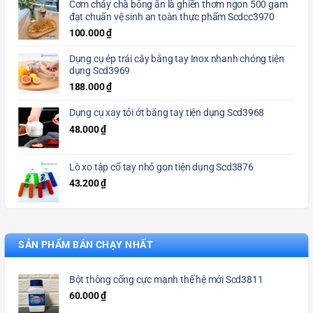
Cơm cháy chà bông ăn là ghiền thơm ngon 500 gam
đạt chuẩn vệ sinh an toàn thực phẩm Scdcc3970
100.000
₫
Dụng cụ ép trái cây bằng tay Inox nhanh chóng tiện
dụng Scd3969
188.000
₫
Dụng cụ xay tỏi ớt bằng tay tiện dụng Scd3968
48.000
₫
Lò xo tập cổ tay nhỏ gọn tiện dụng Scd3876
43.200
₫
SẢN PHẨM BÁN CHẠY NHẤT
Bột thông cống cực mạnh thế hệ mới Scd3811
60.000
₫