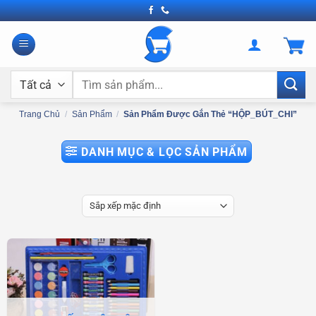
Bỏ
qua
nội
dung
Tìm
kiếm:
Trang Chủ
/
Sản Phẩm
/
Sản Phẩm Được Gắn Thẻ “HỘP_BÚT_CHI”
DANH MỤC & LỌC SẢN PHẨM