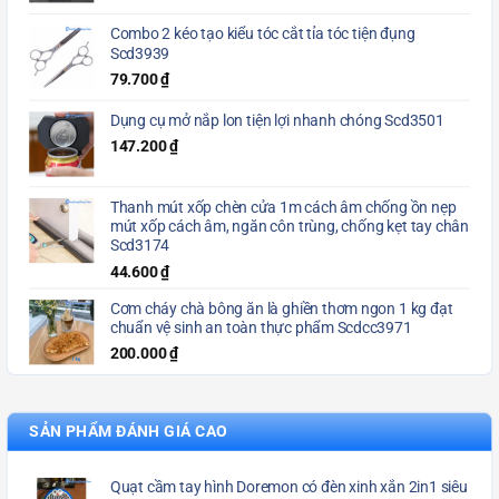
Combo 2 kéo tạo kiểu tóc cắt tỉa tóc tiện đụng
Scd3939
79.700
₫
Dụng cụ mở nắp lon tiện lợi nhanh chóng Scd3501
147.200
₫
Thanh mút xốp chèn cửa 1m cách âm chống ồn nẹp
mút xốp cách âm, ngăn côn trùng, chống kẹt tay chân
Scd3174
44.600
₫
Cơm cháy chà bông ăn là ghiền thơm ngon 1 kg đạt
chuẩn vệ sinh an toàn thực phẩm Scdcc3971
200.000
₫
SẢN PHẨM ĐÁNH GIÁ CAO
Quạt cầm tay hình Doremon có đèn xinh xắn 2in1 siêu