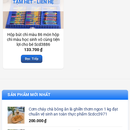
TẠM HẾT - LIÊN HỆ
Hộp bút chì màu 86 món hộp
chì màu học sinh vô cùng tiện
lợi cho bé Scd3886
133.700
₫
Đọc Tiếp
SẢN PHẨM MỚI NHẤT
Cơm cháy chà bông ăn là ghiền thơm ngon 1 kg đạt
chuẩn vệ sinh an toàn thực phẩm Scdcc3971
200.000
₫