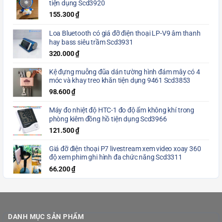
tiện dụng Scd3920
155.300
₫
Loa Bluetooth có giá đỡ điện thoại LP-V9 âm thanh
hay bass siêu trầm Scd3931
320.000
₫
Kệ đựng muỗng đũa dán tường hình đám mây có 4
móc và khay treo khăn tiện dụng 9461 Scd3853
98.600
₫
Máy đo nhiệt độ HTC-1 đo độ ẩm không khí trong
phòng kiêm đồng hồ tiện dụng Scd3966
121.500
₫
Giá đỡ điện thoại P7 livestream xem video xoay 360
độ xem phim ghi hình đa chức năng Scd3311
66.200
₫
DANH MỤC SẢN PHẨM