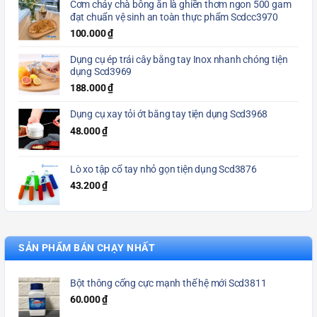
Cơm cháy chà bông ăn là ghiền thơm ngon 500 gam
đạt chuẩn vệ sinh an toàn thực phẩm Scdcc3970
100.000
₫
Dụng cụ ép trái cây bằng tay Inox nhanh chóng tiện
dụng Scd3969
188.000
₫
Dụng cụ xay tỏi ớt bằng tay tiện dụng Scd3968
48.000
₫
Lò xo tập cổ tay nhỏ gọn tiện dụng Scd3876
43.200
₫
SẢN PHẨM BÁN CHẠY NHẤT
Bột thông cống cực mạnh thế hệ mới Scd3811
60.000
₫